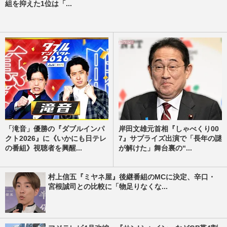
組を抑えた1位は「...
「滝音」優勝の『ダブルインパ
岸田文雄元首相『しゃべくり00
クト2026』に《いかにも日テレ
7』サプライズ出演で「長年の謎
の番組》視聴者を興醒...
が解けた」舞台裏の“...
村上信五『ミヤネ屋』後継番組のMCに決定、辛口・
宮根誠司との比較に「物足りなくな...