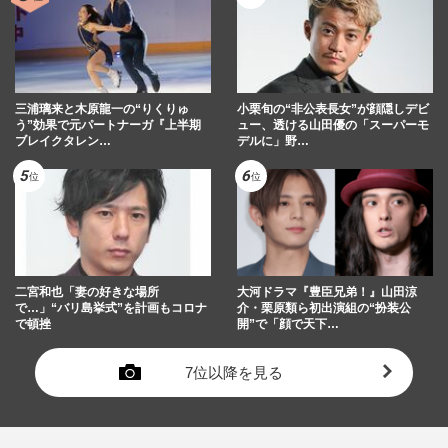
三浦璃来と木原龍一の“りくりゅ
小栗旬の“非公表長女”が顔隠しデビ
う”効果で元パートナーガ『上半期
ュー、透ける山田優の「スーパーモ
ブレイクタレン…
デルに」野…
二宮和也「妻の好きな場所
大河ドラマ『豊臣兄弟！』山田涼
で…」“バリ島挙式”を計画もコロナ
介・栗原類ら初出演組の“扮装公
で頓挫
開”で「顔で天下…
7位以降を見る