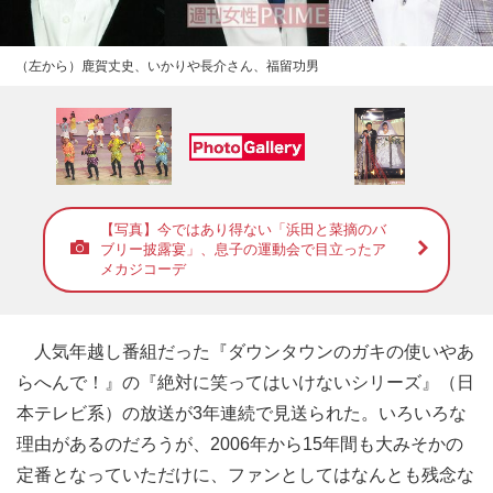
（左から）鹿賀丈史、いかりや長介さん、福留功男
【写真】今ではあり得ない「浜田と菜摘のバ
ブリー披露宴」、息子の運動会で目立ったア
メカジコーデ
人気年越し番組だった『ダウンタウンのガキの使いやあ
らへんで！』の『絶対に笑ってはいけないシリーズ』（日
本テレビ系）の放送が3年連続で見送られた。いろいろな
理由があるのだろうが、2006年から15年間も大みそかの
定番となっていただけに、ファンとしてはなんとも残念な