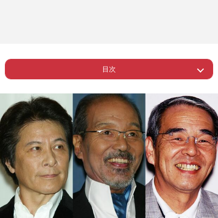
目次
ー 長らく土曜夜8時の王者として君臨
Page 1
し、日本中が見た番組
ー ビートたけし、明石家さんま、島田
Page 2
紳助らが
ー 「食材の豪華さは今でも目に焼きつ
Page 3
いています」