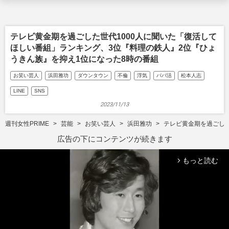
テレビ黄金期を過ごした世代1000人に聞いた「復活して
ほしい番組」ランキング、3位『料理の鉄人』2位『ひょ
うきん族』を抑え1位になった8時の番組
お笑い芸人
浜田雅功
ダウンタウン
不倫
浮気
パパ活
松本人志
LINE
SNS
2023/11/13
週刊女性PRIME
芸能
お笑い芸人
浜田雅功
テレビ黄金期を過ごした
広告の下にコンテンツが続きます
もっと読む
arrow_forward_ios