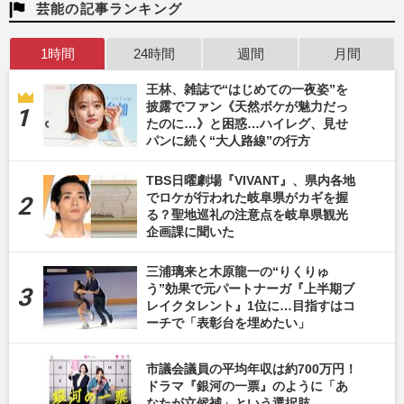
芸能の記事ランキング
1時間
24時間
週間
月間
王林、雑誌で“はじめての一夜姿”を
披露でファン《天然ボケが魅力だっ
たのに…》と困惑…ハイレグ、見せ
パンに続く“大人路線”の行方
TBS日曜劇場『VIVANT』、県内各地
でロケが行われた岐阜県がカギを握
る？聖地巡礼の注意点を岐阜県観光
企画課に聞いた
三浦璃来と木原龍一の“りくりゅ
う”効果で元パートナーガ『上半期ブ
レイクタレント』1位に…目指すはコ
ーチで「表彰台を埋めたい」
市議会議員の平均年収は約700万円！
ドラマ『銀河の一票』のように「あ
なたが立候補」という選択肢