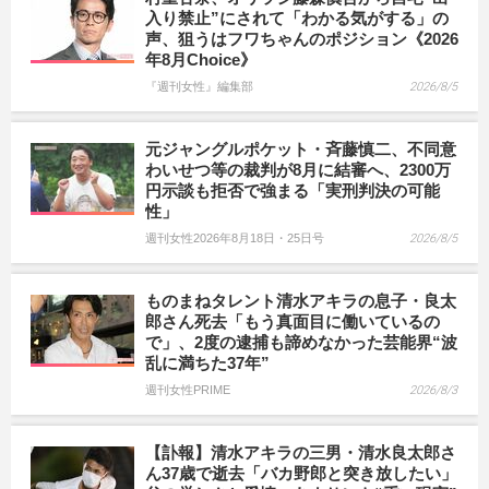
入り禁止”にされて「わかる気がする」の
声、狙うはフワちゃんのポジション《2026
年8月Choice》
『週刊女性』編集部
2026/8/5
元ジャングルポケット・斉藤慎二、不同意
わいせつ等の裁判が8月に結審へ、2300万
円示談も拒否で強まる「実刑判決の可能
性」
週刊女性2026年8月18日・25日号
2026/8/5
ものまねタレント清水アキラの息子・良太
郎さん死去「もう真面目に働いているの
で」、2度の逮捕も諦めなかった芸能界“波
乱に満ちた37年”
週刊女性PRIME
2026/8/3
【訃報】清水アキラの三男・清水良太郎さ
ん37歳で逝去「バカ野郎と突き放したい」