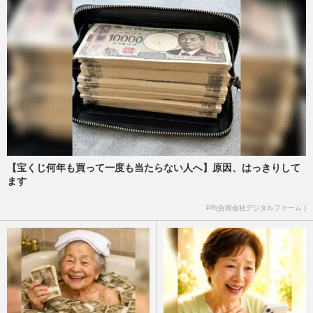
ダウンタウン・松本人志「勝ったりました
わ!」予想を覆す会員数を記録で勝利宣
言、吉本が口を開いた「相方…
週刊女性PRIME
2025/11/17
日テレが『DOWNTOWN+』に協力表明し
てSNS歓喜、地上波から“抹殺”された『伝
説の教師』『松本紳助』の復活…
週刊女性PRIME
2025/10/29
【宝くじ何年も買って一度も当たらない人へ】原因、はっきりして
TBS『水曜日のダウンタウン』で若手芸人
ます
が“溺れる”“火をつけられる”「笑えない」
と視聴者不信感、8月6…
PR(合同会社デジタルファーム )
週刊女性PRIME
2025/8/8