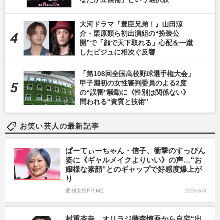
大河ドラマ『豊臣兄弟！』山田涼
介・栗原類ら初出演組の“扮装公
開”で「顔で天下取れる」心配を一蹴
したビジュに相次ぐ反響
「第108回全国高校野球選手権大会」
甲子園初の女性審判委員のよる2度
の“誤審”騒動に《性別は関係ない》
問われる“資質と技術”
お笑い芸人の最新記事
ぱーてぃーちゃん・信子、衝撃のすっぴん
姿に《ギャルメイクよりいい》の声…“お
嬢様な素顔”とのギャップで好感度爆上が
り
週刊女性PRIME
2026/8/6
村重杏奈、オリラジ藤森慎吾から自宅“出