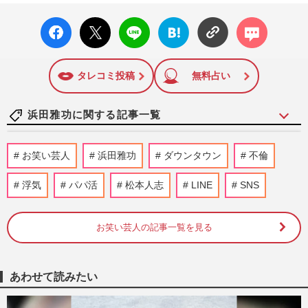
康・グルメ・占いに関する情報を発信している。2017年12月
facebo
X ポス
LINE
はてな
コメン
12日号で「眞子さま嫁ぎ先の“義母”が抱える400万円超の“借金
ok い
ト
ブック
ト
トラブル”」報道をスクープ。この一報から約2か月後、宮内庁
いね
マーク
は結婚延期を発表。同記事は2018年の「編集者が選ぶ雑誌ジ
に追加
ャーナリズム賞」大賞を受賞した。毎週火曜日発売。
タレコミ投稿
無料占い
浜田雅功に関する記事一覧
オリエンタルラジオ中田敦彦、番組での
お笑い芸人
浜田雅功
ダウンタウン
不倫
「写真使用NG」ダウンタウンへの根深い
拒絶と度重なる批判《2025年2…
浮気
パパ活
松本人志
LINE
SNS
『週刊女性』編集部
2026/7/8
お笑い芸人の記事一覧を見る
ダウンタウン・浜田雅功がNetflixドラマ
『俺のこと、なんか言ってた？』で16年ぶ
りにドラマ出演、ピリつく…
週刊女性2026年6月9日・16日号
2026/5/25
あわせて読みたい