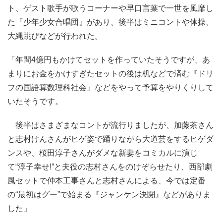
ト、ゲスト歌手が歌うコーナーや早口言葉で一世を風靡し
た『少年少女合唱団』があり、後半はミニコントや体操、
大縄跳びなどが行われた。
「年間4億円もかけてセットを作っていたそうですが、あ
まりにお金をかけすぎたセットの後は机などで済む『ドリ
フの国語算数理科社会』などをやって予算をやりくりして
いたそうです。
後半はさまざまなコントが流行りましたが、加藤茶さん
と志村けんさんがヒゲ姿で踊りながら大道芸をするヒゲダ
ンスや、桜田淳子さんがダメな新妻をコミカルに演じ
て“淳子幸せ!”と夫役の志村さんをのけぞらせたり、西部劇
風セットで仲本工事さんと志村さんによる、今では定番
の“最初はグー”で始まる『ジャンケン決闘』などがありま
した」