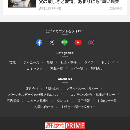
父の厳しさと愛情、あまりにも“重い現実”
週刊女性PRIME
2026/8/3
公式アカウントをフォロー
Categories
芸能
ジャニーズ
皇室
社会・事件
ライフ
トレンド
コミックス
連載一覧
タグ一覧
無料占い
About us
運営会社
利用規約
プライバシーポリシー
パーソナルデータの外部送信について
コンテンツ制作・編集ポリシー
広告掲載
ニュース提供先
タレコミ
採用情報
お知らせ一覧
お問い合わせ
主婦と生活社公式サイト