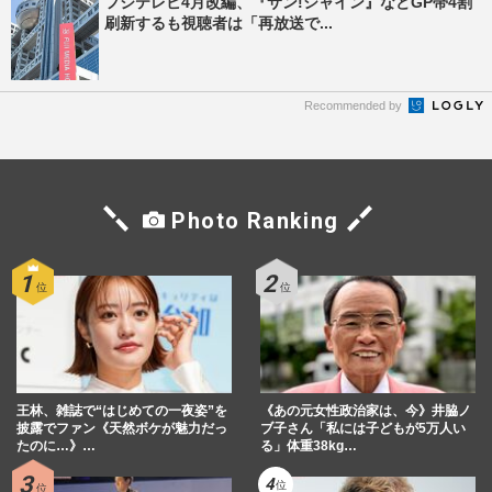
フジテレビ4月改編、『サン!シャイン』などGP帯4割
刷新するも視聴者は「再放送で...
Recommended by
Photo Ranking
王林、雑誌で“はじめての一夜姿”を
《あの元女性政治家は、今》井脇ノ
披露でファン《天然ボケが魅力だっ
ブ子さん「私には子どもが5万人い
たのに…》…
る」体重38kg…