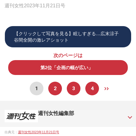
週刊女性2023年11月21日号
【クリックして写真を見る】眩しすぎる…広末涼子
谷間全開の激レアショット
次のページは
第2位「企画の幅が広い」
1
2
3
4
週刊女性編集部
1957年3月6日に日本で最初に創刊された女性週刊誌。芸能ゴ
出典元：
週刊女性2023年11月21日号
シップや事件、皇室の話題、感動ドキュメント、美容・健