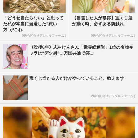
「どうせ当たらない」と思って
【当選した人が暴露】宝くじ運
た私が本当に当選した“買い
が動く時、必ずある前触れ
方”がこれ
PR(合同会社デジタルファーム )
PR(合同会社デジタルファーム )
《没後6年》志村けんさん「世界総選挙」1位の名物キ
ャラは“デシ男”…万国共通で笑...
宝くじ当たる人だけがやっていること、教えます
PR(合同会社デジタルファーム )