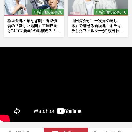
⭐ 高評価の記事(9)
⭐ 高評価の記事(10)
稲垣吾郎・草なぎ剛・香取慎
山田涼介が『一次元の挿し
吾の『新しい地図』主演映画
木』で魅せる新境地「キラキ
は“4コマ漫画”の世界観？「フ
ラしたフィルターが1枚外れて
ァンミーティングを続けた
くれたら」アイドル像を封印
い」10周年にかける意気込み
した覚悟
も