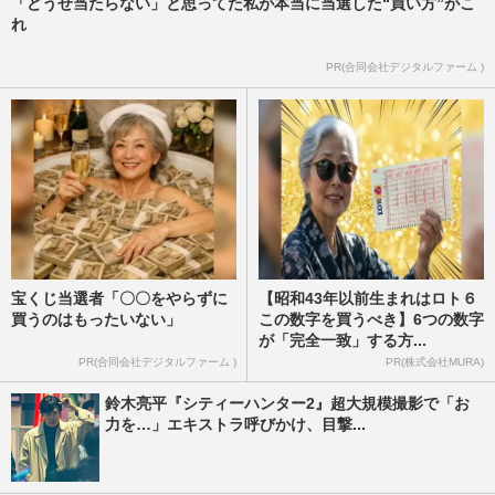
「どうせ当たらない」と思ってた私が本当に当選した“買い方”がこ
れ
PR(合同会社デジタルファーム )
宝くじ当選者「〇〇をやらずに
【昭和43年以前生まれはロト６
買うのはもったいない」
この数字を買うべき】6つの数字
が「完全一致」する方...
PR(合同会社デジタルファーム )
PR(株式会社MURA)
鈴木亮平『シティーハンター2』超大規模撮影で「お
力を…」エキストラ呼びかけ、目撃...