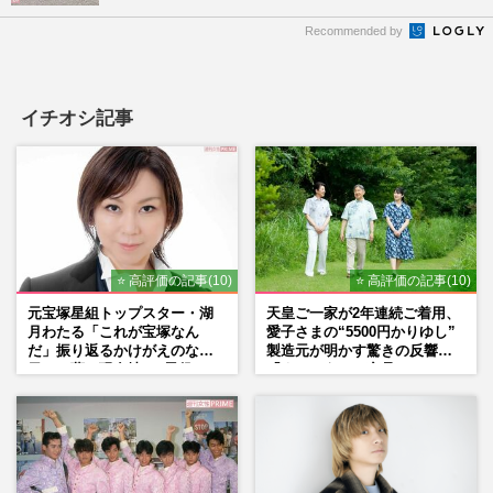
Recommended by
イチオシ記事
⭐ 高評価の記事(10)
⭐ 高評価の記事(10)
元宝塚星組トップスター・湖
天皇ご一家が2年連続ご着用、
月わたる「これが宝塚なん
愛子さまの“5500円かりゆし”
だ」振り返るかけがえのない
製造元が明かす驚きの反響
日々、夢の現在地と“男役”へ
「まさかうちの商品とは…」
の思い