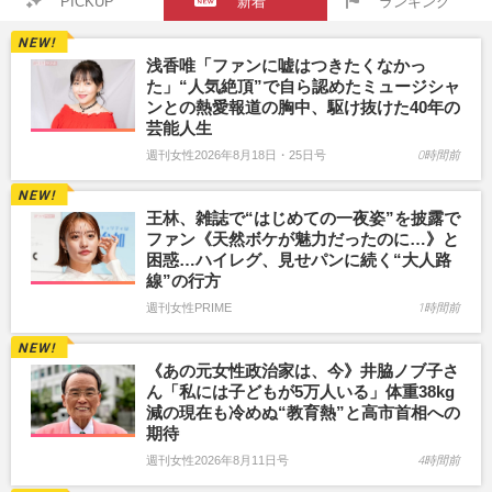
PICKUP
新着
ランキング
浅香唯「ファンに嘘はつきたくなかっ
た」“人気絶頂”で自ら認めたミュージシャ
ンとの熱愛報道の胸中、駆け抜けた40年の
芸能人生
週刊女性2026年8月18日・25日号
0時間前
王林、雑誌で“はじめての一夜姿”を披露で
ファン《天然ボケが魅力だったのに…》と
困惑…ハイレグ、見せパンに続く“大人路
線”の行方
週刊女性PRIME
1時間前
《あの元女性政治家は、今》井脇ノブ子さ
ん「私には子どもが5万人いる」体重38kg
減の現在も冷めぬ“教育熱”と高市首相への
期待
週刊女性2026年8月11日号
4時間前