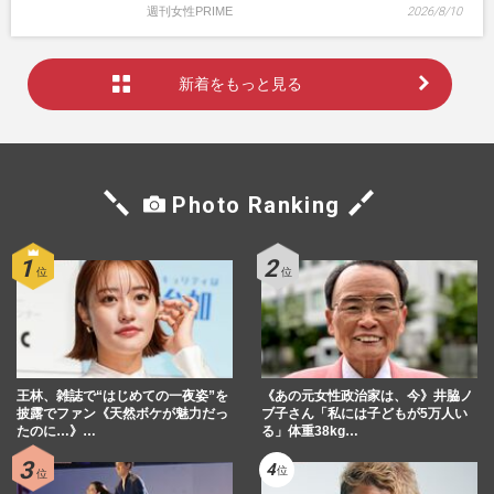
週刊女性PRIME
2026/8/10
新着をもっと見る
Photo Ranking
王林、雑誌で“はじめての一夜姿”を
《あの元女性政治家は、今》井脇ノ
披露でファン《天然ボケが魅力だっ
ブ子さん「私には子どもが5万人い
たのに…》…
る」体重38kg…