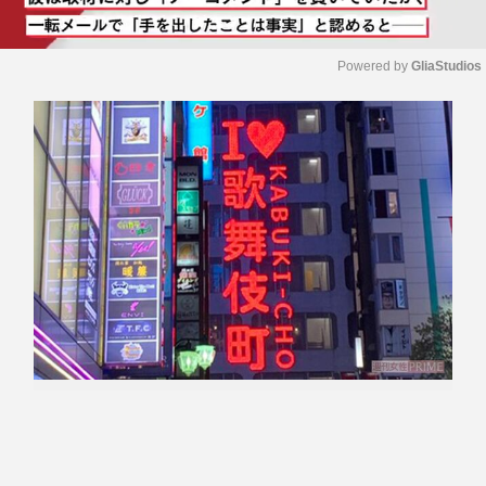
Powered by 
GliaStudios
M
u
t
e