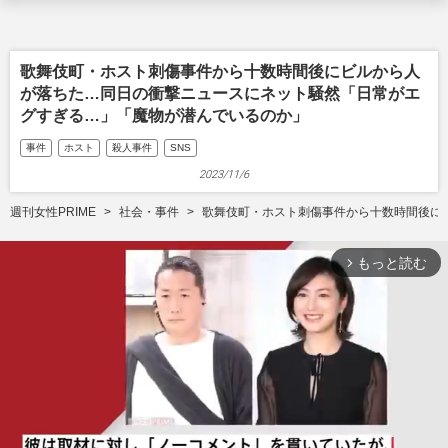
歌舞伎町・ホスト刺傷事件から十数時間後にビルから人
が落ちた…同日の衝撃ニュースにネット騒然「日常がエ
グすぎる…」「魔物が潜んでいるのか」
事件
ホスト
殺人事件
SNS
2023/11/6
週刊女性PRIME
社会・事件
歌舞伎町・ホスト刺傷事件から十数時間後に
もっと読む
arrow_forward_ios