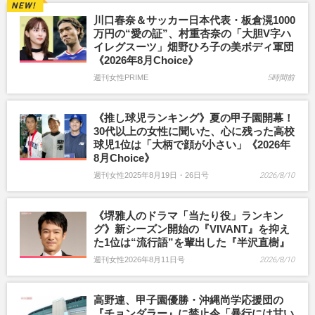
川口春奈＆サッカー日本代表・板倉滉1000
万円の“愛の証”、村重杏奈の「大胆V字ハ
イレグスーツ」畑野ひろ子の美ボディ軍団
《2026年8月Choice》
週刊女性PRIME
5時間前
《推し球児ランキング》夏の甲子園開幕！
30代以上の女性に聞いた、心に残った高校
球児1位は「大柄で顔が小さい」《2026年
8月Choice》
週刊女性2025年8月19日・26日号
2026/8/10
《堺雅人のドラマ「当たり役」ランキン
グ》新シーズン開始の『VIVANT』を抑え
た1位は“流行語”を輩出した『半沢直樹』
週刊女性2026年8月11日号
2026/8/10
高野連、甲子園優勝・沖縄尚学応援団の
『チョンダラー』に禁止令「暴行には甘い