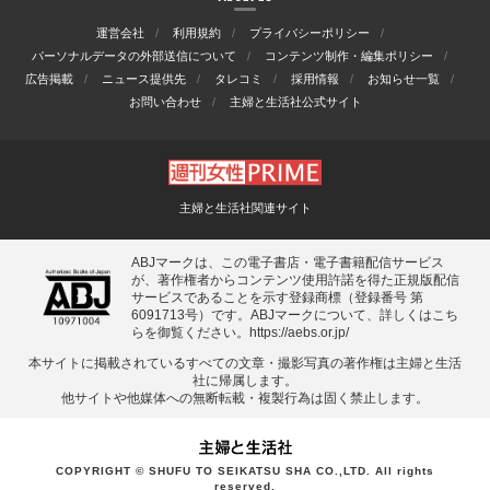
運営会社
利用規約
プライバシーポリシー
パーソナルデータの外部送信について
コンテンツ制作・編集ポリシー
広告掲載
ニュース提供先
タレコミ
採用情報
お知らせ一覧
お問い合わせ
主婦と生活社公式サイト
主婦と生活社関連サイト
ABJマークは、この電子書店・電子書籍配信サービス
が、著作権者からコンテンツ使用許諾を得た正規版配信
サービスであることを示す登録商標（登録番号 第
6091713号）です。ABJマークについて、詳しくはこち
らを御覧ください。
https://aebs.or.jp/
本サイトに掲載されているすべての⽂章・撮影写真の著作権は主婦と⽣活
社に帰属します。
他サイトや他媒体への無断転載・複製⾏為は固く禁⽌します。
COPYRIGHT © SHUFU TO SEIKATSU SHA CO.,LTD. All rights
reserved.