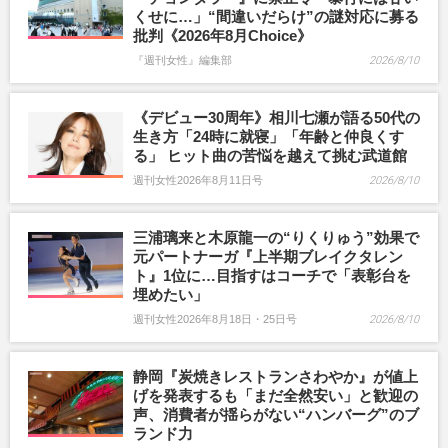
くせに…」“間違いだらけ”の謎対応に募る
批判《2026年8月Choice》
『週刊女性』編集部
2026/8/10
《デビュー30周年》相川七瀬が語る50代の
生き方「24時に就寝」「年齢と仲良くす
る」 ヒット曲の苦悩を越えて挑む武道館
週刊女性2026年8月11日号
2026/8/10
三浦璃来と木原龍一の“りくりゅう”効果で
元パートナーガ『上半期ブレイクタレン
ト』1位に…目指すはコーチで「表彰台を
埋めたい」
週刊女性2026年8月18日・25日号
2026/8/10
静岡『炭焼きレストランさわやか』が値上
げを発表するも「まだ全然安い」と歓迎の
声、消費者が揺らがない“ハンバーグ”のブ
ランド力