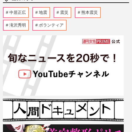
中居正広
地震
震災
熊本震災
滝沢秀明
ボランティア