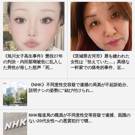
《旭川女子高生事件》懲役27年
《茨城県古河市》唇を縫われた
の判決・内田梨瑚被告に乱入し
女性は「怯えていた…」異様な
た男性が発した怒声「死...
一軒家での猟奇的事件、近...
《NHK》不同意性交容疑で逮捕の局員が不起訴処分、
説明ナシの姿勢に“結び付けられ...
NHK報道局の職員が不同意性交等容疑で逮捕、面識の
ない20代女性への悪質犯行で噴...