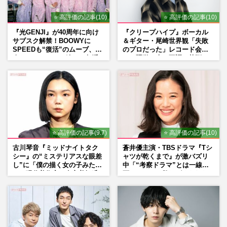
⭐ 高評価の記事(10)
⭐ 高評価の記事(10)
『光GENJI』が40周年に向け
『クリープハイプ』ボーカル
サブスク解禁！BOOWYに
＆ギター・尾崎世界観「失敗
SPEEDも“復活”のムーブ、本
のプロだった」レコード会社
人たちのコメント続々で急浮
との騒動、声の不調…苦悩の
上する“再結成”の道
先で見つけた“今”
⭐ 高評価の記事(9.7)
⭐ 高評価の記事(10)
古川琴音『ミッドナイトタク
蒼井優主演・TBSドラマ『Tシ
シー』の“ミステリアスな眼差
ャツが乾くまで』が激バズリ
し”に「僕の描く女の子みた
中「“考察ドラマ”とは一線を
い」現代美術家・奈良美智氏
画している」散りばめられた
もSNSで“公認”
伏線よりも大事な要素