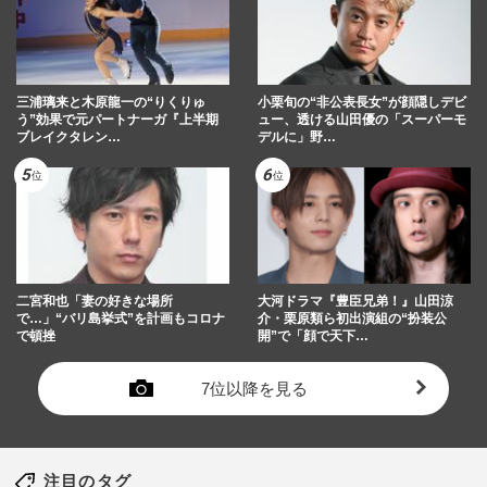
三浦璃来と木原龍一の“りくりゅ
小栗旬の“非公表長女”が顔隠しデビ
う”効果で元パートナーガ『上半期
ュー、透ける山田優の「スーパーモ
ブレイクタレン…
デルに」野…
二宮和也「妻の好きな場所
大河ドラマ『豊臣兄弟！』山田涼
で…」“バリ島挙式”を計画もコロナ
介・栗原類ら初出演組の“扮装公
で頓挫
開”で「顔で天下…
7位以降を見る
注目のタグ