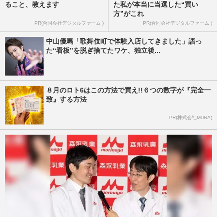
ること、教えます
た私が本当に当選した“買い
方”がこれ
PR(合同会社デジタルファーム )
PR(合同会社デジタルファーム )
中山優馬「歌舞伎町で体験入店してきました」語っ
た“看板”を脱ぎ捨てたワケ、独立後...
８月のロト6はこの方法で買え!!６つの数字が『完全一
致』する方法
PR(株式会社MURA)