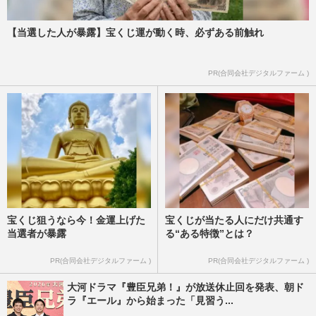
【当選した人が暴露】宝くじ運が動く時、必ずある前触れ
《ミラノ・コルティナ五輪》フィギュアス
ケート・鍵山優真、羽生結弦と宇野昌磨を
追いかけ自問自答、夢のた…
PR(合同会社デジタルファーム )
週刊女性2026年3月3日・10日号
2026/2/20
宝くじ狙うなら今！金運上げた
宝くじが当たる人にだけ共通す
当選者が暴露
る“ある特徴”とは？
PR(合同会社デジタルファーム )
PR(合同会社デジタルファーム )
大河ドラマ『豊臣兄弟！』が放送休止回を発表、朝ド
ラ『エール』から始まった「見習う...