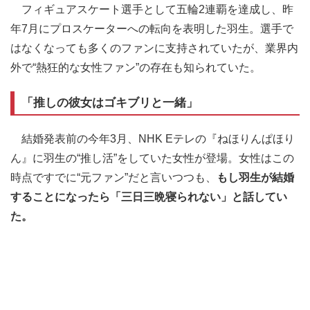
フィギュアスケート選手として五輪2連覇を達成し、昨
年7月にプロスケーターへの転向を表明した羽生。選手で
はなくなっても多くのファンに支持されていたが、業界内
外で“熱狂的な女性ファン”の存在も知られていた。
「推しの彼女はゴキブリと一緒」
結婚発表前の今年3月、NHK Eテレの『ねほりんぱほり
ん』に羽生の“推し活”をしていた女性が登場。女性はこの
時点ですでに“元ファン”だと言いつつも、
もし羽生が結婚
することになったら「三日三晩寝られない」と話してい
た。