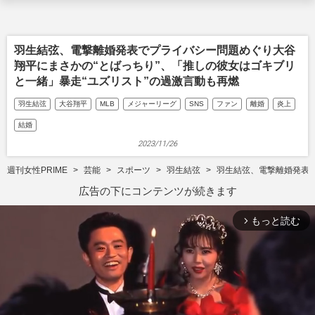
羽生結弦、電撃離婚発表でプライバシー問題めぐり大谷
翔平にまさかの“とばっちり”、「推しの彼女はゴキブリ
と一緒」暴走“ユズリスト”の過激言動も再燃
羽生結弦
大谷翔平
MLB
メジャーリーグ
SNS
ファン
離婚
炎上
結婚
2023/11/26
週刊女性PRIME
芸能
スポーツ
羽生結弦
羽生結弦、電撃離婚発表で
広告の下にコンテンツが続きます
もっと読む
arrow_forward_ios