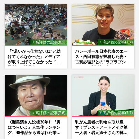
提供」の真相
シーン秘話
⭐ 高評価の記事(8.1)
⭐ 高評価の記事(7.7)
「“若いから仕方ないね”と助
バレーボール日本代表のエー
けてくれなかった」メディア
ス・西田有志が投稿した妻・
が取り上げてこなかった『避
古賀紗理那との“ラブラブショ
難所での性暴力』
ット”に「絶対に今じゃない」
「空気読んで」ネット上で批
判殺到の理由
⭐ 高評価の記事(7.6)
⭐ 高評価の記事(7.7)
《渥美清さん没後30年》『男
乳がん患者の乳輪を取り戻
はつらいよ』人気作ランキン
す！ブレストアートメイク第
グ、48作品から選ばれた栄え
一人者・岩元淑子さんの挑戦
ある1位と評論家イチ推し
と「ハードルしかない」啓発