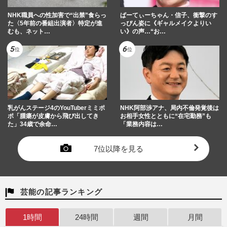
NHK職員への性加害で“出禁”食らっ
ぱーてぃーちゃん・信子、衝撃のす
た〈5年前の番組出演者〉特定が進
っぴん姿に《ギャルメイクよりい
むも、ネット…
い》の声…“お…
乳がんステージ4のYouTuberミミポ
NHK阿部渉アナ、局内不倫発覚後は
ポ「腫瘍が皮膚から飛び出してき
お相手女性とともに“在宅勤務”も
た」34歳で余命…
「業務内容は…
7位以降を見る
芸能の記事ランキング
1時間
24時間
週間
月間