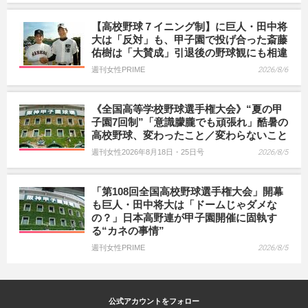
【高校野球７イニング制】に巨人・田中将
大は「反対」も、甲子園で投げ合った斎藤
佑樹は「大賛成」引退後の野球観にも相違
週刊女性PRIME
2026/8/6
《全国高等学校野球選手権大会》“夏の甲
子園7回制”「意識朦朧でも頑張れ」酷暑の
高校野球、変わったこと／変わらないこと
週刊女性2026年8月18日・25日号
2026/8/5
「第108回全国高校野球選手権大会」開幕
も巨人・田中将大は「ドームじゃダメな
の？」日本高野連が甲子園開催に固執す
る“カネの事情”
週刊女性PRIME
2026/8/5
公式アカウントをフォロー