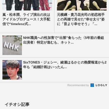
嵐・松本潤、ライブ演出の次は
元横綱・貴乃花光司の初恋相手
アイドルプロデュース！大手配
との再婚で見せた“幸せ太り”姿
信で“timelesz式...
に「昔より幸せそう」「...
NHK職員への性加害で“出禁”食らった〈5年前の番組
出演者〉特定が進むも、ネット...
SixTONES・ジェシー、綾瀬はるかとの熱愛報道から2
年も「結婚計画はいったん...
Recommended by
イチオシ記事