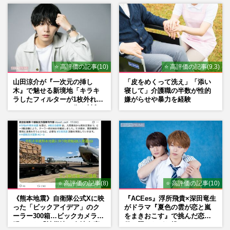
⭐ 高評価の記事(10)
⭐ 高評価の記事(9.3)
山田涼介が『一次元の挿し
「皮をめくって洗え」「添い
木』で魅せる新境地「キラキ
寝して」介護職の半数が性的
ラしたフィルターが1枚外れて
嫌がらせや暴力を経験
くれたら」アイドル像を封印
した覚悟
⭐ 高評価の記事(8)
⭐ 高評価の記事(10)
《熊本地震》自衛隊公式Xに映
『ACEes』浮所飛貴×深田竜生
った「ビックアイデア」のク
がドラマ『夏色の雲が恋と嵐
ーラー300箱…ビックカメラが
をまきおこす』で挑んだ恋人
明かした「被災地に自社在庫
役、照れながら挑んだキュン