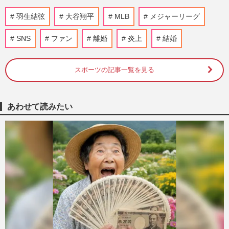
フィギュアスケート・羽生結弦、長年
羽生結弦
大谷翔平
MLB
メジャーリーグ
の“プーさん愛”が結実「ディズニーの壁は
世界一」異例すぎる“アスリ…
SNS
ファン
離婚
炎上
結婚
週刊女性PRIME
2026/8/6
スポーツの記事一覧を見る
羽生結弦×住職・塩沼亮潤の対談第2弾に反
響「品格ある大人の男性になった」プロ4
周年で“つづきのはじまり…
週刊女性PRIME
2026/7/28
あわせて読みたい
スピードスケート高木美帆が引退「恵まれ
た時代に生まれた」、大谷翔平に羽生結弦
ら94年“黄金アスリート世…
週刊女性PRIME
2026/4/9
羽生結弦は“集大成”ライブ開催、浅田真央
はコーチ実戦デビュー「レジェンドスケー
ター」の色褪せぬ現在地
週刊女性PRIME
2026/4/8