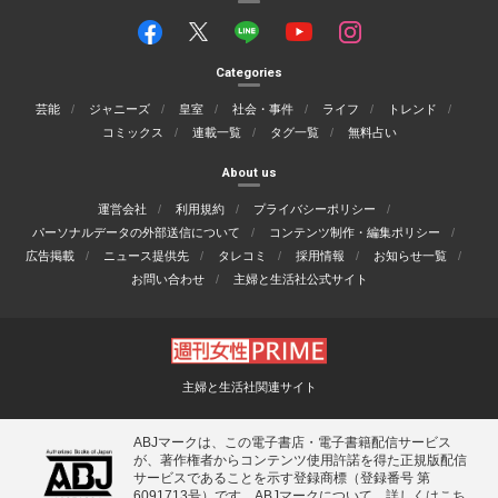
Categories
芸能
ジャニーズ
皇室
社会・事件
ライフ
トレンド
コミックス
連載一覧
タグ一覧
無料占い
About us
運営会社
利用規約
プライバシーポリシー
パーソナルデータの外部送信について
コンテンツ制作・編集ポリシー
広告掲載
ニュース提供先
タレコミ
採用情報
お知らせ一覧
お問い合わせ
主婦と生活社公式サイト
主婦と生活社関連サイト
ABJマークは、この電子書店・電子書籍配信サービス
が、著作権者からコンテンツ使用許諾を得た正規版配信
サービスであることを示す登録商標（登録番号 第
6091713号）です。ABJマークについて、詳しくはこち