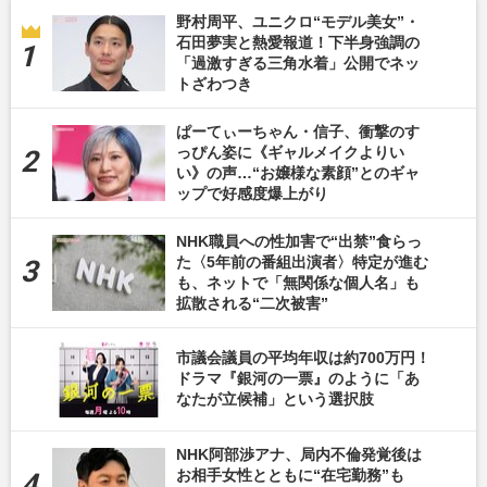
野村周平、ユニクロ“モデル美女”・
石田夢実と熱愛報道！下半身強調の
「過激すぎる三角水着」公開でネッ
トざわつき
ぱーてぃーちゃん・信子、衝撃のす
っぴん姿に《ギャルメイクよりい
い》の声…“お嬢様な素顔”とのギャ
ップで好感度爆上がり
NHK職員への性加害で“出禁”食らっ
た〈5年前の番組出演者〉特定が進む
も、ネットで「無関係な個人名」も
拡散される“二次被害”
市議会議員の平均年収は約700万円！
ドラマ『銀河の一票』のように「あ
なたが立候補」という選択肢
NHK阿部渉アナ、局内不倫発覚後は
お相手女性とともに“在宅勤務”も