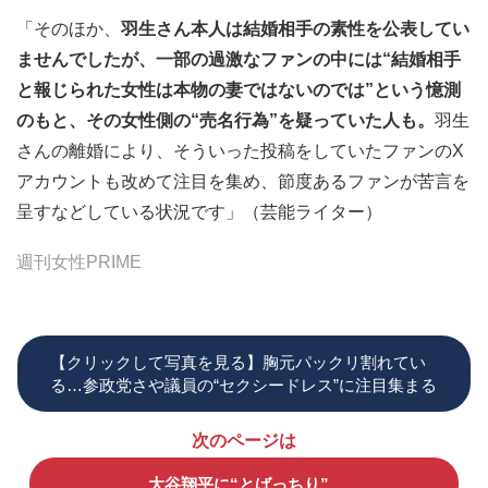
「そのほか、
羽生さん本人は結婚相手の素性を公表してい
ませんでしたが、一部の過激なファンの中には“結婚相手
と報じられた女性は本物の妻ではないのでは”という憶測
のもと、その女性側の“売名行為”を疑っていた人も。
羽生
さんの離婚により、そういった投稿をしていたファンのX
アカウントも改めて注目を集め、節度あるファンが苦言を
呈すなどしている状況です」（芸能ライター）
週刊女性PRIME
【クリックして写真を見る】胸元パックリ割れてい
る…参政党さや議員の“セクシードレス”に注目集まる
次のページは
大谷翔平に“とばっちり”