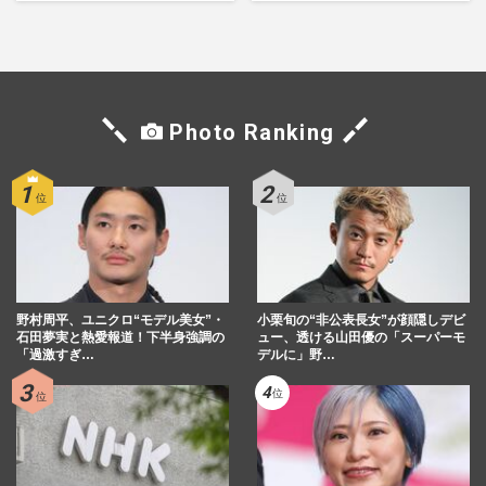
の“神作”は
の“壁”
Photo Ranking
野村周平、ユニクロ“モデル美女”・
小栗旬の“非公表長女”が顔隠しデビ
石田夢実と熱愛報道！下半身強調の
ュー、透ける山田優の「スーパーモ
「過激すぎ…
デルに」野…