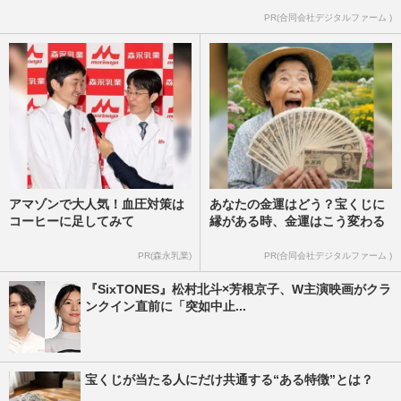
PR(合同会社デジタルファーム )
アマゾンで大人気！血圧対策は
あなたの金運はどう？宝くじに
コーヒーに足してみて
縁がある時、金運はこう変わる
PR(森永乳業)
PR(合同会社デジタルファーム )
『SixTONES』松村北斗×芳根京子、W主演映画がクラ
ンクイン直前に「突如中止...
宝くじが当たる人にだけ共通する“ある特徴”とは？