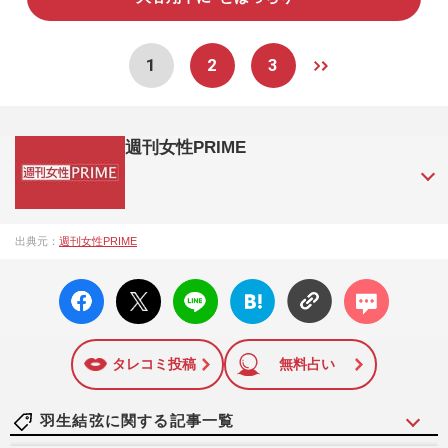
1
2
3
週刊女性PRIME
『週刊女性PRIME（シュージョプライム）』は、2015年（平
出典元：
週刊女性PRIME
成27年）1月に開設された主婦と生活社が運営する日本のニュ
ースサイトです。『週刊女性PRIME』編集者が担当する連載
facebo
X ポス
LINE
はてな
コメン
陣の執筆記事を配信するほか、女性週刊誌『週刊女性』の誌
ok い
ト
ブック
ト
面に掲載された記事から、インターネット利用者層にとって
いね
マーク
特に関心の高い題材の記事を、WEB向けにリライトして配信
に追加
しています！
タレコミ投稿
無料占い
羽生結弦に関する記事一覧