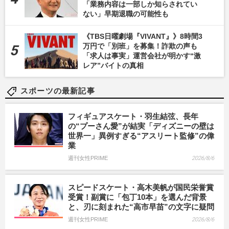
「業務内容は一部しか知らされてい
ない」早期退職の可能性も
《TBS日曜劇場『VIVANT』》8時間3
万円で「別班」を募集！詐欺の声も
「求人は事実」運営会社が明かす“激
レア”バイトの真相
スポーツの最新記事
フィギュアスケート・羽生結弦、長年
の“プーさん愛”が結実「ディズニーの壁は
世界一」異例すぎる“アスリート監修”の偉
業
週刊女性PRIME
2026/8/6
スピードスケート・高木美帆が国民栄誉賞
受賞！副賞に「包丁10本」を選んだ背景
と、刃に刻まれた“高市早苗”の文字に疑問
週刊女性PRIME
2026/8/6