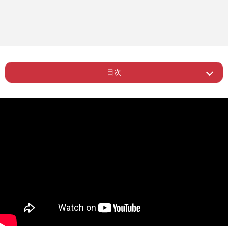
目次
Page 1
ー 「推しの彼女はゴキブリと一緒」
Page 2
ー 「大谷さんは何しても守られる」