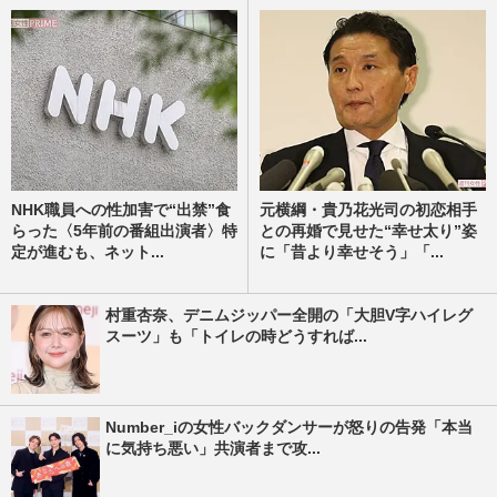
NHK職員への性加害で“出禁”食
元横綱・貴乃花光司の初恋相手
らった〈5年前の番組出演者〉特
との再婚で見せた“幸せ太り”姿
定が進むも、ネット...
に「昔より幸せそう」「...
村重杏奈、デニムジッパー全開の「大胆V字ハイレグ
スーツ」も「トイレの時どうすれば...
Number_iの女性バックダンサーが怒りの告発「本当
に気持ち悪い」共演者まで攻...