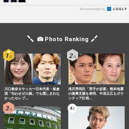
Recommended by
Photo Ranking
川口春奈＆サッカー日本代表・板倉
滝沢秀明氏「男手が必要」熊本地震
滉「匂わせゼロ婚」でも隠しきれな
の復興支援を表明、中居正広もボラ
かったセレブ…
ンティア計画…