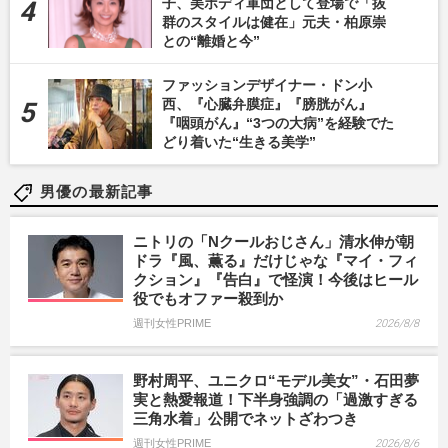
子、美ボディ軍団として登場で「抜
群のスタイルは健在」元夫・柏原崇
との“離婚と今”
ファッションデザイナー・ドン小
西、『心臓弁膜症』『膀胱がん』
『咽頭がん』“3つの大病”を経験でた
どり着いた“生きる美学”
男優の最新記事
ニトリの「Nクールおじさん」清水伸が朝
ドラ『風、薫る』だけじゃな『マイ・フィ
クション』『告白』で怪演！今後はヒール
役でもオファー殺到か
週刊女性PRIME
2026/8/8
野村周平、ユニクロ“モデル美女”・石田夢
実と熱愛報道！下半身強調の「過激すぎる
三角水着」公開でネットざわつき
週刊女性PRIME
2026/8/6