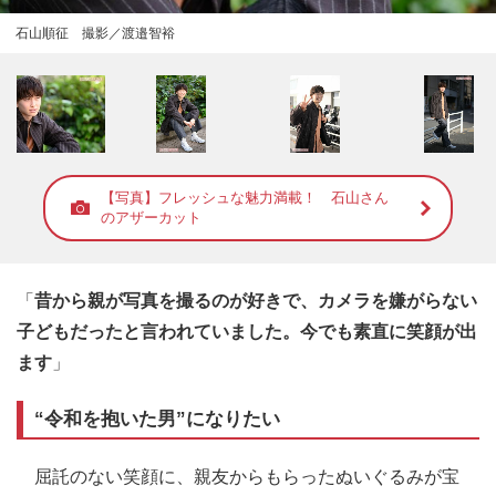
石山順征 撮影／渡邉智裕
【写真】フレッシュな魅力満載！ 石山さん
のアザーカット
「
昔から親が写真を撮るのが好きで、カメラを嫌がらない
子どもだったと言われていました。今でも素直に笑顔が出
ます
」
“令和を抱いた男”になりたい
屈託のない笑顔に、親友からもらったぬいぐるみが宝