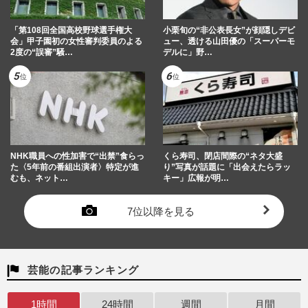
「第108回全国高校野球選手権大
小栗旬の“非公表長女”が顔隠しデビ
会」甲子園初の女性審判委員のよる
ュー、透ける山田優の「スーパーモ
2度の“誤審”騒…
デルに」野…
NHK職員への性加害で“出禁”食らっ
くら寿司、閉店間際の“ネタ大盛
た〈5年前の番組出演者〉特定が進
り”写真が話題に「出会えたらラッ
むも、ネット…
キー」広報が明…
7位以降を見る
芸能の記事ランキング
1時間
24時間
週間
月間