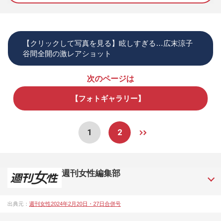
【クリックして写真を見る】眩しすぎる…広末涼子
谷間全開の激レアショット
次のページは
【フォトギャラリー】
1
2
週刊女性編集部
1957年3月6日に日本で最初に創刊された女性週刊誌。芸能ゴ
出典元：
週刊女性2024年2月20日・27日合併号
シップや事件、皇室の話題、感動ドキュメント、美容・健
康・グルメ・占いに関する情報を発信している。2017年12月