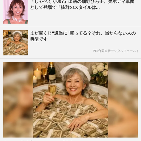
『しゃべくり007』出演の畑野ひろ子、美ボディ軍団
として登場で「抜群のスタイルは...
まだ宝くじ“適当に”買ってる？それ、当たらない人の
典型です
PR(合同会社デジタルファーム )