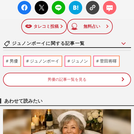
facebo
X ポス
LINE
はてな
コメン
12日号で「眞子さま嫁ぎ先の“義母”が抱える400万円超の“借金
ok い
ト
ブック
ト
トラブル”」報道をスクープ。この一報から約2か月後、宮内庁
いね
マーク
は結婚延期を発表。同記事は2018年の「編集者が選ぶ雑誌ジ
に追加
ャーナリズム賞」大賞を受賞した。毎週火曜日発売。
タレコミ投稿
無料占い
ジュノンボーイに関する記事一覧
『仮面ライダー鎧武』の佐野岳に憧れて…
男優
ジュノンボーイ
ジュノン
菅田将暉
佐藤倖斗《夢の対談》ジュノン・スーパー
ボーイ「コンテストは人生…
週刊女性PRIME
2026/2/23
男優の記事一覧を見る
ジュノンボーイ・グランプリ受賞の大野礼
音「賀来賢人との共演が目標」高校生らし
あわせて読みたい
いギャップと“素顔”
週刊女性2026年2月10日号
2026/1/31
今週発売『週刊女性』2/10号の表紙と中身