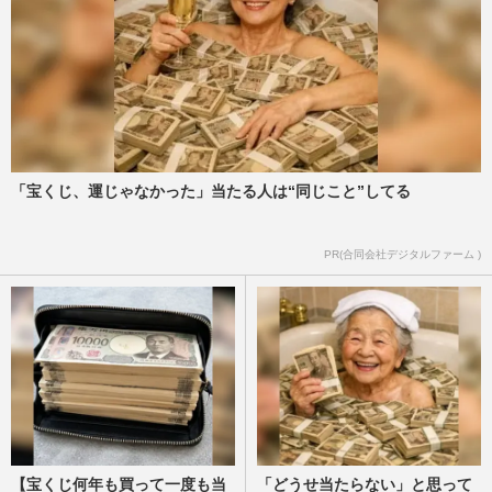
はコチラ！
週刊女性本誌からのお知らせ
2026/1/27
【第38回ジュノン・スーパーボーイ・コン
テスト】ファイナリスト15人に聞いた「僕
と地元の推しポイント」
週刊女性2025年11月25日号
2025/11/15
「宝くじ、運じゃなかった」当たる人は“同じこと”してる
ジュノンボーイ出身・谷原七音、芸能界入
PR(合同会社デジタルファーム )
りから約半年で大人気話題ドラマに出演!
語った初現場での驚きと今…
週刊女性2025年9月23日・30日号
2025/9/12
【宝くじ何年も買って一度も当
「どうせ当たらない」と思って