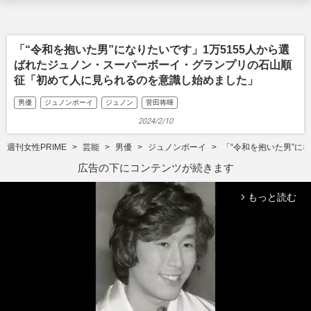
「“令和を抱いた男”になりたいです」1万5155人から選
ばれたジュノン・スーパーボーイ・グランプリの石山順
征「初めて人に見られるのを意識し始めました」
男優
ジュノンボーイ
ジュノン
菅田将暉
2024/2/10
週刊女性PRIME
芸能
男優
ジュノンボーイ
「“令和を抱いた男”に
広告の下にコンテンツが続きます
もっと読む
arrow_forward_ios