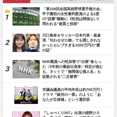
「第108回全国高校野球選手権大会」
甲子園初の女性審判委員のよる2度
の“誤審”騒動に《性別は関係ない》
問われる“資質と技術”
川口春奈＆サッカー日本代表・板倉
滉「匂わせゼロ婚」でも隠しきれな
かったセレブすぎる1000万円の“愛
の証”
NHK職員への性加害で“出禁”食らっ
た〈5年前の番組出演者〉特定が進む
も、ネットで「無関係な個人名」も
拡散される“二次被害”
市議会議員の平均年収は約700万円！
ドラマ『銀河の一票』のように「あ
なたが立候補」という選択肢
『しゃべくり007』出演の畑野ひろ