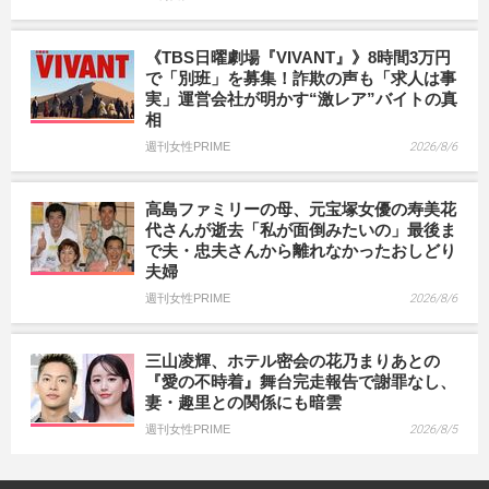
《TBS日曜劇場『VIVANT』》8時間3万円
で「別班」を募集！詐欺の声も「求人は事
実」運営会社が明かす“激レア”バイトの真
相
週刊女性PRIME
2026/8/6
高島ファミリーの母、元宝塚女優の寿美花
代さんが逝去「私が面倒みたいの」最後ま
で夫・忠夫さんから離れなかったおしどり
夫婦
週刊女性PRIME
2026/8/6
三山凌輝、ホテル密会の花乃まりあとの
『愛の不時着』舞台完走報告で謝罪なし、
妻・趣里との関係にも暗雲
週刊女性PRIME
2026/8/5