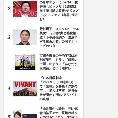
の落球エラーに DeNA・牧
秀悟もビックリ！2連覇目
指す藤川球児監督の“泣きど
ころ”にファン《鳥谷2世求
む》
野村周平、ユニクロ“モデル
美女”・石田夢実と熱愛報
道！下半身強調の「過激す
ぎる三角水着」公開でネッ
トざわつき
市議会議員の平均年収は約
700万円！ ドラマ『銀河の
一票』のように「あなたが
立候補」という選択肢
《TBS日曜劇場
『VIVANT』》8時間3万円
で「別班」を募集！詐欺の
声も「求人は事実」運営会
社が明かす“激レア”バイト
の真相
「非常識かつ論外」元NHK
青山祐子アナ、長嶋茂雄さ
ん弔問も“セクシー”な装い