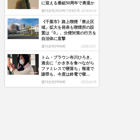
に迎える番組50周年で勇退か
週刊女性2024年7月9日号
2024/6/25
《千葉市》路上喫煙「禁止区
域」拡大を発表も喫煙所の設
置は「0」、分煙対策の行方を
自治体に直撃
週刊女性PRIME
2026/5/27
トム・ブラウン布川ひろき、
過去に「かき氷を食べながら
ファミレスで寝落ち」報道で
謝罪も、今度は終電で寝…
週刊女性PRIME
2023/6/29