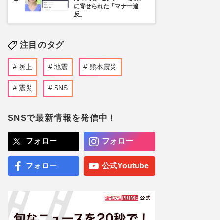
に寄せられた「マナー違
反」
注目のタグ
炎上
地震
熊本震災
震災
SNS
SNSで最新情報を発信中！
フォロー
フォロー
フォロー
公式Youtube