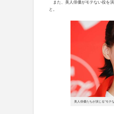
また、美人俳優がモテない役を演
と。
美人俳優たちが演じる“モテな