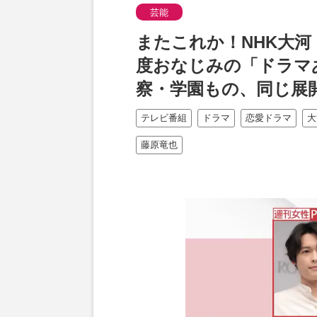
芸能
またこれか！NHK大
度おなじみの「ドラマ
察・学園もの、同じ展
テレビ番組
ドラマ
恋愛ドラマ
大
藤原竜也