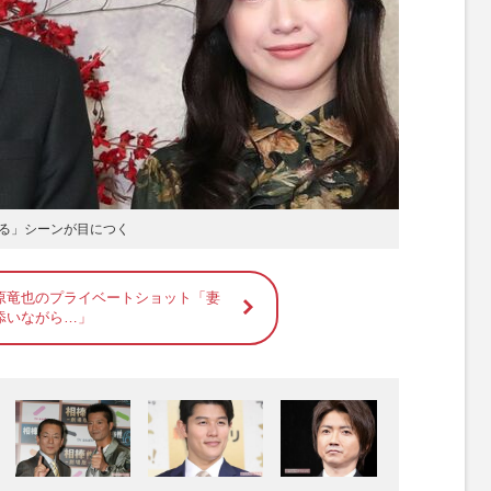
る」シーンが目につく
原竜也のプライベートショット「妻
添いながら…」