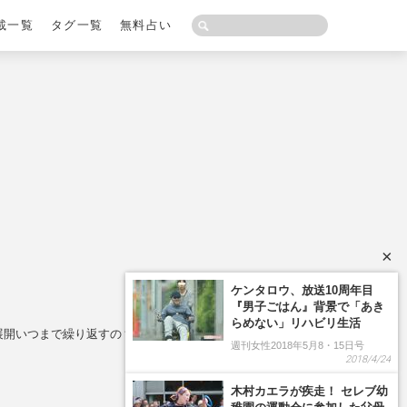
載一覧
タグ一覧
無料占い
×
ケンタロウ、放送10周年目
『男子ごはん』背景で「あき
らめない」リハビリ生活
展開いつまで繰り返すの？
週刊女性2018年5月8・15日号
2018/4/24
木村カエラが疾走！ セレブ幼