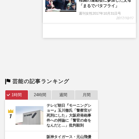
稚園の運動会に参加した父母
「まるでバタフライ」
週刊女性2017年10月31日号
2017/10/17
芸能の記事ランキング
1時間
24時間
週間
月間
テレビ朝日『モーニングシ
ョー』玉川徹氏「警察官が
死刑にした」大阪府発砲事
件への持論に「警官の命を
なんだと…」批判殺到
阪神タイガース・元山飛優