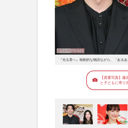
『光る君へ』独創的な物語ながら、「あるあ
【貴重写真】藤
と子どもに寄り