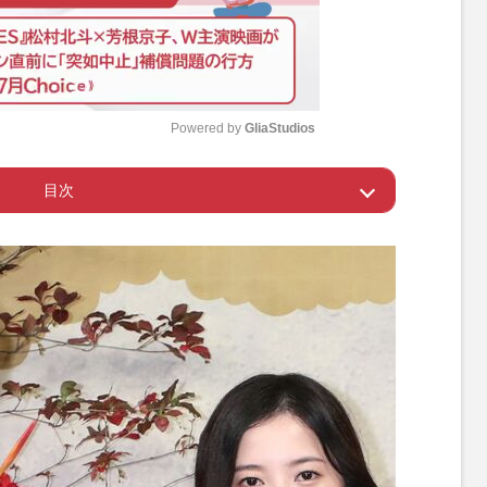
Powered by 
GliaStudios
目次
M
u
「ドラマあるある」
t
e
をもみ消す警察上層部
も派手髪＆派手な服
んな意見が！