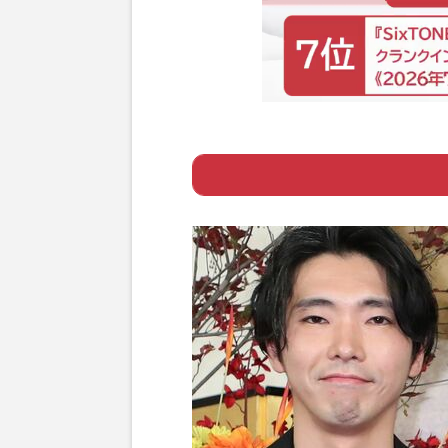
Page 1
ー 毎度おなじみ
Page 2
ー 日常的に事件
Page 3
ー “不良”はいつ
Page 4
ー その他にもこ