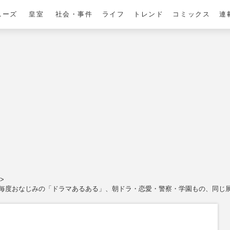
ニーズ
皇室
社会・事件
ライフ
トレンド
コミックス
連
た毎度おなじみの「ドラマあるある」、朝ドラ・恋愛・警察・学園もの、同じ