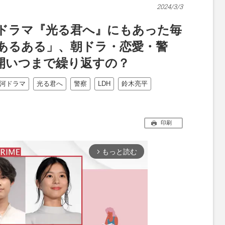
2024/3/3
河ドラマ『光る君へ』にもあった毎
あるある」、朝ドラ・恋愛・警
開いつまで繰り返すの？
河ドラマ
光る君へ
警察
LDH
鈴木亮平
印刷
もっと読む
arrow_forward_ios