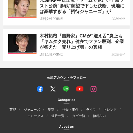
元SMAP中居正広「ドームで見たい」嵐ラ
スト公演“参戦”熱望で下した決断、現地に
は豪華すぎる「招待ジャニーズ」が
週刊女性PRIME
2026/6/9
木村拓哉『吉野家』CMが“迎え舌”炎上も
「キムタク売れ」健在でファン殺到、企業
が答えた「売り上げ増」の真相
週刊女性PRIME
2026/6/4
公式アカウントをフォロー
Categories
芸能
ジャニーズ
皇室
社会・事件
ライフ
トレンド
コミックス
連載一覧
タグ一覧
無料占い
About us