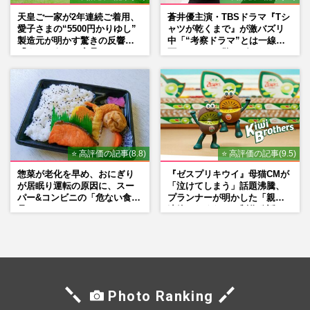
天皇ご一家が2年連続ご着用、
蒼井優主演・TBSドラマ『Tシ
愛子さまの“5500円かりゆし”
ャツが乾くまで』が激バズリ
製造元が明かす驚きの反響
中「“考察ドラマ”とは一線を
「まさかうちの商品とは…」
画している」散りばめられた
伏線よりも大事な要素
⭐ 高評価の記事(8.8)
⭐ 高評価の記事(9.5)
惣菜が老化を早め、おにぎり
『ゼスプリキウイ』母猫CMが
が居眠り運転の原因に、スー
「泣けてしまう」話題沸騰、
パー&コンビニの「危ない食
プランナーが明かした「親に
品」
連絡したくなる」制作秘話
Photo Ranking