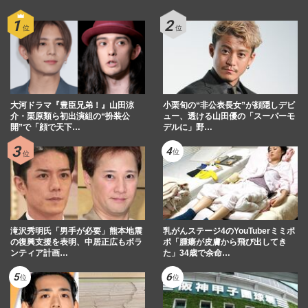
大河ドラマ『豊臣兄弟！』山田涼
小栗旬の“非公表長女”が顔隠しデビ
介・栗原類ら初出演組の“扮装公
ュー、透ける山田優の「スーパーモ
開”で「顔で天下…
デルに」野…
滝沢秀明氏「男手が必要」熊本地震
乳がんステージ4のYouTuberミミポ
の復興支援を表明、中居正広もボラ
ポ「腫瘍が皮膚から飛び出してき
ンティア計画…
た」34歳で余命…