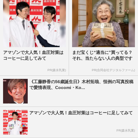
週刊女性PRIME
2026/6/23
アマゾンで大人気！血圧対策は
まだ宝くじ“適当に”買ってる？
コーヒーに足してみて
それ、当たらない人の典型です
PR(森永乳業)
PR(合同会社デジタルファーム)
《工藤静香の56歳誕生日》木村拓哉、恒例の写真投稿
で愛情表現、Cocomi・Ko...
アマゾンで大人気！血圧対策はコーヒーに足してみて
PR(森永乳業)