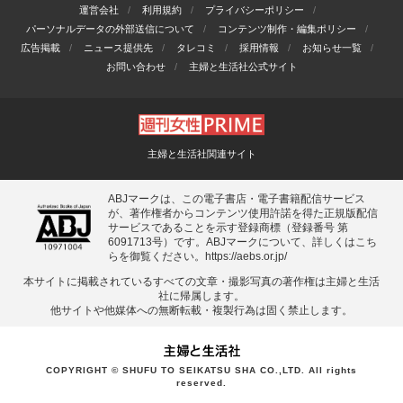
運営会社
利用規約
プライバシーポリシー
パーソナルデータの外部送信について
コンテンツ制作・編集ポリシー
広告掲載
ニュース提供先
タレコミ
採用情報
お知らせ一覧
お問い合わせ
主婦と生活社公式サイト
主婦と生活社関連サイト
ABJマークは、この電子書店・電子書籍配信サービス
が、著作権者からコンテンツ使用許諾を得た正規版配信
サービスであることを示す登録商標（登録番号 第
6091713号）です。ABJマークについて、詳しくはこち
らを御覧ください。
https://aebs.or.jp/
本サイトに掲載されているすべての⽂章・撮影写真の著作権は主婦と⽣活
社に帰属します。
他サイトや他媒体への無断転載・複製⾏為は固く禁⽌します。
COPYRIGHT © SHUFU TO SEIKATSU SHA CO.,LTD. All rights
reserved.