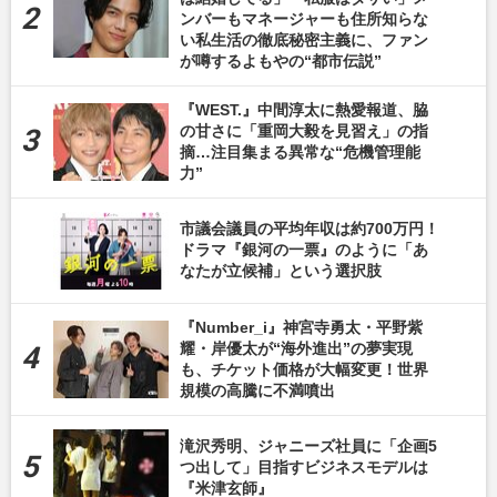
ンバーもマネージャーも住所知らな
い私生活の徹底秘密主義に、ファン
が噂するよもやの“都市伝説”
『WEST.』中間淳太に熱愛報道、脇
の甘さに「重岡大毅を見習え」の指
摘…注目集まる異常な“危機管理能
力”
市議会議員の平均年収は約700万円！
ドラマ『銀河の一票』のように「あ
なたが立候補」という選択肢
『Number_i』神宮寺勇太・平野紫
耀・岸優太が“海外進出”の夢実現
も、チケット価格が大幅変更！世界
規模の高騰に不満噴出
滝沢秀明、ジャニーズ社員に「企画5
つ出して」目指すビジネスモデルは
『米津玄師』