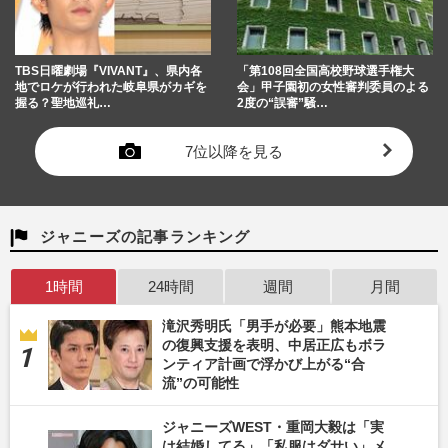
TBS日曜劇場『VIVANT』、県内各
「第108回全国高校野球選手権大
地でロケが行われた岐阜県がカギを
会」甲子園初の女性審判委員のよる
握る？聖地巡礼…
2度の“誤審”騒…
7位以降を見る
ジャニーズの記事ランキング
1時間
24時間
週間
月間
滝沢秀明氏「男手が必要」熊本地震
の復興支援を表明、中居正広もボラ
ンティア計画で浮かび上がる“合
流”の可能性
ジャニーズWEST・重岡大毅は「実
は結婚してる」「私服はダサい」メ