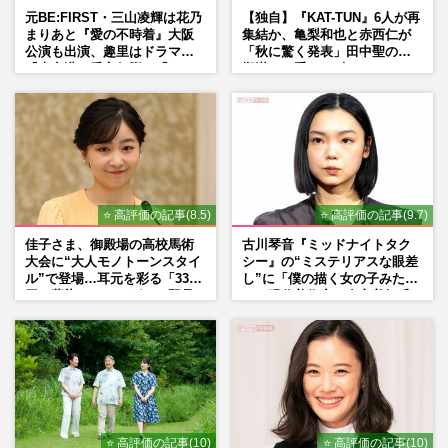
元BE:FIRST・三山凌輝は花乃
【独自】『KAT-TUN』6人が再
まりあと『愛の不時着』大阪
集結か、亀梨和也と赤西仁が
公演も出演、趣里はドラマ
「秋に驚く発表」田中聖の刑
『大空港』番宣行脚に「メン
期満了と重なる“匂わせ”では
タル強すぎ」の実情
ない理由
⭐ 高評価の記事(8.5)
⭐ 高評価の記事(9.7)
佳子さま、御殿場の高校馬術
古川琴音『ミッドナイトタク
大会に“大人モノトーンスタイ
シー』の“ミステリアスな眼差
ル”で登場…耳元を彩る「3300
し”に「僕の描く女の子みた
円の藍染イヤリング」は即品
い」現代美術家・奈良美智氏
薄に
もSNSで“公認”
⭐ 高評価の記事(10)
⭐ 高評価の記事(10)