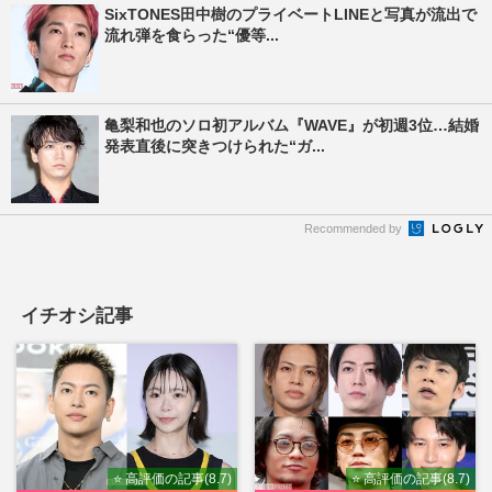
SixTONES田中樹のプライベートLINEと写真が流出で
流れ弾を食らった“優等...
亀梨和也のソロ初アルバム『WAVE』が初週3位…結婚
発表直後に突きつけられた“ガ...
Recommended by
イチオシ記事
⭐ 高評価の記事(8.7)
⭐ 高評価の記事(8.7)