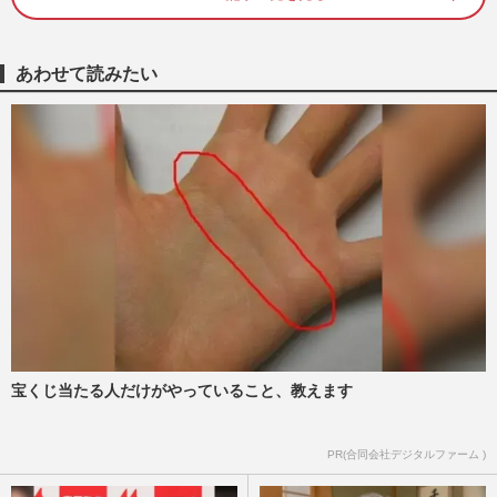
《男子バレー日本代表》ネーションズリー
グ怒涛の10連勝で決勝T進出！グッズ“完
あわせて読みたい
売続出”も、メルカリを飛…
週刊女性PRIME
2026/7/17
【平成編】《有名人の衝撃だった結婚
TOP5》ロス続出の福山雅治＆吹石一恵を
僅差で超えた1位は、おしどり夫…
週刊女性2026年7月7日・14日号
2026/7/6
《モヤるCMランキングTOP10》木村拓哉
の『吉野家』、山田孝之の『ヤクルト』を
抑えた1位は松本人志出演の『…
週刊女性2026年6月30日号
2026/6/29
宝くじ当たる人だけがやっていること、教えます
映画『マイケル』ロケットスタートで
PR(合同会社デジタルファーム )
〈100億円突破も期待〉…「邦高洋低」が
一転した映画界に起きている“…