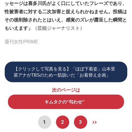
ッセージは喜多川氏がよく口にしていたフレーズであり、
性被害者に対する二次加害と捉えられかねません。投稿は
その後削除されたとはいえ、感覚のズレが露呈した瞬間と
もいえます」
（芸能ジャーナリスト）
週刊女性PRIME
【クリックして写真を見る】「ほぼ下着姿」山本里
菜アナがTBSのため一肌脱いだ「お着替え企画」
次のページは
キムタクの“匂わせ”
1
2
3