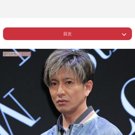
目次
ー キムタクのインスタショットに違和
Page 1
感の声
Page 2
ー ダメなSNSの使い方してるよね