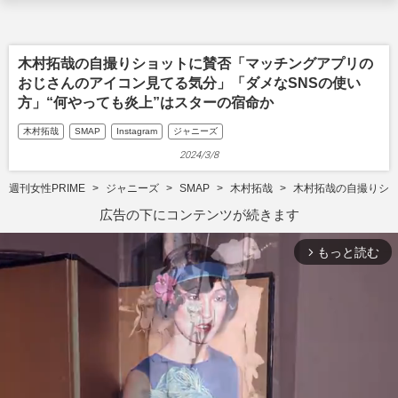
木村拓哉の自撮りショットに賛否「マッチングアプリの
おじさんのアイコン見てる気分」「ダメなSNSの使い
方」“何やっても炎上”はスターの宿命か
木村拓哉
SMAP
Instagram
ジャニーズ
2024/3/8
週刊女性PRIME
ジャニーズ
SMAP
木村拓哉
木村拓哉の自撮りショ
広告の下にコンテンツが続きます
もっと読む
arrow_forward_ios