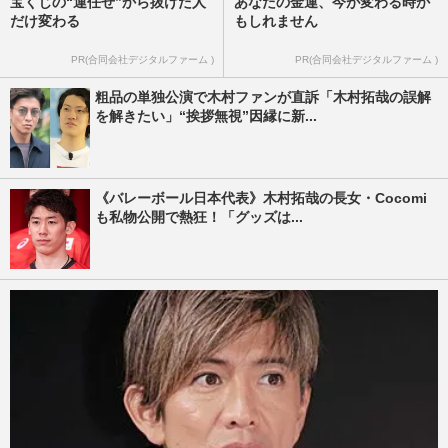
宝くじの“運任せ”から抜けた人
あなたの金運、今が変わる時か
だけ変わる
もしれません
PR(合同会社デジタルファーム )
PR(合同会社デジタルファーム )
粗品の単独公演で木村ファンが直訴「木村拓哉の誤解
を解きたい」“挨拶無視”因縁に新...
《バレーボール日本代表》木村拓哉の長女・Cocomi
も私物公開で熱狂！「グッズは...