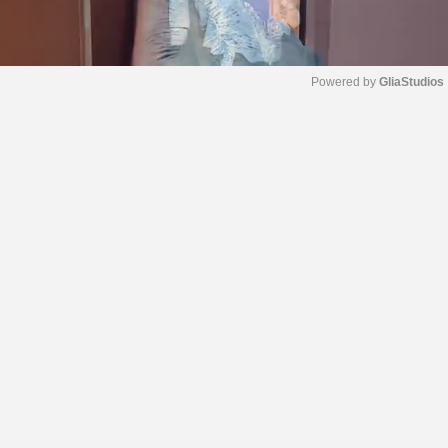
Powered by 
GliaStudios
M
u
t
e