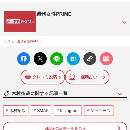
週刊女性PRIME
『週刊女性PRIME（シュージョプライム）』は、2015年（平
出典元：
週刊女性PRIME
成27年）1月に開設された主婦と生活社が運営する日本のニュ
ースサイトです。『週刊女性PRIME』編集者が担当する連載
facebo
X ポス
LINE
はてな
コメン
陣の執筆記事を配信するほか、女性週刊誌『週刊女性』の誌
ok い
ト
ブック
ト
面に掲載された記事から、インターネット利用者層にとって
いね
マーク
特に関心の高い題材の記事を、WEB向けにリライトして配信
に追加
しています！
タレコミ投稿
無料占い
木村拓哉に関する記事一覧
《バレーボール日本代表》木村拓哉の長
木村拓哉
SMAP
Instagram
ジャニーズ
女・Cocomiも私物公開で熱狂！「グッズ
は30年前から」受け継がれてき…
週刊女性PRIME
2026/7/21
SMAPの記事一覧を見る