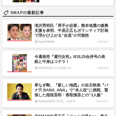
SMAPの最新記事
滝沢秀明氏「男手が必要」熊本地震の復興
支援を表明、中居正広もボランティア計画
で浮かび上がる“合流”の可能性
週刊女性PRIME
2026/8/7
今週発売『週刊女性』8/18,25合併号の表
紙と中身はコチラ！
週刊女性本誌からのお知らせ
2026/8/4
草なぎ剛、『新しい地図』の自主映画『バ
ナ穴 BANA_ANA』で“本人役”に挑戦、緊
張した稲垣吾郎・香取慎吾との“3人飯”
週刊女性2026年7月7日・14日号
2026/6/27