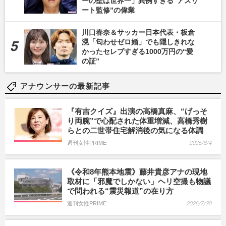
ーの壁は世界一」異例すぎる“アスリ
ート監修”の偉業
川口春奈＆サッカー日本代表・板倉
滉「匂わせゼロ婚」でも隠しきれな
かったセレブすぎる1000万円の“愛
の証”
アナウンサーの最新記事
『有吉クイズ』出演の高橋真麻、“げっそ
り両腕”で心配された体重増減、高橋秀樹
らとの二世帯住宅解消後の気になる体調
週刊女性PRIME
2026/8/4
《令和8年熊本地震》藤井貴彦アナの現地
取材に「邪魔でしかない」ヘリ空撮も物議
で問われる“震災報道”の在り方
週刊女性PRIME
2026/7/30