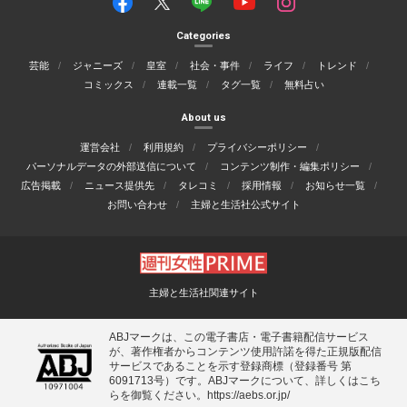
Categories
芸能
ジャニーズ
皇室
社会・事件
ライフ
トレンド
コミックス
連載一覧
タグ一覧
無料占い
About us
運営会社
利用規約
プライバシーポリシー
パーソナルデータの外部送信について
コンテンツ制作・編集ポリシー
広告掲載
ニュース提供先
タレコミ
採用情報
お知らせ一覧
お問い合わせ
主婦と生活社公式サイト
主婦と生活社関連サイト
ABJマークは、この電子書店・電子書籍配信サービス
が、著作権者からコンテンツ使用許諾を得た正規版配信
サービスであることを示す登録商標（登録番号 第
6091713号）です。ABJマークについて、詳しくはこち
らを御覧ください。
https://aebs.or.jp/