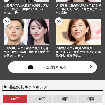
小栗旬の“非公表長女”が顔隠しデビ
浅田舞 露出度高め“赤ビキニ姿”投稿
ュー、透ける山田優の「スーパーモ
に「何がしたいの」「妹と差がつい
デルに」野…
た」辛辣…
三山凌輝、ホテル密会の花乃まりあ
『有吉クイズ』出演の高橋真
との『愛の不時着』舞台完走報告で
麻、“げっそり両腕”で心配された体
謝罪なし、妻…
重増減、高橋秀樹…
7位以降を見る
芸能の記事ランキング
1時間
24時間
週間
月間