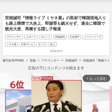
宮根誠司『情報ライブ ミヤネ屋』の取材で韓国現地入り
も路上喫煙で大炎上、即謝罪も鎮火せず、過去に韓国で
観光大使、再燃する隠し子報道
アナウンサー
スポーツ
タレント
宮根誠司
大谷翔平
メジャーリーグ
ミヤネ屋
日本テレビ
タバコ
炎上
2024/3/22
週刊女性PRIME
芸能
アナウンサー
宮根誠司
宮根誠司『情報ライ
広告の下にコンテンツが続きます
もっと読む
arrow_forward_ios