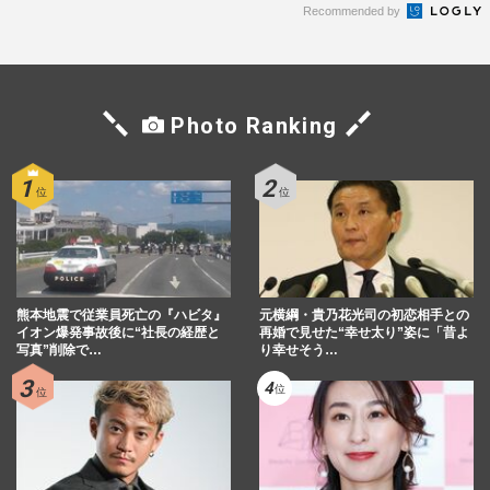
Recommended by
Photo Ranking
熊本地震で従業員死亡の『ハビタ』
元横綱・貴乃花光司の初恋相手との
イオン爆発事故後に“社長の経歴と
再婚で見せた“幸せ太り”姿に「昔よ
写真”削除で…
り幸せそう…