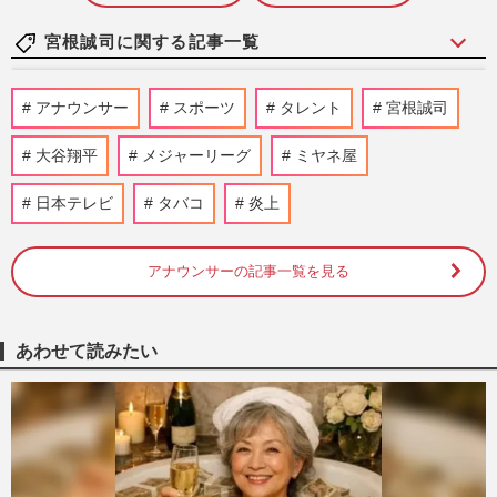
宮根誠司に関する記事一覧
《報道番組「やめてほしい」司会者ランキ
アナウンサー
スポーツ
タレント
宮根誠司
ングTOP10》ビートたけし・太田光・恵俊
彰らを圧倒した1位は9月終…
大谷翔平
メジャーリーグ
ミヤネ屋
週刊女性2026年6月2日号
2026/5/21
日本テレビ
タバコ
炎上
《「もう終わってもいい情報番組」ランキ
ング》女性視聴者1000人に見限られた1位
は司会・宮根誠司の『情報…
アナウンサーの記事一覧を見る
週刊女性2026年5月12日・19日号
2026/5/11
あわせて読みたい
《「毒舌というより不快感が勝る」大御所
芸能人ランキング》上沼恵美子、和田アキ
子ら“ご意見番”を抑えた…
週刊女性PRIME
2026/4/27
『ミヤネ屋』宮根誠司、ろれつ回らない弁