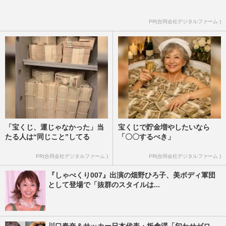
PR(合同会社デジタルファーム )
「宝くじ、運じゃなかった」当
宝くじで貯金増やしたいなら
たる人は“同じこと”してる
「〇〇するべき」
PR(合同会社デジタルファーム )
PR(合同会社デジタルファーム )
『しゃべくり007』出演の畑野ひろ子、美ボディ軍団
として登場で「抜群のスタイルは...
川口春奈＆サッカー日本代表・板倉滉「匂わせゼロ