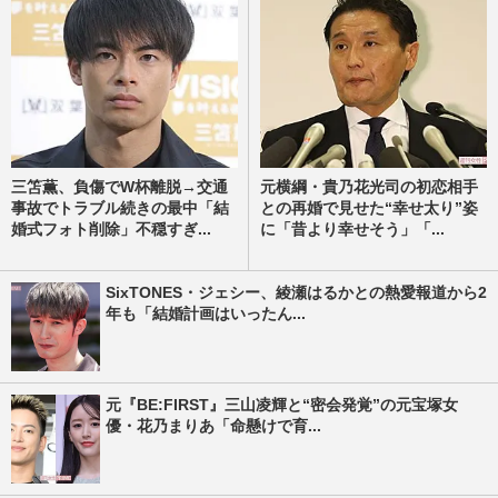
三笘薫、負傷でW杯離脱→交通
元横綱・貴乃花光司の初恋相手
事故でトラブル続きの最中「結
との再婚で見せた“幸せ太り”姿
婚式フォト削除」不穏すぎ...
に「昔より幸せそう」「...
SixTONES・ジェシー、綾瀬はるかとの熱愛報道から2
年も「結婚計画はいったん...
元『BE:FIRST』三山凌輝と“密会発覚”の元宝塚女
優・花乃まりあ「命懸けで育...