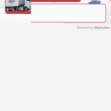
Powered by 
GliaStudios
M
u
t
e