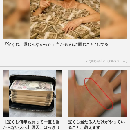
護士に駆け寄り介抱…晩節汚す前に視聴者
から絶賛の声
週刊女性PRIME
2026/4/17
『Mr.サンデー』、WBCがNetflix独占で苦
肉の“映像なし中継”に視聴者絶句、平均55
「宝くじ、運じゃなかった」当たる人は“同じこと”してる
歳のリアクション地獄
週刊女性PRIME
2026/3/9
PR(合同会社デジタルファーム )
【宝くじ何年も買って一度も当
宝くじ当たる人だけがやってい
たらない人へ】原因、はっきり
ること、教えます