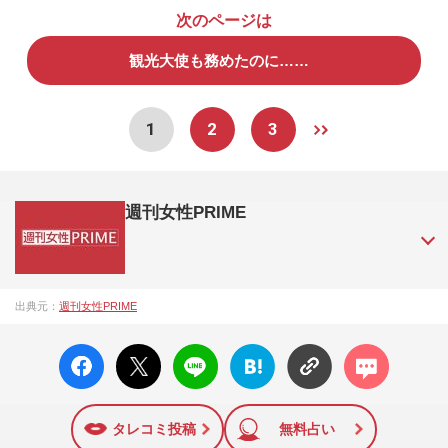
次のページは
観光大使も務めたのに……
1
2
3
週刊女性PRIME
『週刊女性PRIME（シュージョプライム）』は、2015年（平
出典元：
週刊女性PRIME
成27年）1月に開設された主婦と生活社が運営する日本のニュ
ースサイトです。『週刊女性PRIME』編集者が担当する連載
facebo
X ポス
LINE
はてな
コメン
陣の執筆記事を配信するほか、女性週刊誌『週刊女性』の誌
ok い
ト
ブック
ト
面に掲載された記事から、インターネット利用者層にとって
いね
マーク
特に関心の高い題材の記事を、WEB向けにリライトして配信
に追加
しています！
タレコミ投稿
無料占い