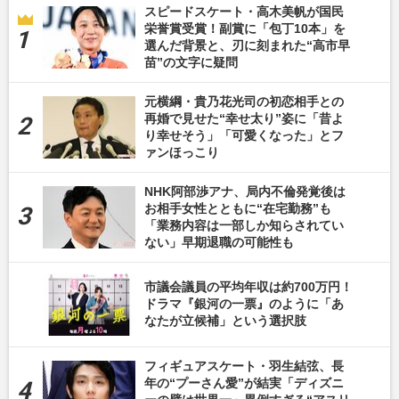
スピードスケート・高木美帆が国民
栄誉賞受賞！副賞に「包丁10本」を
選んだ背景と、刃に刻まれた“高市早
苗”の文字に疑問
元横綱・貴乃花光司の初恋相手との
再婚で見せた“幸せ太り”姿に「昔よ
り幸せそう」「可愛くなった」とフ
ァンほっこり
NHK阿部渉アナ、局内不倫発覚後は
お相手女性とともに“在宅勤務”も
「業務内容は一部しか知らされてい
ない」早期退職の可能性も
市議会議員の平均年収は約700万円！
ドラマ『銀河の一票』のように「あ
なたが立候補」という選択肢
フィギュアスケート・羽生結弦、長
年の“プーさん愛”が結実「ディズニ