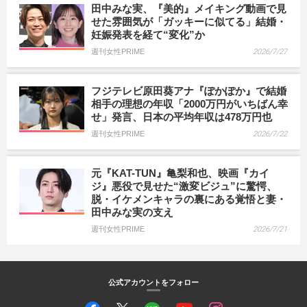
田中みな実、『美的』メイキング動画で見
せた雰囲気が「ガッキーに似てる」結婚・
妊娠発表を経て“変化”か
週刊女性PRIME
2026/7/27
フジテレビ原田葵アナ『ぽかぽか』で結婚
相手の理想の年収「2000万円がいちばん幸
せ」発言、日本の平均年収は478万円也
週刊女性PRIME
2026/7/22
元『KAT-TUN』亀梨和也、映画『カイ
ジ』悪役で見せた“激変ビジュ”に驚愕、
脱・イケメンキャラの裏にある覚悟と妻・
田中みな実の支え
週刊女性PRIME
2026/7/21
公式アカウントをフォロー