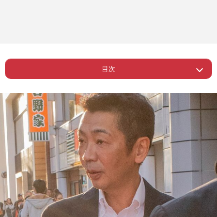
目次
ー 「本当は反省してないだろ」即謝罪
Page 1
もさらに炎上
ー かつて韓国の観光大使を務めた人物
とは思えない至らなさ
Page 2
ー 隠し子報道から数えれば番組での謝
罪も二度目