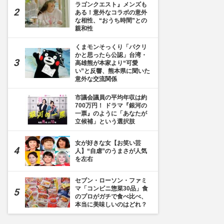
ラゴンクエスト』メンズも
ある！意外なコラボの意外
な相性、“おうち時間”との
親和性
くまモンそっくり「パクリ
かと思ったら公認」台湾・
高雄熊が本家より“可愛
い”と反響、熊本県に聞いた
意外な交流関係
市議会議員の平均年収は約
700万円！ ドラマ『銀河の
一票』のように「あなたが
立候補」という選択肢
女が好きな女【お笑い芸
人】“自虐”のうまさが人気
を左右
セブン・ローソン・ファミ
マ「コンビニ惣菜30品」食
のプロがガチで食べ比べ、
本当に美味しいのはどれ？