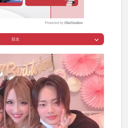
Powered by 
GliaStudios
目次
M
u
ト”は黒髪の成績優秀な中学生に成長
t
e
に湧いてはこない」ことをしっかり教える
を大切にしてほしい」