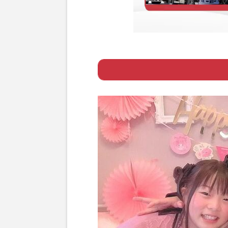
Page 1
ー “4歳児ホス
Page 2
ー 「お金は勝手
Page 3
ー 「自分らしさ