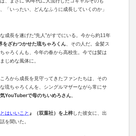
、まさに’90年代に大流行したコギャルそのも
、「いったい、どんなふうに成長していくのか」
成長を遂げた“先人”がすでにいる。今から約11年
界をざわつかせた琉ちゃろくん
、その人だ。金髪ス
ちゃろくんも、今年の春から高校生。今では髪は
まじめな風体に。
ころから成長を見守ってきたファンたちは、その
な琉ちゃろくんを、シングルマザーながら常にサ
YouTuberで母のちいめろさん
。
とはいいこと
』（双葉社）を上梓
した彼女に、出
話を聞いた。