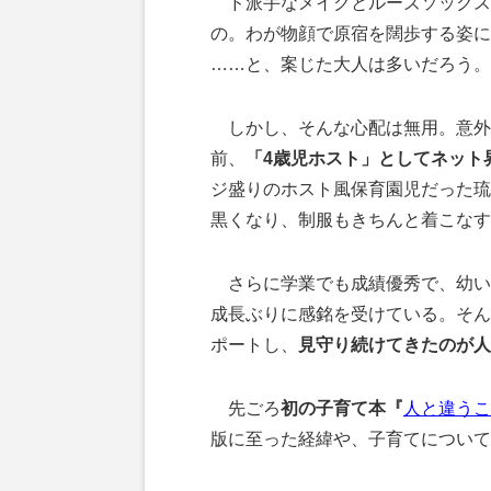
ド派手なメイクとルーズソックスは
の。わが物顔で原宿を闊歩する姿に
……と、案じた大人は多いだろう。
しかし、そんな心配は無用。意外な
前、
「4歳児ホスト」としてネット
ジ盛りのホスト風保育園児だった琉
黒くなり、制服もきちんと着こなす
さらに学業でも成績優秀で、幼い
成長ぶりに感銘を受けている。そん
ポートし、
見守り続けてきたのが人気
先ごろ
初の子育て本『
人と違うこ
版に至った経緯や、子育てについて