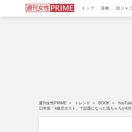
トップ
芸能
旧ジャ
週刊女性PRIME
トレンド
BOOK
YouTub
11年前「4歳児ホスト」で話題になった琉ちゃろが4月