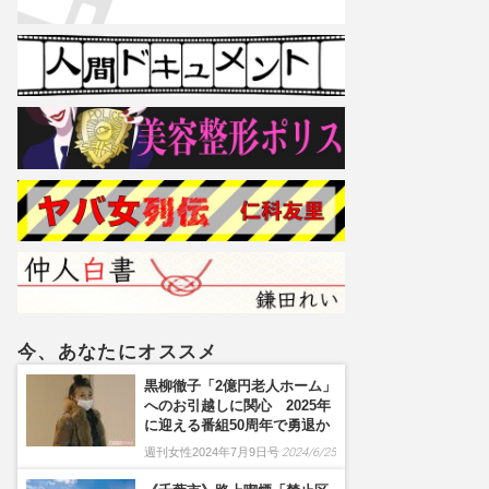
今、あなたにオススメ
黒柳徹子「2億円老人ホーム」
へのお引越しに関心 2025年
に迎える番組50周年で勇退か
週刊女性2024年7月9日号
2024/6/25