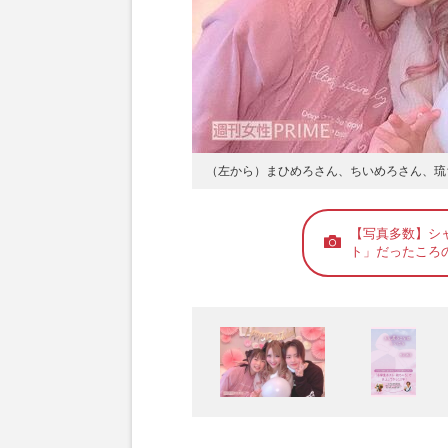
（左から）まひめろさん、ちいめろさん、琉
【写真多数】シ
ト」だったころ