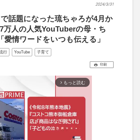
2024/3/31
」で話題になった琉ちゃろが4月か
万人の人気YouTuberの母・ち
「愛情ワードをいつも伝える」
流行
YouTube
子育て
印刷
もっと読む
arrow_forward_ios