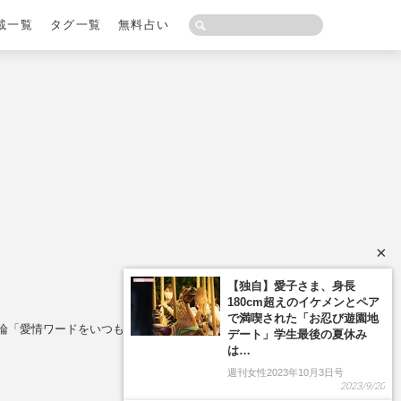
載一覧
タグ一覧
無料占い
×
て論「愛情ワードをいつも伝える」