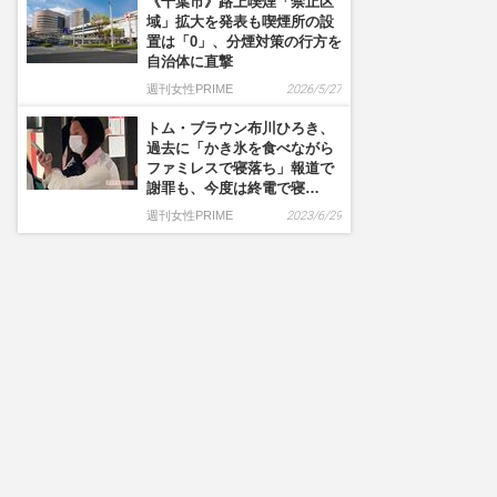
《千葉市》路上喫煙「禁止区
域」拡大を発表も喫煙所の設
置は「0」、分煙対策の行方を
自治体に直撃
週刊女性PRIME
2026/5/27
トム・ブラウン布川ひろき、
過去に「かき氷を食べながら
ファミレスで寝落ち」報道で
謝罪も、今度は終電で寝…
週刊女性PRIME
2023/6/29