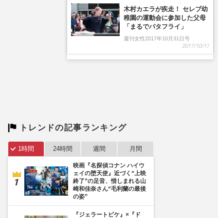
トレンドの記事ランキング
1時間
24時間
週間
月間
映画『名探偵コナン ハイウ
ェイの堕天使』近づく“上映
終了”の足音、惜しまれる山
崎和佳奈さん“毛利蘭の最後
の姿”
『ジェラートピケ』×『ド