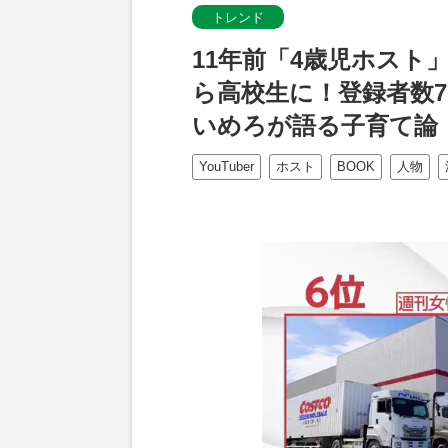
トレンド
11年前「4歳児ホスト
ら高校生に！登録者数77
いめろが語る子育て論
YouTuber
ホスト
BOOK
人物