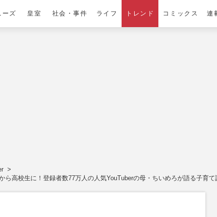
ニーズ
皇室
社会・事件
ライフ
トレンド
コミックス
連
er
から高校生に！登録者数77万人の人気YouTuberの母・ちいめろが語る子育