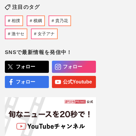
注目のタグ
相撲
横綱
貴乃花
激ヤセ
女子アナ
SNSで最新情報を発信中！
フォロー
フォロー
フォロー
公式Youtube