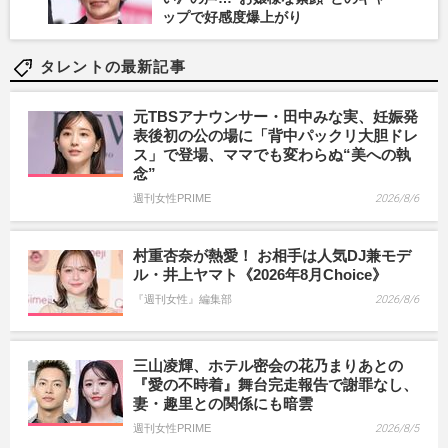
ップで好感度爆上がり
タレントの最新記事
元TBSアナウンサー・田中みな実、妊娠発
表後初の公の場に「背中パックリ大胆ドレ
ス」で登場、ママでも変わらぬ“美への執
念”
週刊女性PRIME
2026/8/6
村重杏奈が熱愛！ お相手は人気DJ兼モデ
ル・井上ヤマト《2026年8月Choice》
『週刊女性』編集部
2026/8/6
三山凌輝、ホテル密会の花乃まりあとの
『愛の不時着』舞台完走報告で謝罪なし、
妻・趣里との関係にも暗雲
週刊女性PRIME
2026/8/5