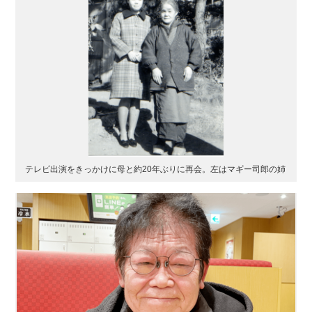
テレビ出演をきっかけに母と約20年ぶりに再会。左はマギー司郎の姉