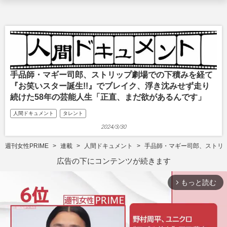
手品師・マギー司郎、ストリップ劇場での下積みを経て
『お笑いスター誕生!!』でブレイク、浮き沈みせず走り
続けた58年の芸能人生「正直、まだ欲があるんです」
人間ドキュメント
タレント
2024/3/30
週刊女性PRIME
連載
人間ドキュメント
手品師・マギー司郎、ストリッ
広告の下にコンテンツが続きます
もっと読む
arrow_forward_ios