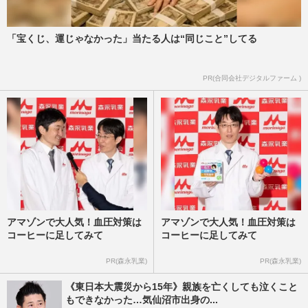
さん、〈モラハラ離婚・質屋通い〉経験の
主婦が「年商5億円」のカ…
週刊女性2026年7月28日・8月4日号
2026/7/21
「宝くじ、運じゃなかった」当たる人は“同じこと”してる
『サンシャイン水族館』『竹島水族館』窮
PR(合同会社デジタルファーム )
地の水族館を救うプロデューサーが明かす
「年間12万人→48万人」V…
週刊女性2026年7月21日号
2026/7/11
アマゾンで大人気！血圧対策は
アマゾンで大人気！血圧対策は
コーヒーに足してみて
コーヒーに足してみて
PR(森永乳業)
PR(森永乳業)
《東日本大震災から15年》親族を亡くしても泣くこと
もできなかった…気仙沼市出身の...