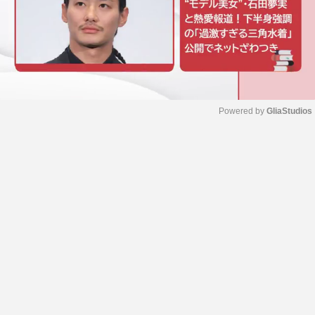
Powered by 
GliaStudios
M
u
t
e