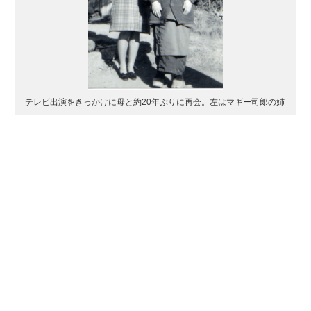
テレビ出演をきっかけに母と約20年ぶりに再会。左はマギー司郎の姉