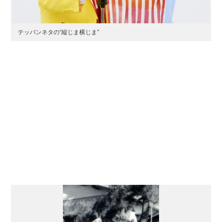
テッパンネタの“縦じま横じま”