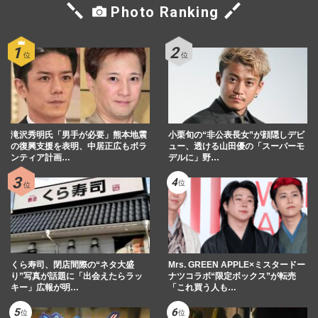
Photo Ranking
滝沢秀明氏「男手が必要」熊本地震
小栗旬の“非公表長女”が顔隠しデビ
の復興支援を表明、中居正広もボラ
ュー、透ける山田優の「スーパーモ
ンティア計画…
デルに」野…
くら寿司、閉店間際の“ネタ大盛
Mrs. GREEN APPLE×ミスタードー
り”写真が話題に「出会えたらラッ
ナツコラボ“限定ボックス”が転売
キー」広報が明…
「これ買う人も…