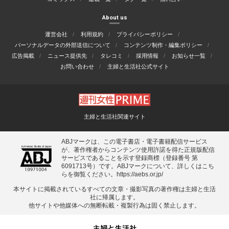
About us
運営会社
利用規約
プライバシーポリシー
パーソナルデータの外部送信について
コンテンツ制作・編集ポリシー
広告掲載
ニュース提供先
タレコミ
採用情報
お知らせ一覧
お問い合わせ
主婦と生活社公式サイト
主婦と生活社関連サイト
ABJマークは、この電子書店・電子書籍配信サービス
が、著作権者からコンテンツ使用許諾を得た正規版配信
サービスであることを示す登録商標（登録番号 第
6091713号）です。ABJマークについて、詳しくはこち
らを御覧ください。
https://aebs.or.jp/
本サイトに掲載されているすべての⽂章・撮影写真の著作権は主婦と⽣活
社に帰属します。
他サイトや他媒体への無断転載・複製⾏為は固く禁⽌します。