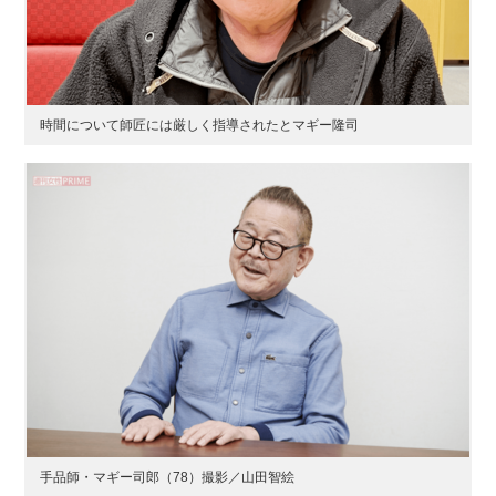
時間について師匠には厳しく指導されたとマギー隆司
⼿品師・マギー司郎（78）撮影／山田智絵