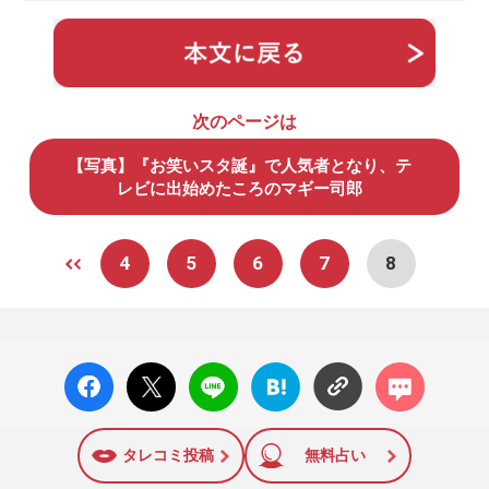
次のページは
【写真】『お笑いスタ誕』で人気者となり、テ
レビに出始めたころのマギー司郎
4
5
6
7
8
facebo
X ポス
LINE
はてな
コメン
ok い
ト
ブック
ト
いね
マーク
に追加
タレコミ投稿
無料占い