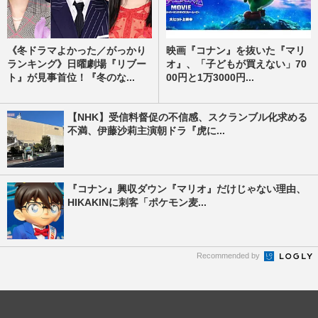
《冬ドラマよかった／がっかり
映画『コナン』を抜いた『マリ
ランキング》日曜劇場『リブー
オ』、「子どもが買えない」70
ト』が見事首位！『冬のな...
00円と1万3000円...
【NHK】受信料督促の不信感、スクランブル化求める
不満、伊藤沙莉主演朝ドラ『虎に...
『コナン』興収ダウン『マリオ』だけじゃない理由、
HIKAKINに刺客「ポケモン麦...
Recommended by