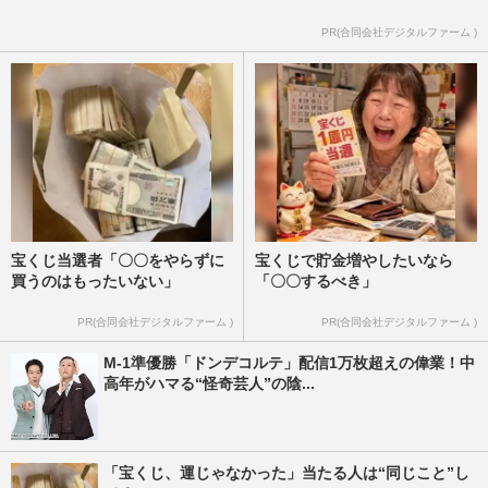
PR(合同会社デジタルファーム )
宝くじ当選者「〇〇をやらずに
宝くじで貯金増やしたいなら
買うのはもったいない」
「〇〇するべき」
PR(合同会社デジタルファーム )
PR(合同会社デジタルファーム )
M-1準優勝「ドンデコルテ」配信1万枚超えの偉業！中
高年がハマる“怪奇芸人”の陰...
「宝くじ、運じゃなかった」当たる人は“同じこと”し