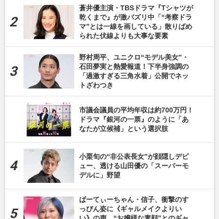
蒼井優主演・TBSドラマ『Tシャツが
乾くまで』が激バズリ中「“考察ドラ
マ”とは一線を画している」散りばめ
られた伏線よりも大事な要素
野村周平、ユニクロ“モデル美女”・
石田夢実と熱愛報道！下半身強調の
「過激すぎる三角水着」公開でネッ
トざわつき
市議会議員の平均年収は約700万円！
ドラマ『銀河の一票』のように「あ
なたが立候補」という選択肢
小栗旬の“非公表長女”が顔隠しデビ
ュー、透ける山田優の「スーパーモ
デルに」野望
ぱーてぃーちゃん・信子、衝撃のす
っぴん姿に《ギャルメイクよりい
い》の声…“お嬢様な素顔”とのギャ