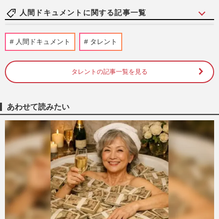
人間ドキュメントに関する記事一覧
《9歳から実父による性虐待》弟は29歳で
人間ドキュメント
タレント
自死、母は笑って見るだけ…叔母で女優・
藤田三保も協力で訴える“…
週刊女性2026年8月11日号
2026/8/1
タレントの記事一覧を見る
【訃報】社長からホームレス、そして62歳
で作家デビューの赤松利市、67年の衝撃人
あわせて読みたい
生「私は“下級国民”。死…
週刊女性2023年11月7日号
2026/7/24
【訃報】作家・赤松利市さん70歳で逝去、
ホームレスを経て62歳でデビュー「私
は“下級国民”。死ぬまで差別…
週刊女性PRIME
2026/7/24
お片づけ習慣化コンサルタント・西崎彩智