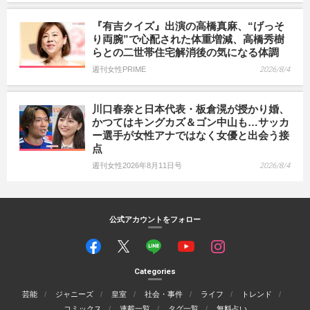
『有吉クイズ』出演の高橋真麻、“げっそ
り両腕”で心配された体重増減、高橋秀樹
らとの二世帯住宅解消後の気になる体調
週刊女性PRIME
2026/8/4
川口春奈と日本代表・板倉滉が授かり婚、
かつてはキングカズ＆ゴン中山も…サッカ
ー選手が女性アナではなく女優と出会う接
点
週刊女性2026年8月11日号
2026/8/4
公式アカウントをフォロー
Categories
芸能
ジャニーズ
皇室
社会・事件
ライフ
トレンド
コミックス
連載一覧
タグ一覧
無料占い