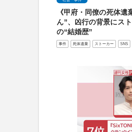
《甲府・同僚の死体遺
ん”、凶行の背景にスト
の“結婚歴”
事件
死体遺棄
ストーカー
SNS