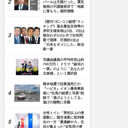
パールは天国だった」震災
無視の不謹慎発言で「地獄
に落ちろ」国民憤慨
《歴代“ポンコツ総理”ラン
キング》過去最低支持率の
岸田文雄首相は3位、2位は
就任わずか2か月で女性問
題で退陣、圧倒的1位は
「日本をダメにした」政治
家一家
市議会議員の平均年収は約
700万円！ ドラマ『銀河の
一票』のように「あなたが
立候補」という選択肢
熊本地震で従業員死亡の
『ハビタ』イオン爆発事故
後に“社長の経歴と写真”削
除で「逃げようとしてる」
逃げの態勢に非難
女性トイレ「男性以上の便
器数に」国交省案に批判噴
出の一方「最適解やろ」注
目が集まった“女性用小便