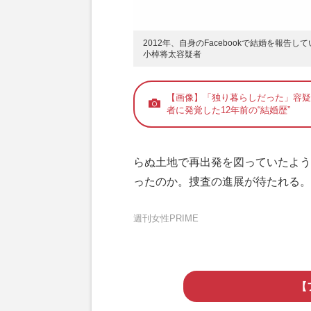
2012年、自身のFacebookで結婚を報告し
小棹将太容疑者
【画像】「独り暮らしだった」容疑
者に発覚した12年前の“結婚歴”
らぬ土地で再出発を図っていたよう
ったのか。捜査の進展が待たれる。
週刊女性PRIME
【