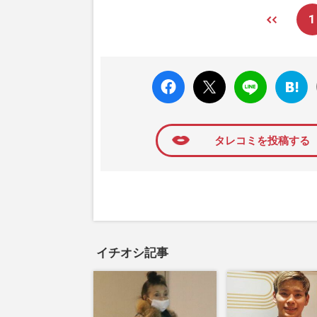
1
faceboo
X ポス
LINE
はてな
k いい
ト
ブック
ね
マーク
に追加
タレコミを投稿する
イチオシ記事