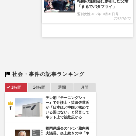
稚園の運動会に参加した父母
「まるでバタフライ」
週刊女性2017年10月31日号
2017/10/17
社会・事件の記事ランキング
1時間
24時間
週間
月間
テレ朝『モーニングショ
ー』で弁護士・猿田佐世氏
が「日本ほど中国と揉めて
いる国はない」と発言して
ネット上で波紋広がる
福岡県議会の“ドン”蔵内勇
夫議長、炎上続きの中「ネ