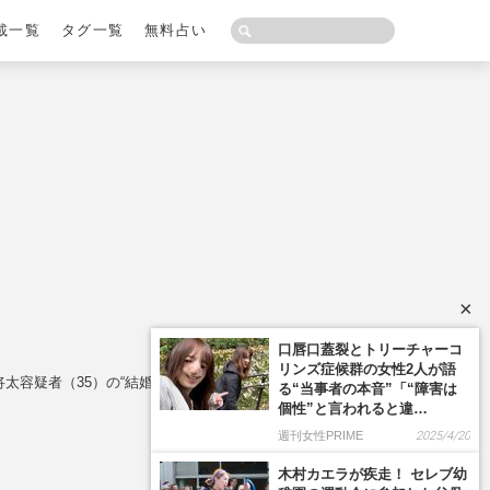
載一覧
タグ一覧
無料占い
×
口唇口蓋裂とトリーチャーコ
リンズ症候群の女性2人が語
容疑者（35）の“結婚歴”
る“当事者の本音”「“障害は
個性”と言われると違…
週刊女性PRIME
2025/4/20
木村カエラが疾走！ セレブ幼