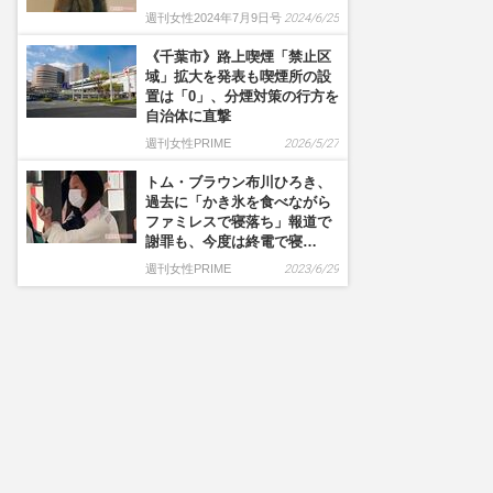
週刊女性2024年7月9日号
2024/6/25
《千葉市》路上喫煙「禁止区
域」拡大を発表も喫煙所の設
置は「0」、分煙対策の行方を
自治体に直撃
週刊女性PRIME
2026/5/27
トム・ブラウン布川ひろき、
過去に「かき氷を食べながら
ファミレスで寝落ち」報道で
謝罪も、今度は終電で寝…
週刊女性PRIME
2023/6/29