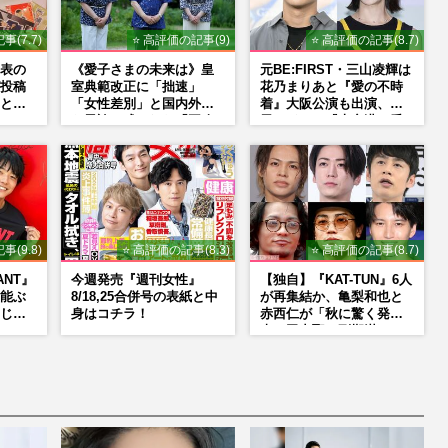
事(7.7)
⭐ 高評価の記事(9)
⭐ 高評価の記事(8.7)
表の
《愛子さまの未来は》皇
元BE:FIRST・三山凌輝は
投稿
室典範改正に「拙速」
花乃まりあと『愛の不時
と
「女性差別」と国内外か
着』大阪公演も出演、趣
ト”に
ら異論…残された「再改
里はドラマ『大空港』番
」
正」の道
宣行脚に「メンタル強す
ト上
ぎ」の実情
事(9.8)
⭐ 高評価の記事(8.3)
⭐ 高評価の記事(8.7)
ANT』
今週発売『週刊女性』
【独自】『KAT-TUN』6人
能ぶ
8/18,25合併号の表紙と中
が再集結か、亀梨和也と
じ
身はコチラ！
赤西仁が「秋に驚く発
役は、
表」田中聖の刑期満了と
重なる“匂わせ”ではない
和寿のバ
理由
海音