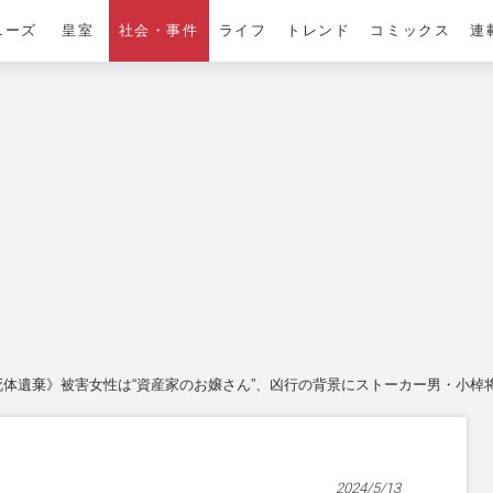
ニーズ
皇室
社会・事件
ライフ
トレンド
コミックス
連
体遺棄》被害女性は“資産家のお嬢さん”、凶行の背景にストーカー男・小棹将太
2024/5/13