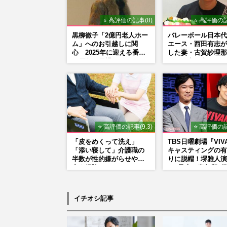
⭐ 高評価の記事(8)
⭐ 高評価の記
黒柳徹子「2億円老人ホー
バレーボール日本代
ム」へのお引越しに関
エース・西田有志が
心 2025年に迎える番組
した妻・古賀紗理那
50周年で勇退か
の“ラブラブショッ
「絶対に今じゃない
「空気読んで」ネッ
で批判殺到の理由
⭐ 高評価の記事(9.3)
⭐ 高評価の記
「皮をめくって洗え」
TBS日曜劇場『VIV
「添い寝して」介護職の
キャスティングの有
半数が性的嫌がらせや暴
りに脱帽！堺雅人演
力を経験
る“乃木の青年期”
そっくり説根強い
Mr.Children桜井
ンドマン長男・櫻井
イチオシ記事
だった