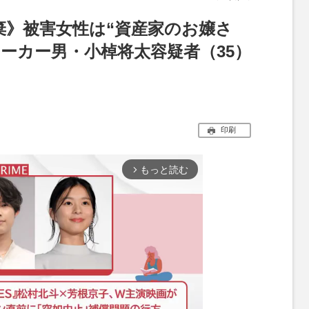
棄》被害女性は“資産家のお嬢さ
ーカー男・小棹将太容疑者（35）
印刷
もっと読む
arrow_forward_ios