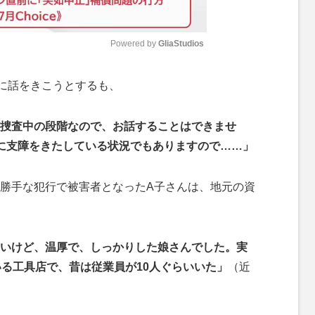
Powered by 
GliaStudios
M
に話をきこうとするも、
u
t
捜査中の段階なので、お話することはできませ
e
に支障をきたしている状況でもありますので……」
勝手な犯行で被害者となったA子さんは、地元の資
いけど、温厚で、しっかりした娘さんでした。実
いる工具店で、昔は従業員が10人ぐらいいた」
（近