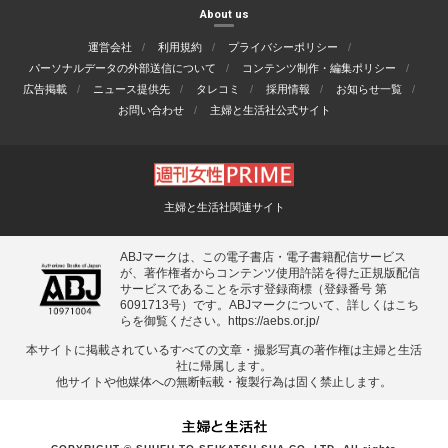
About us
運営会社
利用規約
プライバシーポリシー
パーソナルデータの外部送信について
コンテンツ制作・編集ポリシー
広告掲載
ニュース提供先
タレコミ
採用情報
お知らせ一覧
お問い合わせ
主婦と生活社公式サイト
主婦と生活社関連サイト
ABJマークは、この電子書店・電子書籍配信サービス
が、著作権者からコンテンツ使用許諾を得た正規版配信
サービスであることを示す登録商標（登録番号 第
6091713号）です。ABJマークについて、詳しくはこち
らを御覧ください。
https://aebs.or.jp/
本サイトに掲載されているすべての⽂章・撮影写真の著作権は主婦と⽣活
社に帰属します。
他サイトや他媒体への無断転載・複製⾏為は固く禁⽌します。