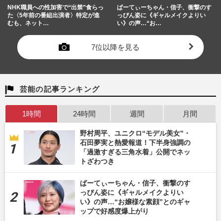
NHK職員への性加害で“出禁”食らっ
ぱーてぃーちゃん・信子、衝撃のす
た〈5年前の番組出演者〉特定が進
っぴん姿に《ギャルメイクよりい
むも、ネット…
い》の声…“お…
7位以降を見る
芸能の記事ランキング
1時間
24時間
週間
月間
野村周平、ユニクロ“モデル美女”・
石田夢実と熱愛報道！下半身強調の
「過激すぎる三角水着」公開でネッ
トざわつき
ぱーてぃーちゃん・信子、衝撃のす
っぴん姿に《ギャルメイクよりい
い》の声…“お嬢様な素顔”とのギャ
ップで好感度爆上がり