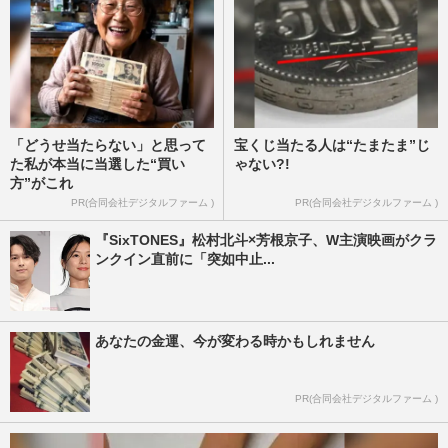
「どうせ当たらない」と思って
宝くじ当たる人は“たまたま”じ
た私が本当に当選した“買い
ゃない?!
方”がこれ
PR(合同会社デジタルファーム )
PR(合同会社デジタルファーム )
『SixTONES』松村北斗×芳根京子、W主演映画がクラ
ンクイン直前に「突如中止...
あなたの金運、今が変わる時かもしれません
PR(合同会社デジタルファーム )