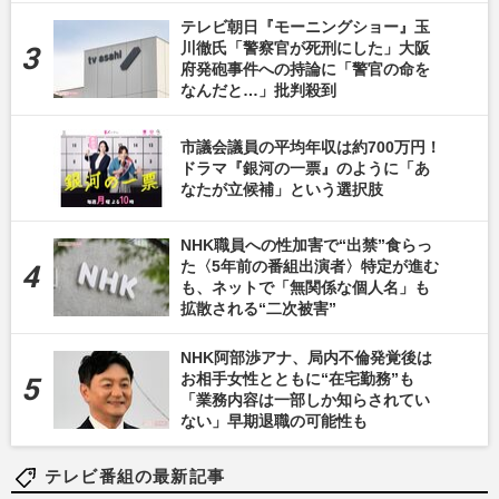
テレビ朝日『モーニングショー』玉
川徹氏「警察官が死刑にした」大阪
府発砲事件への持論に「警官の命を
なんだと…」批判殺到
市議会議員の平均年収は約700万円！
ドラマ『銀河の一票』のように「あ
なたが立候補」という選択肢
NHK職員への性加害で“出禁”食らっ
た〈5年前の番組出演者〉特定が進む
も、ネットで「無関係な個人名」も
拡散される“二次被害”
NHK阿部渉アナ、局内不倫発覚後は
お相手女性とともに“在宅勤務”も
「業務内容は一部しか知らされてい
ない」早期退職の可能性も
テレビ番組の最新記事