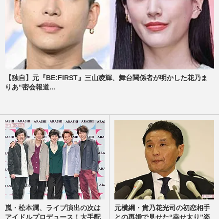
【独自】元『BE:FIRST』三山凌輝、舞台関係者が明かした花乃ま
りあ“密会報道...
嵐・松本潤、ライブ演出の次は
元横綱・貴乃花光司の初恋相手
アイドルプロデュース！大手配
との再婚で見せた“幸せ太り”姿