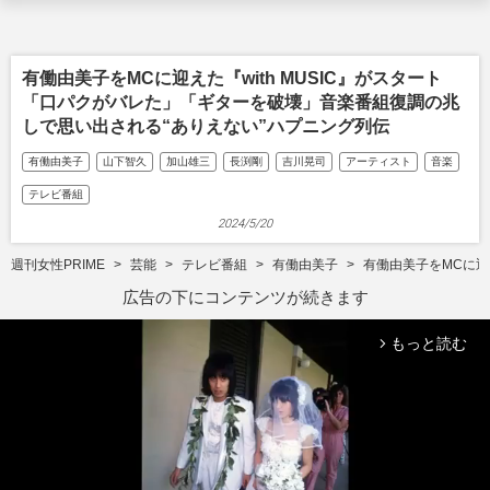
有働由美子をMCに迎えた『with MUSIC』がスタート
「口パクがバレた」「ギターを破壊」音楽番組復調の兆
しで思い出される“ありえない”ハプニング列伝
有働由美子
山下智久
加山雄三
長渕剛
吉川晃司
アーティスト
音楽
テレビ番組
2024/5/20
週刊女性PRIME
芸能
テレビ番組
有働由美子
有働由美子をMCに迎
広告の下にコンテンツが続きます
もっと読む
arrow_forward_ios