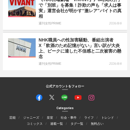
で「別班」を募集！詐欺の声も「求人は事
実」運営会社が明かす“激レア”バイトの真
相
週刊女性PRIME
2026/8/6
NHK職員への性加害騒動、番組出演者
X「飲酒のため記憶がない」言い訳が大炎
上、ピークに達した不信感と二次被害の懸
念
週刊女性PRIME
2026/8/6
公式アカウントをフォロー
Categories
芸能
ジャニーズ
皇室
社会・事件
ライフ
トレンド
コミックス
連載一覧
タグ一覧
無料占い