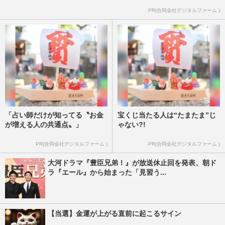
紀を夫に持つ神田愛花
PR(合同会社デジタルファーム )
週刊女性2026年4月7日・14日号
2026/4/6
「占い師だけが知ってる〝お金
宝くじ当たる人は“たまたま”じ
が増える人の共通点〟」
ゃない?!
PR(合同会社デジタルファーム )
PR(合同会社デジタルファーム )
大河ドラマ『豊臣兄弟！』が放送休止回を発表、朝ド
ラ『エール』から始まった「見習う...
【当選】金運が上がる直前に起こるサイン