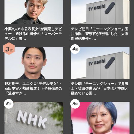
小栗旬の“非公表長女”が顔隠しデビ
テレビ朝日『モーニングショー』玉
ュー、透ける山田優の「スーパーモ
川徹氏「警察官が死刑にした」大阪
デルに」野…
府発砲事件へ…
野村周平、ユニクロ“モデル美女”・
テレ朝『モーニングショー』で弁護
石田夢実と熱愛報道！下半身強調の
士・猿田佐世氏が「日本ほど中国と
「過激すぎ…
揉めている国…