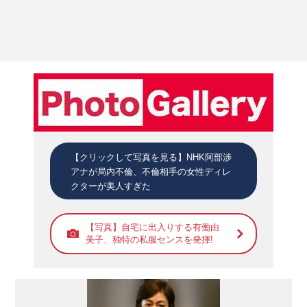
【クリックして写真を見る】NHK阿部渉
アナが局内不倫、不倫相手の女性ディレ
クターが美人すぎた
【写真】自宅に出入りする有働由
美子、独特の私服センスを発揮!