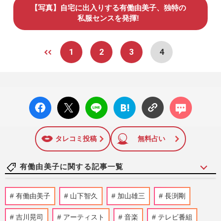
【写真】自宅に出入りする有働由美子、独特の
私服センスを発揮!
1
2
3
4
facebo
X ポス
LINE
はてな
コメン
ok い
ト
ブック
ト
いね
マーク
に追加
タレコミ投稿
無料占い
有働由美子に関する記事一覧
《俳優業に「ガッカリした」女子アナラン
有働由美子
山下智久
加山雄三
長渕剛
キング》田中みな実、森香澄らを抑え
た“ワースト1位”は「何をや…
吉川晃司
アーティスト
音楽
テレビ番組