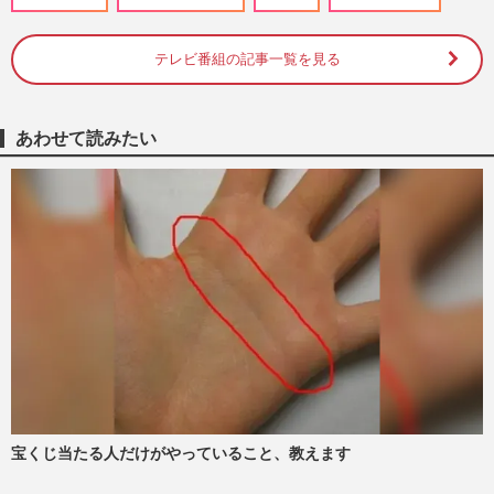
週刊女性2026年7月21日号
2026/7/13
テレビ番組の記事一覧を見る
《俳優業が「ハマった」女子アナランキン
グ》元フジテレビ・八木亜希子、高島彩ら
を抑えた圧倒的1位は「病…
週刊女性2026年7月21日号
2026/7/13
あわせて読みたい
《報道番組「続けてほしい！」司会者ラン
キングTOP10》明るく元気・水卜麻美アナ
を抑えたトップ2は、羽鳥慎…
週刊女性2026年6月2日号
2026/5/21
《好きな／苦手な元NHKアナランキン
グ》武田真一を抑えて有働由美子が圧倒的
1位、膳場貴子、青井実を抑えた…
週刊女性PRIME
2026/5/14
宝くじ当たる人だけがやっていること、教えます
《苦手な元NHKアナランキング》膳場貴
子、青井実を抑えたワースト1位は日村勇