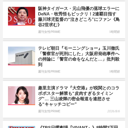
阪神タイガース・元山飛優の落球エラーに
DeNA・牧秀悟もビックリ！2連覇目指す
藤川球児監督の“泣きどころ”にファン《鳥
谷2世求む》
週刊女性PRIME
1時間前
テレビ朝日『モーニングショー』玉川徹氏
「警察官が死刑にした」大阪府発砲事件へ
の持論に「警官の命をなんだと…」批判殺
到
週刊女性PRIME
1時間前
趣里主演ドラマ『大空港』が税関とのコラ
ボポスター解禁も“皮肉すぎるタイミン
グ”… 三山凌輝の密会報道を連想させ
る“キャッチコピー”
週刊女性PRIME
2026/8/6
《TBS日曜劇場『VIVANT』》8時間3万円