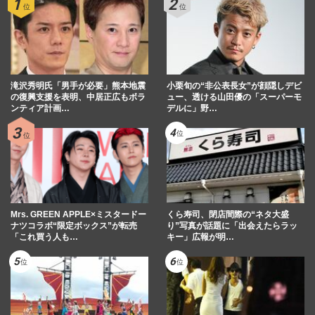
滝沢秀明氏「男手が必要」熊本地震
小栗旬の“非公表長女”が顔隠しデビ
の復興支援を表明、中居正広もボラ
ュー、透ける山田優の「スーパーモ
ンティア計画…
デルに」野…
Mrs. GREEN APPLE×ミスタードー
くら寿司、閉店間際の“ネタ大盛
ナツコラボ“限定ボックス”が転売
り”写真が話題に「出会えたらラッ
「これ買う人も…
キー」広報が明…