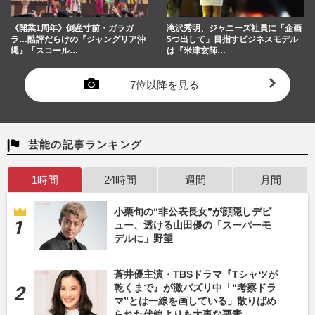
《開業1周年》倒産寸前・ガラガ
滝沢秀明、ジャニーズ社員に「企画
ラ…酷評だらけの『ジャングリア沖
5つ出して」目指すビジネスモデル
縄』「スコール…
は『米津玄師…
7位以降を見る
芸能の記事ランキング
1時間
24時間
週間
月間
小栗旬の“非公表長女”が顔隠しデビ
ュー、透ける山田優の「スーパーモ
デルに」野望
蒼井優主演・TBSドラマ『Tシャツが
乾くまで』が激バズリ中「“考察ドラ
マ”とは一線を画している」散りばめ
られた伏線よりも大事な要素