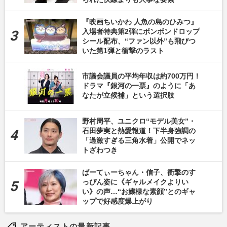
『映画ちいかわ 人魚の島のひみつ』
入場者特典第2弾にボンボンドロップ
シール配布、“ファン以外”も飛びつ
いた第1弾と衝撃のラスト
市議会議員の平均年収は約700万円！
ドラマ『銀河の一票』のように「あ
なたが立候補」という選択肢
野村周平、ユニクロ“モデル美女”・
石田夢実と熱愛報道！下半身強調の
「過激すぎる三角水着」公開でネッ
トざわつき
ぱーてぃーちゃん・信子、衝撃のす
っぴん姿に《ギャルメイクよりい
い》の声…“お嬢様な素顔”とのギャ
ップで好感度爆上がり
アーティストの最新記事