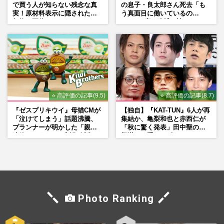
で買う人が知らない残念な真
の息子・良太郎さん死去「も
実！原材料表示に隠された添
う真面目に働いているの
加物の正体
で」、2度の逮捕も諦めなかっ
た芸能界“波乱に満ちた37年”
⭐ 高評価の記事(9.5)
⭐ 高評価の記事(8.7)
『ゼスプリキウイ』母猫CMが
【独自】『KAT-TUN』6人が再
「泣けてしまう」話題沸騰、
集結か、亀梨和也と赤西仁が
プランナーが明かした「親に
「秋に驚く発表」田中聖の刑
連絡したくなる」制作秘話
期満了と重なる“匂わせ”では
ない理由
Photo Ranking