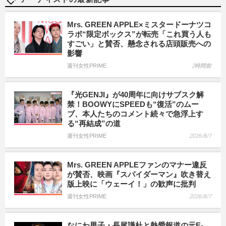
Mrs. GREEN APPLE×ミスタードーナツコ
ラボ“限定ボックス”が転売「これ買う人も
すごい」と賛否、懸念される店頭販売への
影響
週刊女性PRIME
2時間前
『光GENJI』が40周年に向けサブスク解
禁！BOOWYにSPEEDも“復活”のムー
ブ、本人たちのコメント続々で急浮上す
る“再結成”の道
週刊女性PRIME
2026/8/7
Mrs. GREEN APPLEファンのマナー違反
が賛否、映画『スパイダーマン』吹き替え
版上映に「ウェーイ！」の歓声に批判
週刊女性PRIME
2026/8/7
なにわ男子・長尾謙杜と熱愛報道の元E-