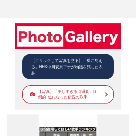
【クリックして写真を見る】「裸に見え
る」NHK中川安奈アナが物議を醸した衣
装
【写真】「美しすぎる引退劇」圧
倒的1位になった伝説の歌手