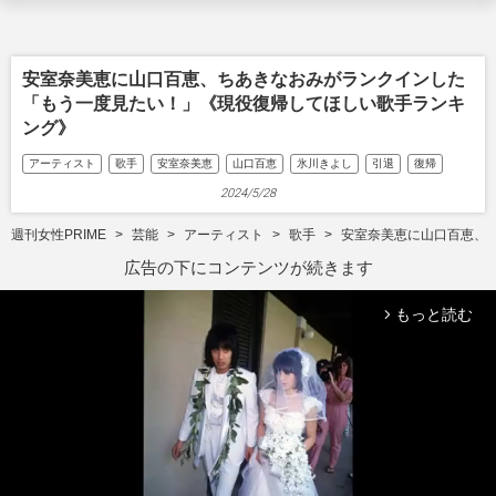
安室奈美恵に山口百恵、ちあきなおみがランクインした
「もう一度見たい！」《現役復帰してほしい歌手ランキ
ング》
アーティスト
歌手
安室奈美恵
山口百恵
氷川きよし
引退
復帰
2024/5/28
週刊女性PRIME
芸能
アーティスト
歌手
安室奈美恵に山口百恵、
広告の下にコンテンツが続きます
もっと読む
arrow_forward_ios