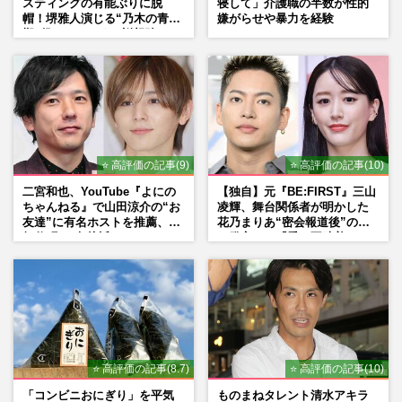
スティングの有能ぶりに脱
寝して」介護職の半数が性的
帽！堺雅人演じる“乃木の青年
嫌がらせや暴力を経験
『週刊女性』編集部
2026/7/24
期”役は、そっくり説根強い
Mr.Children桜井和寿のバンド
マン長男・櫻井海音だった
三山凌輝、元宝塚・花乃まりあとの“裏切
り愛”報道の陰で「とんだ風評被害」人気
アイドルが被ったまさかの…
週刊女性PRIME
2026/7/22
⭐ 高評価の記事(9)
⭐ 高評価の記事(10)
二宮和也、YouTube『よにの
【独自】元『BE:FIRST』三山
ちゃんねる』で山田涼介の“お
凌輝、舞台関係者が明かした
友達”に有名ホストを推薦、歌
花乃まりあ“密会報道後”の呆
舞伎町に“急接近”でファン
れ発言と、『愛の不時着』の
「関わらないで！」
劇場が答えた共演舞台の行方
⭐ 高評価の記事(8.7)
⭐ 高評価の記事(10)
「コンビニおにぎり」を平気
ものまねタレント清水アキラ