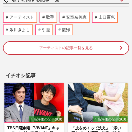
神田沙也加さんの元恋人・前山剛久、俳
アーティスト
歌手
安室奈美恵
山口百恵
優・ホスト断念で楽曲制作、恋愛ソングの
発表に”闇を感じる”物議を…
氷川きよし
引退
復帰
週刊女性PRIME
2026/8/3
アーティストの記事一覧を見る
【昭和芸能スキャンダル】歌手・加藤登紀
子の「ただの左翼」で片付けられない凄絶
半生《東大闘争、獄中結婚…
週刊女性2026年8月11日号
2026/8/2
イチオシ記事
ジュディ・オング、『魅せられて』ヒット
の裏で「ハリウッドかレコ大か」の葛藤…
子どもがシーツでマネした…
週刊女性2026年7月28日・8月4日号
2026/7/25
⭐ 高評価の記事(9.8)
⭐ 高評価の記事(9.3)
timelesz菊池風磨の実父・菊池常利の“ア
クスタ”が4時間で完売「予想以上の注文
TBS日曜劇場『VIVANT』キャ
「皮をめくって洗え」「添い
数」を生んだイケおじぶり…