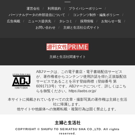
運営会社
利用規約
プライバシーポリシー
パーソナルデータの外部送信について
コンテンツ制作・編集ポリシー
広告掲載
ニュース提供先
タレコミ
採用情報
お知らせ一覧
お問い合わせ
主婦と生活社公式サイト
主婦と生活社関連サイト
ABJマークは、この電子書店・電子書籍配信サービス
が、著作権者からコンテンツ使用許諾を得た正規版配信
サービスであることを示す登録商標（登録番号 第
6091713号）です。ABJマークについて、詳しくはこち
らを御覧ください。
https://aebs.or.jp/
本サイトに掲載されているすべての⽂章・撮影写真の著作権は主婦と⽣活
社に帰属します。
他サイトや他媒体への無断転載・複製⾏為は固く禁⽌します。
COPYRIGHT © SHUFU TO SEIKATSU SHA CO.,LTD. All rights
reserved.