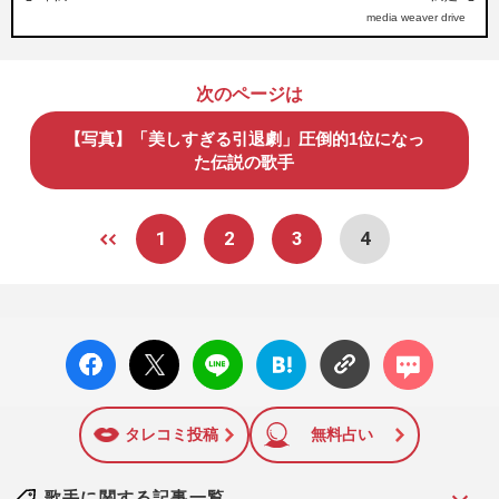
media weaver drive
次のページは
【写真】「美しすぎる引退劇」圧倒的1位になっ
た伝説の歌手
1
2
3
4
facebo
X ポス
LINE
はてな
コメン
ok い
ト
ブック
ト
いね
マーク
に追加
タレコミ投稿
無料占い
歌手に関する記事一覧