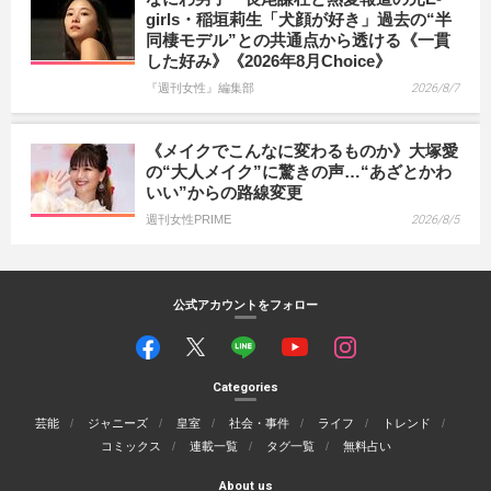
girls・稲垣莉生「犬顔が好き」過去の“半
同棲モデル”との共通点から透ける《一貫
した好み》《2026年8月Choice》
『週刊女性』編集部
2026/8/7
《メイクでこんなに変わるものか》大塚愛
の“大人メイク”に驚きの声…“あざとかわ
いい”からの路線変更
週刊女性PRIME
2026/8/5
公式アカウントをフォロー
Categories
芸能
ジャニーズ
皇室
社会・事件
ライフ
トレンド
コミックス
連載一覧
タグ一覧
無料占い
About us