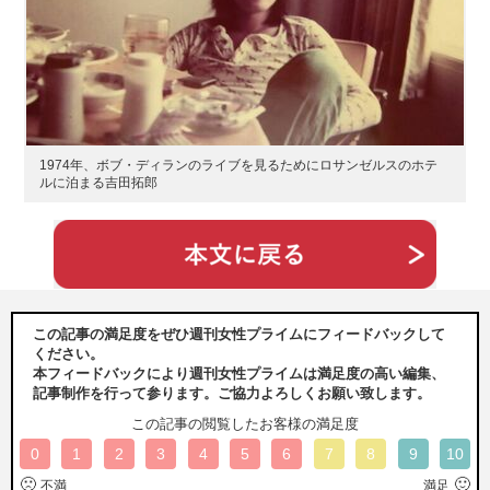
1974年、ボブ・ディランのライブを見るためにロサンゼルスのホテ
ルに泊まる吉田拓郎
この記事の満足度をぜひ週刊女性プライムにフィードバックして
ください。
本フィードバックにより週刊女性プライムは満足度の高い編集、
記事制作を行って参ります。ご協力よろしくお願い致します。
この記事の閲覧したお客様の満足度
0
1
2
3
4
5
6
7
8
9
10
🙁
🙂
不満
満足