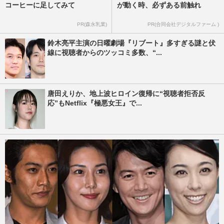
コーヒーに足してみて
が動く時、必ずある前触れ
PR(森永乳業)
PR(合同会社デジタルファーム )
鈴木亮平主演の日曜劇場『リブート』多すぎる謎と伏
線に視聴者からのツッコミ多数、“...
唐田えりか、地上波ヒロイン復帰に“視聴者拒否反
応”もNetflix『極悪女王』で...