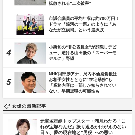
拡散される“二次被害”
市議会議員の平均年収は約700万円！
ドラマ『銀河の一票』のように「あ
なたが立候補」という選択肢
小栗旬の“非公表長女”が顔隠しデビ
ュー、透ける山田優の「スーパーモ
デルに」野望
NHK阿部渉アナ、局内不倫発覚後は
お相手女性とともに“在宅勤務”も
「業務内容は一部しか知らされてい
ない」早期退職の可能性も
女優の最新記事
元宝塚星組トップスター・湖月わたる「こ
れが宝塚なんだ」振り返るかけがえのない
日々、夢の現在地と“男役”への思い