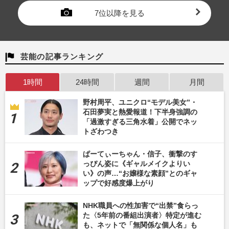
7位以降を見る
芸能の記事ランキング
1時間
24時間
週間
月間
野村周平、ユニクロ“モデル美女”・
石田夢実と熱愛報道！下半身強調の
「過激すぎる三角水着」公開でネッ
トざわつき
ぱーてぃーちゃん・信子、衝撃のす
っぴん姿に《ギャルメイクよりい
い》の声…“お嬢様な素顔”とのギャ
ップで好感度爆上がり
NHK職員への性加害で“出禁”食らっ
た〈5年前の番組出演者〉特定が進む
も、ネットで「無関係な個人名」も