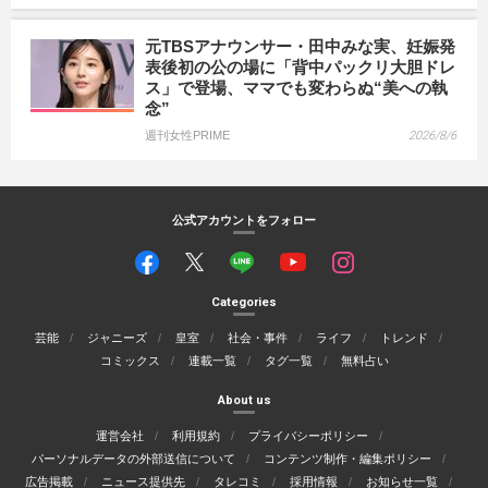
元TBSアナウンサー・田中みな実、妊娠発
表後初の公の場に「背中パックリ大胆ドレ
ス」で登場、ママでも変わらぬ“美への執
念”
週刊女性PRIME
2026/8/6
公式アカウントをフォロー
Categories
芸能
ジャニーズ
皇室
社会・事件
ライフ
トレンド
コミックス
連載一覧
タグ一覧
無料占い
About us
運営会社
利用規約
プライバシーポリシー
パーソナルデータの外部送信について
コンテンツ制作・編集ポリシー
広告掲載
ニュース提供先
タレコミ
採用情報
お知らせ一覧