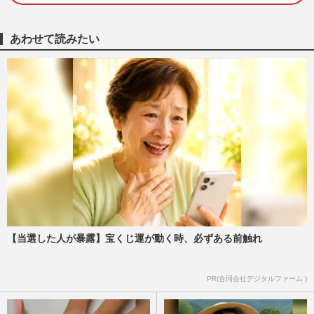
稿”はなぜ批判の声が吹き荒れるのか、原
因はいまだに“アイドル・…
堺屋大地
2024/4/21
あわせて読みたい
福山雅治の賢い“怒りコメント”、ファンの
嫉妬を買わない巧みな「言葉術」
週刊女性2021年8月10日号
2021/7/27
福山雅治と吹石一恵が引っ越しを検討 マ
ンションへの不審者侵入で重度のトラウマ
に
週刊女性2016年8月16日号
2016/8/2
福山雅治、自宅では鼻歌も歌わないほど吹
【当選した人が暴露】宝くじ運が動く時、必ずある前触れ
石一恵に気を遣う
週刊女性2016年5月3日号
2016/4/21
PR(合同会社デジタルファーム )