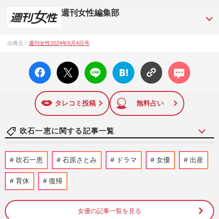
週刊女性編集部
1957年3月6日に日本で最初に創刊された女性週刊誌。芸能ゴ
出典元：
週刊女性2024年6月4日号
シップや事件、皇室の話題、感動ドキュメント、美容・健
康・グルメ・占いに関する情報を発信している。2017年12月
facebo
X ポス
LINE
はてな
コメン
12日号で「眞子さま嫁ぎ先の“義母”が抱える400万円超の“借金
ok い
ト
ブック
ト
トラブル”」報道をスクープ。この一報から約2か月後、宮内庁
いね
マーク
は結婚延期を発表。同記事は2018年の「編集者が選ぶ雑誌ジ
に追加
ャーナリズム賞」大賞を受賞した。毎週火曜日発売。
タレコミ投稿
無料占い
吹石一恵に関する記事一覧
【平成編】《有名人の衝撃だった結婚
吹石一恵
石原さとみ
ドラマ
女優
出産
TOP5》ロス続出の福山雅治＆吹石一恵を
僅差で超えた1位は、おしどり夫…
育休
復帰
週刊女性2026年7月7日・14日号
2026/7/6
女優の記事一覧を見る
キムタクによる“妻・工藤静香の誕生日投