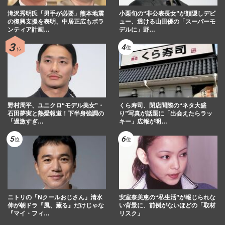
滝沢秀明氏「男手が必要」熊本地震
小栗旬の“非公表長女”が顔隠しデビ
の復興支援を表明、中居正広もボラ
ュー、透ける山田優の「スーパーモ
ンティア計画…
デルに」野…
野村周平、ユニクロ“モデル美女”・
くら寿司、閉店間際の“ネタ大盛
石田夢実と熱愛報道！下半身強調の
り”写真が話題に「出会えたらラッ
「過激すぎ…
キー」広報が明…
ニトリの「Nクールおじさん」清水
安室奈美恵の“私生活”が報じられな
伸が朝ドラ『風、薫る』だけじゃな
い背景に、前例がないほどの「取材
『マイ・フィ…
リスク」