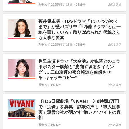
週刊女性2026年8月18日・25日号
2026/8/8
蒼井優主演・TBSドラマ『Tシャツが乾く
まで』が激バズリ中「“考察ドラマ”とは一
線を画している」散りばめられた伏線より
も大事な要素
週刊女性2026年8月18日・25日号
2026/8/7
趣里主演ドラマ『大空港』が税関とのコラ
ボポスター解禁も“皮肉すぎるタイミン
グ”… 三山凌輝の密会報道を連想させ
る“キャッチコピー”
週刊女性PRIME
2026/8/6
《TBS日曜劇場『VIVANT』》8時間3万円
で「別班」を募集！詐欺の声も「求人は事
実」運営会社が明かす“激レア”バイトの真
相
週刊女性PRIME
2026/8/6