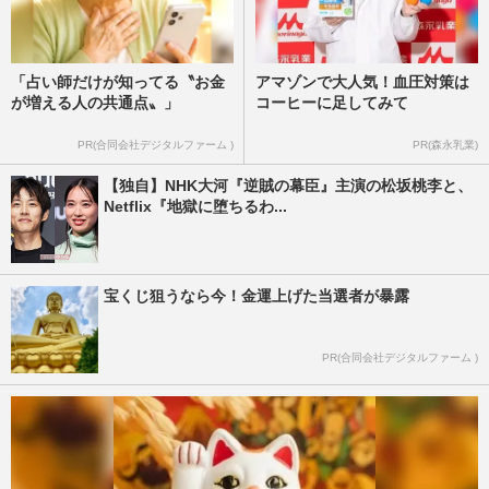
「占い師だけが知ってる〝お金
アマゾンで大人気！血圧対策は
が増える人の共通点〟」
コーヒーに足してみて
PR(合同会社デジタルファーム )
PR(森永乳業)
【独自】NHK大河『逆賊の幕臣』主演の松坂桃李と、
Netflix『地獄に堕ちるわ...
宝くじ狙うなら今！金運上げた当選者が暴露
PR(合同会社デジタルファーム )