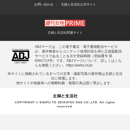
お問い合わせ
主婦と生活社公式サイト
主婦と生活社関連サイト
ABJマークは、この電子書店・電子書籍配信サービス
が、著作権者からコンテンツ使用許諾を得た正規版配信
サービスであることを示す登録商標（登録番号 第
6091713号）です。ABJマークについて、詳しくはこち
らを御覧ください。
https://aebs.or.jp/
本サイトに掲載されているすべての⽂章・撮影写真の著作権は主婦と⽣活
社に帰属します。
他サイトや他媒体への無断転載・複製⾏為は固く禁⽌します。
COPYRIGHT © SHUFU TO SEIKATSU SHA CO.,LTD. All rights
reserved.