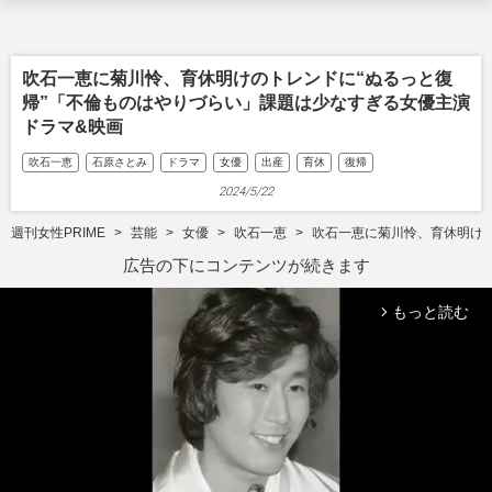
吹石一恵に菊川怜、育休明けのトレンドに“ぬるっと復
帰”「不倫ものはやりづらい」課題は少なすぎる女優主演
ドラマ&映画
吹石一恵
石原さとみ
ドラマ
女優
出産
育休
復帰
2024/5/22
週刊女性PRIME
芸能
女優
吹石一恵
吹石一恵に菊川怜、育休明けの
広告の下にコンテンツが続きます
もっと読む
arrow_forward_ios