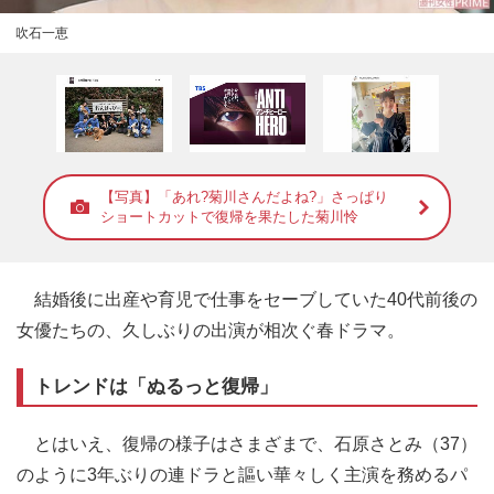
吹石一恵
【写真】「あれ?菊川さんだよね?」さっぱり
ショートカットで復帰を果たした菊川怜
結婚後に出産や育児で仕事をセーブしていた40代前後の
女優たちの、久しぶりの出演が相次ぐ春ドラマ。
トレンドは「ぬるっと復帰」
とはいえ、復帰の様子はさまざまで、石原さとみ（37）
のように3年ぶりの連ドラと謳い華々しく主演を務めるパ