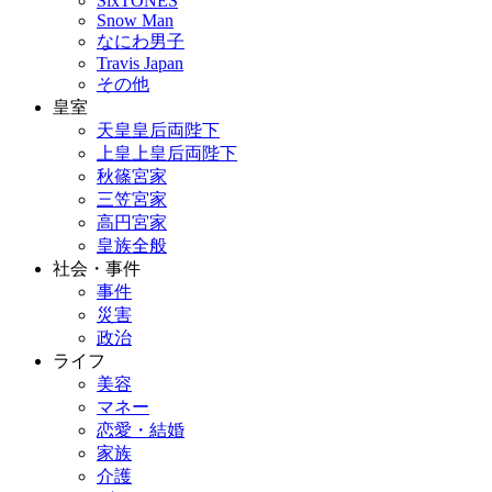
SixTONES
Snow Man
なにわ男子
Travis Japan
その他
皇室
天皇皇后両陛下
上皇上皇后両陛下
秋篠宮家
三笠宮家
高円宮家
皇族全般
社会・事件
事件
災害
政治
ライフ
美容
マネー
恋愛・結婚
家族
介護