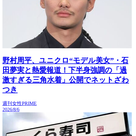
野村周平、ユニクロ“モデル美女”・石
田夢実と熱愛報道！下半身強調の「過
激すぎる三角水着」公開でネットざわ
つき
週刊女性PRIME
2026/8/6