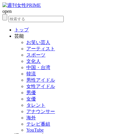
open
トップ
芸能
お笑い芸人
アーティスト
スポーツ
文化人
中国・台湾
韓流
男性アイドル
女性アイドル
男優
女優
タレント
アナウンサー
海外
テレビ番組
YouTube