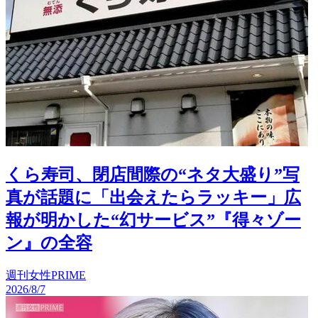
くら寿司、閉店間際の“ネタ大盛り”写
真が話題に「出会えたらラッキー」広
報が明かした“幻サービス”『得々ゾー
ン』の全容
週刊女性PRIME
2026/8/7