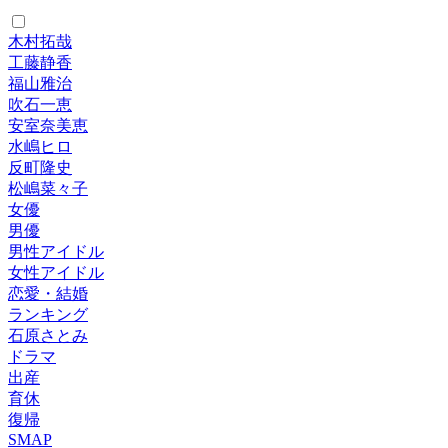
木村拓哉
工藤静香
福山雅治
吹石一恵
安室奈美恵
水嶋ヒロ
反町隆史
松嶋菜々子
女優
男優
男性アイドル
女性アイドル
恋愛・結婚
ランキング
石原さとみ
ドラマ
出産
育休
復帰
SMAP