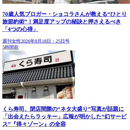
70歳人気ブロガー・ショコラさんが教える“ひとり
旅節約術”！満足度アップの秘訣と押さえるべき
「4つの心得」
週刊女性2026年8月18日・25日号
5時間前
くら寿司、閉店間際の“ネタ大盛り”写真が話題に
「出会えたらラッキー」広報が明かした“幻サービ
ス”『得々ゾーン』の全容