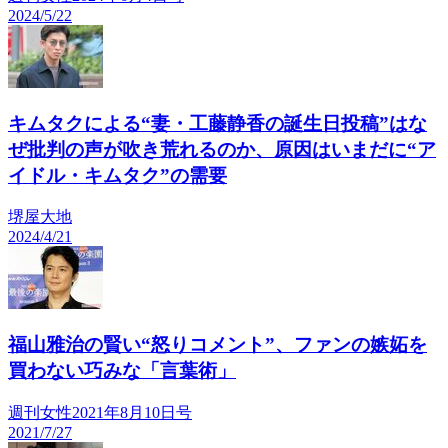
2024/5/22
キムタクによる“妻・工藤静香の誕生日投稿”はな
ぜ批判の声が吹き荒れるのか、原因はいまだに“ア
イドル・キムタク”の需要
堺屋大地
2024/4/21
福山雅治の賢い“怒りコメント”、ファンの嫉妬を
買わない巧みな「言葉術」
週刊女性2021年8月10日号
2021/7/27