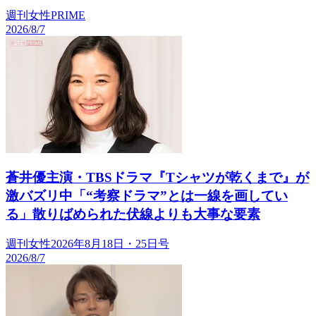
週刊女性PRIME
2026/8/7
蒼井優主演・TBSドラマ『Tシャツが乾くまで』が
激バズリ中「“考察ドラマ”とは一線を画してい
る」散りばめられた伏線よりも大事な要素
週刊女性2026年8月18日・25日号
2026/8/7