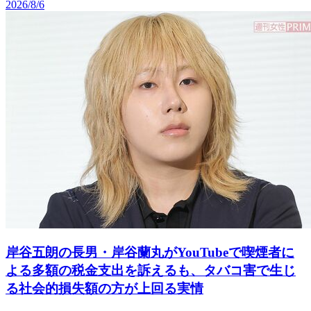
2026/8/6
岸谷五朗の長男・岸谷蘭丸がYouTubeで喫煙者に
よる多額の税金支出を訴えるも、タバコ害で生じ
る社会的損失額の方が上回る実情