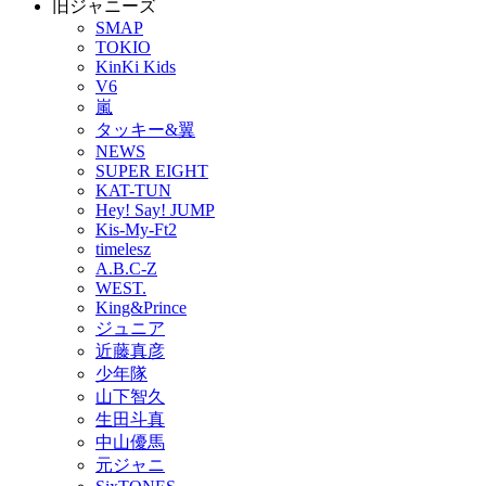
旧ジャニーズ
SMAP
TOKIO
KinKi Kids
V6
嵐
タッキー&翼
NEWS
SUPER EIGHT
KAT-TUN
Hey! Say! JUMP
Kis-My-Ft2
timelesz
A.B.C-Z
WEST.
King&Prince
ジュニア
近藤真彦
少年隊
山下智久
生田斗真
中山優馬
元ジャニ