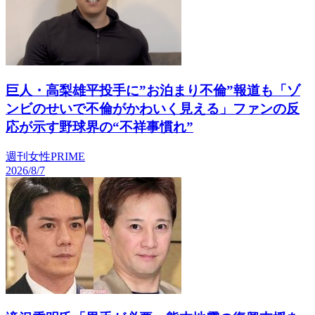
巨人・高梨雄平投手に”お泊まり不倫”報道も「ゾ
ンビのせいで不倫がかわいく見える」ファンの反
応が示す野球界の“不祥事慣れ”
週刊女性PRIME
2026/8/7