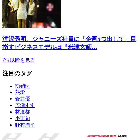
滝沢秀明、ジャニーズ社員に「企画5つ出して」目
指すビジネスモデルは『米津玄師…
7位以降を見る
注目のタグ
Netflix
熱愛
蒼井優
広瀬すず
林遣都
小栗旬
野村周平