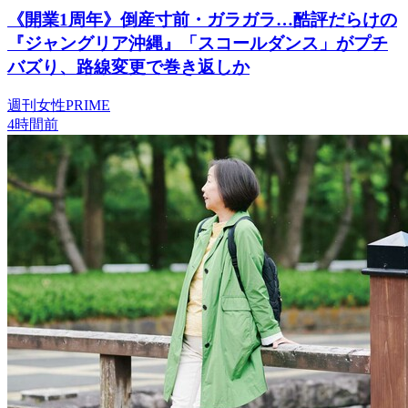
《開業1周年》倒産寸前・ガラガラ…酷評だらけの
『ジャングリア沖縄』「スコールダンス」がプチ
バズり、路線変更で巻き返しか
週刊女性PRIME
4時間前