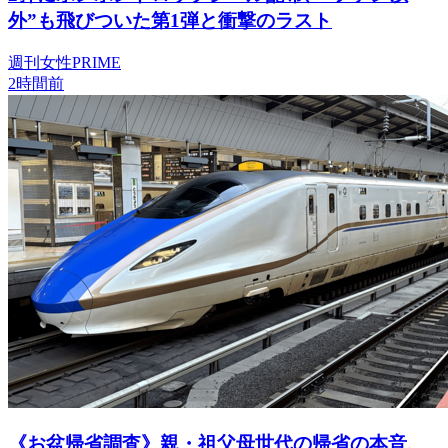
外”も飛びついた第1弾と衝撃のラスト
週刊女性PRIME
2時間前
《お盆帰省調査》親・祖父母世代の帰省の本音、