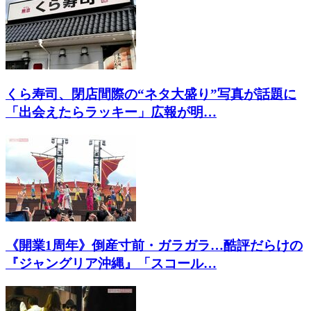
くら寿司、閉店間際の“ネタ大盛り”写真が話題に
「出会えたらラッキー」広報が明…
《開業1周年》倒産寸前・ガラガラ…酷評だらけの
『ジャングリア沖縄』「スコール…