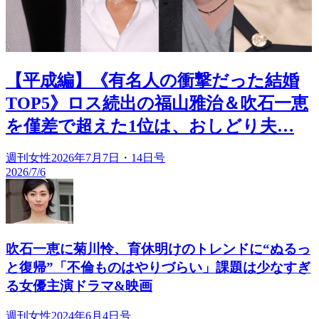
【平成編】《有名人の衝撃だった結婚
TOP5》ロス続出の福山雅治＆吹石一恵
を僅差で超えた1位は、おしどり夫…
週刊女性2026年7月7日・14日号
2026/7/6
吹石一恵に菊川怜、育休明けのトレンドに“ぬるっ
と復帰”「不倫ものはやりづらい」課題は少なすぎ
る女優主演ドラマ&映画
週刊女性2024年6月4日号