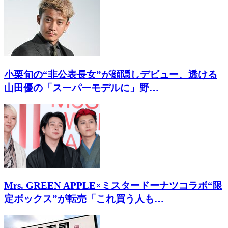
小栗旬の“非公表長女”が顔隠しデビュー、透ける
山田優の「スーパーモデルに」野…
Mrs. GREEN APPLE×ミスタードーナツコラボ“限
定ボックス”が転売「これ買う人も…