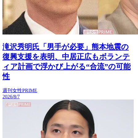
滝沢秀明氏「男手が必要」熊本地震の
復興支援を表明、中居正広もボランテ
ィア計画で浮かび上がる“合流”の可能
性
週刊女性PRIME
2026/8/7