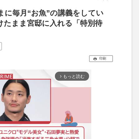
まに毎月“お魚”の講義をしてい
付けたまま宮邸に入れる「特別待
印刷
もっと読む
arrow_forward_ios