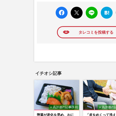
発表。同記事は2018年の「編集者が選ぶ
faceboo
X ポス
LINE
はてな
k いい
ト
ブック
ね
マーク
に追加
タレコミを投稿する
イチオシ記事
⭐ 高評価の記事(8.8)
⭐ 高評価の記
惣菜が老化を早め、おに
「皮をめくって洗え