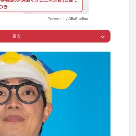
Powered by 
GliaStudios
目次
M
u
のあるさかなクン
t
e
への“特別待遇”