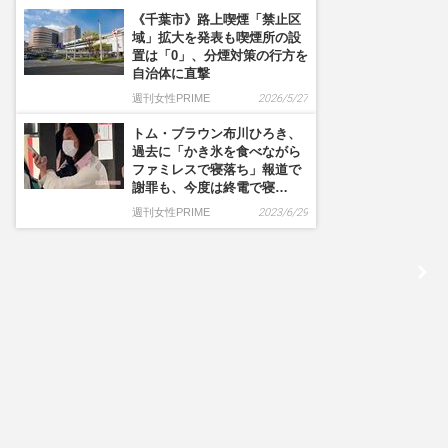
《千葉市》路上喫煙「禁止区
域」拡大を発表も喫煙所の設
置は「0」、分煙対策の行方を
自治体に直撃
週刊女性PRIME
2026/5/27
トム・ブラウン布川ひろき、
過去に「かき氷を食べながら
ファミレスで寝落ち」報道で
謝罪も、今度は終電で寝…
週刊女性PRIME
2023/6/29