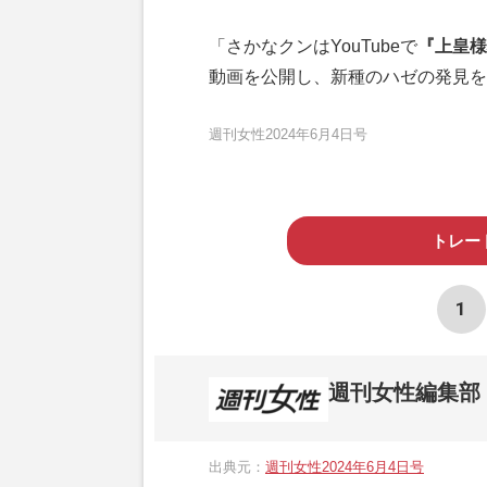
「さかなクンはYouTubeで
『上皇様
動画を公開し、新種のハゼの発見を
週刊女性2024年6月4日号
トレー
1
週刊女性編集部
1957年3月6日に日本で最初に創刊され
ト、美容・健康・グルメ・占いに関する情報を
出典元：
週刊女性2024年6月4日号
母”が抱える400万円超の“借金トラブル”