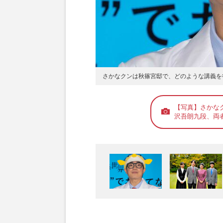
さかなクンは秋篠宮邸で、どのような講義を
【写真】さかな
沢吾朗九段、両