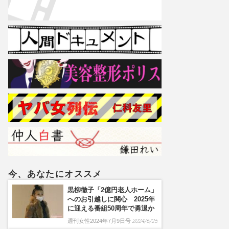
今、あなたにオススメ
黒柳徹子「2億円老人ホーム」
へのお引越しに関心 2025年
に迎える番組50周年で勇退か
週刊女性2024年7月9日号
2024/6/25