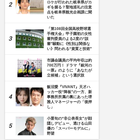
ロケが行われた岐阜県がカ
ギを握る？聖地巡礼の注意
点を岐阜県観光企画課に聞
いた
「第108回全国高校野球選
手権大会」甲子園初の女性
審判委員のよる2度の“誤
審”騒動に《性別は関係な
い》問われる“資質と技術”
市議会議員の平均年収は約
700万円！ ドラマ『銀河の
一票』のように「あなたが
立候補」という選択肢
飯沼愛『VIVANT』天才ハ
ッカー役“降板”の一方、新
事務所所属の裏にあった堺
雅人マネージャーの「後押
し」
小栗旬の“非公表長女”が顔
隠しデビュー、透ける山田
優の「スーパーモデルに」
野望