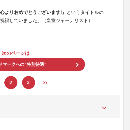
心よりおめでとうございます!』
というタイトルの
祝福していました」（皇室ジャーナリスト）
次のページは
ドマークへの“特別待遇”
2
3
た女性週刊誌。芸能ゴシップや事件、皇室の話題、感動ドキュメン
発信している。2017年12月12日号で「眞子さま嫁ぎ先の“義
」報道をスクープ。この一報から約2か月後、宮内庁は結婚延期を