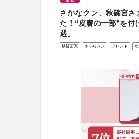
さかなクン、秋篠宮さ
た！“皮膚の一部”を
遇」
秋篠宮家
さかなクン
タレント
魚