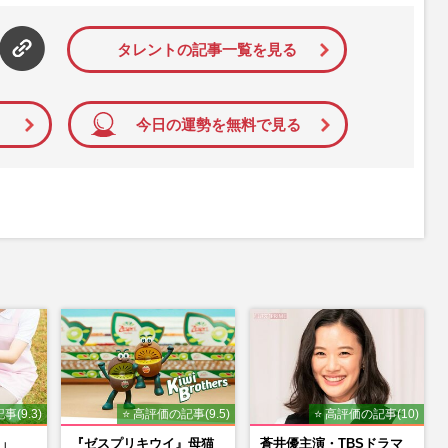
雑誌ジャーナリズム賞」大賞を受賞した。毎週火曜日発売。
タレントの記事一覧を見る
今日の運勢を無料で見る
事(9.3)
⭐ 高評価の記事(9.5)
⭐ 高評価の記事(10)
」
『ゼスプリキウイ』母猫
蒼井優主演・TBSドラマ