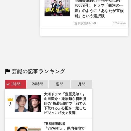
市議会議員の平均年収は約
700万円！ ドラマ『銀河の一
票』のように「あなたが立候
補」という選択肢
週刊女性PRIME
2026/6/8
芸能の記事ランキング
1時間
24時間
週間
月間
大河ドラマ『豊臣兄弟！』
山田涼介・栗原類ら初出演
組の“扮装公開”で「顔で天
下取れる」心配を一蹴した
ビジュに相次ぐ反響
TBS日曜劇場
『VIVANT』、県内各地で