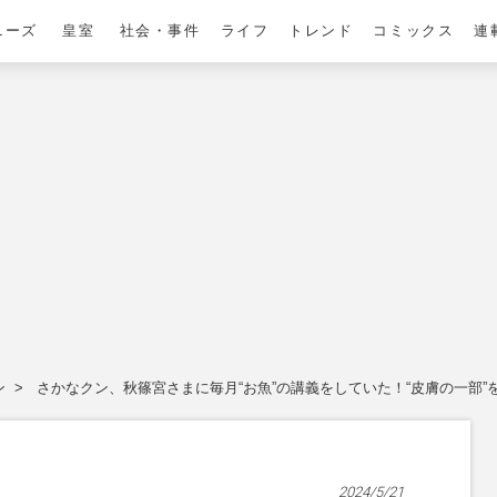
ニーズ
皇室
社会・事件
ライフ
トレンド
コミックス
連
ン
さかなクン、秋篠宮さまに毎月“お魚”の講義をしていた！“皮膚の一部
2024/5/21