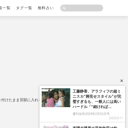
載一覧
タグ一覧
無料占い
×
工藤静香、アラフィフの超ミ
ニスカ“脚見せスタイル”が完
”を付けたまま宮邸に入れる「特別待遇」
璧すぎるも、一般人には高い
ハードル「“細ければ…
週刊女性2023年2月21日号
2023/2/11