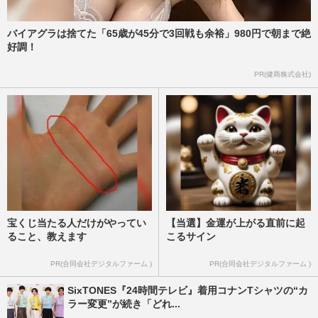
バイアグラは捨てた「65歳が45分で3回戦も余裕」980円で朝まで絶
好調！
PR(健商株式会社)
宝くじ当たる人だけがやってい
【当選】金運が上がる直前に起
ること、教えます
こるサイン
PR(合同会社デジタルファーム )
PR(合同会社デジタルファーム )
SixTONES『24時間テレビ』着用コナンTシャツの“カ
ラー変更”が続き「どれ...