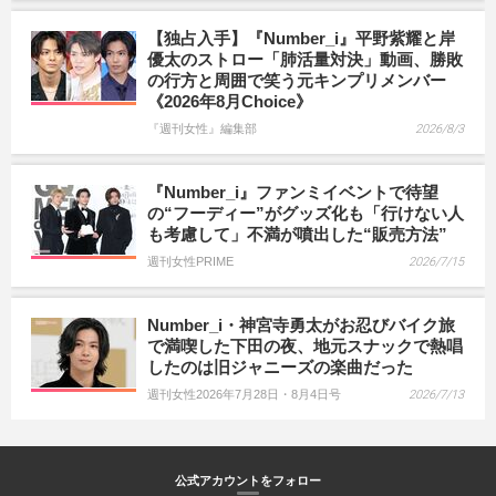
【独占入手】『Number_i』平野紫耀と岸
優太のストロー「肺活量対決」動画、勝敗
の行方と周囲で笑う元キンプリメンバー
《2026年8月Choice》
『週刊女性』編集部
2026/8/3
『Number_i』ファンミイベントで待望
の“フーディー”がグッズ化も「行けない人
も考慮して」不満が噴出した“販売方法”
週刊女性PRIME
2026/7/15
Number_i・神宮寺勇太がお忍びバイク旅
で満喫した下田の夜、地元スナックで熱唱
したのは旧ジャニーズの楽曲だった
週刊女性2026年7月28日・8月4日号
2026/7/13
公式アカウントをフォロー