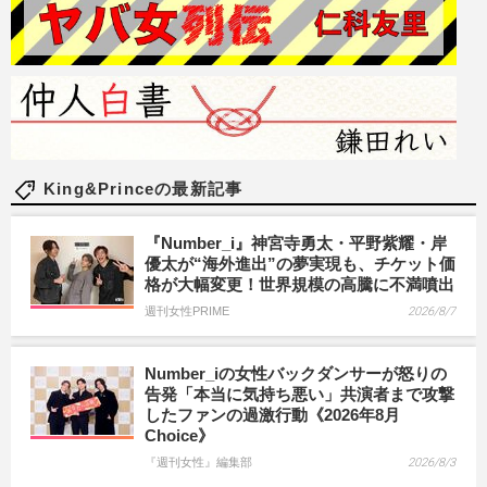
King&Princeの最新記事
『Number_i』神宮寺勇太・平野紫耀・岸
優太が“海外進出”の夢実現も、チケット価
格が大幅変更！世界規模の高騰に不満噴出
週刊女性PRIME
2026/8/7
Number_iの女性バックダンサーが怒りの
告発「本当に気持ち悪い」共演者まで攻撃
したファンの過激行動《2026年8月
Choice》
『週刊女性』編集部
2026/8/3