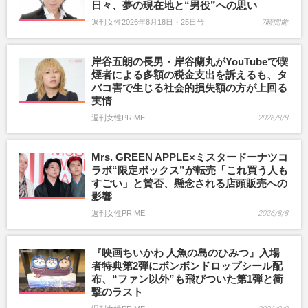
日々、夢の現在地と“男役”への思い
週刊女性2026年8月18日・25日号
7時間前
岸谷五朗の長男・岸谷蘭丸がYouTubeで喫
煙者による多額の税金支出を訴えるも、タ
バコ害で生じる社会的損失額の方が上回る
実情
週刊女性PRIME
2026/8/8
Mrs. GREEN APPLE×ミスタードーナツコ
ラボ“限定ボックス”が転売「これ買う人も
すごい」と賛否、懸念される店頭販売への
影響
週刊女性PRIME
2026/8/8
『映画ちいかわ 人魚の島のひみつ』入場
者特典第2弾にボンボンドロップシール配
布、“ファン以外”も飛びついた第1弾と衝
撃のラスト