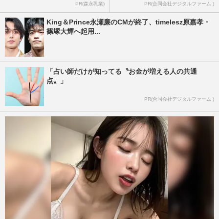
PR(森永乳業)
PR(合同会社デジタルファーム )
King＆Prince永瀬廉のCMが終了、timelesz原嘉孝・
篠塚大輝へ起用...
「占い師だけが知ってる〝お金が増える人の共通
点〟」
PR(合同会社デジタルファーム )