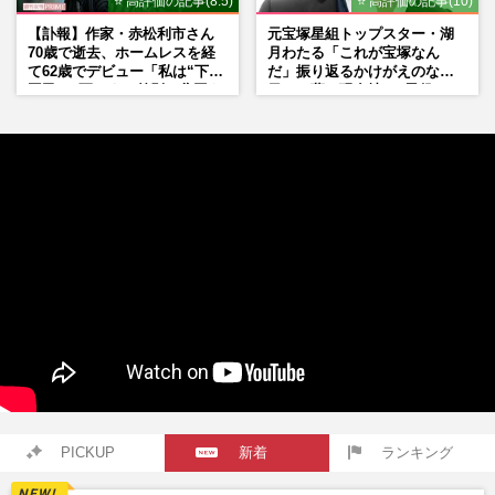
⭐ 高評価の記事(8.5)
⭐ 高評価の記事(10)
【訃報】作家・赤松利市さん
元宝塚星組トップスター・湖
70歳で逝去、ホームレスを経
月わたる「これが宝塚なん
て62歳でデビュー「私は“下級
だ」振り返るかけがえのない
国民”。死ぬまで差別と貧困を
日々、夢の現在地と“男役”へ
書き続けます」壮絶人生
の思い
PICKUP
新着
ランキング