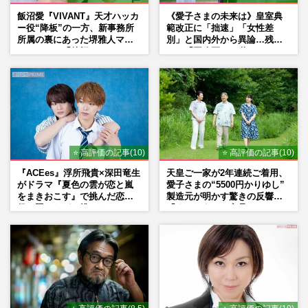
飯沼愛『VIVANT』天才ハッカ
《愛子さまの未来は》皇室典
ー役“降板”の一方、新事務所
範改正に「拙速」「女性差
所属の裏にあった堺雅人マネ
別」と国内外から異論…残さ
ージャーの「後押し」
れた「再改正」の道
⭐ 高評価の記事(10)
⭐ 高評価の記事(10)
『ACEes』浮所飛貴×深田竜生
天皇ご一家が2年連続ご着用、
がドラマ『夏色の雲が恋と嵐
愛子さまの“5500円かりゆし”
をまきおこす』で挑んだ恋人
製造元が明かす驚きの反響
役、照れながら挑んだキュン
「まさかうちの商品とは…」
シーン秘話