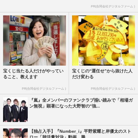
PR(合同会社デジタルファーム )
宝くじ当たる人だけがやってい
宝くじの“運任せ”から抜けた人
ること、教えます
だけ変わる
PR(合同会社デジタルファーム )
PR(合同会社デジタルファーム )
『嵐』全メンバーのファンクラブ揃い踏みで「相場ガ
ン無視」顕著になった大野智の“強...
【独占入手】『Number_i』平野紫耀と岸優太のスト
ロー「肺活量対決」動画、勝...