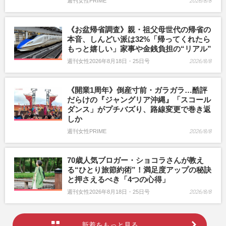
週刊女性PRIME
2026/8/8
《お盆帰省調査》親・祖父母世代の帰省の
本音、しんどい派は32%「帰ってくれたら
もっと嬉しい」家事や金銭負担の“リアル”
週刊女性2026年8月18日・25日号
2026/8/8
《開業1周年》倒産寸前・ガラガラ…酷評
だらけの『ジャングリア沖縄』「スコール
ダンス」がプチバズり、路線変更で巻き返
しか
週刊女性PRIME
2026/8/8
70歳人気ブロガー・ショコラさんが教え
る“ひとり旅節約術”！満足度アップの秘訣
と押さえるべき「4つの心得」
週刊女性2026年8月18日・25日号
2026/8/8
新着をもっと見る