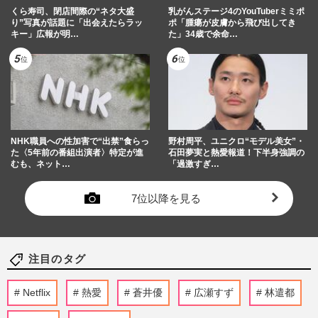
くら寿司、閉店間際の“ネタ大盛
乳がんステージ4のYouTuberミミポ
り”写真が話題に「出会えたらラッ
ポ「腫瘍が皮膚から飛び出してき
キー」広報が明…
た」34歳で余命…
NHK職員への性加害で“出禁”食らっ
野村周平、ユニクロ“モデル美女”・
た〈5年前の番組出演者〉特定が進
石田夢実と熱愛報道！下半身強調の
むも、ネット…
「過激すぎ…
7位以降を見る
注目のタグ
Netflix
熱愛
蒼井優
広瀬すず
林遣都