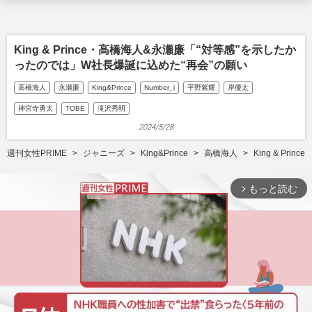
King & Prince・高橋海人&永瀬廉「“対等感”を示したか
ったのでは」W社長爆誕に込めた“再会”の願い
高橋海人
永瀬廉
King&Prince
Number_i
平野紫耀
岸優太
神宮寺勇太
TOBE
滝沢秀明
2024/5/28
週刊女性PRIME
ジャニーズ
King&Prince
高橋海人
King & P
もっと読む
arrow_forward_ios