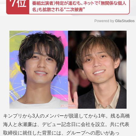
Powered by 
GliaStudios
M
u
t
e
キンプリから3人のメンバーが脱退してから1年。残る高橋
海人と永瀬廉は、デビュー記念日に会社を設立。共に代表
取締役に就任した背景には、グループへの思いがあっ