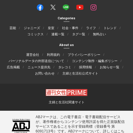
Categories
芸能
ジャニーズ
皇室
社会・事件
ライフ
トレンド
コミックス
連載一覧
タグ一覧
無料占い
About us
運営会社
利用規約
プライバシーポリシー
パーソナルデータの外部送信について
コンテンツ制作・編集ポリシー
広告掲載
ニュース提供先
タレコミ
採用情報
お知らせ一覧
お問い合わせ
主婦と生活社公式サイト
主婦と生活社関連サイト
ABJマークは、この電子書店・電子書籍配信サービス
が、著作権者からコンテンツ使用許諾を得た正規版配信
サービスであることを示す登録商標（登録番号 第
6091713号）です。ABJマークについて、詳しくはこち