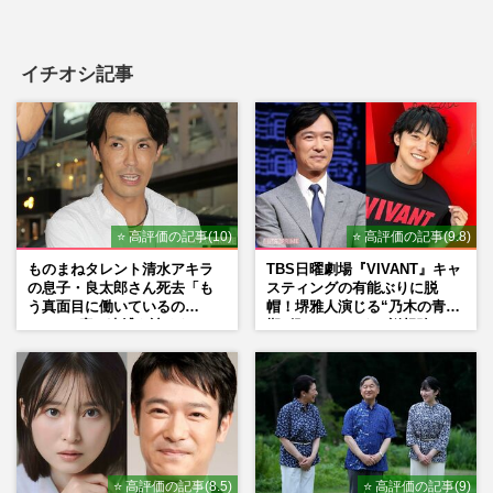
イチオシ記事
⭐ 高評価の記事(10)
⭐ 高評価の記事(9.8)
ものまねタレント清水アキラ
TBS日曜劇場『VIVANT』キャ
の息子・良太郎さん死去「も
スティングの有能ぶりに脱
う真面目に働いているの
帽！堺雅人演じる“乃木の青年
で」、2度の逮捕も諦めなかっ
期”役は、そっくり説根強い
た芸能界“波乱に満ちた37年”
Mr.Children桜井和寿のバンド
マン長男・櫻井海音だった
⭐ 高評価の記事(8.5)
⭐ 高評価の記事(9)