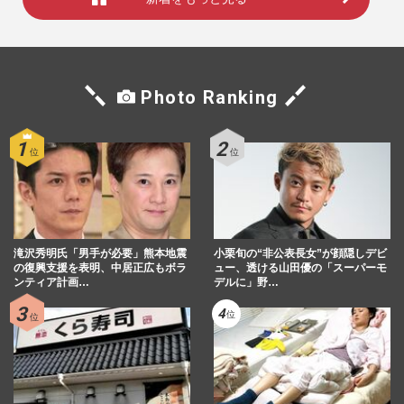
Photo Ranking
滝沢秀明氏「男手が必要」熊本地震
小栗旬の“非公表長女”が顔隠しデビ
の復興支援を表明、中居正広もボラ
ュー、透ける山田優の「スーパーモ
ンティア計画…
デルに」野…