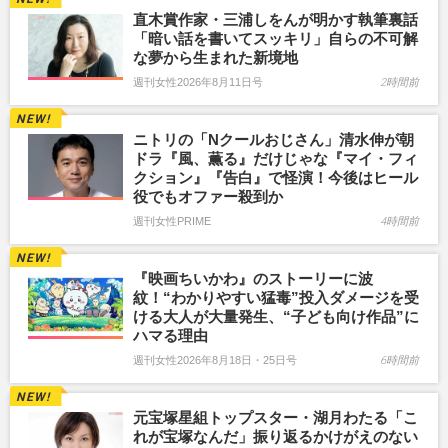
直木賞作家・三浦しをんが明かす執筆裏話
「暗い話を書いてスッキリ」自らの不可解
な夢から生まれた新境地
週刊女性2026年8月11日号
2時間前
ニトリの「Nクールおじさん」清水伸が朝
ドラ『風、薫る』だけじゃな『マイ・フィ
クション』『告白』で怪演！今後はヒール
役でもオファー殺到か
週刊女性PRIME
4時間前
『映画ちいかわ』のストーリーに波
紋！“わかりやすい猛毒”投入ダメージを受
ける大人が大量発生、“子ども向け作品”に
ハマる理由
週刊女性2026年8月18日・25日号
6時間前
元宝塚星組トップスター・湖月わたる「こ
れが宝塚なんだ」振り返るかけがえのない