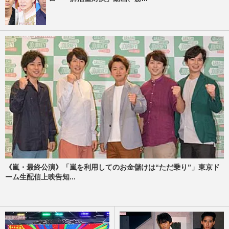
《嵐・最終公演》「嵐を利用してのお金儲けは“ただ乗り”」東京ド
ーム生配信上映告知...