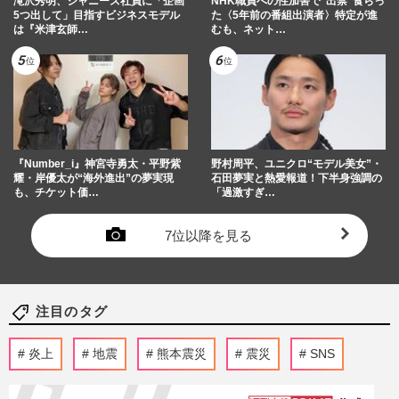
滝沢秀明、ジャニーズ社員に「企画
NHK職員への性加害で“出禁”食らっ
5つ出して」目指すビジネスモデル
た〈5年前の番組出演者〉特定が進
は『米津玄師…
むも、ネット…
『Number_i』神宮寺勇太・平野紫
野村周平、ユニクロ“モデル美女”・
耀・岸優太が“海外進出”の夢実現
石田夢実と熱愛報道！下半身強調の
も、チケット価…
「過激すぎ…
7位以降を見る
注目のタグ
炎上
地震
熊本震災
震災
SNS