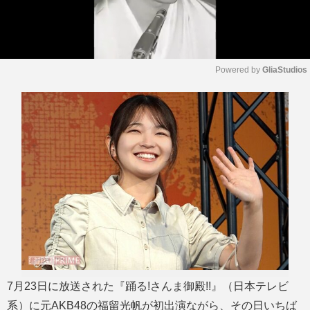
Powered by 
GliaStudios
M
u
t
e
7月23日に放送された『踊る!さんま御殿!!』（日本テレビ
系）に元AKB48の福留光帆が初出演ながら、その日いちば