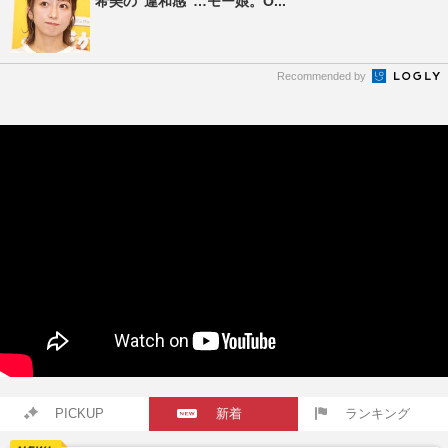
希美の“違和感”…モー娘。O...
Recommended by
PICKUP
新着
ランキング