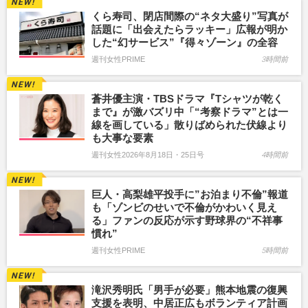
くら寿司、閉店間際の“ネタ大盛り”写真が
話題に「出会えたらラッキー」広報が明か
した“幻サービス”『得々ゾーン』の全容
週刊女性PRIME
3時間前
蒼井優主演・TBSドラマ『Tシャツが乾く
まで』が激バズリ中「“考察ドラマ”とは一
線を画している」散りばめられた伏線より
も大事な要素
週刊女性2026年8月18日・25日号
4時間前
巨人・高梨雄平投手に”お泊まり不倫”報道
も「ゾンビのせいで不倫がかわいく見え
る」ファンの反応が示す野球界の“不祥事
慣れ”
週刊女性PRIME
5時間前
滝沢秀明氏「男手が必要」熊本地震の復興
支援を表明、中居正広もボランティア計画