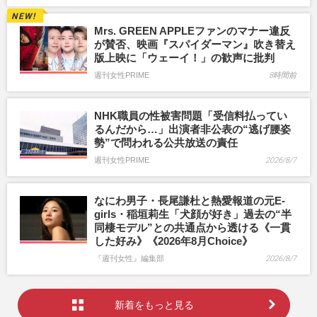
Mrs. GREEN APPLEファンのマナー違反
が賛否、映画『スパイダーマン』吹き替え
版上映に「ウェーイ！」の歓声に批判
週刊女性PRIME
8時間前
NHK職員の性被害問題「受信料払ってい
るんだから…」出演者非公表の“逃げ腰姿
勢”で問われる公共放送の責任
週刊女性PRIME
2026/8/7
なにわ男子・長尾謙杜と熱愛報道の元E-
girls・稲垣莉生「犬顔が好き」過去の“半
同棲モデル”との共通点から透ける《一貫
した好み》《2026年8月Choice》
『週刊女性』編集部
2026/8/7
新着をもっと見る