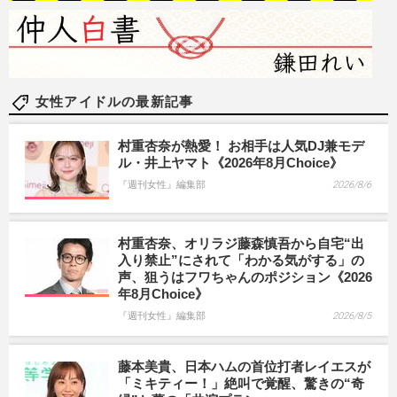
女性アイドルの最新記事
村重杏奈が熱愛！ お相手は人気DJ兼モデ
ル・井上ヤマト《2026年8月Choice》
『週刊女性』編集部
2026/8/6
村重杏奈、オリラジ藤森慎吾から自宅“出
入り禁止”にされて「わかる気がする」の
声、狙うはフワちゃんのポジション《2026
年8月Choice》
『週刊女性』編集部
2026/8/5
藤本美貴、日本ハムの首位打者レイエスが
「ミキティー！」絶叫で覚醒、驚きの“奇