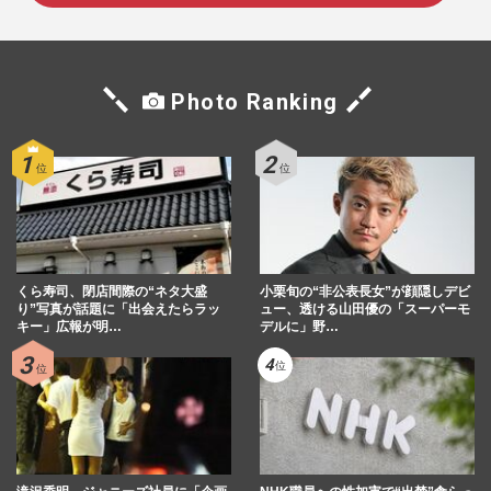
Photo Ranking
くら寿司、閉店間際の“ネタ大盛
小栗旬の“非公表長女”が顔隠しデビ
り”写真が話題に「出会えたらラッ
ュー、透ける山田優の「スーパーモ
キー」広報が明…
デルに」野…