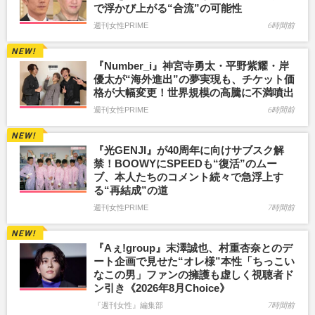
で浮かび上がる“合流”の可能性
週刊女性PRIME
6時間前
『Number_i』神宮寺勇太・平野紫耀・岸
優太が“海外進出”の夢実現も、チケット価
格が大幅変更！世界規模の高騰に不満噴出
週刊女性PRIME
6時間前
『光GENJI』が40周年に向けサブスク解
禁！BOOWYにSPEEDも“復活”のムー
ブ、本人たちのコメント続々で急浮上す
る“再結成”の道
週刊女性PRIME
7時間前
『Aぇ!group』末澤誠也、村重杏奈とのデ
ート企画で見せた“オレ様”本性「ちっこい
なこの男」ファンの擁護も虚しく視聴者ド
ン引き《2026年8月Choice》
『週刊女性』編集部
7時間前