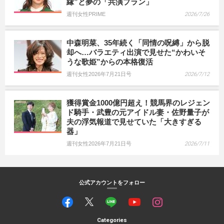
縁”と夢の「共演プラン」
週刊女性PRIME
2026/7/26
中森明菜、35年続く「同情の呪縛」から脱
却へ…バラエティ出演で見せた“かわいそ
うな歌姫”からの本格復活
週刊女性2026年7月21日号
2026/7/12
獲得賞金1000億円超え！競馬界のレジェン
ド騎手・武豊の元アイドル妻・佐野量子が
夫の浮気報道で見せていた「大きすぎる
器」
週刊女性2026年7月21日号
2026/7/11
公式アカウントをフォロー
Categories