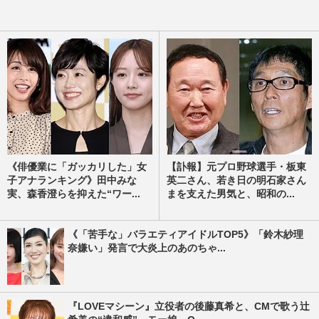
《俳優業に「ガッカリした」女
【訃報】元プロ野球選手・板東
子アナランキング》田中みな
英二さん、若き日の明石家さん
実、森香澄らを抑えた“ワー...
まを支えた男気と、昭和の...
《「苦手な」バラエティアイドルTOP5》「鈴木紗理
奈嫌い」発言で大炎上のあのちゃ...
『LOVEマシーン』立役者の後藤真希と、CMで歌う辻