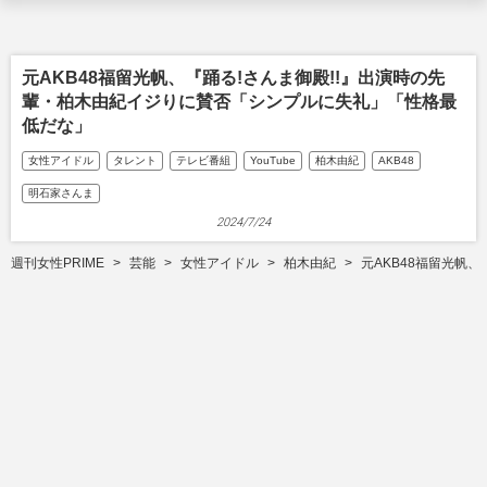
元AKB48福留光帆、『踊る!さんま御殿!!』出演時の先
輩・柏木由紀イジりに賛否「シンプルに失礼」「性格最
低だな」
女性アイドル
タレント
テレビ番組
YouTube
柏木由紀
AKB48
明石家さんま
2024/7/24
週刊女性PRIME
芸能
女性アイドル
柏木由紀
元AKB48福留光帆