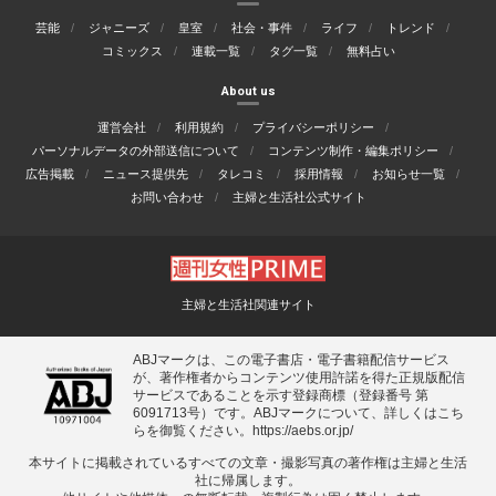
芸能
ジャニーズ
皇室
社会・事件
ライフ
トレンド
コミックス
連載一覧
タグ一覧
無料占い
About us
運営会社
利用規約
プライバシーポリシー
パーソナルデータの外部送信について
コンテンツ制作・編集ポリシー
広告掲載
ニュース提供先
タレコミ
採用情報
お知らせ一覧
お問い合わせ
主婦と生活社公式サイト
主婦と生活社関連サイト
ABJマークは、この電子書店・電子書籍配信サービス
が、著作権者からコンテンツ使用許諾を得た正規版配信
サービスであることを示す登録商標（登録番号 第
6091713号）です。ABJマークについて、詳しくはこち
らを御覧ください。
https://aebs.or.jp/
本サイトに掲載されているすべての⽂章・撮影写真の著作権は主婦と⽣活
社に帰属します。