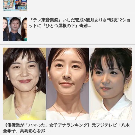
『テレ東音楽祭』いしだ壱成×観月ありさ“戦友”2ショ
ットに『ひとつ屋根の下』奇跡...
《俳優業が「ハマった」女子アナランキング》元フジテレビ・八木
亜希子、高島彩らを抑...