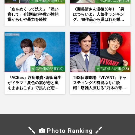
⭐ 高評価の記事(9.3)
⭐ 高評価の記事(7.6)
「皮をめくって洗え」「添い
《渥美清さん没後30年》『男
寝して」介護職の半数が性的
はつらいよ』人気作ランキン
嫌がらせや暴力を経験
グ、48作品から選ばれた栄え
ある1位と評論家イチ推し
の“神作”は
⭐ 高評価の記事(10)
⭐ 高評価の記事(9.8)
『ACEes』浮所飛貴×深田竜生
TBS日曜劇場『VIVANT』キャ
がドラマ『夏色の雲が恋と嵐
スティングの有能ぶりに脱
をまきおこす』で挑んだ恋人
帽！堺雅人演じる“乃木の青年
役、照れながら挑んだキュン
期”役は、そっくり説根強い
シーン秘話
Mr.Children桜井和寿のバンド
マン長男・櫻井海音だった
Photo Ranking