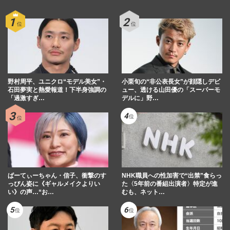
野村周平、ユニクロ“モデル美女”・
小栗旬の“非公表長女”が顔隠しデビ
石田夢実と熱愛報道！下半身強調の
ュー、透ける山田優の「スーパーモ
「過激すぎ…
デルに」野…
ぱーてぃーちゃん・信子、衝撃のす
NHK職員への性加害で“出禁”食らっ
っぴん姿に《ギャルメイクよりい
た〈5年前の番組出演者〉特定が進
い》の声…“お…
むも、ネット…