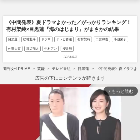
《中間発表》夏ドラマよかった／がっかりランキング！
有村架純×目黒蓮『海のはじまり』がまさかの結果
目黒蓮
松村北斗
ドラマ
テレビ番組
有村架純
二宮和也
小池栄子
仲野太賀
渡辺翔太
中村アン
櫻井翔
2024/8/5
週刊女性PRIME
芸能
テレビ番組
目黒蓮
《中間発表》夏ドラマよ
広告の下にコンテンツが続きます
もっと読む
arrow_forward_ios