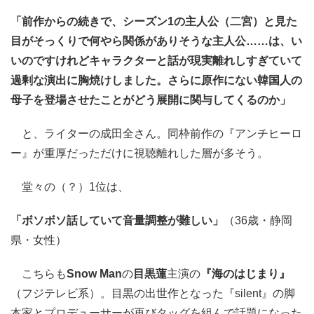
「前作からの続きで、シーズン1の主人公（二宮）と見た
目がそっくりで何やら関係がありそうな主人公……は、い
いのですけれどキャラクターと話が現実離れしすぎていて
過剰な演出に胸焼けしました。さらに原作にない韓国人の
母子を登場させたことがどう展開に関与してくるのか」
と、ライターの成田全さん。同枠前作の『アンチヒーロ
ー』が重厚だっただけに視聴離れした層が多そう。
堂々の（？）1位は、
「ボソボソ話していて音量調整が難しい」
（36歳・静岡
県・女性）
こちらも
Snow Man
の
目黒蓮
主演の
『海のはじまり』
（フジテレビ系）。目黒の出世作となった『silent』の脚
本家とプロデューサーが再びタッグを組んで話題になった