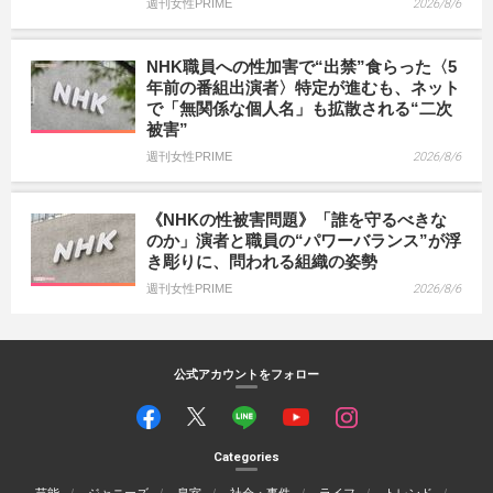
週刊女性PRIME
2026/8/6
NHK職員への性加害で“出禁”食らった〈5
年前の番組出演者〉特定が進むも、ネット
で「無関係な個人名」も拡散される“二次
被害”
週刊女性PRIME
2026/8/6
《NHKの性被害問題》「誰を守るべきな
のか」演者と職員の“パワーバランス”が浮
き彫りに、問われる組織の姿勢
週刊女性PRIME
2026/8/6
公式アカウントをフォロー
Categories