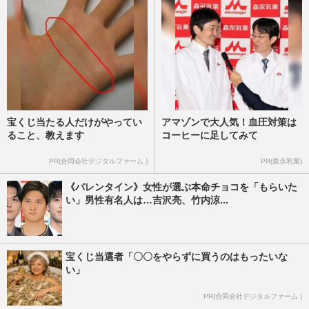
宝くじ当たる人だけがやってい
アマゾンで大人気！血圧対策は
ること、教えます
コーヒーに足してみて
PR(合同会社デジタルファーム )
PR(森永乳業)
《バレンタイン》女性が選ぶ本命チョコを「もらいた
い」男性有名人は…吉沢亮、竹内涼...
宝くじ当選者「〇〇をやらずに買うのはもったいな
い」
PR(合同会社デジタルファーム )