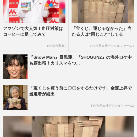
アマゾンで大人気！血圧対策は
「宝くじ、運じゃなかった」当
コーヒーに足してみて
たる人は“同じこと”してる
PR(森永乳業)
PR(合同会社デジタルファーム )
『Snow Man』目黒蓮、『SHOGUN2』の海外ロケ中
も露出増！カリスマをつ...
「宝くじを買う前に〇〇をするだけです」金運上昇で
当選者が続出
PR(合同会社デジタルファーム)