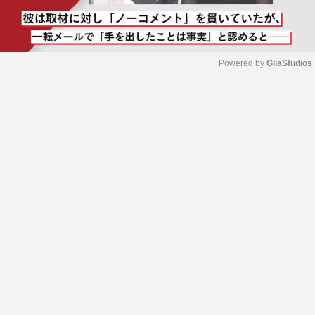
Powered by 
GliaStudios
M
u
t
e