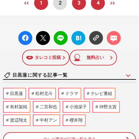
1
2
3
4
facebo
X ポス
LINE
はてな
コメン
ok い
ト
ブック
ト
いね
マーク
に追加
タレコミ投稿
無料占い
目黒蓮に関する記事一覧
『Snow Man』、活動休止の目黒蓮不在で
目黒蓮
松村北斗
ドラマ
テレビ番組
『THE FIRST TAKE』出演にファン困惑
《なぜいないタイミングで？》“…
有村架純
二宮和也
小池栄子
仲野太賀
週刊女性PRIME
2026/7/24
渡辺翔太
中村アン
櫻井翔
映画『マイケル』ロケットスタートで
〈100億円突破も期待〉…「邦高洋低」が