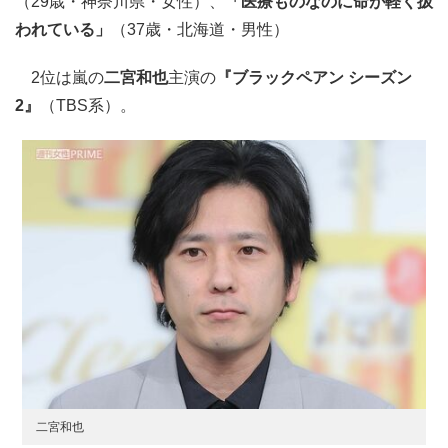
（29歳・神奈川県・女性）、
「医療ものなのに命が軽く扱
われている」
（37歳・北海道・男性）
2位は嵐の
二宮和也
主演の
『ブラックペアン シーズン
2』
（TBS系）。
二宮和也