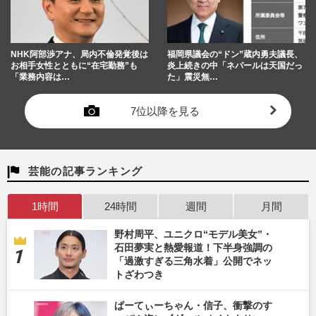
NHK阿部渉アナ、局内不倫発覚後は
福岡県議会の“ドン”蔵内勇夫議長、
お相手女性とともに“在宅勤務”も
炎上続きの中「ネパールは天国だっ
「業務内容は…
た」震災無…
7位以降を見る
芸能の記事ランキング
1時間
24時間
週間
月間
野村周平、ユニクロ“モデル美女”・
石田夢実と熱愛報道！下半身強調の
「過激すぎる三角水着」公開でネッ
トざわつき
ぱーてぃーちゃん・信子、衝撃のす