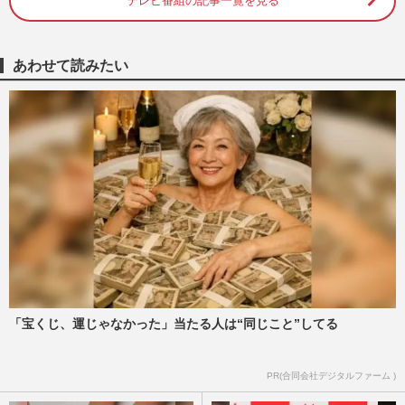
一転した映画界に起きている“…
テレビ番組の記事一覧を見る
週刊女性PRIME
2026/6/23
あわせて読みたい
木村拓哉、吉野家『麦とろ牛』新CMで
「迎え舌」封印＆「とろろ嫌い」克服か？
《目黒蓮かと思った》後輩と激…
週刊女性PRIME
2026/6/3
目黒蓮『SAKAMOTO DAYS』が『コナ
ン』『マリオ』抑えて1位の好発進、「福
田節」封印が奏功して“100億円の…
週刊女性PRIME
2026/6/3
真田広之主演『SHOGUN 将軍』シーズン
2の撮影映像に目黒蓮が登場「めめの髷姿
「宝くじ、運じゃなかった」当たる人は“同じこと”してる
が素敵」ファンが見逃さなかっ…
週刊女性PRIME
2026/5/21
PR(合同会社デジタルファーム )