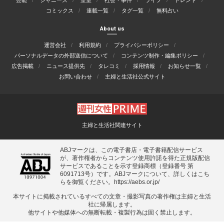
芸能
ジャニーズ
皇室
社会・事件
ライフ
トレンド
コミックス
連載一覧
タグ一覧
無料占い
About us
運営会社
利用規約
プライバシーポリシー
パーソナルデータの外部送信について
コンテンツ制作・編集ポリシー
広告掲載
ニュース提供先
タレコミ
採用情報
お知らせ一覧
お問い合わせ
主婦と生活社公式サイト
主婦と生活社関連サイト
ABJマークは、この電子書店・電子書籍配信サービス
が、著作権者からコンテンツ使用許諾を得た正規版配信
サービスであることを示す登録商標（登録番号 第
6091713号）です。ABJマークについて、詳しくはこち
らを御覧ください。
https://aebs.or.jp/
本サイトに掲載されているすべての⽂章・撮影写真の著作権は主婦と⽣活
社に帰属します。
他サイトや他媒体への無断転載・複製⾏為は固く禁⽌します。