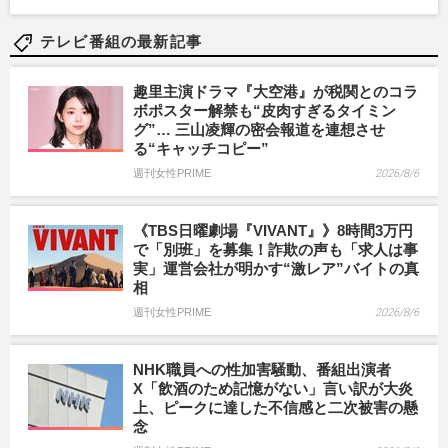
テレビ番組の最新記事
趣里主演ドラマ『大空港』が税関とのコラ
ボポスター解禁も“皮肉すぎるタイミン
グ”… 三山凌輝の密会報道を連想させ
る“キャッチコピー”
週刊女性PRIME
2026/8/6
《TBS日曜劇場『VIVANT』》8時間3万円
で「別班」を募集！詐欺の声も「求人は事
実」運営会社が明かす“激レア”バイトの真
相
週刊女性PRIME
2026/8/6
NHK職員への性加害騒動、番組出演者
X「飲酒のため記憶がない」言い訳が大炎
上、ピークに達した不信感と二次被害の懸
念