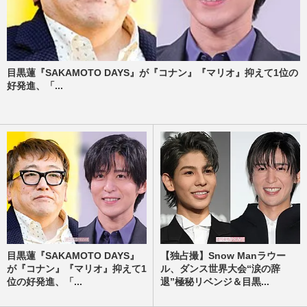
目黒蓮『SAKAMOTO DAYS』が『コナン』『マリオ』抑えて1位の
好発進、「...
目黒蓮『SAKAMOTO DAYS』
【独占撮】Snow Manラウー
が『コナン』『マリオ』抑えて1
ル、ダンス世界大会“涙の辞
位の好発進、「...
退”極秘リベンジ＆目黒...