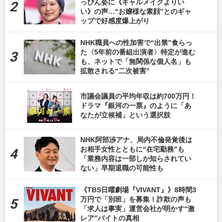
っぴん姿に《ギャルメイクよりい
い》の声…“お嬢様な素顔”とのギャ
ップで好感度爆上がり
NHK職員への性加害で“出禁”食らっ
た〈5年前の番組出演者〉特定が進む
も、ネットで「無関係な個人名」も
拡散される“二次被害”
市議会議員の平均年収は約700万円！
ドラマ『銀河の一票』のように「あ
なたが立候補」という選択肢
NHK阿部渉アナ、局内不倫発覚後は
お相手女性とともに“在宅勤務”も
「業務内容は一部しか知らされてい
ない」早期退職の可能性も
《TBS日曜劇場『VIVANT』》8時間3
万円で「別班」を募集！詐欺の声も
「求人は事実」運営会社が明かす“激
レア”バイトの真相