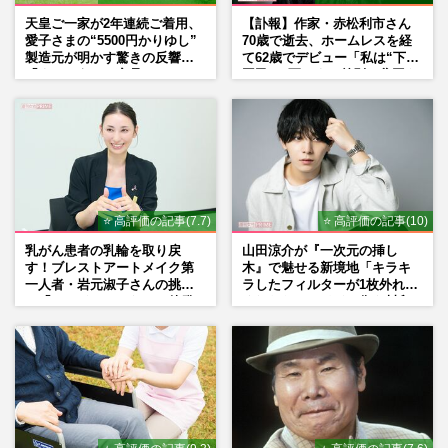
天皇ご一家が2年連続ご着用、
【訃報】作家・赤松利市さん
愛子さまの“5500円かりゆし”
70歳で逝去、ホームレスを経
製造元が明かす驚きの反響
て62歳でデビュー「私は“下級
「まさかうちの商品とは…」
国民”。死ぬまで差別と貧困を
書き続けます」壮絶人生
⭐ 高評価の記事(7.7)
⭐ 高評価の記事(10)
乳がん患者の乳輪を取り戻
山田涼介が『一次元の挿し
す！ブレストアートメイク第
木』で魅せる新境地「キラキ
一人者・岩元淑子さんの挑戦
ラしたフィルターが1枚外れて
と「ハードルしかない」啓発
くれたら」アイドル像を封印
の“壁”
した覚悟