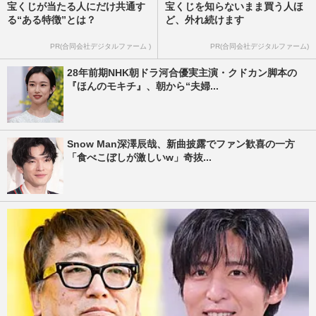
宝くじが当たる人にだけ共通す
宝くじを知らないまま買う人ほ
る“ある特徴”とは？
ど、外れ続けます
PR(合同会社デジタルファーム )
PR(合同会社デジタルファーム)
28年前期NHK朝ドラ河合優実主演・クドカン脚本の
『ほんのモキチ』、朝から“夫婦...
Snow Man深澤辰哉、新曲披露でファン歓喜の一方
「食べこぼしが激しいw」奇抜...