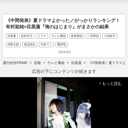
《中間発表》夏ドラマよかった／がっかりランキング！
有村架純×目黒蓮『海のはじまり』がまさかの結果
目黒蓮
松村北斗
ドラマ
テレビ番組
有村架純
二宮和也
小池栄子
仲野太賀
渡辺翔太
中村アン
櫻井翔
2024/8/5
週刊女性PRIME
芸能
テレビ番組
目黒蓮
《中間発表》夏ドラマよ
広告の下にコンテンツが続きます
もっと読む
arrow_forward_ios