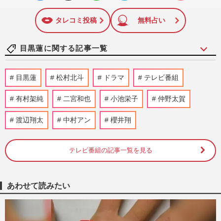
いね
マーク
に追加
タレコミ投稿
無料占い
目黒蓮に関する記事一覧
『Snow Man』、活動休止の目黒蓮不在で
目黒蓮
松村北斗
ドラマ
テレビ番組
『THE FIRST TAKE』出演にファン困惑
《なぜいないタイミングで？》“…
有村架純
二宮和也
小池栄子
仲野太賀
週刊女性PRIME
2026/7/24
渡辺翔太
中村アン
櫻井翔
映画『マイケル』ロケットスタートで
〈100億円突破も期待〉…「邦高洋低」が
一転した映画界に起きている“…
テレビ番組の記事一覧を見る
週刊女性PRIME
2026/6/23
あわせて読みたい
木村拓哉、吉野家『麦とろ牛』新CMで
「迎え舌」封印＆「とろろ嫌い」克服か？
《目黒蓮かと思った》後輩と激…