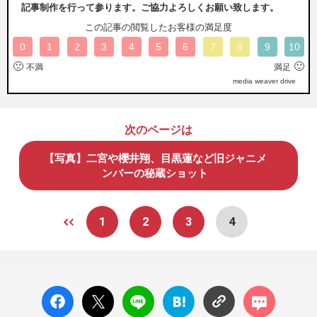
記事制作を行って参ります。ご協力よろしくお願い致します。
この記事の閲覧したお客様の満足度
0
1
2
3
4
5
6
7
8
9
10
🙁
🙂
不満
満足
media weaver drive
次のページは
【写真】二宮や櫻井翔、目黒蓮など旧ジャニメ
ンバーの秘蔵ショット
1
2
3
4
facebo
X ポス
LINE
はてな
コメン
ok い
ト
ブック
ト