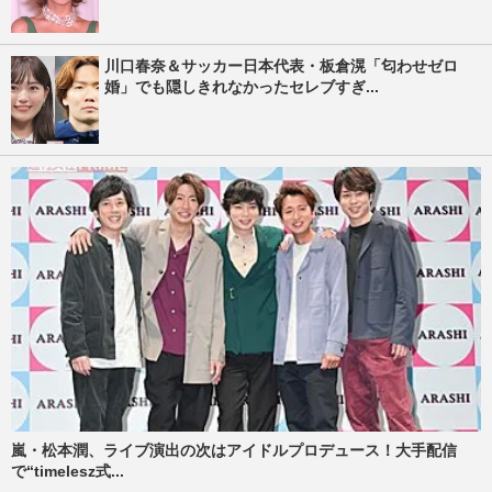
川口春奈＆サッカー日本代表・板倉滉「匂わせゼロ
婚」でも隠しきれなかったセレブすぎ...
嵐・松本潤、ライブ演出の次はアイドルプロデュース！大手配信
で“timelesz式...