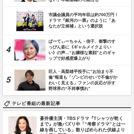
市議会議員の平均年収は約700万円！
ドラマ『銀河の一票』のように「あ
なたが立候補」という選択肢
ぱーてぃーちゃん・信子、衝撃のす
っぴん姿に《ギャルメイクよりい
い》の声…“お嬢様な素顔”とのギャ
ップで好感度爆上がり
巨人・高梨雄平投手に”お泊まり不
倫”報道も「ゾンビのせいで不倫がか
わいく見える」ファンの反応が示す
野球界の“不祥事慣れ”
テレビ番組の最新記事
蒼井優主演・TBSドラマ『Tシャツが乾く
まで』が激バズリ中「“考察ドラマ”とは一
線を画している」散りばめられた伏線より