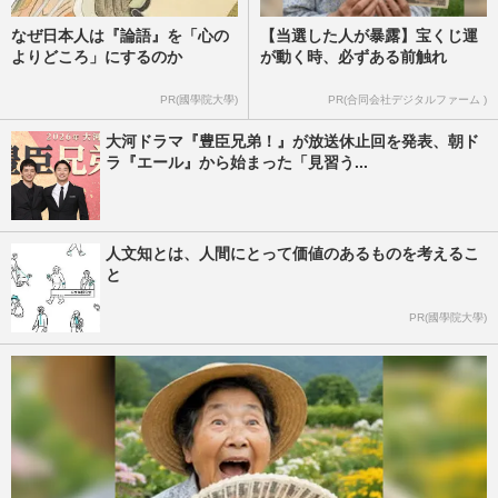
なぜ日本人は『論語』を「心の
【当選した人が暴露】宝くじ運
よりどころ」にするのか
が動く時、必ずある前触れ
PR(國學院大學)
PR(合同会社デジタルファーム )
大河ドラマ『豊臣兄弟！』が放送休止回を発表、朝ド
ラ『エール』から始まった「見習う...
人文知とは、人間にとって価値のあるものを考えるこ
と
PR(國學院大學)