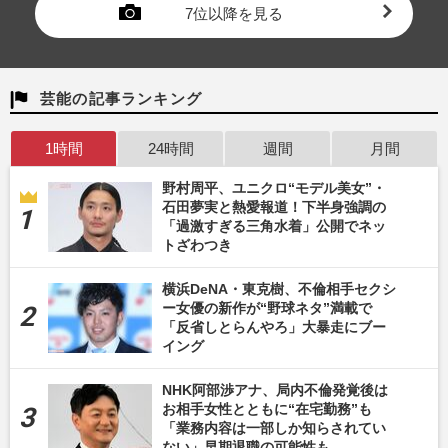
7位以降を見る
芸能の記事ランキング
1時間
24時間
週間
月間
野村周平、ユニクロ“モデル美女”・
石田夢実と熱愛報道！下半身強調の
「過激すぎる三角水着」公開でネッ
トざわつき
横浜DeNA・東克樹、不倫相手セクシ
ー女優の新作が“野球ネタ”満載で
「反省しとらんやろ」大暴走にブー
イング
NHK阿部渉アナ、局内不倫発覚後は
お相手女性とともに“在宅勤務”も
「業務内容は一部しか知らされてい
ない」早期退職の可能性も