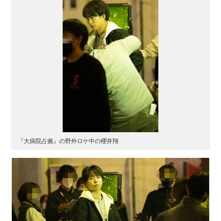
『大病院占拠』の野外ロケ中の櫻井翔