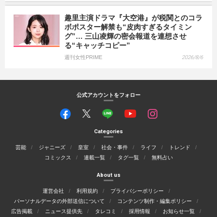
趣里主演ドラマ『大空港』が税関とのコラ
ボポスター解禁も“皮肉すぎるタイミン
グ”… 三山凌輝の密会報道を連想させ
る“キャッチコピー”
週刊女性PRIME
2026/8/6
公式アカウントをフォロー
Categories
芸能
ジャニーズ
皇室
社会・事件
ライフ
トレンド
コミックス
連載一覧
タグ一覧
無料占い
About us
運営会社
利用規約
プライバシーポリシー
パーソナルデータの外部送信について
コンテンツ制作・編集ポリシー
広告掲載
ニュース提供先
タレコミ
採用情報
お知らせ一覧