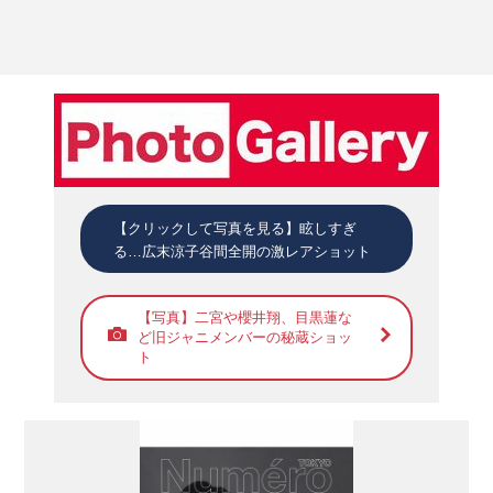
【クリックして写真を見る】眩しすぎ
る…広末涼子谷間全開の激レアショット
【写真】二宮や櫻井翔、目黒蓮な
ど旧ジャニメンバーの秘蔵ショッ
ト