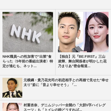
NHK職員への性加害で“出禁”食
【独自】元『BE:FIRST』三山
らった〈5年前の番組出演者〉特
凌輝、舞台関係者が明かした花
定が進むも、ネット...
乃まりあ“密会報道...
元横綱・貴乃花光司の初恋相手との再婚で見せた“幸せ
太り”姿に「昔より幸せそう」「...
村重杏奈、デニムジッパー全開の「大胆V字ハイレグ
スーツ」も「トイレの時どうすれば...