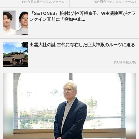
PR(合同会社デジタルファーム )
PR(合同会社デジタルファーム )
『SixTONES』松村北斗×芳根京子、W主演映画がクラ
ンクイン直前に「突如中止...
出雲大社の謎 古代に存在した巨大神殿のルーツに迫る
PR(國學院大學)