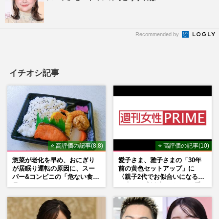
Recommended by
イチオシ記事
⭐ 高評価の記事(8.8)
⭐ 高評価の記事(10)
惣菜が老化を早め、おにぎり
愛子さま、雅子さまの「30年
が居眠り運転の原因に、スー
前の黄色セットアップ」に
パー&コンビニの「危ない食
〈親子2代でお似合いになる〉
品」
の声、ご成婚時のドレスも手
がけた森英恵さんとの絆