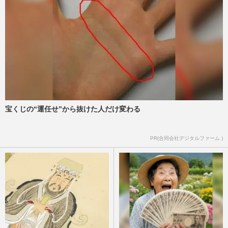
週刊女性PRIME
2026/6/3
目黒蓮『SAKAMOTO DAYS』が『コナ
ン』『マリオ』抑えて1位の好発進、「福
田節」封印が奏功して“100億円の…
週刊女性PRIME
2026/6/3
真田広之主演『SHOGUN 将軍』シーズン
2の撮影映像に目黒蓮が登場「めめの髷姿
宝くじの“運任せ”から抜けた人だけ変わる
が素敵」ファンが見逃さなかっ…
週刊女性PRIME
2026/5/21
PR(合同会社デジタルファーム )