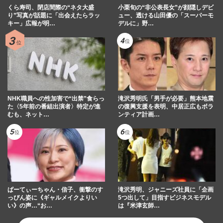
くら寿司、閉店間際の“ネタ大盛
小栗旬の“非公表長女”が顔隠しデビ
り”写真が話題に「出会えたらラッ
ュー、透ける山田優の「スーパーモ
キー」広報が明…
デルに」野…
NHK職員への性加害で“出禁”食らっ
滝沢秀明氏「男手が必要」熊本地震
た〈5年前の番組出演者〉特定が進
の復興支援を表明、中居正広もボラ
むも、ネット…
ンティア計画…
ぱーてぃーちゃん・信子、衝撃のす
滝沢秀明、ジャニーズ社員に「企画
っぴん姿に《ギャルメイクよりい
5つ出して」目指すビジネスモデル
い》の声…“お…
は『米津玄師…