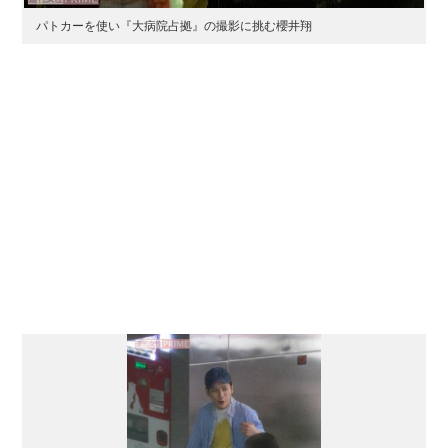
パトカーを使い『大病院占拠』の撮影に挑む櫻井翔