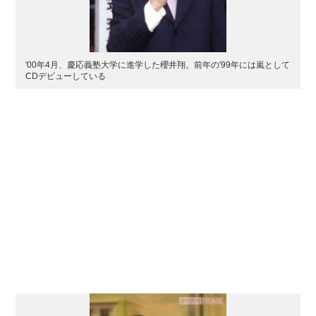
'00年4月、慶応義塾大学に進学した櫻井翔。前年の'99年には嵐として
CDデビューしている