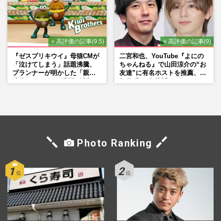
⭐ 高評価の記事(9.5)
⭐ 高評価の記事(9)
『ゼスプリキウイ』母猫CMが
二宮和也、YouTube『よにの
「泣けてしまう」話題沸騰、
ちゃんねる』で山田涼介の“お
プランナーが明かした「親に
友達”に有名ホストを推薦、歌
連絡したくなる」制作秘話
舞伎町に“急接近”でファン
「関わらないで！」
Photo Ranking