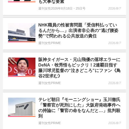
も大事な要素
週刊女性2026年8月18日・25日号
2026/8/7
NHK職員の性被害問題「受信料払ってい
るんだから…」出演者非公表の“逃げ腰姿
勢”で問われる公共放送の責任
週刊女性PRIME
2026/8/7
阪神タイガース・元山飛優の落球エラーに
DeNA・牧秀悟もビックリ！2連覇目指す
藤川球児監督の“泣きどころ”にファン《鳥
谷2世求む》
週刊女性PRIME
2026/8/7
テレビ朝日『モーニングショー』玉川徹氏
「警察官が死刑にした」大阪府発砲事件へ
の持論に「警官の命をなんだと…」批判殺
到
週刊女性PRIME
2026/8/7