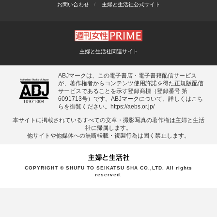
お問い合わせ
主婦と生活社公式サイト
主婦と生活社関連サイト
ABJマークは、この電子書店・電子書籍配信サービス
が、著作権者からコンテンツ使用許諾を得た正規版配信
サービスであることを示す登録商標（登録番号 第
6091713号）です。ABJマークについて、詳しくはこち
らを御覧ください。
https://aebs.or.jp/
本サイトに掲載されているすべての⽂章・撮影写真の著作権は主婦と⽣活
社に帰属します。
他サイトや他媒体への無断転載・複製⾏為は固く禁⽌します。
COPYRIGHT © SHUFU TO SEIKATSU SHA CO.,LTD. All rights
reserved.