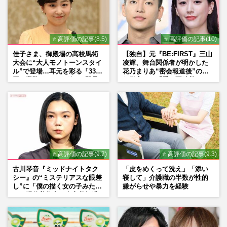
⭐ 高評価の記事(8.5)
⭐ 高評価の記事(10)
佳子さま、御殿場の高校馬術
【独自】元『BE:FIRST』三山
大会に“大人モノトーンスタイ
凌輝、舞台関係者が明かした
ル”で登場…耳元を彩る「3300
花乃まりあ“密会報道後”の呆
円の藍染イヤリング」は即品
れ発言と、『愛の不時着』の
薄に
劇場が答えた共演舞台の行方
⭐ 高評価の記事(9.7)
⭐ 高評価の記事(9.3)
古川琴音『ミッドナイトタク
「皮をめくって洗え」「添い
シー』の“ミステリアスな眼差
寝して」介護職の半数が性的
し”に「僕の描く女の子みた
嫌がらせや暴力を経験
い」現代美術家・奈良美智氏
もSNSで“公認”