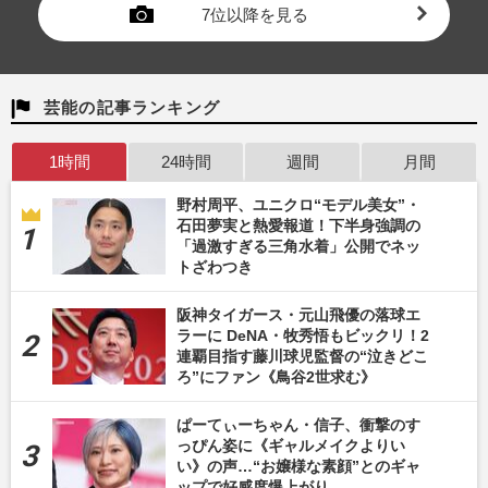
7位以降を見る
芸能の記事ランキング
1時間
24時間
週間
月間
野村周平、ユニクロ“モデル美女”・
石田夢実と熱愛報道！下半身強調の
「過激すぎる三角水着」公開でネッ
トざわつき
阪神タイガース・元山飛優の落球エ
ラーに DeNA・牧秀悟もビックリ！2
連覇目指す藤川球児監督の“泣きどこ
ろ”にファン《鳥谷2世求む》
ぱーてぃーちゃん・信子、衝撃のす
っぴん姿に《ギャルメイクよりい
い》の声…“お嬢様な素顔”とのギャ
ップで好感度爆上がり