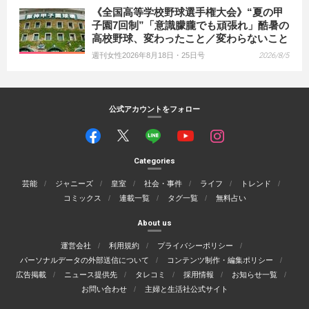
《全国高等学校野球選手権大会》“夏の甲
子園7回制”「意識朦朧でも頑張れ」酷暑の
高校野球、変わったこと／変わらないこと
週刊女性2026年8月18日・25日号
2026/8/5
公式アカウントをフォロー
Categories
芸能
ジャニーズ
皇室
社会・事件
ライフ
トレンド
コミックス
連載一覧
タグ一覧
無料占い
About us
運営会社
利用規約
プライバシーポリシー
パーソナルデータの外部送信について
コンテンツ制作・編集ポリシー
広告掲載
ニュース提供先
タレコミ
採用情報
お知らせ一覧
お問い合わせ
主婦と生活社公式サイト