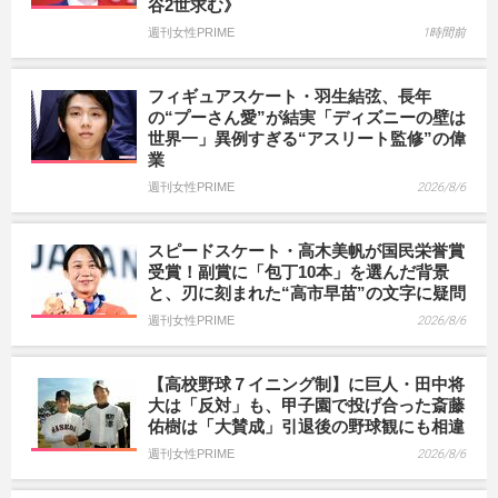
谷2世求む》
週刊女性PRIME
1時間前
フィギュアスケート・羽生結弦、長年
の“プーさん愛”が結実「ディズニーの壁は
世界一」異例すぎる“アスリート監修”の偉
業
週刊女性PRIME
2026/8/6
スピードスケート・高木美帆が国民栄誉賞
受賞！副賞に「包丁10本」を選んだ背景
と、刃に刻まれた“高市早苗”の文字に疑問
週刊女性PRIME
2026/8/6
【高校野球７イニング制】に巨人・田中将
大は「反対」も、甲子園で投げ合った斎藤
佑樹は「大賛成」引退後の野球観にも相違
週刊女性PRIME
2026/8/6