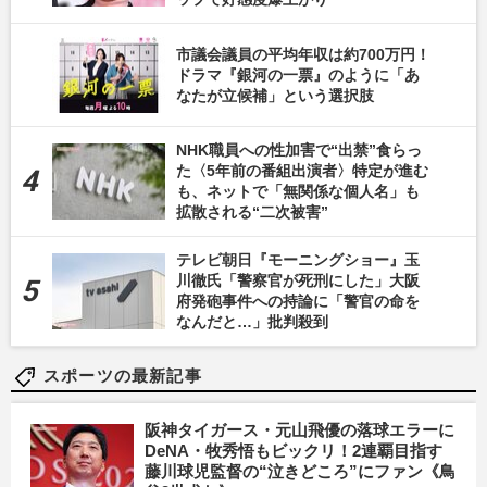
市議会議員の平均年収は約700万円！
ドラマ『銀河の一票』のように「あ
なたが立候補」という選択肢
NHK職員への性加害で“出禁”食らっ
た〈5年前の番組出演者〉特定が進む
も、ネットで「無関係な個人名」も
拡散される“二次被害”
テレビ朝日『モーニングショー』玉
川徹氏「警察官が死刑にした」大阪
府発砲事件への持論に「警官の命を
なんだと…」批判殺到
スポーツの最新記事
阪神タイガース・元山飛優の落球エラーに
DeNA・牧秀悟もビックリ！2連覇目指す
藤川球児監督の“泣きどころ”にファン《鳥