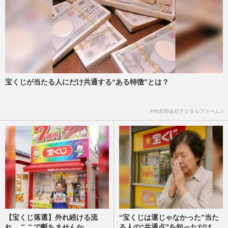
宝くじが当たる人にだけ共通する“ある特徴”とは？
PR(合同会社デジタルファーム )
【宝くじ落選】外れ続ける流
“宝くじは運じゃなかった”当た
れ、ここで断ちませんか
る人の“共通点”を知っただけ