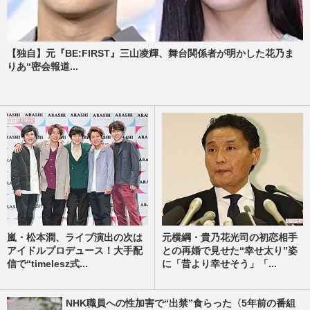
【独自】元『BE:FIRST』三山凌輝、舞台関係者が明かした花乃ま
りあ“密会報道...
嵐・松本潤、ライブ演出の次は
元横綱・貴乃花光司の初恋相手
アイドルプロデュース！大手配
との再婚で見せた“幸せ太り”姿
信で“timelesz式...
に「昔より幸せそう」「...
NHK職員への性加害で“出禁”食らった〈5年前の番組