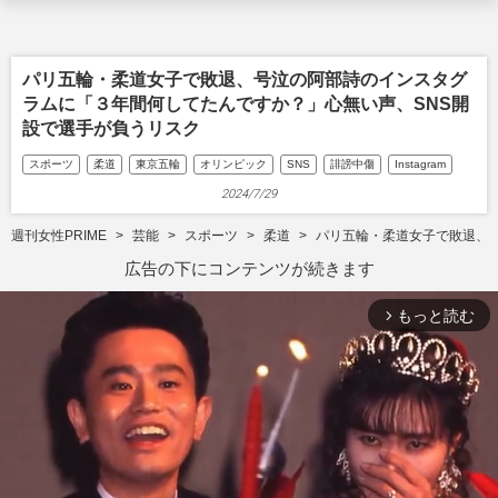
パリ五輪・柔道女子で敗退、号泣の阿部詩のインスタグ
ラムに「３年間何してたんですか？」心無い声、SNS開
設で選手が負うリスク
スポーツ
柔道
東京五輪
オリンピック
SNS
誹謗中傷
Instagram
2024/7/29
週刊女性PRIME
芸能
スポーツ
柔道
パリ五輪・柔道女子で敗退、
広告の下にコンテンツが続きます
もっと読む
arrow_forward_ios