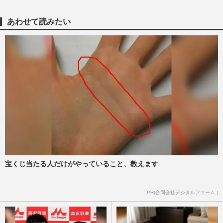
タコール」大騒ぎの夜
週刊女性PRIME
2024/12/24
あわせて読みたい
柔道五輪金メダリストの井上康生、妻でモ
デルの東原亜希の“裸に見える服”と家族旅
行の“仲良し動画”が不…
週刊女性PRIME
2024/12/14
柔道・阿部詩の“モデル姿”が「別人級」
「誰か分からなかった」“号泣敗戦”のイン
パクト打破も消えない皮…
週刊女性PRIME
2024/10/12
宝くじ当たる人だけがやっていること、教えます
橋本梨菜「売名行為なのかな」今度は阿部
一二三との“結婚匂わせ”、批判をスルー
の“ダイヤモンドメンタル…
PR(合同会社デジタルファーム )
週刊女性PRIME
2024/9/14