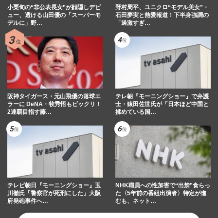
小栗旬の“非公表長女”が顔隠しデビ
野村周平、ユニクロ“モデル美女”・
ュー、透ける山田優の「スーパーモ
石田夢実と熱愛報道！下半身強調の
デルに」野…
「過激すぎ…
阪神タイガース・元山飛優の落球エ
テレ朝『モーニングショー』で弁護
ラーに DeNA・牧秀悟もビックリ！
士・猿田佐世氏が「日本ほど中国と
2連覇目指す藤…
揉めている国…
テレビ朝日『モーニングショー』玉
NHK職員への性加害で“出禁”食らっ
川徹氏「警察官が死刑にした」大阪
た〈5年前の番組出演者〉特定が進
府発砲事件へ…
むも、ネット…