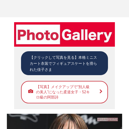
【クリックして写真を見る】本格ミニス
カート衣装でフィギュアスケートを滑ら
れた佳子さま
【写真】メイクアップで“別人級
の美人”になった柔道女子・52キ
ロ級の阿部詩