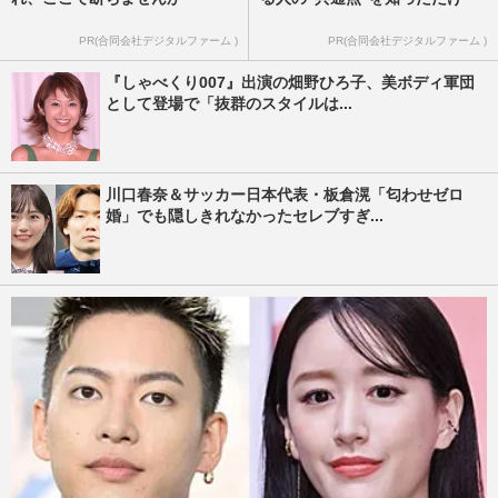
PR(合同会社デジタルファーム )
PR(合同会社デジタルファーム )
『しゃべくり007』出演の畑野ひろ子、美ボディ軍団
として登場で「抜群のスタイルは...
川口春奈＆サッカー日本代表・板倉滉「匂わせゼロ
婚」でも隠しきれなかったセレブすぎ...