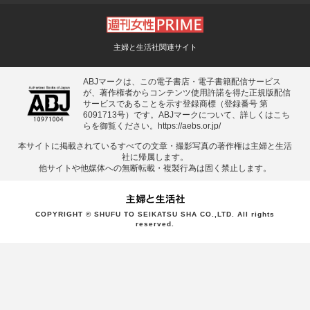
主婦と生活社関連サイト
ABJマークは、この電子書店・電子書籍配信サービス
が、著作権者からコンテンツ使用許諾を得た正規版配信
サービスであることを示す登録商標（登録番号 第
6091713号）です。ABJマークについて、詳しくはこち
らを御覧ください。
https://aebs.or.jp/
本サイトに掲載されているすべての⽂章・撮影写真の著作権は主婦と⽣活
社に帰属します。
他サイトや他媒体への無断転載・複製⾏為は固く禁⽌します。
COPYRIGHT © SHUFU TO SEIKATSU SHA CO.,LTD. All rights
reserved.