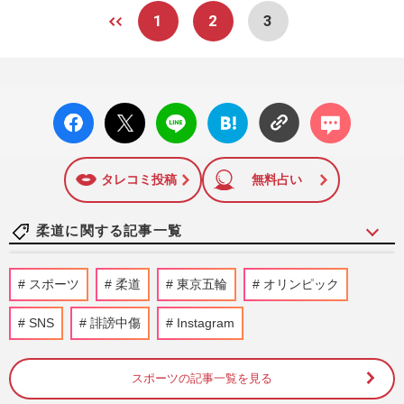
1
2
3
facebo
X ポス
LINE
はてな
コメン
ok い
ト
ブック
ト
いね
マーク
に追加
タレコミ投稿
無料占い
柔道に関する記事一覧
阿部一二三、グラドル・橋本莉菜と破局報
スポーツ
柔道
東京五輪
オリンピック
道に「別れてよかった」冷めた声の背景
に“下ネタコール”の破天荒…
SNS
誹謗中傷
Instagram
週刊女性PRIME
2025/1/6
スポーツの記事一覧を見る
【目撃撮】柔道・阿部一二三、グラドル彼
女不在の“焼き肉忘年会”でまさかの「下ネ