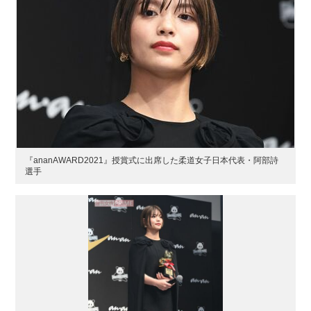
『ananAWARD2021』授賞式に出席した柔道女子日本代表・阿部詩
選手