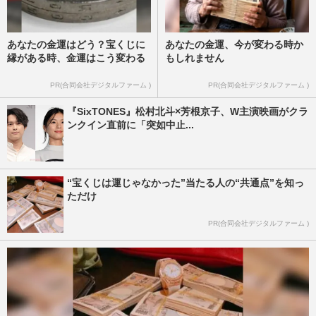
あなたの金運はどう？宝くじに
あなたの金運、今が変わる時か
縁がある時、金運はこう変わる
もしれません
PR(合同会社デジタルファーム )
PR(合同会社デジタルファーム )
『SixTONES』松村北斗×芳根京子、W主演映画がクラ
ンクイン直前に「突如中止...
“宝くじは運じゃなかった”当たる人の“共通点”を知っ
ただけ
PR(合同会社デジタルファーム )