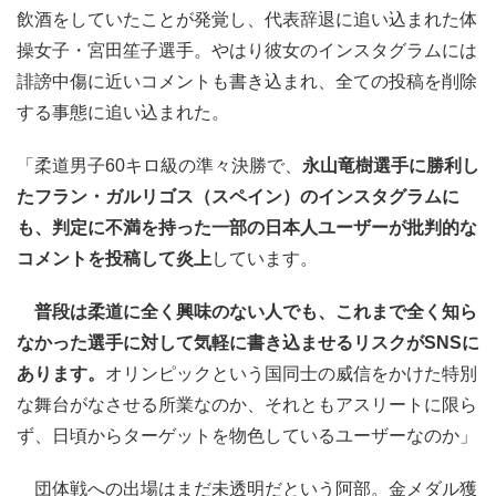
飲酒をしていたことが発覚し、代表辞退に追い込まれた体
操女子・宮田笙子選手。やはり彼女のインスタグラムには
誹謗中傷に近いコメントも書き込まれ、全ての投稿を削除
する事態に追い込まれた。
「柔道男子60キロ級の準々決勝で、
永山竜樹選手に勝利し
たフラン・ガルリゴス（スペイン）のインスタグラムに
も、判定に不満を持った一部の日本人ユーザーが批判的な
コメントを投稿して炎上
しています。
普段は柔道に全く興味のない人でも、これまで全く知ら
なかった選手に対して気軽に書き込ませるリスクがSNSに
あります。
オリンピックという国同士の威信をかけた特別
な舞台がなさせる所業なのか、それともアスリートに限ら
ず、日頃からターゲットを物色しているユーザーなのか」
団体戦への出場はまだ未透明だという阿部。金メダル獲