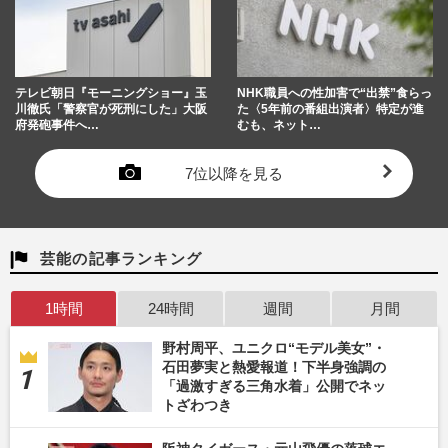
テレビ朝日『モーニングショー』玉
NHK職員への性加害で“出禁”食らっ
川徹氏「警察官が死刑にした」大阪
た〈5年前の番組出演者〉特定が進
府発砲事件へ…
むも、ネット…
7位以降を見る
芸能の記事ランキング
1時間
24時間
週間
月間
野村周平、ユニクロ“モデル美女”・
石田夢実と熱愛報道！下半身強調の
「過激すぎる三角水着」公開でネッ
トざわつき