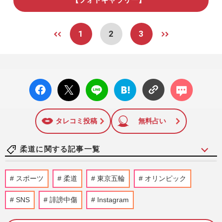
1
2
3
facebo
X ポス
LINE
はてな
コメン
ok い
ト
ブック
ト
いね
マーク
に追加
タレコミ投稿
無料占い
柔道に関する記事一覧
阿部一二三、グラドル・橋本莉菜と破局報
スポーツ
柔道
東京五輪
オリンピック
道に「別れてよかった」冷めた声の背景
に“下ネタコール”の破天荒…
SNS
誹謗中傷
Instagram
週刊女性PRIME
2025/1/6