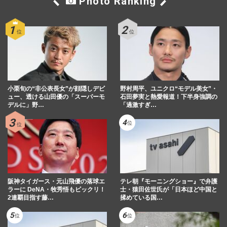
Photo Ranking
小栗旬の“非公表長女”が顔隠しデビ
野村周平、ユニクロ“モデル美女”・
ュー、透ける山田優の「スーパーモ
石田夢実と熱愛報道！下半身強調の
デルに」野…
「過激すぎ…
阪神タイガース・元山飛優の落球エ
テレ朝『モーニングショー』で弁護
ラーに DeNA・牧秀悟もビックリ！
士・猿田佐世氏が「日本ほど中国と
2連覇目指す藤…
揉めている国…