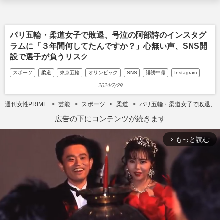
パリ五輪・柔道女子で敗退、号泣の阿部詩のインスタグ
ラムに「３年間何してたんですか？」心無い声、SNS開
設で選手が負うリスク
スポーツ
柔道
東京五輪
オリンピック
SNS
誹謗中傷
Instagram
2024/7/29
週刊女性PRIME
芸能
スポーツ
柔道
パリ五輪・柔道女子で敗退、
広告の下にコンテンツが続きます
もっと読む
arrow_forward_ios