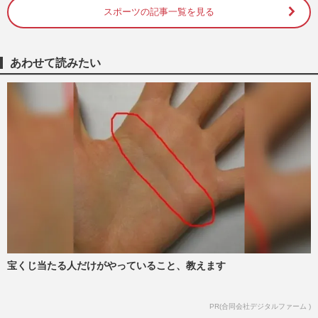
スポーツの記事一覧を見る
【目撃撮】柔道・阿部一二三、グラドル彼
女不在の“焼き肉忘年会”でまさかの「下ネ
タコール」大騒ぎの夜
週刊女性PRIME
2024/12/24
あわせて読みたい
柔道五輪金メダリストの井上康生、妻でモ
デルの東原亜希の“裸に見える服”と家族旅
行の“仲良し動画”が不…
週刊女性PRIME
2024/12/14
柔道・阿部詩の“モデル姿”が「別人級」
「誰か分からなかった」“号泣敗戦”のイン
パクト打破も消えない皮…
週刊女性PRIME
2024/10/12
宝くじ当たる人だけがやっていること、教えます
橋本梨菜「売名行為なのかな」今度は阿部
一二三との“結婚匂わせ”、批判をスルー
の“ダイヤモンドメンタル…
PR(合同会社デジタルファーム )
週刊女性PRIME
2024/9/14