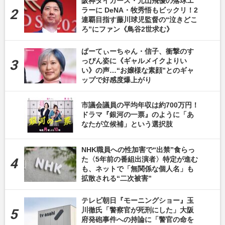
阪神タイガース・元山飛優の落球エ
ラーに DeNA・牧秀悟もビックリ！2
連覇目指す藤川球児監督の“泣きどこ
ろ”にファン《鳥谷2世求む》
ぱーてぃーちゃん・信子、衝撃のす
っぴん姿に《ギャルメイクよりい
い》の声…“お嬢様な素顔”とのギャ
ップで好感度爆上がり
市議会議員の平均年収は約700万円！
ドラマ『銀河の一票』のように「あ
なたが立候補」という選択肢
NHK職員への性加害で“出禁”食らっ
た〈5年前の番組出演者〉特定が進む
も、ネットで「無関係な個人名」も
拡散される“二次被害”
テレビ朝日『モーニングショー』玉
川徹氏「警察官が死刑にした」大阪
府発砲事件への持論に「警官の命を