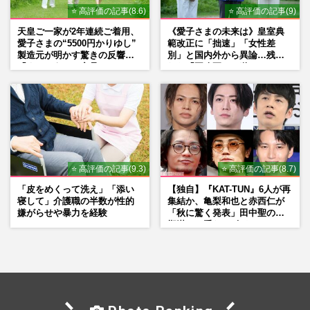
⭐ 高評価の記事(8.6)
⭐ 高評価の記事(9)
天皇ご一家が2年連続ご着用、
《愛子さまの未来は》皇室典
愛子さまの“5500円かりゆし”
範改正に「拙速」「女性差
製造元が明かす驚きの反響
別」と国内外から異論…残さ
「まさかうちの商品とは…」
れた「再改正」の道
⭐ 高評価の記事(9.3)
⭐ 高評価の記事(8.7)
「皮をめくって洗え」「添い
【独自】『KAT-TUN』6人が再
寝して」介護職の半数が性的
集結か、亀梨和也と赤西仁が
嫌がらせや暴力を経験
「秋に驚く発表」田中聖の刑
期満了と重なる“匂わせ”では
ない理由