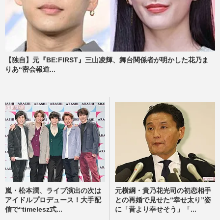
【独自】元『BE:FIRST』三山凌輝、舞台関係者が明かした花乃ま
りあ“密会報道...
嵐・松本潤、ライブ演出の次は
元横綱・貴乃花光司の初恋相手
アイドルプロデュース！大手配
との再婚で見せた“幸せ太り”姿
信で“timelesz式...
に「昔より幸せそう」「...