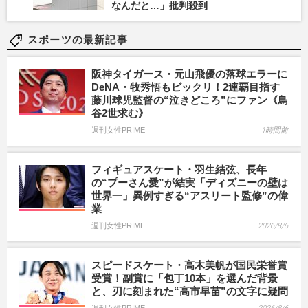
なんだと…」批判殺到
スポーツの最新記事
阪神タイガース・元山飛優の落球エラーに
DeNA・牧秀悟もビックリ！2連覇目指す
藤川球児監督の“泣きどころ”にファン《鳥
谷2世求む》
週刊女性PRIME
1時間前
フィギュアスケート・羽生結弦、長年
の“プーさん愛”が結実「ディズニーの壁は
世界一」異例すぎる“アスリート監修”の偉
業
週刊女性PRIME
2026/8/6
スピードスケート・高木美帆が国民栄誉賞
受賞！副賞に「包丁10本」を選んだ背景
と、刃に刻まれた“高市早苗”の文字に疑問
週刊女性PRIME