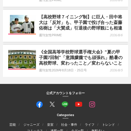
2026/8/6
【高校野球７イニング制】に巨人・田中将
大は「反対」も、甲子園で投げ合った斎藤
佑樹は「大賛成」引退後の野球観にも相違
週刊女性PRIME
2026/8/6
《全国高等学校野球選手権大会》“夏の甲
子園7回制”「意識朦朧でも頑張れ」酷暑の
高校野球、変わったこと／変わらないこと
週刊女性2026年8月18日・25日号
2026/8/5
公式アカウントをフォロー
Categories
芸能
ジャニーズ
皇室
社会・事件
ライフ
トレンド
コミックス
連載一覧
タグ一覧
無料占い