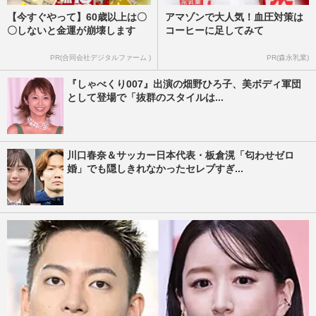
【今すぐやって】60歳以上は〇
アマゾンで大人気！血圧対策は
〇しないと金運が崩壊します
コーヒーに足してみて
PR(合同会社デジタルファーム )
PR(森永乳業)
『しゃべくり007』出演の畑野ひろ子、美ボディ軍団
として登場で「抜群のスタイルは...
川口春奈＆サッカー日本代表・板倉滉「匂わせゼロ
婚」でも隠しきれなかったセレブすぎ...