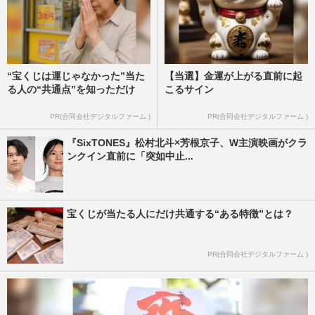
“宝くじは運じゃなかった”当た
【当選】金運が上がる直前に起
る人の“共通点”を知っただけ
こるサイン
PR(合同会社デジタルファーム )
PR(合同会社デジタルファーム )
『SixTONES』松村北斗×芳根京子、W主演映画がクラ
ンクイン直前に「突如中止...
宝くじが当たる人にだけ共通する“ある特徴”とは？
PR(合同会社デジタルファーム )