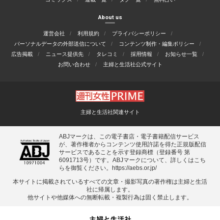
About us
運営会社
利用規約
プライバシーポリシー
パーソナルデータの外部送信について
コンテンツ制作・編集ポリシー
広告掲載
ニュース提供先
タレコミ
採用情報
お知らせ一覧
お問い合わせ
主婦と生活社公式サイト
主婦と生活社関連サイト
ABJマークは、この電子書店・電子書籍配信サービス
が、著作権者からコンテンツ使用許諾を得た正規版配信
サービスであることを示す登録商標（登録番号 第
6091713号）です。ABJマークについて、詳しくはこち
らを御覧ください。
https://aebs.or.jp/
本サイトに掲載されているすべての⽂章・撮影写真の著作権は主婦と⽣活
社に帰属します。
他サイトや他媒体への無断転載・複製⾏為は固く禁⽌します。