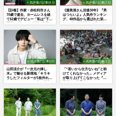
⭐ 高評価の記事(8.3)
⭐ 高評価の記事(7.6)
【訃報】作家・赤松利市さん
《渥美清さん没後30年》『男
70歳で逝去、ホームレスを経
はつらいよ』人気作ランキン
て62歳でデビュー「私は“下級
グ、48作品から選ばれた栄え
国民”。死ぬまで差別と貧困を
ある1位と評論家イチ推し
書き続けます」壮絶人生
の“神作”は
⭐ 高評価の記事(10)
⭐ 高評価の記事(8.1)
山田涼介が『一次元の挿し
「“若いから仕方ないね”と助
木』で魅せる新境地「キラキ
けてくれなかった」メディア
ラしたフィルターが1枚外れて
が取り上げてこなかった『避
くれたら」アイドル像を封印
難所での性暴力』
した覚悟