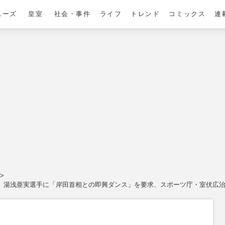
ニーズ
皇室
社会・事件
ライフ
トレンド
コミックス
連
I」湯浅亜実選手に「岸田首相との即興ダンス」を要求、スポーツ庁・室伏広