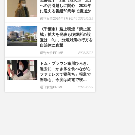
黒柳徹子「2億円老人ホーム」
へのお引越しに関心 2025年
に迎える番組50周年で勇退か
週刊女性2024年7月9日号
2024/6/25
《千葉市》路上喫煙「禁止区
域」拡大を発表も喫煙所の設
置は「0」、分煙対策の行方を
自治体に直撃
週刊女性PRIME
2026/5/27
トム・ブラウン布川ひろき、
過去に「かき氷を食べながら
ファミレスで寝落ち」報道で
謝罪も、今度は終電で寝…
週刊女性PRIME
2023/6/29