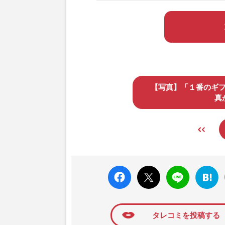
【写真】「１番のギ
真
faceboo
X ポス
LINE
はてな
k いい
ト
ブック
ね
マーク
に追加
タレコミを投稿する