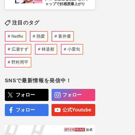
ャップで好感度爆上がり
注目のタグ
Netflix
熱愛
蒼井優
広瀬すず
林遣都
小栗旬
野村周平
SNSで最新情報を発信中！
フォロー
フォロー
フォロー
公式Youtube