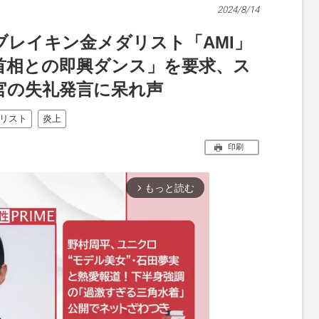
2024/8/14
ブレイキン金メダリスト「AMI」
首相との即興ダンス」を要求、ス
官の失礼発言に呆れ声
リスト
炎上
印刷
もっと読む
arrow_forward_ios