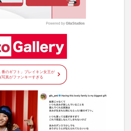
Powered by 
GliaStudios
M
u
t
e
１番のギフト」ブレイキン女王が
族写真がファンキーすぎる