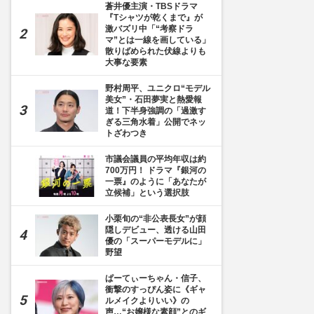
蒼井優主演・TBSドラマ
『Tシャツが乾くまで』が
激バズリ中「“考察ドラ
マ”とは一線を画している」
散りばめられた伏線よりも
大事な要素
野村周平、ユニクロ“モデル
美女”・石田夢実と熱愛報
道！下半身強調の「過激す
ぎる三角水着」公開でネッ
トざわつき
市議会議員の平均年収は約
700万円！ ドラマ『銀河の
一票』のように「あなたが
立候補」という選択肢
小栗旬の“非公表長女”が顔
隠しデビュー、透ける山田
優の「スーパーモデルに」
野望
ぱーてぃーちゃん・信子、
衝撃のすっぴん姿に《ギャ
ルメイクよりいい》の
声…“お嬢様な素顔”とのギ