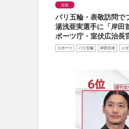
芸能
パリ五輪・表敬訪問で
湯浅亜実選手に「岸田
ポーツ庁・室伏広治長
スポーツ
パリ五輪
岸田文雄
メダ