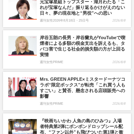
元宝塚星組トップスター・湖月わたる「こ
れが宝塚なんだ」振り返るかけがえのない
日々、夢の現在地と“男役”への思い
週刊女性2026年8月18日・25日号
2026/8/8
岸谷五朗の長男・岸谷蘭丸がYouTubeで喫
煙者による多額の税金支出を訴えるも、タ
バコ害で生じる社会的損失額の方が上回る
実情
週刊女性PRIME
2026/8/8
Mrs. GREEN APPLE×ミスタードーナツコ
ラボ“限定ボックス”が転売「これ買う人も
すごい」と賛否、懸念される店頭販売への
影響
週刊女性PRIME
2026/8/8
『映画ちいかわ 人魚の島のひみつ』入場
者特典第2弾にボンボンドロップシール配
布、“ファン以外”も飛びついた第1弾と衝