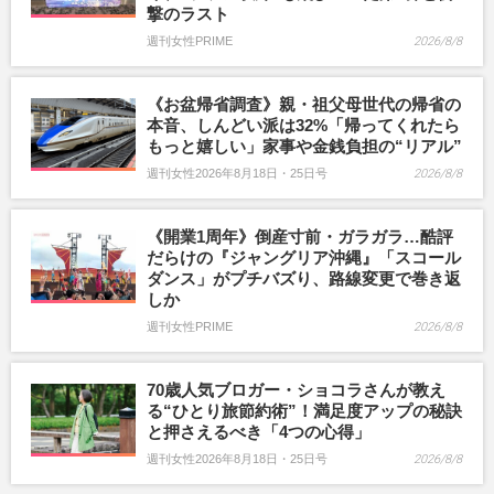
撃のラスト
週刊女性PRIME
2026/8/8
《お盆帰省調査》親・祖父母世代の帰省の
本音、しんどい派は32%「帰ってくれたら
もっと嬉しい」家事や金銭負担の“リアル”
週刊女性2026年8月18日・25日号
2026/8/8
《開業1周年》倒産寸前・ガラガラ…酷評
だらけの『ジャングリア沖縄』「スコール
ダンス」がプチバズり、路線変更で巻き返
しか
週刊女性PRIME
2026/8/8
70歳人気ブロガー・ショコラさんが教え
る“ひとり旅節約術”！満足度アップの秘訣
と押さえるべき「4つの心得」
週刊女性2026年8月18日・25日号
2026/8/8