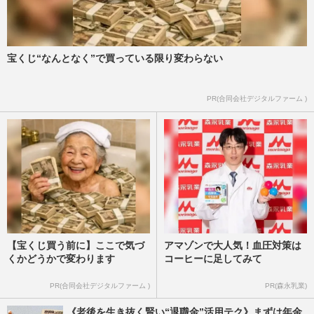
宝くじ“なんとなく”で買っている限り変わらない
PR(合同会社デジタルファーム )
【宝くじ買う前に】ここで気づ
アマゾンで大人気！血圧対策は
くかどうかで変わります
コーヒーに足してみて
PR(合同会社デジタルファーム )
PR(森永乳業)
《老後を生き抜く賢い“退職金”活用テク》まずは年金