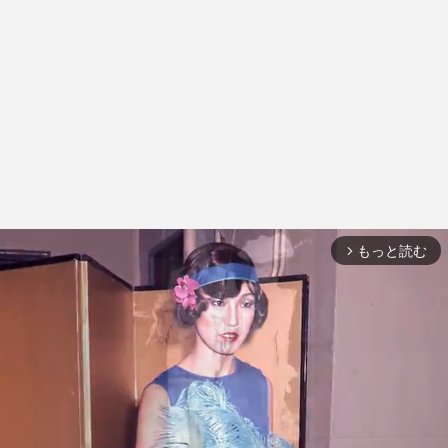
もっと読む
arrow_forward_ios