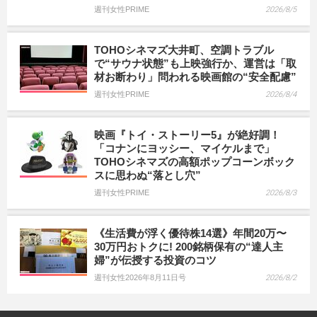
週刊女性PRIME
2026/8/5
TOHOシネマズ大井町、空調トラブル
で“サウナ状態”も上映強行か、運営は「取
材お断わり」問われる映画館の“安全配慮”
週刊女性PRIME
2026/8/4
映画『トイ・ストーリー5』が絶好調！
「コナンにヨッシー、マイケルまで」
TOHOシネマズの高額ポップコーンボック
スに思わぬ“落とし穴”
週刊女性PRIME
2026/8/3
《生活費が浮く優待株14選》年間20万〜
30万円おトクに! 200銘柄保有の“達人主
婦”が伝授する投資のコツ
週刊女性2026年8月11日号
2026/8/2