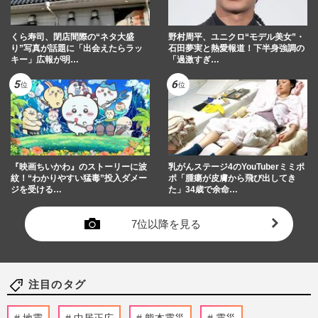
くら寿司、閉店間際の“ネタ大盛
野村周平、ユニクロ“モデル美女”・
り”写真が話題に「出会えたらラッ
石田夢実と熱愛報道！下半身強調の
キー」広報が明…
「過激すぎ…
『映画ちいかわ』のストーリーに波
乳がんステージ4のYouTuberミミポ
紋！“わかりやすい猛毒”投入ダメー
ポ「腫瘍が皮膚から飛び出してき
ジを受ける…
た」34歳で余命…
7位以降を見る
注目のタグ