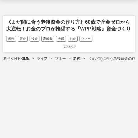
《まだ間に合う老後資金の作り方》60歳で貯金ゼロから
大逆転！お金のプロが推奨する『WPP戦略』資金づくり
老後
貯金
投資
高齢者
夫婦
お金
マネー
2024/9/2
週刊女性PRIME
ライフ
マネー
老後
《まだ間に合う老後資金の作り