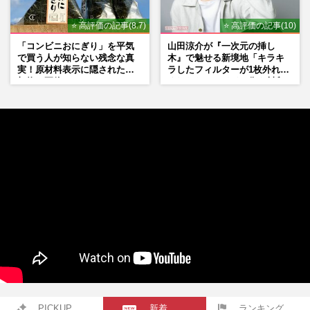
⭐ 高評価の記事(8.7)
⭐ 高評価の記事(10)
「コンビニおにぎり」を平気
山田涼介が『一次元の挿し
で買う人が知らない残念な真
木』で魅せる新境地「キラキ
実！原材料表示に隠された添
ラしたフィルターが1枚外れて
加物の正体
くれたら」アイドル像を封印
した覚悟
PICKUP
新着
ランキング