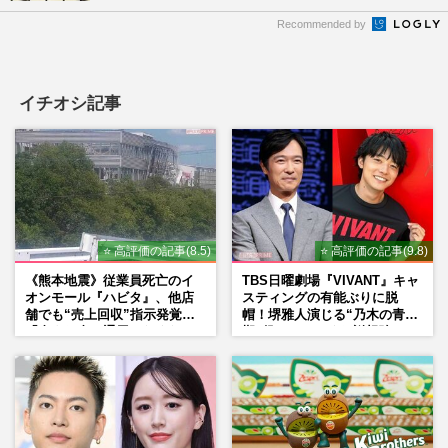
Recommended by
イチオシ記事
⭐ 高評価の記事(8.5)
⭐ 高評価の記事(9.8)
《熊本地震》従業員死亡のイ
TBS日曜劇場『VIVANT』キャ
オンモール『ハビタ』、他店
スティングの有能ぶりに脱
舗でも“売上回収”指示発覚で
帽！堺雅人演じる“乃木の青年
「命より金」通用しなくなっ
期”役は、そっくり説根強い
た言い訳
Mr.Children桜井和寿のバンド
マン長男・櫻井海音だった