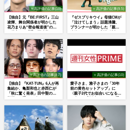
⭐ 高評価の記事(10)
⭐ 高評価の記事(9.5)
【独自】元『BE:FIRST』三山
『ゼスプリキウイ』母猫CMが
凌輝、舞台関係者が明かした
「泣けてしまう」話題沸騰、
花乃まりあ“密会報道後”の呆
プランナーが明かした「親に
れ発言と、『愛の不時着』の
連絡したくなる」制作秘話
劇場が答えた共演舞台の行方
⭐ 高評価の記事(8.7)
⭐ 高評価の記事(10)
【独自】『KAT-TUN』6人が再
愛子さま、雅子さまの「30年
集結か、亀梨和也と赤西仁が
前の黄色セットアップ」に
「秋に驚く発表」田中聖の刑
〈親子2代でお似合いになる〉
期満了と重なる“匂わせ”では
の声、ご成婚時のドレスも手
ない理由
がけた森英恵さんとの絆