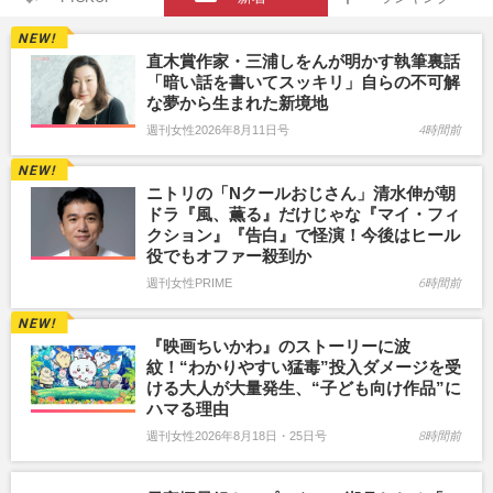
直木賞作家・三浦しをんが明かす執筆裏話
「暗い話を書いてスッキリ」自らの不可解
な夢から生まれた新境地
週刊女性2026年8月11日号
4時間前
ニトリの「Nクールおじさん」清水伸が朝
ドラ『風、薫る』だけじゃな『マイ・フィ
クション』『告白』で怪演！今後はヒール
役でもオファー殺到か
週刊女性PRIME
6時間前
『映画ちいかわ』のストーリーに波
紋！“わかりやすい猛毒”投入ダメージを受
ける大人が大量発生、“子ども向け作品”に
ハマる理由
週刊女性2026年8月18日・25日号
8時間前