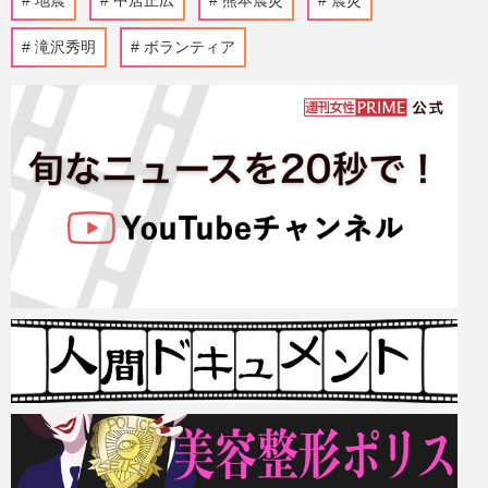
地震
中居正広
熊本震災
震災
滝沢秀明
ボランティア