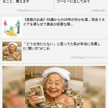
ること、教えます
コーヒーに足してみて
PR(合同会社デジタルファーム )
PR(森永乳業)
《老後のお金》55歳からの15年が分かれ道…完全リタ
イアを遅らせて資金が必要な期...
「どうせ当たらない」と思ってた私が本当に当選し
た“買い方”がこれ
PR(合同会社デジタルファーム )