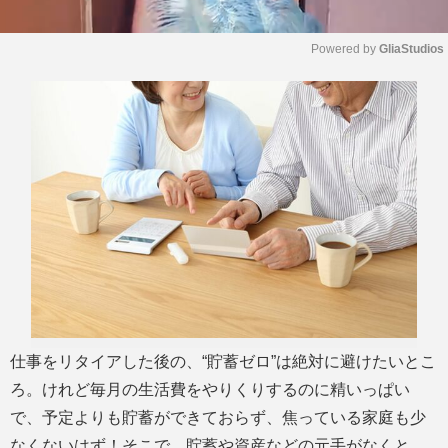
Powered by 
GliaStudios
M
u
t
e
仕事をリタイアした後の、“貯蓄ゼロ”は絶対に避けたいとこ
ろ。けれど毎月の生活費をやりくりするのに精いっぱい
で、予定よりも貯蓄ができておらず、焦っている家庭も少
なくないはず！そこで、貯蓄や資産などの元手がなくと