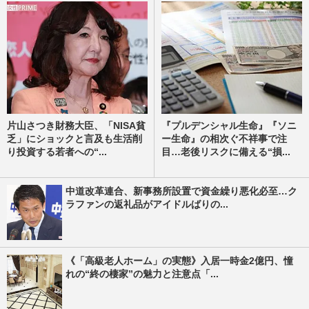
片山さつき財務大臣、「NISA貧
『プルデンシャル生命』『ソニ
乏」にショックと言及も生活削
ー生命』の相次ぐ不祥事で注
り投資する若者への“...
目…老後リスクに備える“損...
中道改革連合、新事務所設置で資金繰り悪化必至…ク
ラファンの返礼品がアイドルばりの...
《「高級老人ホーム」の実態》入居一時金2億円、憧
れの“終の棲家”の魅力と注意点「...