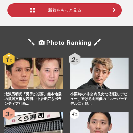
新着をもっと見る
Photo Ranking
滝沢秀明氏「男手が必要」熊本地震
小栗旬の“非公表長女”が顔隠しデビ
の復興支援を表明、中居正広もボラ
ュー、透ける山田優の「スーパーモ
ンティア計画…
デルに」野…