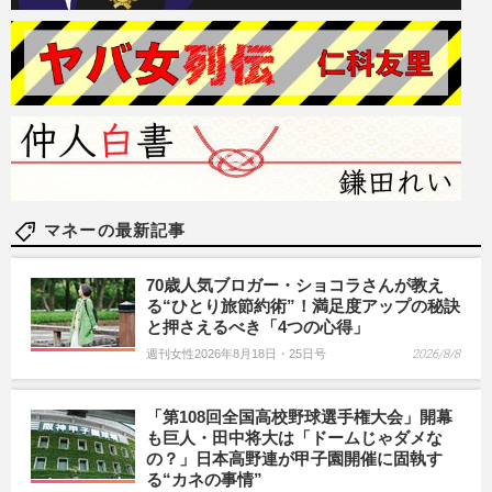
マネーの最新記事
70歳人気ブロガー・ショコラさんが教え
る“ひとり旅節約術”！満足度アップの秘訣
と押さえるべき「4つの心得」
週刊女性2026年8月18日・25日号
2026/8/8
「第108回全国高校野球選手権大会」開幕
も巨人・田中将大は「ドームじゃダメな
の？」日本高野連が甲子園開催に固執す
る“カネの事情”