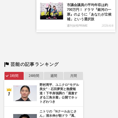
芸能の記事ランキング
1時間
24時間
週間
月間
野村周平、ユニクロ“モデル
美女”・石田夢実と熱愛報
道！下半身強調の「過激す
ぎる三角水着」公開でネッ
トざわつき
ニトリの「Nクールおじさ
ん」清水伸が朝ドラ『風、