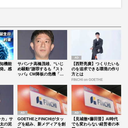
知機能
サバンナ高橋茂雄、“いじ
【西野亮廣】つくりたいも
発。感
め騒動”謝罪するも『スト
のを追求できる環境の作り
ッパ』CM降板の危機「一
方とは
気に仕事...
FINCHI on GOETHE
ンカ」サ
GOETHEとFINCHIがタッ
【見城徹×藤田晋】AI時代
太の泥
グを組み、新メディアを創
でも変わらない経営者の本