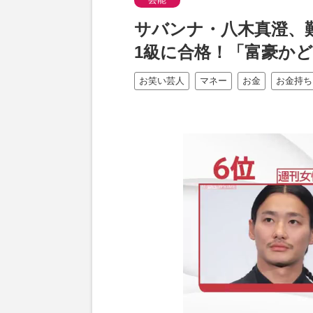
サバンナ・八木真澄、
1級に合格！「富豪か
お笑い芸人
マネー
お金
お金持ち