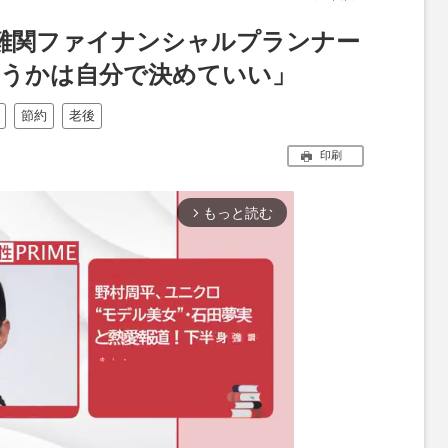
難関ファイナンシャルプランナー
どうかは自分で決めていい」
節約
老後
印刷
もっと読む
arrow_forward_ios