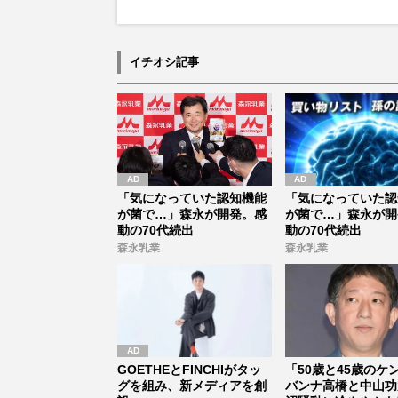
イチオシ記事
「気になっていた認知機能
「気になっていた認
が菌で…」森永が開発。感
が菌で…」森永が開
動の70代続出
動の70代続出
森永乳業
森永乳業
GOETHEとFINCHIがタッ
「50歳と45歳のケ
グを組み、新メディアを創
バンナ高橋と中山功