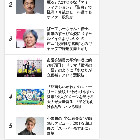
薫る』だけじゃな『マイ・
フィクション』『告白』で
怪演！今後はヒール役でも
オファー殺到か
ぱーてぃーちゃん・信子、
衝撃のすっぴん姿に《ギャ
ルメイクよりいい》の
声…“お嬢様な素顔”とのギ
ャップで好感度爆上がり
市議会議員の平均年収は約
700万円！ ドラマ『銀河の
一票』のように「あなたが
立候補」という選択肢
『映画ちいかわ』のストー
リーに波紋！“わかりやすい
猛毒”投入ダメージを受ける
大人が大量発生、“子ども向
け作品”にハマる理由
小栗旬の“非公表長女”が顔
隠しデビュー、透ける山田
優の「スーパーモデルに」
野望