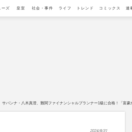
ニーズ
皇室
社会・事件
ライフ
トレンド
コミックス
連
サバンナ・八木真澄、難関ファイナンシャルプランナー1級に合格！「富豪
2024/8/31