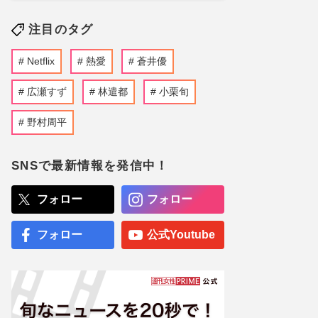
注目のタグ
Netflix
熱愛
蒼井優
広瀬すず
林遣都
小栗旬
野村周平
SNSで最新情報を発信中！
フォロー
フォロー
フォロー
公式Youtube