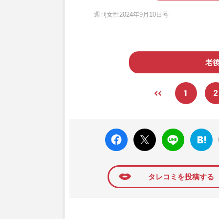
週刊女性2024年9月10日号
老
1
2
faceboo
X ポス
LINE
はてな
k いい
ト
ブック
ね
マーク
に追加
タレコミを投稿する