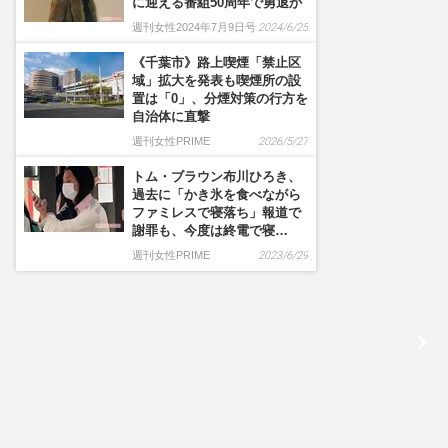
に迎える番組50周年で勇退か
週刊女性2024年7月9日号
2024/6/25
《千葉市》路上喫煙「禁止区
域」拡大を発表も喫煙所の設
置は「0」、分煙対策の行方を
自治体に直撃
週刊女性PRIME
2026/5/27
トム・ブラウン布川ひろき、
過去に「かき氷を食べながら
ファミレスで寝落ち」報道で
謝罪も、今度は終電で寝…
週刊女性PRIME
2023/6/29