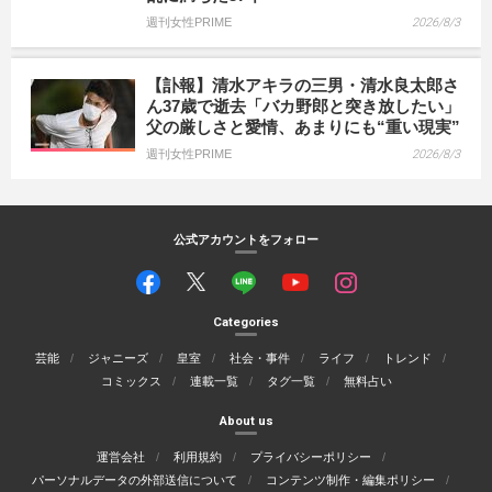
週刊女性PRIME
2026/8/3
【訃報】清水アキラの三男・清水良太郎さ
ん37歳で逝去「バカ野郎と突き放したい」
父の厳しさと愛情、あまりにも“重い現実”
週刊女性PRIME
2026/8/3
公式アカウントをフォロー
Categories
芸能
ジャニーズ
皇室
社会・事件
ライフ
トレンド
コミックス
連載一覧
タグ一覧
無料占い
About us
運営会社
利用規約
プライバシーポリシー
パーソナルデータの外部送信について
コンテンツ制作・編集ポリシー