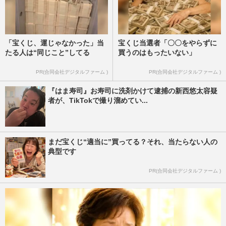
「宝くじ、運じゃなかった」当
宝くじ当選者「〇〇をやらずに
たる人は“同じこと”してる
買うのはもったいない」
PR(合同会社デジタルファーム )
PR(合同会社デジタルファーム )
『はま寿司』お寿司に洗剤かけて逮捕の新西悠太容疑
者が、TikTokで撮り溜めてい...
まだ宝くじ“適当に”買ってる？それ、当たらない人の
典型です
PR(合同会社デジタルファーム )