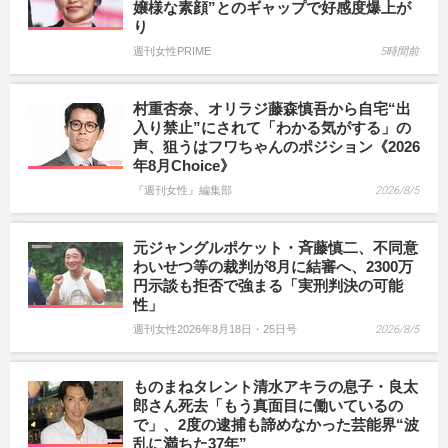
嬢様な素顔”とのギャップで好感度爆上が
り
週刊女性PRIME
5時間前
村重杏奈、オリラジ藤森慎吾から自宅“出
入り禁止”にされて「わかる気がする」の
声、狙うはフワちゃんのポジション《2026
年8月Choice》
『週刊女性』編集部
2026/8/5
元ジャングルポケット・斉藤慎二、不同意
わいせつ等の裁判が8月に結審へ、2300万
円示談も拒否で強まる「実刑判決の可能
性」
週刊女性2026年8月18日・25日号
2026/8/5
ものまねタレント清水アキラの息子・良太
郎さん死去「もう真面目に働いているの
で」、2度の逮捕も諦めなかった芸能界“波
乱に満ちた37年”