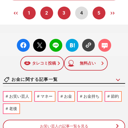
1
2
3
4
5
facebo
X ポス
LINE
はてな
コメン
ok い
ト
ブック
ト
いね
マーク
に追加
タレコミ投稿
無料占い
お金に関する記事一覧
「第108回全国高校野球選手権大会」開幕
お笑い芸人
マネー
お金
お金持ち
節約
も巨人・田中将大は「ドームじゃダメな
の？」日本高野連が甲子園開…
老後
週刊女性PRIME
2026/8/5
お笑い芸人の記事一覧を見る
《生活費が浮く優待株14選》年間20万〜