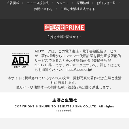
広告掲載
ニュース提供先
タレコミ
採用情報
お知らせ一覧
お問い合わせ
主婦と生活社公式サイト
主婦と生活社関連サイト
ABJマークは、この電子書店・電子書籍配信サービス
が、著作権者からコンテンツ使用許諾を得た正規版配信
サービスであることを示す登録商標（登録番号 第
6091713号）です。ABJマークについて、詳しくはこち
らを御覧ください。
https://aebs.or.jp/
本サイトに掲載されているすべての⽂章・撮影写真の著作権は主婦と⽣活
社に帰属します。
他サイトや他媒体への無断転載・複製⾏為は固く禁⽌します。
COPYRIGHT © SHUFU TO SEIKATSU SHA CO.,LTD. All rights
reserved.