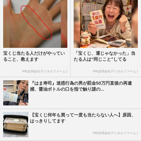
宝くじ当たる人だけがやってい
「宝くじ、運じゃなかった」当
ること、教えます
たる人は“同じこと”してる
PR(合同会社デジタルファーム )
PR(合同会社デジタルファーム )
『はま寿司』迷惑行為の男が罰金50万円直後の再逮
捕、醤油ボトルの口を指で触り謎の...
【宝くじ何年も買って一度も当たらない人へ】原因、
はっきりしてます
PR(合同会社デジタルファーム )