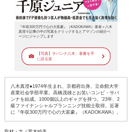
『年収300万円で心の大富豪』（KADOKAWA）著者＝八木
真澄※記事の中の写真をクリックするとアマゾンの紹介ペ
ージにジャンプします
【写真】サバンナ八木、著書を手
に語る姿
八木真澄●1974年生まれ、京都府出身。立命館大学
産業社会学部卒業。高橋茂雄とお笑いコンビ・サバ
ンナを結成。1000個以上のギャグを持つ。'23年、2
級ファイナンシャルプランニング技能士取得。近著
に『
年収300万円で心の大富豪
』（KADOKAWA）。
取材・文／荒木睦美