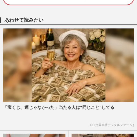
30万円おトクに! 200銘柄保有の“達人主
婦”が伝授する投資のコツ
週刊女性2026年8月11日号
2026/8/2
あわせて読みたい
《預金金利0.5%超も続々》プロが教える
「いつの間にか損」を防ぐ銀行選びと、“3
つの目的別口座”
週刊女性2026年8月11日号
2026/8/1
1.5億円脱税で有罪判決のインフルエンサ
ー・宮崎麗果、執行猶予付きに《甘すぎ》
も背負う、実刑より重い“…
週刊女性PRIME
2026/7/15
「宝くじ、運じゃなかった」当たる人は“同じこと”してる
ポケモン30周年イヤーでコラボバブル「最
高額は99万円」“金仕様”ネックレス！金の
価格高騰中で“購入価値…
PR(合同会社デジタルファーム )
週刊女性PRIME
2026/7/13