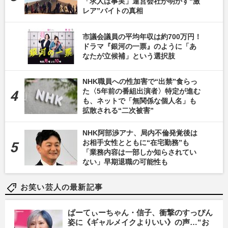
「求人は事実」運営会社が明かす“激
レア”バイトの真相
市議会議員の平均年収は約700万円！
ドラマ『銀河の一票』のように「あ
なたが立候補」という選択肢
NHK職員への性加害で“出禁”食らっ
た〈5年前の番組出演者〉特定が進む
も、ネットで「無関係な個人名」も
拡散される“二次被害”
NHK阿部渉アナ、局内不倫発覚後は
お相手女性とともに“在宅勤務”も
「業務内容は一部しか知らされてい
ない」早期退職の可能性も
お笑い芸人の最新記事
ぱーてぃーちゃん・信子、衝撃のすっぴん
姿に《ギャルメイクよりいい》の声…“お