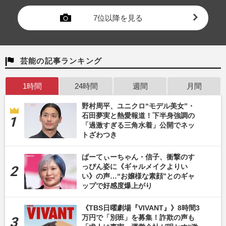
7位以降を見る
芸能の記事ランキング
1時間
24時間
週間
月間
野村周平、ユニクロ“モデル美女”・
石田夢実と熱愛報道！下半身強調の
「過激すぎる三角水着」公開でネッ
トざわつき
ぱーてぃーちゃん・信子、衝撃のす
っぴん姿に《ギャルメイクよりい
い》の声…“お嬢様な素顔”とのギャ
ップで好感度爆上がり
《TBS日曜劇場『VIVANT』》8時間3
万円で「別班」を募集！詐欺の声も