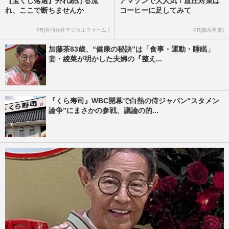
【宝くじ落選】外れ続ける流
アマゾンで大人気！血圧対策は
れ、ここで断ちませんか
コーヒーに足してみて
PR(合同会社デジタルファーム )
PR(森永乳業)
加藤茶83歳、“健康の秘訣”は「食事・運動・睡眠」
妻・綾菜が明かした夫婦の『整え...
『くら寿司』WBC開幕で白熱の侍ジャパン“スタメン
論争”にまさかの参戦、議論の的...