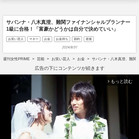
サバンナ・八木真澄、難関ファイナンシャルプランナー
1級に合格！「富豪かどうかは自分で決めていい」
お笑い芸人
マネー
お金
お金持ち
節約
老後
2024/8/31
週刊女性PRIME
芸能
お笑い芸人
お金
サバンナ・八木真澄、難関
広告の下にコンテンツが続きます
もっと読む
arrow_forward_ios