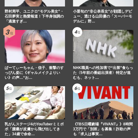
野村周平、ユニクロ“モデル美女”・
小栗旬の“非公表長女”が顔隠しデビ
石田夢実と熱愛報道！下半身強調の
ュー、透ける山田優の「スーパーモ
「過激すぎ…
デルに」野…
ぱーてぃーちゃん・信子、衝撃のす
NHK職員への性加害で“出禁”食らっ
っぴん姿に《ギャルメイクよりい
た〈5年前の番組出演者〉特定が進
い》の声…“お…
むも、ネット…
乳がんステージ4のYouTuberミミポ
《TBS日曜劇場『VIVANT』》8時間
ポ「腫瘍が皮膚から飛び出してき
3万円で「別班」を募集！詐欺の声
た」34歳で余命…
も「求人は事実…