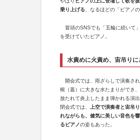
やはり
ピアノの上に登壇して歌を披
乗り上げる
、なるほどの「ピアノの
冒頭のSNSでも「五輪に続いて
を受けていたピアノ。
水責めに火責め、宙吊りに
開会式では、雨ざらしで演奏され
根（蓋）に大きな水たまりができ、
放たれて炎上したまま弾かれる演出
閉会式では、
上空で演奏者と宙吊り
れながらも、健気に美しい音色を響
るピアノ
の姿もあった。