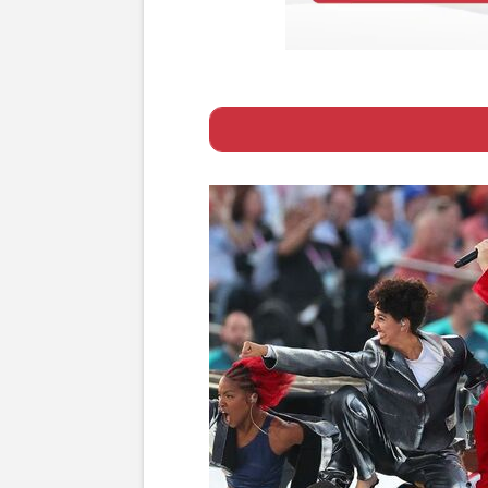
Page 1
ー 水責めに火責