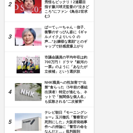
秀悟もビックリ！2連覇目
指す藤川球児監督の“泣きど
ころ”にファン《鳥谷2世求
む》
ぱーてぃーちゃん・信子、
衝撃のすっぴん姿に《ギャ
ルメイクよりいい》の
声…“お嬢様な素顔”とのギ
ャップで好感度爆上がり
市議会議員の平均年収は約
700万円！ ドラマ『銀河の
一票』のように「あなたが
立候補」という選択肢
NHK職員への性加害で“出
禁”食らった〈5年前の番組
出演者〉特定が進むも、ネ
ットで「無関係な個人名」
も拡散される“二次被害”
テレビ朝日『モーニングシ
ョー』玉川徹氏「警察官が
死刑にした」大阪府発砲事
件への持論に「警官の命を
なんだと…」批判殺到