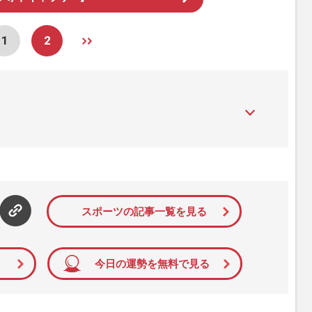
1
2
』は、2015年（平成27年）1月に開設された主婦と生活社が運
性PRIME』編集者が担当する連載陣の執筆記事を配信するほ
された記事から、インターネット利用者層にとって特に関心の
て配信しています！
スポーツの記事一覧を見る
今日の運勢を無料で見る