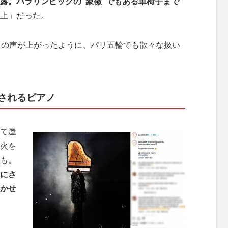
露。パラリンピックの“象徴”でもある車椅子まで
上」だった。
」の声が上がったように、パリ五輪でも散々な扱い
されるピアノ
て屋
火を
も。
にさ
かせ