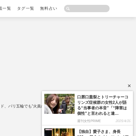
載一覧
タグ一覧
無料占い
×
ド、パリ五輪でも“火責め吊し上げ”演出で炎上