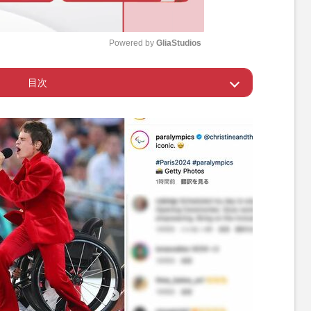
Powered by 
GliaStudios
目次
M
u
め、宙吊りにされるピアノ
t
e