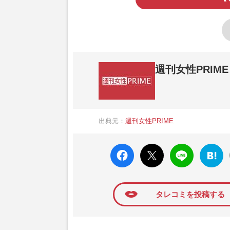
週刊女性PRIME
『週刊女性PRIME（シュージョプライム）
営する日本のニュースサイトです。『週刊女
出典元：
週刊女性PRIME
か、女性週刊誌『週刊女性』の誌面に掲載
高い題材の記事を、WEB向けにリライトし
faceboo
X ポス
LINE
はてな
k いい
ト
ブック
ね
マーク
に追加
タレコミを投稿する