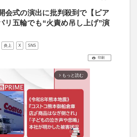
開会式の演出に批判殺到で【ピア
パリ五輪でも“火責め吊し上げ”演
炎上
X
SNS
印刷
もっと読む
arrow_forward_ios