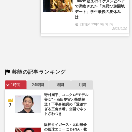
芸能の記事ランキング
1時間
24時間
週間
月間
野村周平、ユニクロ“モデル
美女”・石田夢実と熱愛報
道！下半身強調の「過激す
ぎる三角水着」公開でネッ
トざわつき
阪神タイガース・元山飛優
の落球エラーに DeNA・牧