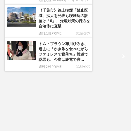
週刊女性2024年7月9日号
2024/6/25
《千葉市》路上喫煙「禁止区
域」拡大を発表も喫煙所の設
置は「0」、分煙対策の行方を
自治体に直撃
週刊女性PRIME
2026/5/27
トム・ブラウン布川ひろき、
過去に「かき氷を食べながら
ファミレスで寝落ち」報道で
謝罪も、今度は終電で寝…
週刊女性PRIME
2023/6/29