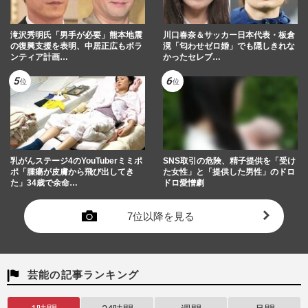
滝沢秀明氏「男手が必要」熊本地震
川口春奈＆サッカー日本代表・板倉
の復興支援を表明、中居正広もボラ
滉「匂わせゼロ婚」でも隠しきれな
ンティア計画…
かったセレブ…
乳がんステージ4のYouTuberミミポ
SNS取引の危険、精子提供を「受け
ポ「腫瘍が皮膚から飛び出してき
た女性」と「提供した男性」のドロ
た」34歳で余命…
ドロ愛憎劇
7位以降を見る
芸能の記事ランキング