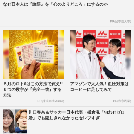
なぜ日本人は『論語』を「心のよりどころ」にするのか
PR(國學院大學)
８月のロト6はこの方法で買え!!
アマゾンで大人気！血圧対策は
６つの数字が『完全一致』する
コーヒーに足してみて
方法
PR(株式会社MURA)
PR(森永乳業)
川口春奈＆サッカー日本代表・板倉滉「匂わせゼロ
婚」でも隠しきれなかったセレブすぎ...