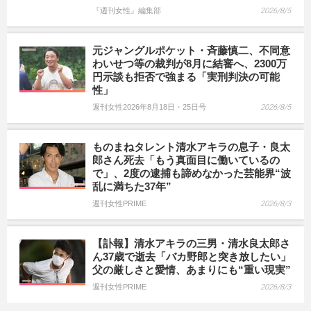
『週刊女性』編集部
2026/8/5
元ジャングルポケット・斉藤慎二、不同意
わいせつ等の裁判が8月に結審へ、2300万
円示談も拒否で強まる「実刑判決の可能
性」
週刊女性2026年8月18日・25日号
2026/8/5
ものまねタレント清水アキラの息子・良太
郎さん死去「もう真面目に働いているの
で」、2度の逮捕も諦めなかった芸能界“波
乱に満ちた37年”
週刊女性PRIME
2026/8/3
【訃報】清水アキラの三男・清水良太郎さ
ん37歳で逝去「バカ野郎と突き放したい」
父の厳しさと愛情、あまりにも“重い現実”
週刊女性PRIME
2026/8/3