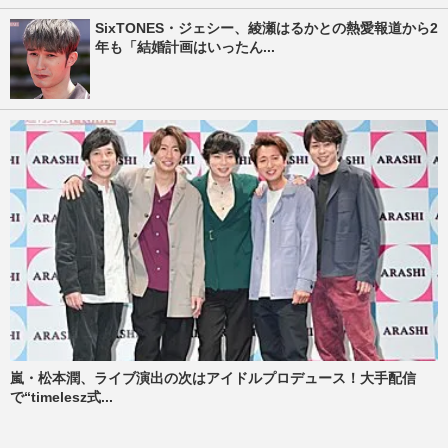
SixTONES・ジェシー、綾瀬はるかとの熱愛報道から2
年も「結婚計画はいったん...
嵐・松本潤、ライブ演出の次はアイドルプロデュース！大手配信
で“timelesz式...