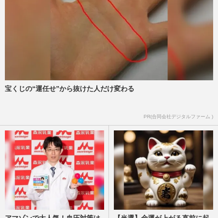
週刊女性PRIME
2025/12/9
フワちゃんの“プロレス再デビュー”に立ち
込める暗雲…人気絶頂時に明かしたどうし
ても出来ないこと
週刊女性PRIME
2025/11/24
宝くじの“運任せ”から抜けた人だけ変わる
フワちゃんが選んだ『スターダム』プロレ
ス復帰に北斗晶も懐疑的、ジャガー横田は
「対戦はない」評したリア…
PR(合同会社デジタルファーム )
週刊女性PRIME
2025/11/12