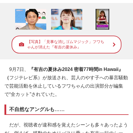
【写真】「見事な消しゴムマジック」フワち
ゃんが消えた『有吉の夏休み』
9月7日、
『有吉の夏休み2024 密着77時間in Hawaii』
（
フジテレビ系）が放送され、芸人のやす子への暴言騒動
で芸能活動を休止しているフワちゃんの出演部分が編集
で“全カット”されていた。
不自然なアングルも……
だが、視聴者が違和感を覚えたシーンも多々あったよう