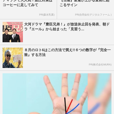
アマゾンで大人気！血圧対策は
【当選】金運が上がる直前に起
コーヒーに足してみて
こるサイン
PR(森永乳業)
PR(合同会社デジタルファーム )
大河ドラマ『豊臣兄弟！』が放送休止回を発表、朝ド
ラ『エール』から始まった「見習う...
８月のロト6はこの方法で買え!!６つの数字が『完全一
致』する方法
PR(株式会社MURA)