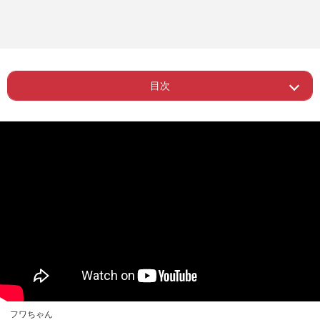
目次
Page 1
ー 不自然なアングルも……
ー フワちゃん騒動をきっかけに生まれ
Page 2
た新ルール
フワちゃん