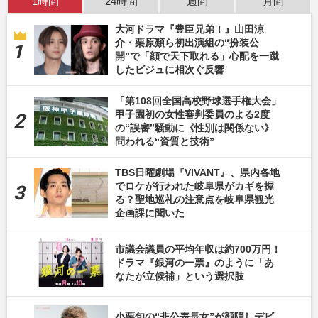
1時間
24時間
週間
月間
大河ドラマ『豊臣兄弟！』山田涼
介・栗原類ら初出演組の“扮装公
開”で「顔で天下取れる」心配を一蹴
したビジュに相次ぐ反響
「第108回全国高校野球選手権大会」
甲子園初の女性審判委員のよる2度
の“誤審”騒動に《性別は関係ない》
問われる“資質と技術”
TBS日曜劇場『VIVANT』、県内各地
でロケが行われた岐阜県がカギを握
る？聖地巡礼の注意点を岐阜県観光
企画課に聞いた
市議会議員の平均年収は約700万円！
ドラマ『銀河の一票』のように「あ
なたが立候補」という選択肢
小栗旬の“非公表長女”が顔隠しデビ