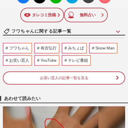
面に掲載された記事から、インターネット利用者層にとって
いね
マーク
特に関心の高い題材の記事を、WEB向けにリライトして配信
に追加
しています！
タレコミ投稿
無料占い
フワちゃんに関する記事一覧
村重杏奈、オリラジ藤森慎吾から自宅“出
フワちゃん
有吉弘行
みちょぱ
Snow Man
入り禁止”にされて「わかる気がする」の
声、狙うはフワちゃんのポ…
お笑い芸人
YouTube
テレビ番組
『週刊女性』編集部
2026/8/5
お笑い芸人の記事一覧を見る
【フワちゃんプロレス】川島明・有吉弘行
が指摘！『帰った芸能人』への苦言と社長
の反応
週刊女性PRIME
2026/1/31
あわせて読みたい
やす子『呼び出し先生タナカ』でのKEY
TO LIT・猪狩蒼弥への“不適切発言”が炎
上、ファンの逆鱗に触れるも…