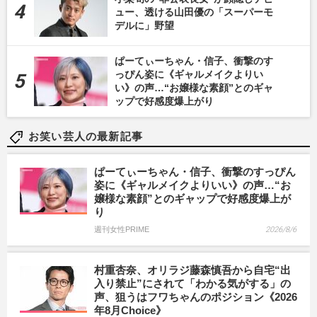
ュー、透ける山田優の「スーパーモ
デルに」野望
ぱーてぃーちゃん・信子、衝撃のす
っぴん姿に《ギャルメイクよりい
い》の声…“お嬢様な素顔”とのギャ
ップで好感度爆上がり
お笑い芸人の最新記事
ぱーてぃーちゃん・信子、衝撃のすっぴん
姿に《ギャルメイクよりいい》の声…“お
嬢様な素顔”とのギャップで好感度爆上が
り
週刊女性PRIME
2026/8/6
村重杏奈、オリラジ藤森慎吾から自宅“出
入り禁止”にされて「わかる気がする」の
声、狙うはフワちゃんのポジション《2026
年8月Choice》