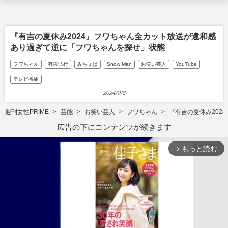
『有吉の夏休み2024』フワちゃん全カット放送が違和感
あり過ぎて逆に「フワちゃんを探せ」状態
フワちゃん
有吉弘行
みちょぱ
Snow Man
お笑い芸人
YouTube
テレビ番組
2024/9/8
週刊女性PRIME
芸能
お笑い芸人
フワちゃん
『有吉の夏休み202
広告の下にコンテンツが続きます
もっと読む
arrow_forward_ios