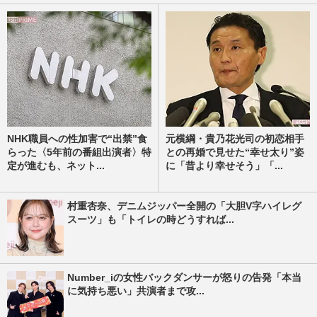
NHK職員への性加害で“出禁”食
元横綱・貴乃花光司の初恋相手
らった〈5年前の番組出演者〉特
との再婚で見せた“幸せ太り”姿
定が進むも、ネット...
に「昔より幸せそう」「...
村重杏奈、デニムジッパー全開の「大胆V字ハイレグ
スーツ」も「トイレの時どうすれば...
Number_iの女性バックダンサーが怒りの告発「本当
に気持ち悪い」共演者まで攻...