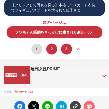
【クリックして写真を見る】本格ミニスカート衣装
でフィギュアスケートを滑られた佳子さま
次のページは
フワちゃん騒動をきっかけに生まれた新ルール
1
2
3
週刊女性PRIME
『週刊女性PRIME（シュージョプライム）』は、2015年（平
出典元：
週刊女性PRIME
成27年）1月に開設された主婦と生活社が運営する日本のニュ
ースサイトです。『週刊女性PRIME』編集者が担当する連載
facebo
X ポス
LINE
はてな
コメン
陣の執筆記事を配信するほか、女性週刊誌『週刊女性』の誌
ok い
ト
ブック
ト