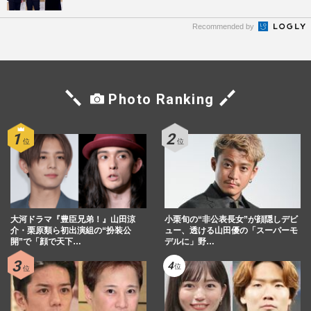
Recommended by
Photo Ranking
大河ドラマ『豊臣兄弟！』山田涼
小栗旬の“非公表長女”が顔隠しデビ
介・栗原類ら初出演組の“扮装公
ュー、透ける山田優の「スーパーモ
開”で「顔で天下…
デルに」野…