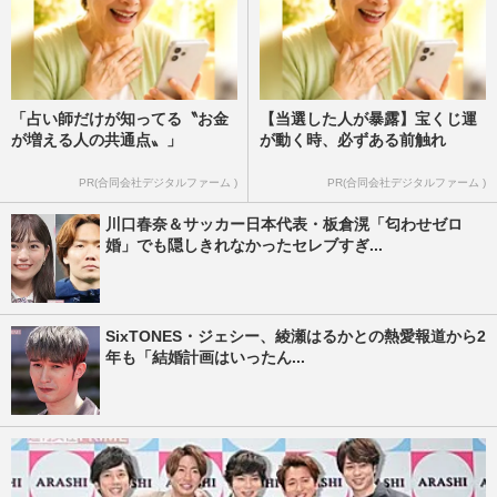
「占い師だけが知ってる〝お金
【当選した人が暴露】宝くじ運
が増える人の共通点〟」
が動く時、必ずある前触れ
PR(合同会社デジタルファーム )
PR(合同会社デジタルファーム )
川口春奈＆サッカー日本代表・板倉滉「匂わせゼロ
婚」でも隠しきれなかったセレブすぎ...
SixTONES・ジェシー、綾瀬はるかとの熱愛報道から2
年も「結婚計画はいったん...