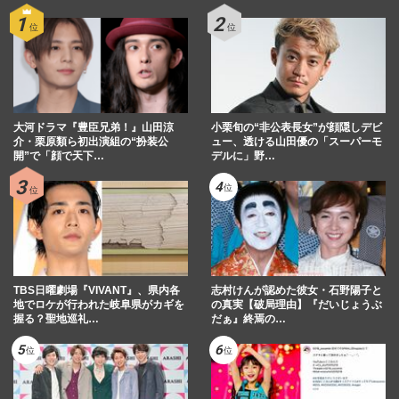
大河ドラマ『豊臣兄弟！』山田涼
小栗旬の“非公表長女”が顔隠しデビ
介・栗原類ら初出演組の“扮装公
ュー、透ける山田優の「スーパーモ
開”で「顔で天下…
デルに」野…
TBS日曜劇場『VIVANT』、県内各
志村けんが認めた彼女・石野陽子と
地でロケが行われた岐阜県がカギを
の真実【破局理由】『だいじょうぶ
握る？聖地巡礼…
だぁ』終焉の…