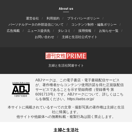
About us
運営会社
利用規約
プライバシーポリシー
パーソナルデータの外部送信について
コンテンツ制作・編集ポリシー
広告掲載
ニュース提供先
タレコミ
採用情報
お知らせ一覧
お問い合わせ
主婦と生活社公式サイト
主婦と生活社関連サイト
ABJマークは、この電子書店・電子書籍配信サービス
が、著作権者からコンテンツ使用許諾を得た正規版配信
サービスであることを示す登録商標（登録番号 第
6091713号）です。ABJマークについて、詳しくはこち
らを御覧ください。
https://aebs.or.jp/
本サイトに掲載されているすべての⽂章・撮影写真の著作権は主婦と⽣活
社に帰属します。
他サイトや他媒体への無断転載・複製⾏為は固く禁⽌します。