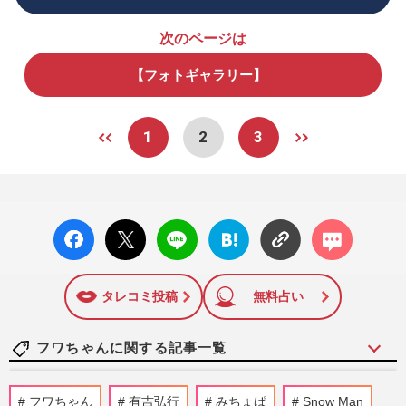
次のページは
【フォトギャラリー】
1
2
3
facebo
X ポス
LINE
はてな
コメン
ok い
ト
ブック
ト
いね
マーク
に追加
タレコミ投稿
無料占い
フワちゃんに関する記事一覧
村重杏奈、オリラジ藤森慎吾から自宅“出
フワちゃん
有吉弘行
みちょぱ
Snow Man