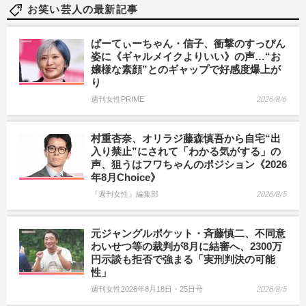
お笑い芸人の最新記事
ぱーてぃーちゃん・信子、衝撃のすっぴん
姿に《ギャルメイクよりいい》の声…“お
嬢様な素顔”とのギャップで好感度爆上が
り
週刊女性PRIME
2026/8/6
村重杏奈、オリラジ藤森慎吾から自宅“出
入り禁止”にされて「わかる気がする」の
声、狙うはフワちゃんのポジション《2026
年8月Choice》
『週刊女性』編集部
2026/8/5
元ジャングルポケット・斉藤慎二、不同意
わいせつ等の裁判が8月に結審へ、2300万
円示談も拒否で強まる「実刑判決の可能
性」
週刊女性2026年8月18日・25日号
2026/8/5