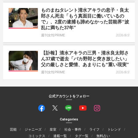
ものまねタレント清水アキラの息子・良太
郎さん死去「もう真面目に働いているの
で」、2度の逮捕も諦めなかった芸能界“波
乱に満ちた37年”
週刊女性PRIME
2026/8/3
【訃報】清水アキラの三男・清水良太郎さ
ん37歳で逝去「バカ野郎と突き放したい」
父の厳しさと愛情、あまりにも“重い現実”
週刊女性PRIME
2026/8/3
公式アカウントをフォロー
Categories
芸能
ジャニーズ
皇室
社会・事件
ライフ
トレンド
コミックス
連載一覧
タグ一覧
無料占い