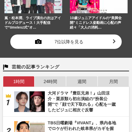
嵐・松本潤、ライブ演出の次はアイ
10歳ジュニアアイドルの“美脚全
ドルプロデュース！大手配信
開”ミニドレス姿動画に心配の声
で“timelesz式”オ…
続々「大人の消耗…
7位以降を見る
芸能の記事ランキング
1時間
24時間
週間
月間
大河ドラマ『豊臣兄弟！』山田涼
介・栗原類ら初出演組の“扮装公
開”で「顔で天下取れる」心配を一蹴
したビジュに相次ぐ反響
TBS日曜劇場『VIVANT』、県内各地
でロケが行われた岐阜県がカギを握