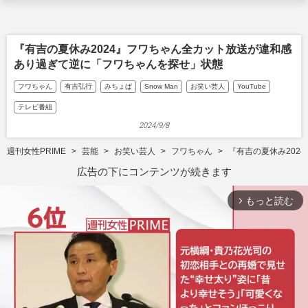
『有吉の夏休み2024』フワちゃん全カット放送が違和感
あり過ぎて逆に「フワちゃんを探せ」状態
フワちゃん
有吉弘行
みちょぱ
Snow Man
お笑い芸人
YouTube
テレビ番組
2024/9/8
週刊女性PRIME
芸能
お笑い芸人
フワちゃん
『有吉の夏休み202
広告の下にコンテンツが続きます
もっと読む
arrow_forward_ios