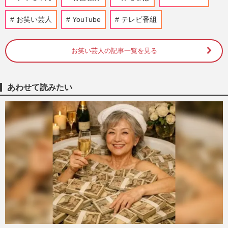
入り禁止”にされて「わかる気がする」の
声、狙うはフワちゃんのポ…
お笑い芸人
YouTube
テレビ番組
『週刊女性』編集部
2026/8/5
お笑い芸人の記事一覧を見る
【フワちゃんプロレス】川島明・有吉弘行
が指摘！『帰った芸能人』への苦言と社長
の反応
週刊女性PRIME
2026/1/31
あわせて読みたい
やす子『呼び出し先生タナカ』でのKEY
TO LIT・猪狩蒼弥への“不適切発言”が炎
上、ファンの逆鱗に触れるも…
週刊女性PRIME
2025/12/9
フワちゃんの“プロレス再デビュー”に立ち
込める暗雲…人気絶頂時に明かしたどうし
ても出来ないこと
週刊女性PRIME
2025/11/24