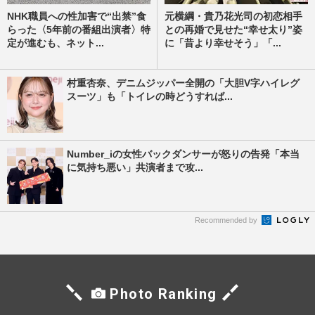
NHK職員への性加害で“出禁”食
元横綱・貴乃花光司の初恋相手
らった〈5年前の番組出演者〉特
との再婚で見せた“幸せ太り”姿
定が進むも、ネット...
に「昔より幸せそう」「...
村重杏奈、デニムジッパー全開の「大胆V字ハイレグ
スーツ」も「トイレの時どうすれば...
Number_iの女性バックダンサーが怒りの告発「本当
に気持ち悪い」共演者まで攻...
Recommended by
Photo Ranking