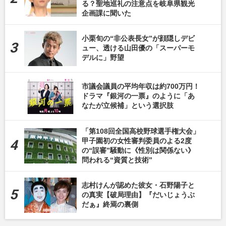
る？聖地巡礼の注意点を岐阜県観光
企画課に聞いた
小栗旬の“非公表長女”が顔隠しデビ
ュー、透ける山田優の「スーパーモ
デルに」野望
市議会議員の平均年収は約700万円！
ドラマ『銀河の一票』のように「あ
なたが立候補」という選択肢
「第108回全国高校野球選手権大会」
甲子園初の女性審判委員のよる2度
の“誤審”騒動に《性別は関係ない》
問われる“資質と技術”
志村けんが認めた彼女・石野陽子と
の真実【破局理由】『だいじょうぶ
だぁ』終焉の裏側