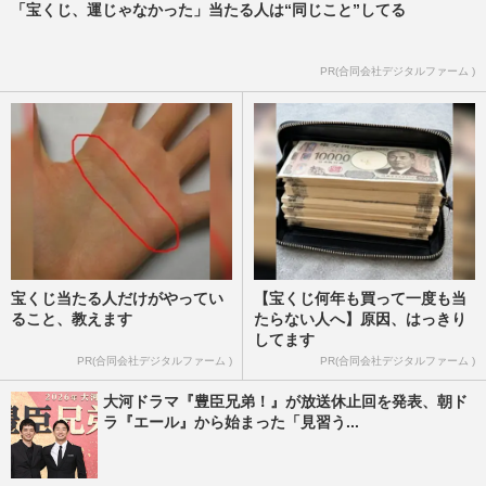
「宝くじ、運じゃなかった」当たる人は“同じこと”してる
フワちゃんが選んだ『スターダム』プロレ
ス復帰に北斗晶も懐疑的、ジャガー横田は
「対戦はない」評したリア…
PR(合同会社デジタルファーム )
週刊女性PRIME
2025/11/12
宝くじ当たる人だけがやってい
【宝くじ何年も買って一度も当
ること、教えます
たらない人へ】原因、はっきり
してます
PR(合同会社デジタルファーム )
PR(合同会社デジタルファーム )
大河ドラマ『豊臣兄弟！』が放送休止回を発表、朝ド
ラ『エール』から始まった「見習う...