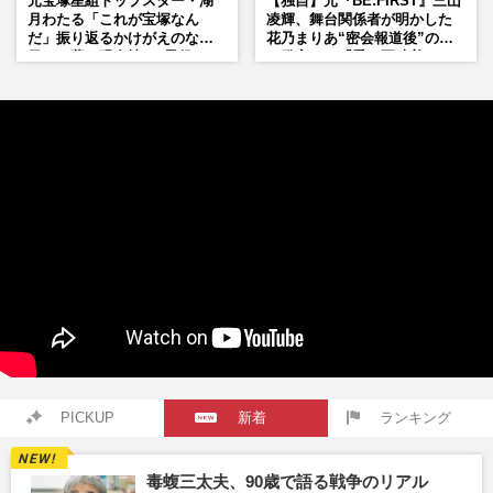
元宝塚星組トップスター・湖
【独自】元『BE:FIRST』三山
月わたる「これが宝塚なん
凌輝、舞台関係者が明かした
だ」振り返るかけがえのない
花乃まりあ“密会報道後”の呆
日々、夢の現在地と“男役”へ
れ発言と、『愛の不時着』の
の思い
劇場が答えた共演舞台の行方
PICKUP
新着
ランキング
毒蝮三太夫、90歳で語る戦争のリアル