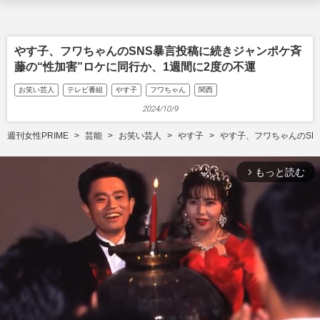
やす子、フワちゃんのSNS暴言投稿に続きジャンポケ斉
藤の“性加害”ロケに同行か、1週間に2度の不運
お笑い芸人
テレビ番組
やす子
フワちゃん
関西
2024/10/9
週刊女性PRIME
芸能
お笑い芸人
やす子
やす子、フワちゃんのSN
もっと読む
arrow_forward_ios