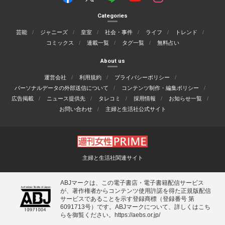
Categories
芸能
ジャニーズ
皇室
社会・事件
ライフ
トレンド
コミックス
連載一覧
タグ一覧
無料占い
About us
運営会社
利用規約
プライバシーポリシー
パーソナルデータの外部送信について
コンテンツ制作・編集ポリシー
広告掲載
ニュース提供先
タレコミ
採用情報
お知らせ一覧
お問い合わせ
主婦と生活社公式サイト
主婦と生活社関連サイト
ABJマークは、この電子書店・電子書籍配信サービス
が、著作権者からコンテンツ使用許諾を得た正規版配信
サービスであることを示す登録商標（登録番号 第
6091713号）です。ABJマークについて、詳しくはこち
らを御覧ください。
https://aebs.or.jp/