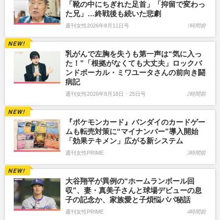
「靴の中にちぎれた足首」「抑留で変わっ
た兄」…終戦後も続いた悲劇
週刊女性2026年8月11日号
1時間前
乳がんで左胸を失うも第一声は“気に入っ
た！”「根拠がなくても大丈夫」ロックバ
ンドボーカル・ミワユータさんの前向き闘
病記
週刊女性2026年8月18日・25日号
2時間前
『ポケモンカード』バンダイのカードゲー
ムも転売対策に“マイナンバー”導入開始
「効果テキメン」広がる新システム
週刊女性PRIME
3時間前
大谷翔平が異例の“ホームランボール回
収”、妻・真美子さんと球場デビューの息
子の記念か、家族愛と子煩悩パパ秘話
週刊女性PRIME
4時間前