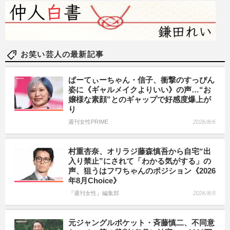
お笑い芸人の最新記事
ぱーてぃーちゃん・信子、衝撃のすっぴん
姿に《ギャルメイクよりいい》の声…“お
嬢様な素顔”とのギャップで好感度爆上が
り
週刊女性PRIME
2026/8/6
村重杏奈、オリラジ藤森慎吾から自宅“出
入り禁止”にされて「わかる気がする」の
声、狙うはフワちゃんのポジション《2026
年8月Choice》
『週刊女性』編集部
2026/8/5
元ジャングルポケット・斉藤慎二、不同意