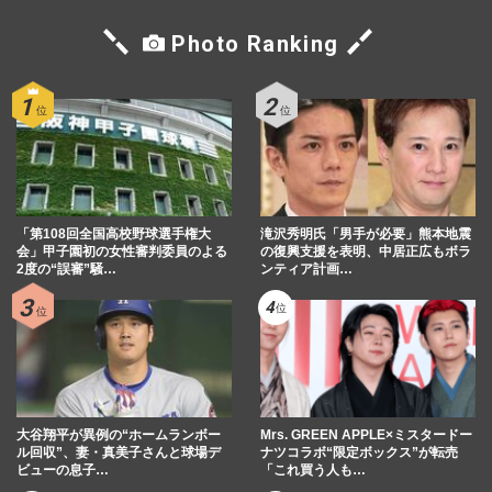
Photo Ranking
「第108回全国高校野球選手権大
滝沢秀明氏「男手が必要」熊本地震
会」甲子園初の女性審判委員のよる
の復興支援を表明、中居正広もボラ
2度の“誤審”騒…
ンティア計画…
大谷翔平が異例の“ホームランボー
Mrs. GREEN APPLE×ミスタードー
ル回収”、妻・真美子さんと球場デ
ナツコラボ“限定ボックス”が転売
ビューの息子…
「これ買う人も…