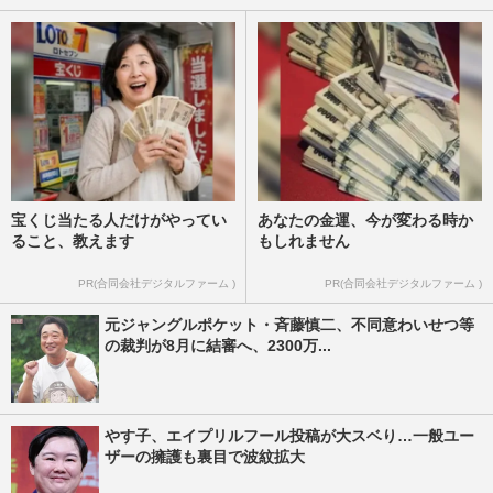
宝くじ当たる人だけがやってい
あなたの金運、今が変わる時か
ること、教えます
もしれません
PR(合同会社デジタルファーム )
PR(合同会社デジタルファーム )
元ジャングルポケット・斉藤慎二、不同意わいせつ等
の裁判が8月に結審へ、2300万...
やす子、エイプリルフール投稿が大スベり…一般ユー
ザーの擁護も裏目で波紋拡大