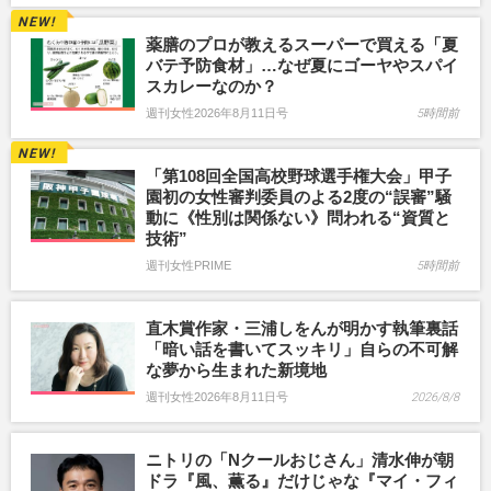
薬膳のプロが教えるスーパーで買える「夏
バテ予防食材」…なぜ夏にゴーヤやスパイ
スカレーなのか？
週刊女性2026年8月11日号
5時間前
「第108回全国高校野球選手権大会」甲子
園初の女性審判委員のよる2度の“誤審”騒
動に《性別は関係ない》問われる“資質と
技術”
週刊女性PRIME
5時間前
直木賞作家・三浦しをんが明かす執筆裏話
「暗い話を書いてスッキリ」自らの不可解
な夢から生まれた新境地
週刊女性2026年8月11日号
2026/8/8
ニトリの「Nクールおじさん」清水伸が朝
ドラ『風、薫る』だけじゃな『マイ・フィ