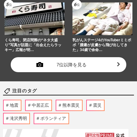
くら寿司、閉店間際の“ネタ大盛
乳がんステージ4のYouTuberミミポ
り”写真が話題に「出会えたらラッ
ポ「腫瘍が皮膚から飛び出してき
キー」広報が明…
た」34歳で余命…
7位以降を見る
注目のタグ
地震
中居正広
熊本震災
震災
滝沢秀明
ボランティア