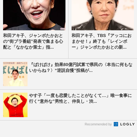
和田アキ子、ジャンボたかおと
和田アキ子、TBS『アッコにお
の“街ブラ番組”発表で集まる心
まかせ！』終了も「レインボ
配と「なかなか策士」指...
ー」ジャンボたかおとの新...
『ばけばけ』効果80億円試算で県民の〈本当に何もな
いからね？〉“逆説自慢”投稿が...
やす子「一度も恋愛したことがなくて…」唯一食事に
行く“意外な”男性と、仲良し・渋...
Recommended by