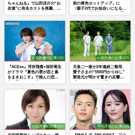
ちゃんねる』で山田涼介の“お
前の黄色セットアップ」に
友達”に有名ホストを推薦、歌
〈親子2代でお似合いになる〉
舞伎町に“急接近”でファン
の声、ご成婚時のドレスも手
「関わらないで！」
がけた森英恵さんとの絆
⭐ 高評価の記事(10)
⭐ 高評価の記事(10)
『ACEes』浮所飛貴×深田竜生
天皇ご一家が2年連続ご着用、
がドラマ『夏色の雲が恋と嵐
愛子さまの“5500円かりゆし”
をまきおこす』で挑んだ恋人
製造元が明かす驚きの反響
役、照れながら挑んだキュン
「まさかうちの商品とは…」
シーン秘話
⭐ 高評価の記事(10)
⭐ 高評価の記事(10)