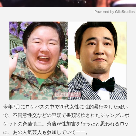
Powered by 
GliaStudios
M
u
t
e
今年7月にロケバスの中で20代女性に性的暴行をした疑い
で、不同意性交などの容疑で書類送検されたジャングルポ
ケットの斉藤慎二。斉藤が性加害を行ったと思われるロケ
に、あの人気芸人も参加していてーー。