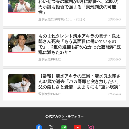
わいせつ等の裁判が8月に結審へ、2300万
円示談も拒否で強まる「実刑判決の可能
性」
週刊女性2026年8月18日・25日号
2026/8/5
ものまねタレント清水アキラの息子・良太
郎さん死去「もう真面目に働いているの
で」、2度の逮捕も諦めなかった芸能界“波
乱に満ちた37年”
週刊女性PRIME
2026/8/3
【訃報】清水アキラの三男・清水良太郎さ
ん37歳で逝去「バカ野郎と突き放したい」
父の厳しさと愛情、あまりにも“重い現実”
週刊女性PRIME
2026/8/3
公式アカウントをフォロー