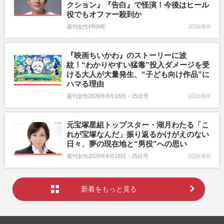
クション』『告白』で怪演！今後はヒール
役でもオファー殺到か
週刊女性PRIME
2026/8/8
『映画ちいかわ』のストーリーに波
紋！“わかりやすい猛毒”投入ダメージを受
ける大人が大量発生、“子ども向け作品”に
ハマる理由
週刊女性2026年8月18日・25日号
2026/8/8
元宝塚星組トップスター・湖月わたる「こ
れが宝塚なんだ」振り返るかけがえのない
日々、夢の現在地と“男役”への思い
週刊女性2026年8月18日・25日号
2026/8/8
新着をもっと見る