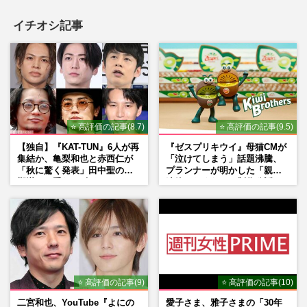
イチオシ記事
⭐ 高評価の記事(8.7)
⭐ 高評価の記事(9.5)
【独自】『KAT-TUN』6人が再
『ゼスプリキウイ』母猫CMが
集結か、亀梨和也と赤西仁が
「泣けてしまう」話題沸騰、
「秋に驚く発表」田中聖の刑
プランナーが明かした「親に
期満了と重なる“匂わせ”では
連絡したくなる」制作秘話
ない理由
⭐ 高評価の記事(9)
⭐ 高評価の記事(10)
二宮和也、YouTube『よにの
愛子さま、雅子さまの「30年