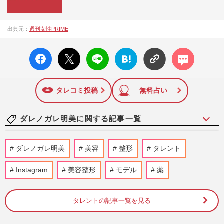
『週刊女性PRIME（シュージョプライム）』は、2015年（平
出典元：
週刊女性PRIME
成27年）1月に開設された主婦と生活社が運営する日本のニュ
ースサイトです。『週刊女性PRIME』編集者が担当する連載
facebo
X ポス
LINE
はてな
コメン
陣の執筆記事を配信するほか、女性週刊誌『週刊女性』の誌
ok い
ト
ブック
ト
面に掲載された記事から、インターネット利用者層にとって
いね
マーク
特に関心の高い題材の記事を、WEB向けにリライトして配信
に追加
しています！
タレコミ投稿
無料占い
ダレノガレ明美に関する記事一覧
福岡の梨5000個窃盗被害に「もう栽培辞め
ダレノガレ明美
美容
整形
タレント
ます」の悲痛にダレノガレ明美はクラファ
ン提案、メルカリ“大量転…
Instagram
美容整形
モデル
薬
週刊女性PRIME
2026/7/23
タレントの記事一覧を見る
ダレノガレ明美、16歳の姪・まりが『今日
好き』出演決定で「凄い顔面DNA」衝撃
のビジュアルが話題沸騰