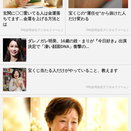
玄関に〇〇置いてる人は金運落
宝くじの“運任せ”から抜けた人
ちてます…金運を上げる方法と
だけ変わる
は
PR(合同会社デジタルファーム )
PR(合同会社デジタルファーム )
ダレノガレ明美、16歳の姪・まりが『今日好き』出演
決定で「凄い顔面DNA」衝撃の...
宝くじ当たる人だけがやっていること、教えます
PR(合同会社デジタルファーム )