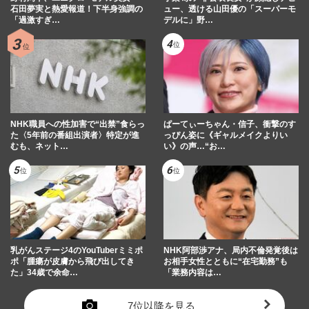
石田夢実と熱愛報道！下半身強調の
ュー、透ける山田優の「スーパーモ
「過激すぎ…
デルに」野…
NHK職員への性加害で“出禁”食らっ
ぱーてぃーちゃん・信子、衝撃のす
た〈5年前の番組出演者〉特定が進
っぴん姿に《ギャルメイクよりい
むも、ネット…
い》の声…“お…
乳がんステージ4のYouTuberミミポ
NHK阿部渉アナ、局内不倫発覚後は
ポ「腫瘍が皮膚から飛び出してき
お相手女性とともに“在宅勤務”も
た」34歳で余命…
「業務内容は…
7位以降を見る