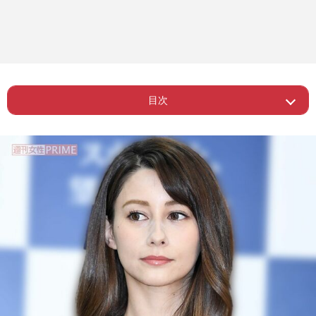
目次
ー 自称美容意識高い系は百害あって一
Page 1
利なし
Page 2
ー 服用によっては血栓リスクの上昇も
Page 3
ー ネット購入、個人輸入できる問題