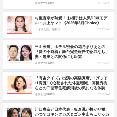
週刊女性PRIME
2026/8/6
村重杏奈が熱愛！ お相手は人気DJ兼モデ
ル・井上ヤマト《2026年8月Choice》
『週刊女性』編集部
2026/8/6
三山凌輝、ホテル密会の花乃まりあとの
『愛の不時着』舞台完走報告で謝罪なし、
妻・趣里との関係にも暗雲
週刊女性PRIME
2026/8/5
『有吉クイズ』出演の高橋真麻、“げっそ
り両腕”で心配された体重増減、高橋秀樹
らとの二世帯住宅解消後の気になる体調
週刊女性PRIME
2026/8/4
川口春奈と日本代表・板倉滉が授かり婚、
かつてはキングカズ＆ゴン中山も…サッカ