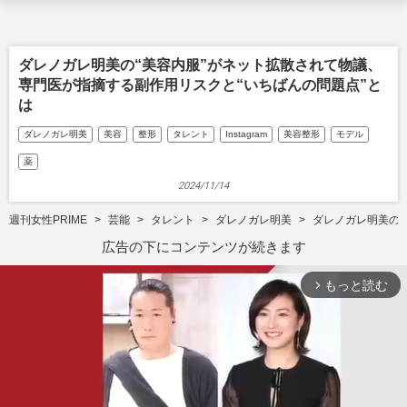
ダレノガレ明美の“美容内服”がネット拡散されて物議、
専門医が指摘する副作用リスクと“いちばんの問題点”と
は
ダレノガレ明美
美容
整形
タレント
Instagram
美容整形
モデル
薬
2024/11/14
週刊女性PRIME
芸能
タレント
ダレノガレ明美
ダレノガレ明美の“
広告の下にコンテンツが続きます
もっと読む
arrow_forward_ios