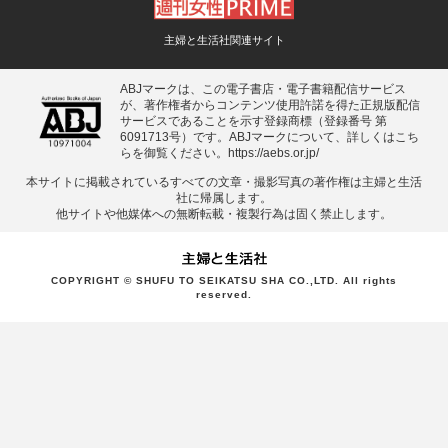
主婦と生活社関連サイト
ABJマークは、この電子書店・電子書籍配信サービス
が、著作権者からコンテンツ使用許諾を得た正規版配信
サービスであることを示す登録商標（登録番号 第
6091713号）です。ABJマークについて、詳しくはこち
らを御覧ください。
https://aebs.or.jp/
本サイトに掲載されているすべての⽂章・撮影写真の著作権は主婦と⽣活
社に帰属します。
他サイトや他媒体への無断転載・複製⾏為は固く禁⽌します。
COPYRIGHT © SHUFU TO SEIKATSU SHA CO.,LTD. All rights
reserved.