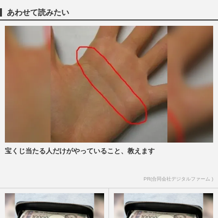
週刊女性PRIME
2026/7/22
あわせて読みたい
ソフトバンクホークス日本一の祝勝会リポ
ーターを務めたダレノガレ明美に「婚活に
来たんか」「最悪のリポー…
週刊女性PRIME
2025/10/31
ダレノガレ明美が事務所退所と独立を発
表 ローラ、マギー…ミックスタレントた
ちの芸能界“フェードアウト…
週刊女性PRIME
2024/7/26
宝くじ当たる人だけがやっていること、教えます
“韓国通”芸能人が推すソウルの「ホットス
ポット」2泊3日でおしゃれな街歩きから買
い物、グルメ、美容総ざ…
PR(合同会社デジタルファーム )
週刊女性2024年7月2日号
2024/6/26