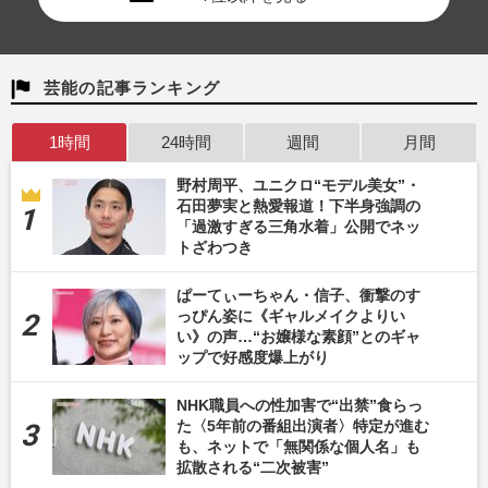
芸能の記事ランキング
1時間
24時間
週間
月間
野村周平、ユニクロ“モデル美女”・
石田夢実と熱愛報道！下半身強調の
「過激すぎる三角水着」公開でネッ
トざわつき
ぱーてぃーちゃん・信子、衝撃のす
っぴん姿に《ギャルメイクよりい
い》の声…“お嬢様な素顔”とのギャ
ップで好感度爆上がり
NHK職員への性加害で“出禁”食らっ
た〈5年前の番組出演者〉特定が進む
も、ネットで「無関係な個人名」も
拡散される“二次被害”