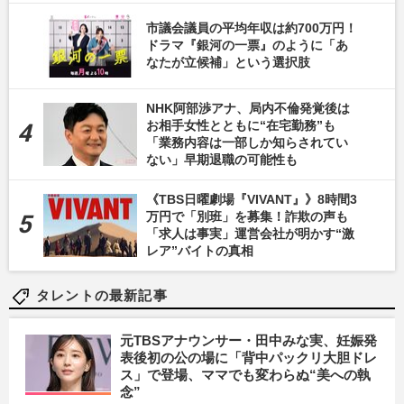
市議会議員の平均年収は約700万円！
ドラマ『銀河の一票』のように「あ
なたが立候補」という選択肢
NHK阿部渉アナ、局内不倫発覚後は
お相手女性とともに“在宅勤務”も
「業務内容は一部しか知らされてい
ない」早期退職の可能性も
《TBS日曜劇場『VIVANT』》8時間3
万円で「別班」を募集！詐欺の声も
「求人は事実」運営会社が明かす“激
レア”バイトの真相
タレントの最新記事
元TBSアナウンサー・田中みな実、妊娠発
表後初の公の場に「背中パックリ大胆ドレ
ス」で登場、ママでも変わらぬ“美への執
念”