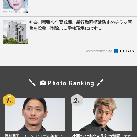
神奈川県警少年育成課、暴行動画拡散防止のチラシ画
像を投稿→削除……学校現場にはす...
Recommended by
Photo Ranking
野村周平、ユニクロ“モデル美女”・
小栗旬の“非公表長女”が顔隠しデビ