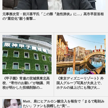
元事務次官・前川喜平氏「この際『急性肺炎』に…」高市早苗首相
の“重症化”願う衝撃...
《甲子園》常連の宮城県東北高
《東京ディズニーリゾート》外
校、“寄付のお願い”が物議、同
国人グループ写真が大炎上で、
校が明かした投稿削除の...
ホテルの値上げにも飛び火...
Matt、肩にヒアルロン酸注入を報告で「まるで彫刻み
たい」ファンも脱帽した“美”...