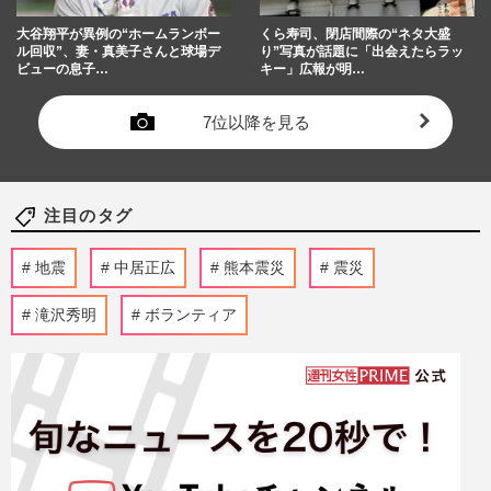
大谷翔平が異例の“ホームランボー
くら寿司、閉店間際の“ネタ大盛
ル回収”、妻・真美子さんと球場デ
り”写真が話題に「出会えたらラッ
ビューの息子…
キー」広報が明…
7位以降を見る
注目のタグ
地震
中居正広
熊本震災
震災
滝沢秀明
ボランティア