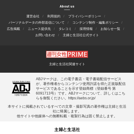
About us
運営会社
利用規約
プライバシーポリシー
パーソナルデータの外部送信について
コンテンツ制作・編集ポリシー
広告掲載
ニュース提供先
タレコミ
採用情報
お知らせ一覧
お問い合わせ
主婦と生活社公式サイト
主婦と生活社関連サイト
ABJマークは、この電子書店・電子書籍配信サービス
が、著作権者からコンテンツ使用許諾を得た正規版配信
サービスであることを示す登録商標（登録番号 第
6091713号）です。ABJマークについて、詳しくはこち
らを御覧ください。
https://aebs.or.jp/
本サイトに掲載されているすべての⽂章・撮影写真の著作権は主婦と⽣活
社に帰属します。
他サイトや他媒体への無断転載・複製⾏為は固く禁⽌します。