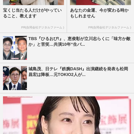
宝くじ当たる人だけがやってい
あなたの金運、今が変わる時か
ること、教えます
もしれません
PR(合同会社デジタルファーム )
PR(合同会社デジタルファーム )
TBS『ひるおび!』、恵俊彰が立川志らくに「味方か敵
か」と苦笑…共演10年“生バ...
城島茂、日テレ『鉄腕DASH』出演継続を発表も松岡
昌宏は降板…元TOKIO2人が...