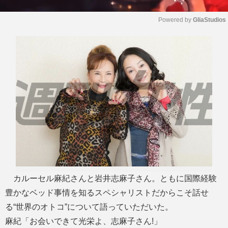
Powered by 
GliaStudios
M
u
t
e
カルーセル麻紀さんと岩井志麻子さん。ともに国際経験
豊かなベッド事情を知るスペシャリストだからこそ話せ
る“世界のオトコ”について語っていただいた。
麻紀「お会いできて光栄よ、志麻子さん!」