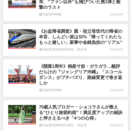
布、“ファン以外”も飛びついた第1弾と衝
撃のラスト
週刊女性PRIME
2026/8/8
《お盆帰省調査》親・祖父母世代の帰省の
本音、しんどい派は32%「帰ってくれたら
もっと嬉しい」家事や金銭負担の“リアル”
週刊女性2026年8月18日・25日号
2026/8/8
《開業1周年》倒産寸前・ガラガラ…酷評
だらけの『ジャングリア沖縄』「スコール
ダンス」がプチバズり、路線変更で巻き返
しか
週刊女性PRIME
2026/8/8
70歳人気ブロガー・ショコラさんが教え
る“ひとり旅節約術”！満足度アップの秘訣
と押さえるべき「4つの心得」
週刊女性2026年8月18日・25日号
2026/8/8