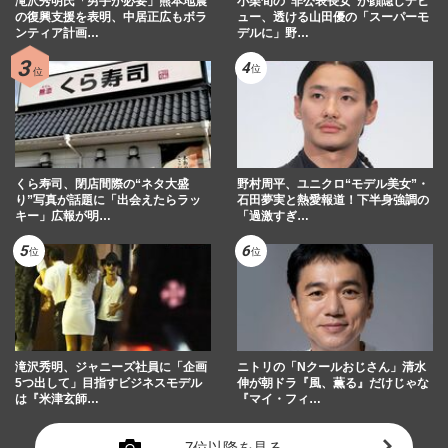
滝沢秀明氏「男手が必要」熊本地震
小栗旬の“非公表長女”が顔隠しデビ
の復興支援を表明、中居正広もボラ
ュー、透ける山田優の「スーパーモ
ンティア計画…
デルに」野…
くら寿司、閉店間際の“ネタ大盛
野村周平、ユニクロ“モデル美女”・
り”写真が話題に「出会えたらラッ
石田夢実と熱愛報道！下半身強調の
キー」広報が明…
「過激すぎ…
滝沢秀明、ジャニーズ社員に「企画
ニトリの「Nクールおじさん」清水
5つ出して」目指すビジネスモデル
伸が朝ドラ『風、薫る』だけじゃな
は『米津玄師…
『マイ・フィ…
7位以降を見る