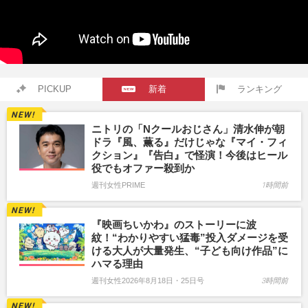
PICKUP
新着
ランキング
ニトリの「Nクールおじさん」清水伸が朝
ドラ『風、薫る』だけじゃな『マイ・フィ
クション』『告白』で怪演！今後はヒール
役でもオファー殺到か
週刊女性PRIME
1時間前
『映画ちいかわ』のストーリーに波
紋！“わかりやすい猛毒”投入ダメージを受
ける大人が大量発生、“子ども向け作品”に
ハマる理由
週刊女性2026年8月18日・25日号
3時間前