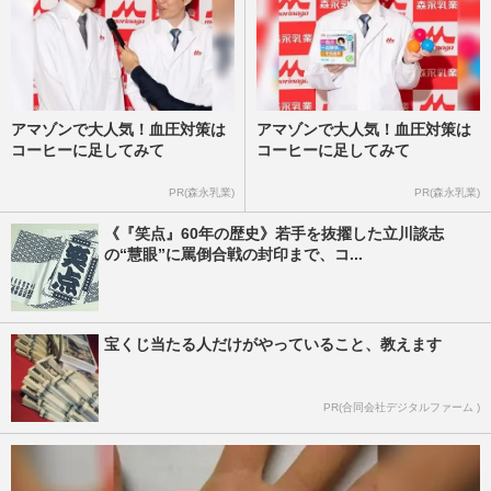
アマゾンで大人気！血圧対策は
アマゾンで大人気！血圧対策は
コーヒーに足してみて
コーヒーに足してみて
PR(森永乳業)
PR(森永乳業)
《『笑点』60年の歴史》若手を抜擢した立川談志
の“慧眼”に罵倒合戦の封印まで、コ...
宝くじ当たる人だけがやっていること、教えます
PR(合同会社デジタルファーム )