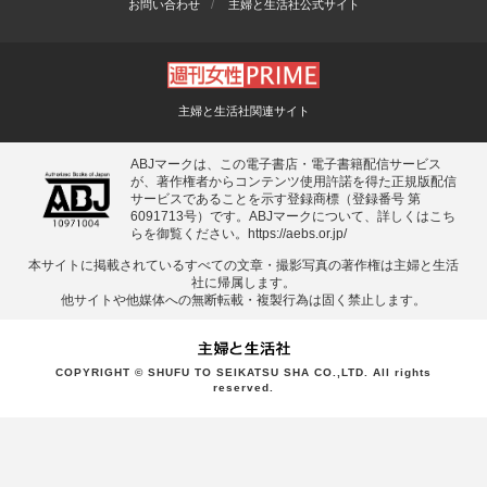
お問い合わせ
主婦と生活社公式サイト
主婦と生活社関連サイト
ABJマークは、この電子書店・電子書籍配信サービス
が、著作権者からコンテンツ使用許諾を得た正規版配信
サービスであることを示す登録商標（登録番号 第
6091713号）です。ABJマークについて、詳しくはこち
らを御覧ください。
https://aebs.or.jp/
本サイトに掲載されているすべての⽂章・撮影写真の著作権は主婦と⽣活
社に帰属します。
他サイトや他媒体への無断転載・複製⾏為は固く禁⽌します。
COPYRIGHT © SHUFU TO SEIKATSU SHA CO.,LTD. All rights
reserved.