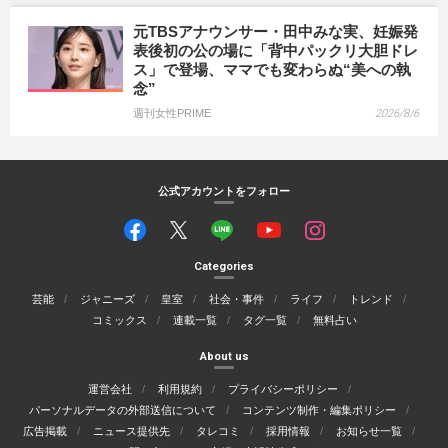
元TBSアナウンサー・田中みな実、妊娠発
表後初の公の場に「背中パックリ大胆ドレ
ス」で登場、ママでも変わらぬ“美への執
念”
週刊女性PRIME
2026/8/6
公式アカウントをフォロー
Categories
芸能
ジャニーズ
皇室
社会・事件
ライフ
トレンド
コミックス
連載一覧
タグ一覧
無料占い
About us
運営会社
利用規約
プライバシーポリシー
パーソナルデータの外部送信について
コンテンツ制作・編集ポリシー
広告掲載
ニュース提供先
タレコミ
採用情報
お知らせ一覧