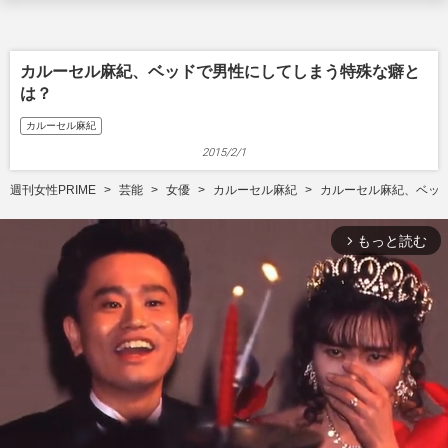
カルーセル麻紀、ベッドで男性にしてしまう特殊な癖と
は？
カルーセル麻紀
2015/2/1
週刊女性PRIME
芸能
女優
カルーセル麻紀
カルーセル麻紀、ベッ
もっと読む
arrow_forward_ios