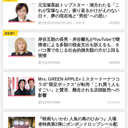
元宝塚星組トップスター・湖月わたる「こ
れが宝塚なんだ」振り返るかけがえのない
日々、夢の現在地と“男役”への思い
週刊女性2026年8月18日・25日号
4時間前
岸谷五朗の長男・岸谷蘭丸がYouTubeで喫
煙者による多額の税金支出を訴えるも、タ
バコ害で生じる社会的損失額の方が上回る
実情
週刊女性PRIME
8時間前
Mrs. GREEN APPLE×ミスタードーナツコ
ラボ“限定ボックス”が転売「これ買う人も
すごい」と賛否、懸念される店頭販売への
影響
週刊女性PRIME
2026/8/8
『映画ちいかわ 人魚の島のひみつ』入場
者特典第2弾にボンボンドロップシール配