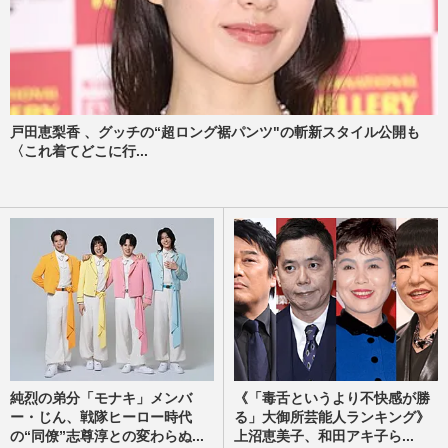
戸田恵梨香 、グッチの“超ロング裾パンツ"の斬新スタイル公開も
〈これ着てどこに行...
純烈の弟分「モナキ」メンバ
《「毒舌というより不快感が勝
ー・じん、戦隊ヒーロー時代
る」大御所芸能人ランキング》
の“同僚”志尊淳との変わらぬ...
上沼恵美子、和田アキ子ら...