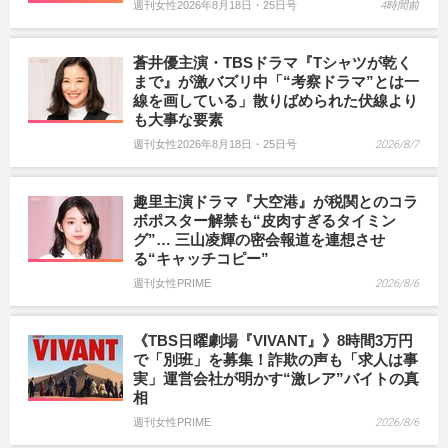
週刊女性2026年8月18日・25日号
4時間前
蒼井優主演・TBSドラマ『Tシャツが乾く
まで』が激バズリ中「“考察ドラマ”とは一
線を画している」散りばめられた伏線より
も大事な要素
週刊女性2026年8月18日・25日号
2026/8/7
趣里主演ドラマ『大空港』が税関とのコラ
ボポスター解禁も“皮肉すぎるタイミン
グ”… 三山凌輝の密会報道を連想させ
る“キャッチコピー”
週刊女性PRIME
2026/8/6
《TBS日曜劇場『VIVANT』》8時間3万円
で「別班」を募集！詐欺の声も「求人は事
実」運営会社が明かす“激レア”バイトの真
相
週刊女性PRIME
2026/8/6