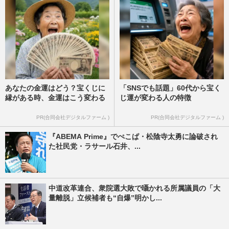
あなたの金運はどう？宝くじに
「SNSでも話題」60代から宝く
縁がある時、金運はこう変わる
じ運が変わる人の特徴
PR(合同会社デジタルファーム )
PR(合同会社デジタルファーム )
『ABEMA Prime』でぺこぱ・松陰寺太勇に論破され
た社民党・ラサール石井、...
中道改革連合、衆院選大敗で囁かれる所属議員の「大
量離脱」立候補者も“自爆”明かし...