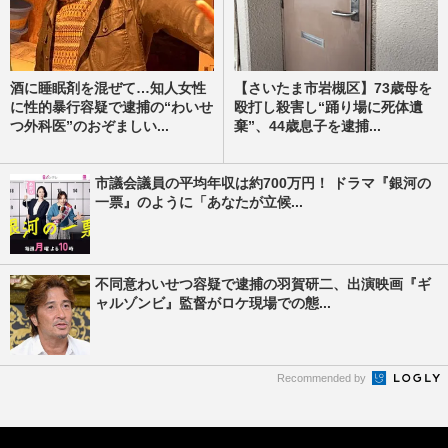
酒に睡眠剤を混ぜて…知人女性
【さいたま市岩槻区】73歳母を
に性的暴行容疑で逮捕の“わいせ
殴打し殺害し“踊り場に死体遺
つ外科医”のおぞましい...
棄”、44歳息子を逮捕...
市議会議員の平均年収は約700万円！ ドラマ『銀河の
一票』のように「あなたが立候...
不同意わいせつ容疑で逮捕の羽賀研二、出演映画『ギ
ャルゾンビ』監督がロケ現場での態...
Recommended by