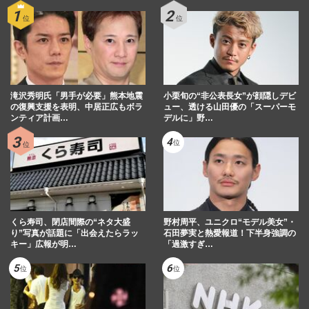
滝沢秀明氏「男手が必要」熊本地震
小栗旬の“非公表長女”が顔隠しデビ
の復興支援を表明、中居正広もボラ
ュー、透ける山田優の「スーパーモ
ンティア計画…
デルに」野…
くら寿司、閉店間際の“ネタ大盛
野村周平、ユニクロ“モデル美女”・
り”写真が話題に「出会えたらラッ
石田夢実と熱愛報道！下半身強調の
キー」広報が明…
「過激すぎ…