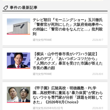
事件の最新記事
テレビ朝日『モーニングショー』玉川徹氏
「警察官が死刑にした」大阪府発砲事件へ
の持論に「警官の命をなんだと…」批判殺
到
週刊女性PRIME
2026/8/7
【横浜・山中竹春市長がパワハラ認定】
「あのデブ」「あいつポンコツだから」
「人間のクズ」暴言を受けた市議が答えた
市長の裏の顔
週刊女性PRIME
2026/8/6
《甲子園》広陵高校・明徳義塾・PL学
園…高校野球に蔓延る“暴力体質”が変わら
ないワケを専門家が分析「課題を封殺して
きた」《2026年8月Choice》
週刊女性2025年9月2日号
2026/8/5