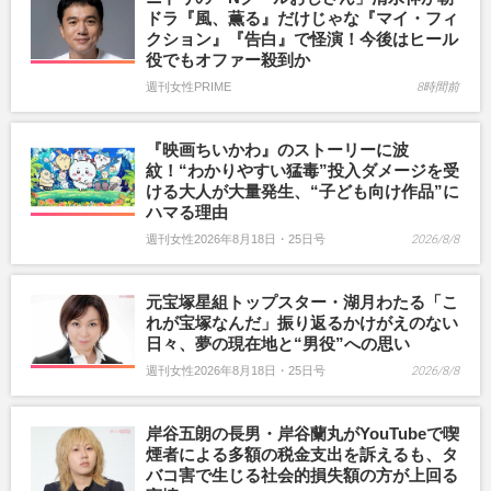
ドラ『風、薫る』だけじゃな『マイ・フィ
クション』『告白』で怪演！今後はヒール
役でもオファー殺到か
週刊女性PRIME
8時間前
『映画ちいかわ』のストーリーに波
紋！“わかりやすい猛毒”投入ダメージを受
ける大人が大量発生、“子ども向け作品”に
ハマる理由
週刊女性2026年8月18日・25日号
2026/8/8
元宝塚星組トップスター・湖月わたる「こ
れが宝塚なんだ」振り返るかけがえのない
日々、夢の現在地と“男役”への思い
週刊女性2026年8月18日・25日号
2026/8/8
岸谷五朗の長男・岸谷蘭丸がYouTubeで喫
煙者による多額の税金支出を訴えるも、タ
バコ害で生じる社会的損失額の方が上回る