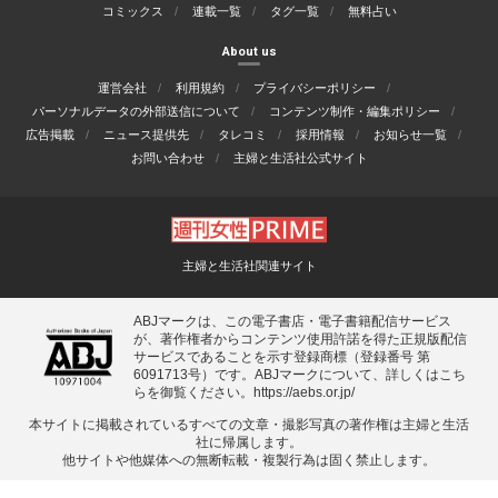
コミックス
連載一覧
タグ一覧
無料占い
About us
運営会社
利用規約
プライバシーポリシー
パーソナルデータの外部送信について
コンテンツ制作・編集ポリシー
広告掲載
ニュース提供先
タレコミ
採用情報
お知らせ一覧
お問い合わせ
主婦と生活社公式サイト
主婦と生活社関連サイト
ABJマークは、この電子書店・電子書籍配信サービス
が、著作権者からコンテンツ使用許諾を得た正規版配信
サービスであることを示す登録商標（登録番号 第
6091713号）です。ABJマークについて、詳しくはこち
らを御覧ください。
https://aebs.or.jp/
本サイトに掲載されているすべての⽂章・撮影写真の著作権は主婦と⽣活
社に帰属します。
他サイトや他媒体への無断転載・複製⾏為は固く禁⽌します。