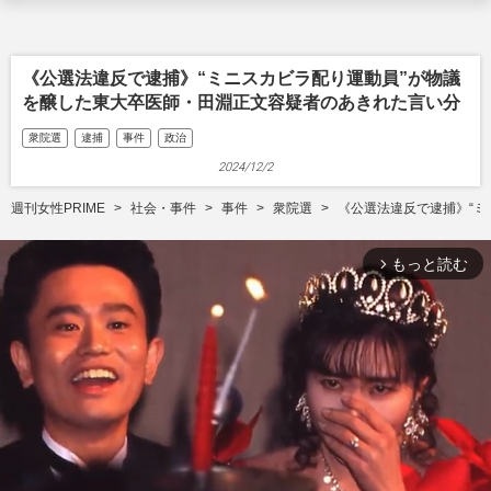
《公選法違反で逮捕》“ミニスカビラ配り運動員”が物議
を醸した東大卒医師・田淵正文容疑者のあきれた言い分
衆院選
逮捕
事件
政治
2024/12/2
週刊女性PRIME
社会・事件
事件
衆院選
《公選法違反で逮捕》“
もっと読む
arrow_forward_ios