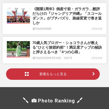
《開業1周年》倒産寸前・ガラガラ…酷評
だらけの『ジャングリア沖縄』「スコール
ダンス」がプチバズり、路線変更で巻き返
しか
週刊女性PRIME
2026/8/8
70歳人気ブロガー・ショコラさんが教え
る“ひとり旅節約術”！満足度アップの秘訣
と押さえるべき「4つの心得」
週刊女性2026年8月18日・25日号
2026/8/8
新着をもっと見る
Photo Ranking