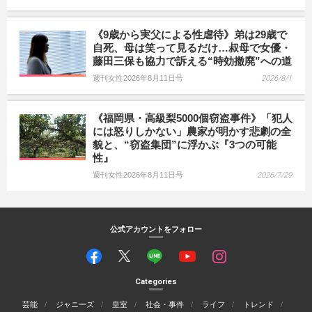
《9歳から実父による性虐待》弟は29歳で
自死、母は笑って見るだけ…叔母で女優・
藤田三保も協力で訴える“時効撤廃”への道
週刊女性2026年8月11日号
2026/8/1
《福岡県・高級梨5000個窃盗事件》「犯人
には怒りしかない」農家が明かす悲劇の全
貌と、“窃盗集団”に浮かぶ『3つの可能
性』
週刊女性2026年8月11日号
2026/7/29
公式アカウントをフォロー
Categories
芸能
ジャニーズ
皇室
社会・事件
ライフ
トレンド