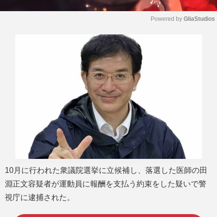
Powered by 
GliaStudios
M
u
t
e
10月に行われた衆議院選挙に立候補し、落選した医師の田
淵正文容疑者が運動員に報酬を支払う約束をした疑いで警
視庁に逮捕された。