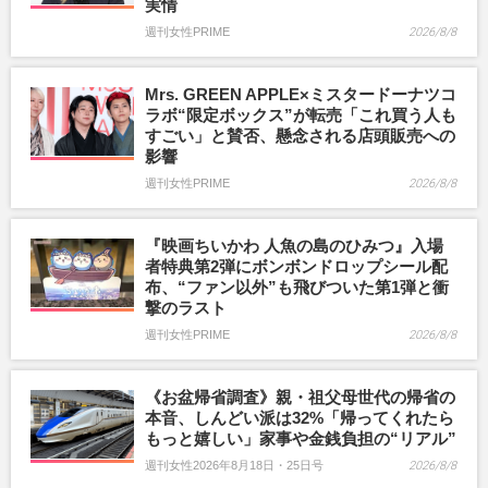
実情
週刊女性PRIME
2026/8/8
Mrs. GREEN APPLE×ミスタードーナツコ
ラボ“限定ボックス”が転売「これ買う人も
すごい」と賛否、懸念される店頭販売への
影響
週刊女性PRIME
2026/8/8
『映画ちいかわ 人魚の島のひみつ』入場
者特典第2弾にボンボンドロップシール配
布、“ファン以外”も飛びついた第1弾と衝
撃のラスト
週刊女性PRIME
2026/8/8
《お盆帰省調査》親・祖父母世代の帰省の
本音、しんどい派は32%「帰ってくれたら
もっと嬉しい」家事や金銭負担の“リアル”
週刊女性2026年8月18日・25日号
2026/8/8