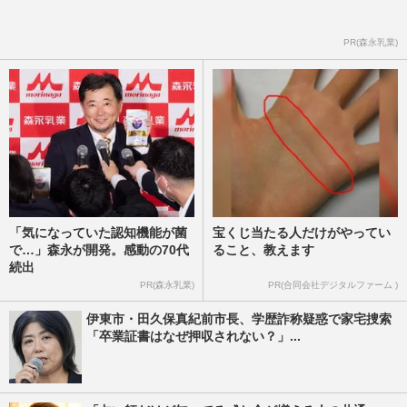
PR(森永乳業)
「気になっていた認知機能が菌
宝くじ当たる人だけがやってい
で…」森永が開発。感動の70代
ること、教えます
続出
PR(森永乳業)
PR(合同会社デジタルファーム )
伊東市・田久保真紀前市長、学歴詐称疑惑で家宅捜索
「卒業証書はなぜ押収されない？」...