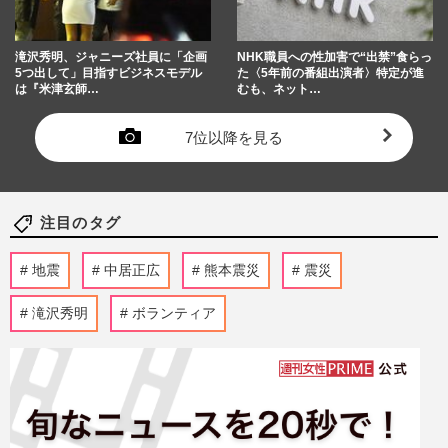
滝沢秀明、ジャニーズ社員に「企画
NHK職員への性加害で“出禁”食らっ
5つ出して」目指すビジネスモデル
た〈5年前の番組出演者〉特定が進
は『米津玄師…
むも、ネット…
7位以降を見る
注目のタグ
地震
中居正広
熊本震災
震災
滝沢秀明
ボランティア