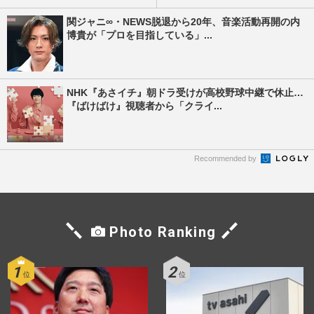
関ジャニ∞・NEWS脱退から20年、音楽活動再開の内
博貴が「プロを目指している」...
NHK『あさイチ』朝ドラ受けが高校野球中継で休止…
『ばけばけ』視聴者から「クライ...
Recommended by
Photo Ranking