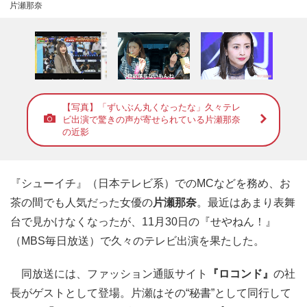
片瀬那奈
【写真】「ずいぶん丸くなったな」久々テレ
ビ出演で驚きの声が寄せられている片瀬那奈
の近影
『シューイチ』（日本テレビ系）でのMCなどを務め、お
茶の間でも人気だった女優の
片瀬那奈
。最近はあまり表舞
台で見かけなくなったが、11月30日の『せやねん！』
（MBS毎日放送）で久々のテレビ出演を果たした。
同放送には、ファッション通販サイト
『ロコンド』
の社
長がゲストとして登場。片瀬はその“秘書”として同行して