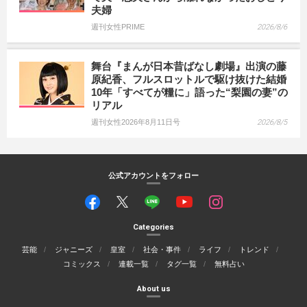
夫婦
週刊女性PRIME
2026/8/6
舞台『まんが日本昔ばなし劇場』出演の藤
原紀香、フルスロットルで駆け抜けた結婚
10年「すべてが糧に」語った“梨園の妻”の
リアル
週刊女性2026年8月11日号
2026/8/5
公式アカウントをフォロー
Categories
芸能
ジャニーズ
皇室
社会・事件
ライフ
トレンド
コミックス
連載一覧
タグ一覧
無料占い
About us