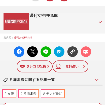
週刊女性PRIME
『週刊女性PRIME（シュージョプライム）』は、2015年（平
出典元：
週刊女性PRIME
成27年）1月に開設された主婦と生活社が運営する日本のニュ
ースサイトです。『週刊女性PRIME』編集者が担当する連載
facebo
X ポス
LINE
はてな
コメン
陣の執筆記事を配信するほか、女性週刊誌『週刊女性』の誌
ok い
ト
ブック
ト
面に掲載された記事から、インターネット利用者層にとって
いね
マーク
特に関心の高い題材の記事を、WEB向けにリライトして配信
に追加
しています！
タレコミ投稿
無料占い
片瀬那奈に関する記事一覧
米倉涼子の自宅を麻薬取締部がガサ入れ報
女優
片瀬那奈
テレビ番組
道、「私はやってない」片瀬那奈とゆきぽ
よに通じる恋人からの“ト…