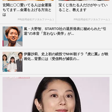
玄関に〇〇置いてる人は金運落
宝くじ当たる人だけがやってい
ちてます…金運を上げる方法と
ること、教えます
は
PR(合同会社デジタルファーム )
PR(合同会社デジタルファーム )
嵐・大野智、STARTO社の退所発表に秘められた“引
退”の本音「言わない美学」が...
伊藤沙莉、史上初の続投でNHK朝ドラ『虎に翼』が映
画化…背景には〈受信料が減収の...