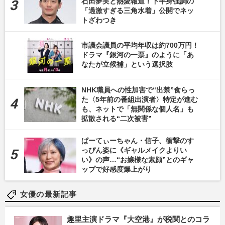
石田夢実と熱愛報道！下半身強調の
「過激すぎる三角水着」公開でネッ
トざわつき
市議会議員の平均年収は約700万円！
ドラマ『銀河の一票』のように「あ
なたが立候補」という選択肢
NHK職員への性加害で“出禁”食らっ
た〈5年前の番組出演者〉特定が進む
も、ネットで「無関係な個人名」も
拡散される“二次被害”
ぱーてぃーちゃん・信子、衝撃のす
っぴん姿に《ギャルメイクよりい
い》の声…“お嬢様な素顔”とのギャ
ップで好感度爆上がり
女優の最新記事
趣里主演ドラマ『大空港』が税関とのコラ