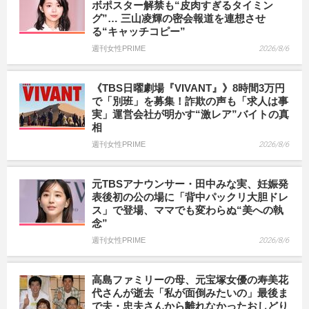
ボポスター解禁も“皮肉すぎるタイミン
グ”… 三山凌輝の密会報道を連想させ
る“キャッチコピー”
週刊女性PRIME
2026/8/6
《TBS日曜劇場『VIVANT』》8時間3万円
で「別班」を募集！詐欺の声も「求人は事
実」運営会社が明かす“激レア”バイトの真
相
週刊女性PRIME
2026/8/6
元TBSアナウンサー・田中みな実、妊娠発
表後初の公の場に「背中パックリ大胆ドレ
ス」で登場、ママでも変わらぬ“美への執
念”
週刊女性PRIME
2026/8/6
高島ファミリーの母、元宝塚女優の寿美花
代さんが逝去「私が面倒みたいの」最後ま
で夫・忠夫さんから離れなかったおしどり