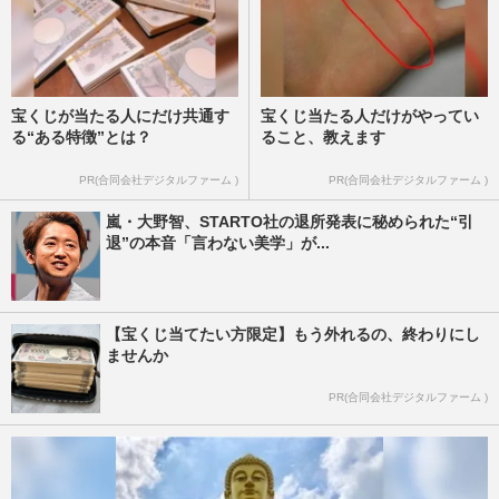
宝くじが当たる人にだけ共通す
宝くじ当たる人だけがやってい
る“ある特徴”とは？
ること、教えます
PR(合同会社デジタルファーム )
PR(合同会社デジタルファーム )
嵐・大野智、STARTO社の退所発表に秘められた“引
退”の本音「言わない美学」が...
【宝くじ当てたい方限定】もう外れるの、終わりにし
ませんか
PR(合同会社デジタルファーム )