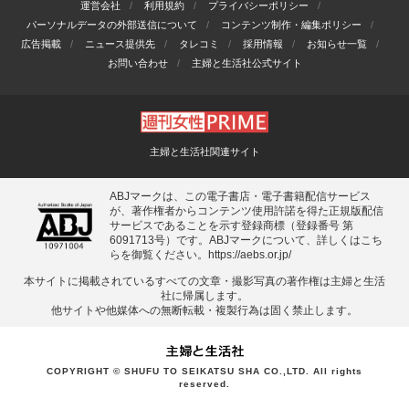
運営会社
利用規約
プライバシーポリシー
パーソナルデータの外部送信について
コンテンツ制作・編集ポリシー
広告掲載
ニュース提供先
タレコミ
採用情報
お知らせ一覧
お問い合わせ
主婦と生活社公式サイト
主婦と生活社関連サイト
ABJマークは、この電子書店・電子書籍配信サービス
が、著作権者からコンテンツ使用許諾を得た正規版配信
サービスであることを示す登録商標（登録番号 第
6091713号）です。ABJマークについて、詳しくはこち
らを御覧ください。
https://aebs.or.jp/
本サイトに掲載されているすべての⽂章・撮影写真の著作権は主婦と⽣活
社に帰属します。
他サイトや他媒体への無断転載・複製⾏為は固く禁⽌します。
COPYRIGHT © SHUFU TO SEIKATSU SHA CO.,LTD. All rights
reserved.