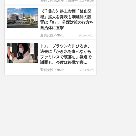
週刊女性2024年7月9日号
2024/6/25
《千葉市》路上喫煙「禁止区
域」拡大を発表も喫煙所の設
置は「0」、分煙対策の行方を
自治体に直撃
週刊女性PRIME
2026/5/27
トム・ブラウン布川ひろき、
過去に「かき氷を食べながら
ファミレスで寝落ち」報道で
謝罪も、今度は終電で寝…
週刊女性PRIME
2023/6/29