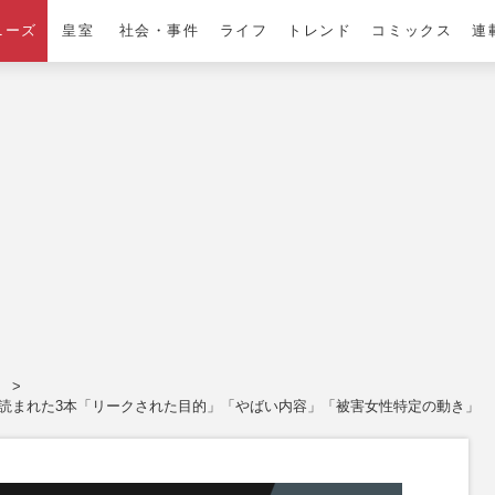
ニーズ
皇室
社会・事件
ライフ
トレンド
コミックス
連
。
も読まれた3本「リークされた目的」「やばい内容」「被害女性特定の動き」