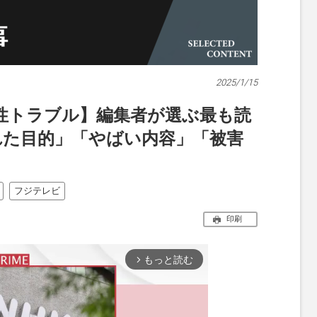
2025/1/15
女性トラブル】編集者が選ぶ最も読
れた目的」「やばい内容」「被害
フジテレビ
印刷
もっと読む
arrow_forward_ios