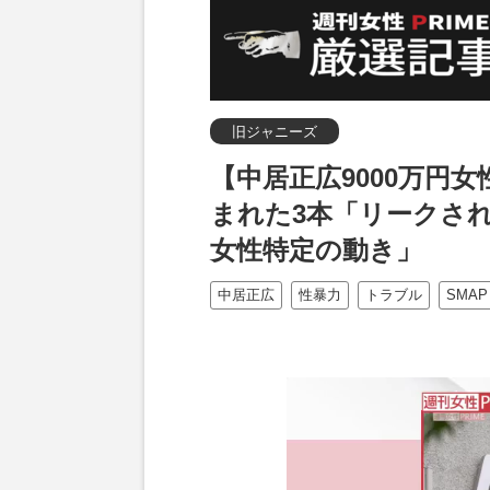
旧ジャニーズ
【中居正広9000万円
まれた3本「リークさ
女性特定の動き」
中居正広
性暴力
トラブル
SMAP