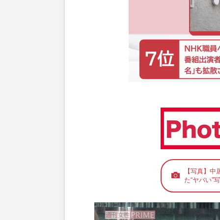
【写真】中
た“ヤバい”