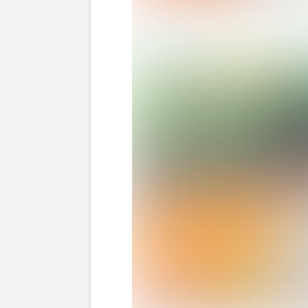
『中居正広のプロ野球珍プレー好プレー大賞2