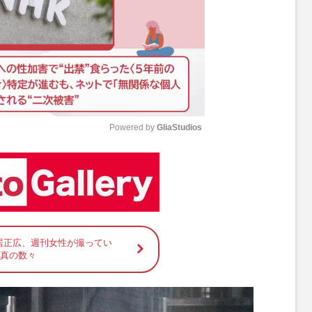
Powered by 
GliaStudios
M
u
t
e
居正広、週刊女性が撮ってい
写真の数々