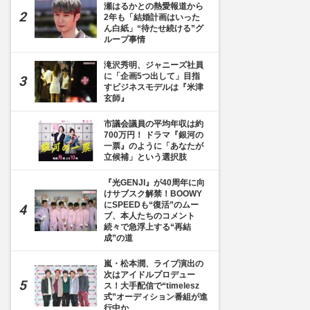
瀬はるかとの熱愛報道から
2年も「結婚計画はいった
ん白紙」“待たせ続ける”グ
ループ事情
滝沢秀明、ジャニーズ社員
に「企画5つ出して」目指
すビジネスモデルは『米津
玄師』
市議会議員の平均年収は約
700万円！ ドラマ『銀河の
一票』のように「あなたが
立候補」という選択肢
『光GENJI』が40周年に向
けサブスク解禁！BOOWY
にSPEEDも“復活”のムー
ブ、本人たちのコメント
続々で急浮上する“再結
成”の道
嵐・松本潤、ライブ演出の
次はアイドルプロデュー
ス！大手配信で“timelesz
式”オーディション番組が進
行中か