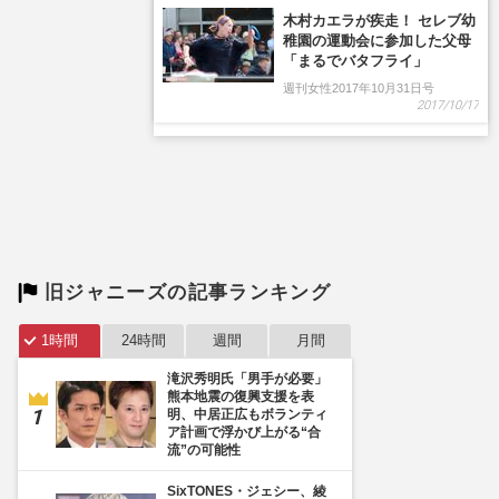
木村カエラが疾走！ セレブ幼
稚園の運動会に参加した父母
「まるでバタフライ」
週刊女性2017年10月31日号
2017/10/17
旧ジャニーズの記事ランキング
1時間
24時間
週間
月間
滝沢秀明氏「男手が必要」
熊本地震の復興支援を表
明、中居正広もボランティ
ア計画で浮かび上がる“合
流”の可能性
SixTONES・ジェシー、綾