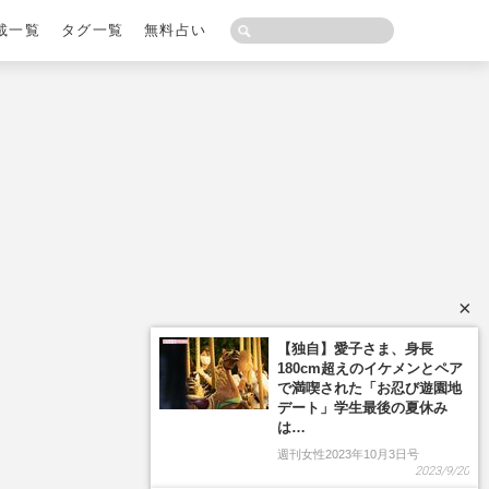
載一覧
タグ一覧
無料占い
×
【独自】愛子さま、身長
180cm超えのイケメンとペア
で満喫された「お忍び遊園地
デート」学生最後の夏休み
は…
週刊女性2023年10月3日号
2023/9/20