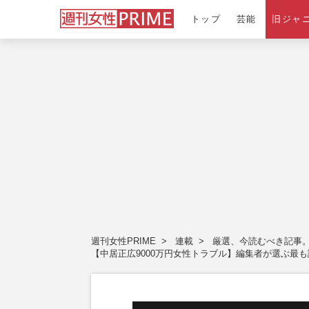
トップ
芸能
旧ジャ
週刊女性PRIME
連載
厳選、今読むべき記事
【中居正広9000万円女性トラブル】編集者が選ぶ最