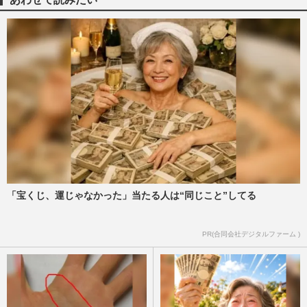
元SMAP中居正広「ドームで見たい」嵐ラ
スト公演“参戦”熱望で下した決断、現地に
は豪華すぎる「招待ジャニ…
週刊女性PRIME
2026/6/9
スピードワゴン小沢一敬の復帰で心変わり
か、元SMAP中居正広が引退・廃業を決め
た『のんびりなかい』を“残…
週刊女性2026年4月28日・5月5日号
2026/4/16
「宝くじ、運じゃなかった」当たる人は“同じこと”してる
フジテレビの新ドラマ『夫婦別姓刑事』の
タイトルに波紋、“政治的意図”を否定する
も視聴者は反発
PR(合同会社デジタルファーム )
週刊女性PRIME
2026/3/24