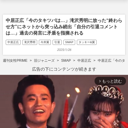
中居正広「今のタキツバは…」滝沢秀明に放った“終わら
せ方”にネットから突っ込み続出「自分の引退コメント
は…」過去の発言に矛盾を指摘される
中居正広
滝沢秀明
今井翼
引退
SMAP
タッキー&翼
2025/1/26
週刊女性PRIME
旧ジャニーズ
SMAP
中居正広
中居正広「今のタキ
広告の下にコンテンツが続きます
もっと読む
arrow_forward_ios