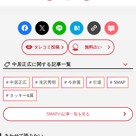
facebo
X ポス
LINE
はてな
コメン
ok い
ト
ブック
ト
いね
マーク
に追加
タレコミ投稿
無料占い
中居正広に関する記事一覧
滝沢秀明氏「男手が必要」熊本地震の復興
中居正広
滝沢秀明
今井翼
引退
SMAP
支援を表明、中居正広もボランティア計画
で浮かび上がる“合流”の…
タッキー&翼
週刊女性PRIME
2026/8/7
SMAPの記事一覧を見る
NHK職員への性加害で“出禁”食らった〈5
年前の番組出演者〉特定が進むも、ネット
で「無関係な個人名」も拡…
週刊女性PRIME
2026/8/6
あわせて読みたい