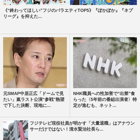
《“終わってほしい”フジのバラエティTOP5》『ぽかぽか』『ネプ
リーグ』を抑えた...
元SMAP中居正広「ドームで見
NHK職員への性加害で“出禁”食
たい」嵐ラスト公演“参戦”熱望
らった〈5年前の番組出演者〉特
で下した決断、現地に...
定が進むも、ネット...
フジテレビ現役社員が明かす「大量退職」はアナウン
サーだけではない！清水賢治社長ら...