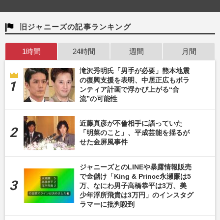
旧ジャニーズの記事ランキング
1時間
24時間
週間
月間
滝沢秀明氏「男手が必要」熊本地震
の復興支援を表明、中居正広もボラ
ンティア計画で浮かび上がる“合
流”の可能性
近藤真彦が不倫相手に語っていた
「明菜のこと」、平成芸能を揺るが
せた金屏風事件
ジャニーズとのLINEや暴露情報販売
で金儲け「King & Prince永瀬廉は5
万、なにわ男子高橋恭平は3万、美
少年浮所飛貴は3万円」のインスタグ
ラマーに批判殺到