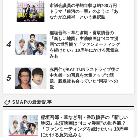
市議会議員の平均年収は約700万円！
ドラマ『銀河の一票』のように「あ
なたが立候補」という選択肢
稲垣吾郎・草なぎ剛・香取慎吾の
『新しい地図』主演映画は“4コマ漫
画”の世界観？「ファンミーティング
を続けたい」10周年にかける意気込
みも
赤西仁がKAT-TUNラストライブ後に
中丸雄一の写真を大量アップで話
題、脱退後も会っていた“同期”への
愛
SMAPの最新記事
稲垣吾郎・草なぎ剛・香取慎吾の『新しい
地図』主演映画は“4コマ漫画”の世界観？
「ファンミーティングを続けたい」10周年
にかける意気込みも