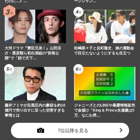
たのに…》…
ージシャン…
大河ドラマ『豊臣兄弟！』山田涼
松嶋菜々子と反町隆史、娘の運動会
介・栗原類ら初出演組の“扮装公
で目立たないようにするも目立つ
開”で「顔で天下…
藤井フミヤが目黒区内の豪邸を約10
ジャニーズとのLINEや暴露情報販売
億円で売り出すに至った切実すぎる
で金儲け「King & Prince永瀬廉は5
事情とは
万、なにわ男…
7位以降を見る