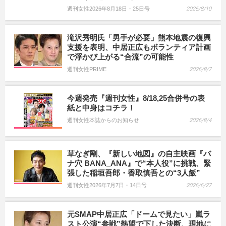
週刊女性2026年8月18日・25日号
2026/8/10
滝沢秀明氏「男手が必要」熊本地震の復興
支援を表明、中居正広もボランティア計画
で浮かび上がる“合流”の可能性
週刊女性PRIME
2026/8/7
今週発売『週刊女性』8/18,25合併号の表
紙と中身はコチラ！
週刊女性本誌からのお知らせ
2026/8/4
草なぎ剛、『新しい地図』の自主映画『バ
ナ穴 BANA_ANA』で“本人役”に挑戦、緊
張した稲垣吾郎・香取慎吾との“3人飯”
週刊女性2026年7月7日・14日号
2026/6/27
元SMAP中居正広「ドームで見たい」嵐ラ
スト公演“参戦”熱望で下した決断、現地に