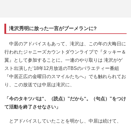
滝沢秀明に放った一言がブーメランに?
中居のアドバイスもあって、滝沢は、この年の大晦日に
行われたジャニーズカウントダウンライブで『タッキー＆
翼』として参加することに。一連のやり取りは 滝沢がゲ
スト出演した‘18年12月放送のTBSのバラエティー番組
『中居正広の金曜日のスマイルたちへ』でも触れられてお
り、この放送では中居は滝沢に、
「今のタキツバは“、（読点）”だから“。（句点）”をつけ
て活動を終了させなさい」
とアドバイスしていたことを明かし、中居は続けて、