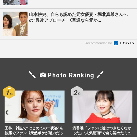
山本耕史、自らも認めた元女優妻・堀北真希さんへ
の“異常アプローチ”《普通なら元か...
Recommended by
Photo Ranking
王林、雑誌で“はじめての一夜姿”を
浅香唯「ファンに嘘はつきたくなか
披露でファン《天然ボケが魅力だっ
った」“人気絶頂”で自ら認めたミュ