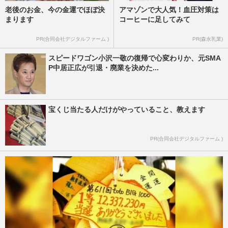
老後のお金、今の金運でほぼ決
アマゾンで大人気！血圧対策は
まります
コーヒーに足してみて
PR(合同会社デジタルファーム )
PR(森永乳業)
スピードワゴン小沢一敬の復帰で心変わりか、元SMA
P中居正広が引退・廃業を決めた...
宝くじ当たる人だけがやっていること、教えます
PR(合同会社デジタルファーム )