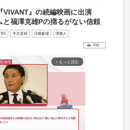
VIVANT』の続編映画に出演
ムと福澤克雄Pの揺るがない信頼
TBS
半沢直樹
日曜劇場
堺雅人
印刷
もっと読む
arrow_forward_ios