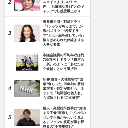
ルメイクよりいい》の
声…“お嬢様な素顔”とのギ
ャップで好感度爆上がり
蒼井優主演・TBSドラマ
『Tシャツが乾くまで』が
激バズリ中「“考察ドラ
マ”とは一線を画している」
散りばめられた伏線よりも
大事な要素
市議会議員の平均年収は約
700万円！ ドラマ『銀河の
一票』のように「あなたが
立候補」という選択肢
NHK職員への性加害で“出
禁”食らった〈5年前の番組
出演者〉特定が進むも、ネ
ットで「無関係な個人名」
も拡散される“二次被害”
巨人・高梨雄平投手に”お泊
まり不倫”報道も「ゾンビの
せいで不倫がかわいく見え
る」ファンの反応が示す野
球界の“不祥事慣れ”