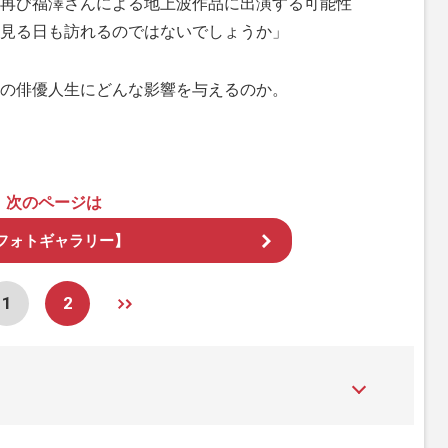
再び福澤さんによる地上波作品に出演する可能性
見る日も訪れるのではないでしょうか」
の俳優人生にどんな影響を与えるのか。
次のページは
フォトギャラリー】
1
2
た女性週刊誌。芸能ゴシップや事件、皇室の話題、感動ドキュメン
発信している。2017年12月12日号で「眞子さま嫁ぎ先の“義