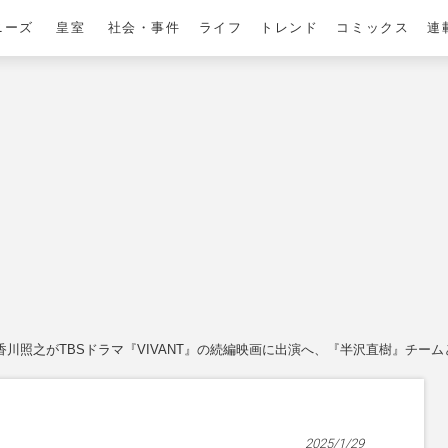
ニーズ
皇室
社会・事件
ライフ
トレンド
コミックス
連
香川照之がTBSドラマ『VIVANT』の続編映画に出演へ、『半沢直樹』チー
2025/1/29