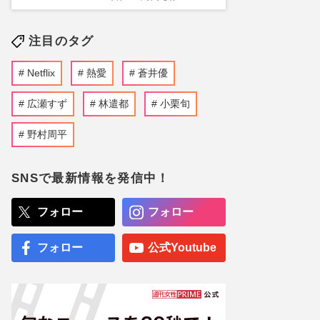
注目のタグ
Netflix
熱愛
蒼井優
広瀬すず
林遣都
小栗旬
野村周平
SNSで最新情報を発信中！
フォロー
フォロー
フォロー
公式Youtube