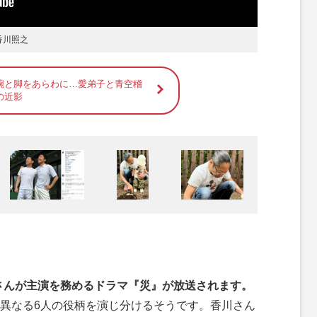
香川照之
腕と脚をあらわに…愛弟子と青空稽
の近影
さんが主演を務めるドラマ『災』が放送されます。
異なる6人の役柄を演じ分けるそうです。香川さん