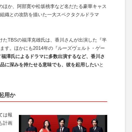
雅人のほか、阿部寛や松坂桃李など名だたる豪華キャス
組織との攻防を描いた一大スペクタクルドラマ
がけたTBSの福澤克雄氏は、香川さんが出演した『半
ます。ほかにも2014年の『ルーズヴェルト・ゲー
ど
福澤氏によるドラマに多数出演するなど、香川さ
品に深みを持たせる意味でも、彼を起用したい
と
起用か
ては報
も計画