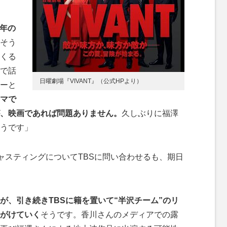
6年の
そう
くる
で話
日曜劇場『VIVANT』（公式HPより）
ーと
マで
、映画であれば問題ありません。
久しぶりに福澤
うです」
キャスティングについてTBSに問い合わせるも、期日
が、引き続きTBSに籍を置いて“半沢チーム”のリ
がけていく
そうです。香川さんのメディアでの露