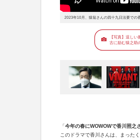
2023年10月、猿翁さんの四十九日法要での
【写真】逞しい
古に励む猿之助
「
今年の春にWOWOWで香川照之
このドラマで香川さんは、まったく