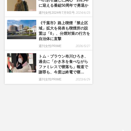
へのお引越しに関心 2025年
に迎える番組50周年で勇退か
週刊女性2024年7月9日号
2024/6/25
《千葉市》路上喫煙「禁止区
域」拡大を発表も喫煙所の設
置は「0」、分煙対策の行方を
自治体に直撃
週刊女性PRIME
2026/5/27
トム・ブラウン布川ひろき、
過去に「かき氷を食べながら
ファミレスで寝落ち」報道で
謝罪も、今度は終電で寝…
週刊女性PRIME
2023/6/29