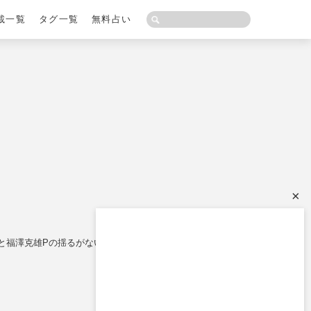
載一覧
タグ一覧
無料占い
×
ムと福澤克雄Pの揺るがない信頼