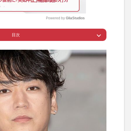
Powered by 
GliaStudios
目次
M
u
ったホンネ
t
e
っていた福田淳社長