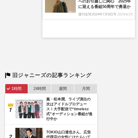
へのお引越しに関心 2025年
に迎える番組50周年で勇退か
週刊女性2024年7月9日号
2024/6/25
旧ジャニーズの記事ランキング
1時間
24時間
週間
月間
嵐・松本潤、ライブ演出の
次はアイドルプロデュー
ス！大手配信で“timelesz
式”オーディション番組が進
行中か
TOKIO山口達也さん、広告
代理店の女性にはたらいて