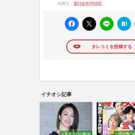
出典元：
週刊女性PRIME
か、女性週刊誌『週刊女性』の誌面に掲載
高い題材の記事を、WEB向けにリライトし
faceboo
X ポス
LINE
はてな
k いい
ト
ブック
ね
マーク
に追加
タレコミを投稿する
イチオシ記事
⭐ 高評価の記事(8)
⭐ 高評価の記