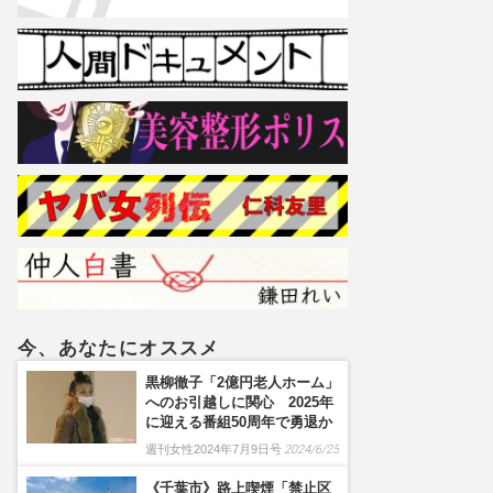
今、あなたにオススメ
黒柳徹子「2億円老人ホーム」
へのお引越しに関心 2025年
に迎える番組50周年で勇退か
週刊女性2024年7月9日号
2024/6/25
《千葉市》路上喫煙「禁止区