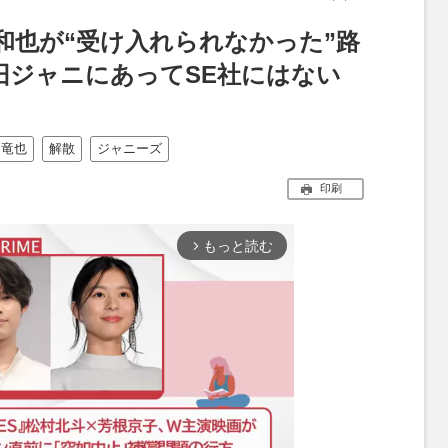
梨和也が“受け入れられなかった”路
旧ジャニにあってSE社にはない
田竜也
解散
ジャニーズ
印刷
もっと読む
arrow_forward_ios