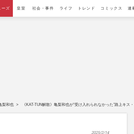
ニーズ
皇室
社会・事件
ライフ
トレンド
コミックス
連
亀梨和也
《KAT-TUN解散》亀梨和也が“受け入れられなかった”路上キ
2025/2/14