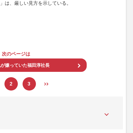
」は、厳しい見方を示している。
次のページは
也が嫌っていた福田淳社長
2
3
』は、2015年（平成27年）1月に開設された主婦と生活社が運
性PRIME』編集者が担当する連載陣の執筆記事を配信するほ