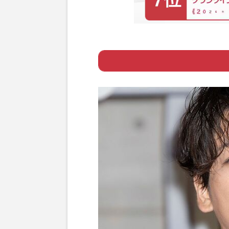
Page 1
ー 上田竜也が語
Page 2
ー 亀梨和也が嫌