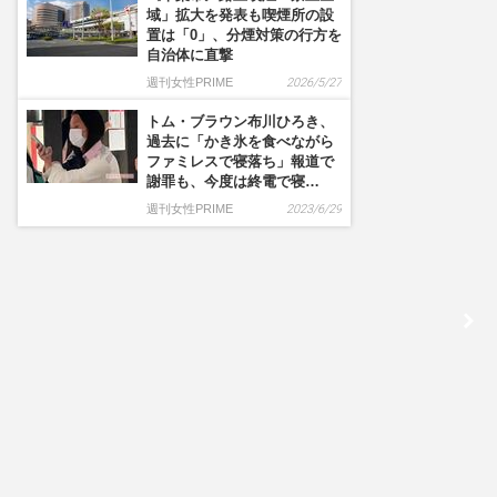
域」拡大を発表も喫煙所の設
置は「0」、分煙対策の行方を
自治体に直撃
週刊女性PRIME
2026/5/27
トム・ブラウン布川ひろき、
過去に「かき氷を食べながら
ファミレスで寝落ち」報道で
謝罪も、今度は終電で寝…
週刊女性PRIME
2023/6/29