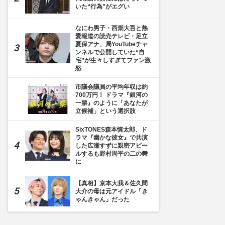
いた“行為”がエグい
なにわ男子・西畑大吾と熱
愛報道の読売テレビ・足立
夏保アナ、局YouTubeチャ
ンネルで公開していた“自
宅”が生々しすぎてファン激
怒
市議会議員の平均年収は約
700万円！ ドラマ『銀河の
一票』のように「あなたが
立候補」という選択肢
SixTONES森本慎太郎、ド
ラマ『幽かな彼女』で共演
した広瀬すずに親密アピー
ルするも野村周平の二の舞
に
【真相】京本大我＆佐久間
大介の母は元アイドル「き
ゃんきゃん」だった