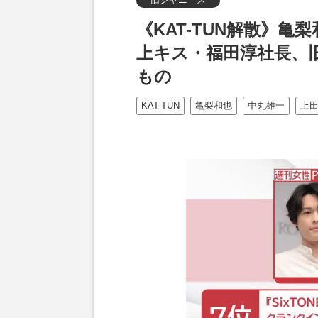
《KAT-TUN解散》亀
上キス・福田淳社長、
もの
KAT-TUN
亀梨和也
中丸雄一
上