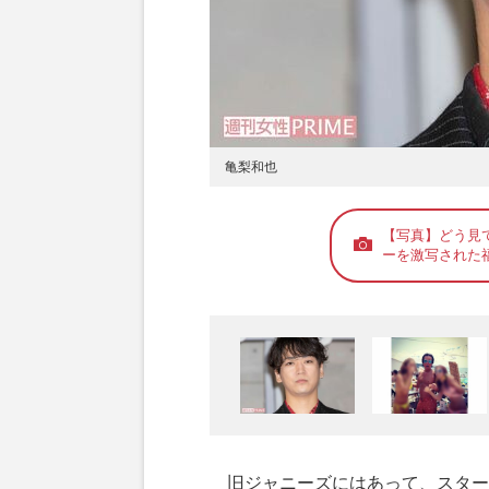
亀梨和也
【写真】どう見
ーを激写された
旧ジャニーズにはあって、スター