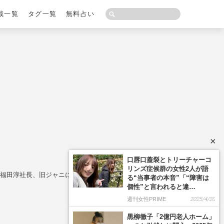
載一覧
タグ一覧
無料占い
×
口唇口蓋裂とトリーチャーコ
リンズ症候群の女性2人が語
ス・福田淳社長、旧ジャニにあってSE社にはないもの
る“当事者の本音”「“障害は
個性”と言われると違…
週刊女性PRIME
2025/4/20
黒柳徹子「2億円老人ホーム」