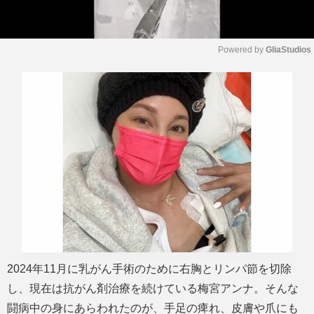
Powered by 
GliaStudios
M
u
t
e
2024年11月に乳がん手術のために右胸とリンパ節を切除
し、現在は抗がん剤治療を続けている梅宮アンナ。そんな
闘病中の身にあらわれたのが、手足の痺れ、皮膚や爪にも