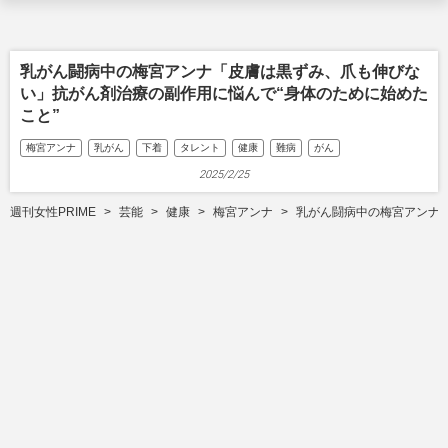
乳がん闘病中の梅宮アンナ「皮膚は黒ずみ、爪も伸びな
い」抗がん剤治療の副作用に悩んで“身体のために始めた
こと”
梅宮アンナ
乳がん
下着
タレント
健康
難病
がん
2025/2/25
週刊女性PRIME
芸能
健康
梅宮アンナ
乳がん闘病中の梅宮アンナ