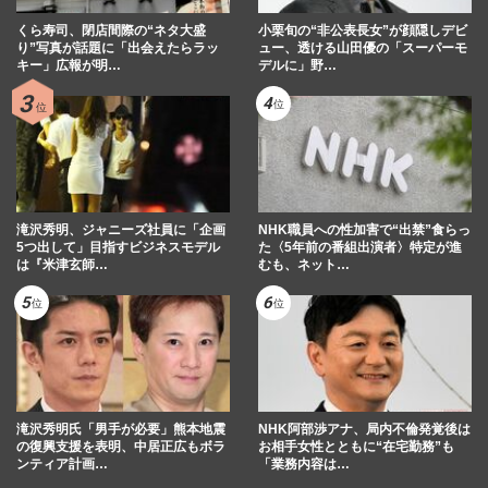
くら寿司、閉店間際の“ネタ大盛
小栗旬の“非公表長女”が顔隠しデビ
り”写真が話題に「出会えたらラッ
ュー、透ける山田優の「スーパーモ
キー」広報が明…
デルに」野…
滝沢秀明、ジャニーズ社員に「企画
NHK職員への性加害で“出禁”食らっ
5つ出して」目指すビジネスモデル
た〈5年前の番組出演者〉特定が進
は『米津玄師…
むも、ネット…
滝沢秀明氏「男手が必要」熊本地震
NHK阿部渉アナ、局内不倫発覚後は
の復興支援を表明、中居正広もボラ
お相手女性とともに“在宅勤務”も
ンティア計画…
「業務内容は…