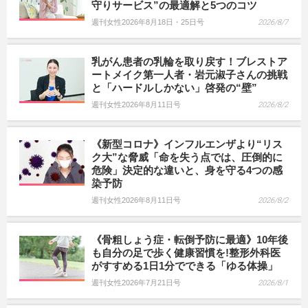
守りサービス”の最適解と5つのコツ
週刊女性2026年8月18日・25日号
2026/8/7
乳がん患者の乳輪を取り戻す！ブレストア
ートメイク第一人者・岩元淑子さんの挑戦
と「ハードルしかない」啓発の“壁”
週刊女性2026年8月11日号
2026/8/2
《新型コロナ》インフルエンザより“リス
ク大”な脅威「命を失う点では、圧倒的に
危険」決定的な違いと、身を守る4つの感
染予防
週刊女性2026年8月11日号
2026/8/2
《骨粗しょう症・転倒予防に最適》10年後
も自分の足で歩く健康習慣を!整形外科医
がすすめる1日1分でできる「ゆる体操」
週刊女性2026年7月21日号
2026/8/1