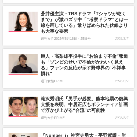
蒼井優主演・TBSドラマ『Tシャツが乾く
まで』が激バズリ中「“考察ドラマ”とは一
線を画している」散りばめられた伏線より
も大事な要素
週刊女性2026年8月18日・25日号
2026/8/7
巨人・高梨雄平投手に”お泊まり不倫”報道
も「ゾンビのせいで不倫がかわいく見え
る」ファンの反応が示す野球界の“不祥事
慣れ”
週刊女性PRIME
2026/8/7
滝沢秀明氏「男手が必要」熊本地震の復興
支援を表明、中居正広もボランティア計画
で浮かび上がる“合流”の可能性
週刊女性PRIME
2026/8/7
『Number_i』神宮寺勇太・平野紫耀・岸