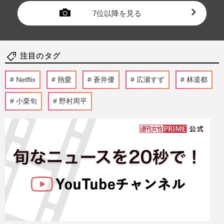
7位以降を見る
注目のタグ
Netflix
熱愛
蒼井優
広瀬すず
林遣都
小栗旬
野村周平