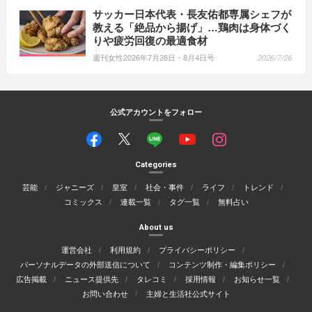
サッカー日本代表・長友佑都専属シェフが
教える「絶品から揚げ」…鶏肉は身体づく
りや疲労回復の最適食材
週刊女性2026年7月28日・8月4日号
2026/7/26
公式アカウントをフォロー
Categories
芸能
ジャニーズ
皇室
社会・事件
ライフ
トレンド
コミックス
連載一覧
タグ一覧
無料占い
About us
運営会社
利用規約
プライバシーポリシー
パーソナルデータの外部送信について
コンテンツ制作・編集ポリシー
広告掲載
ニュース提供先
タレコミ
採用情報
お知らせ一覧
お問い合わせ
主婦と生活社公式サイト