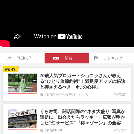
PICKUP
新着
ランキング
70歳人気ブロガー・ショコラさんが教え
る“ひとり旅節約術”！満足度アップの秘訣
と押さえるべき「4つの心得」
週刊女性2026年8月18日・25日号
0時間前
くら寿司、閉店間際の“ネタ大盛り”写真が
話題に「出会えたらラッキー」広報が明か
した“幻サービス”『得々ゾーン』の全容
週刊女性PRIME
2026/8/7