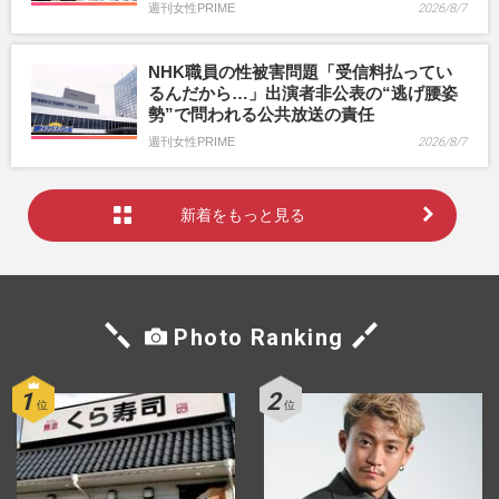
週刊女性PRIME
2026/8/7
NHK職員の性被害問題「受信料払ってい
るんだから…」出演者非公表の“逃げ腰姿
勢”で問われる公共放送の責任
週刊女性PRIME
2026/8/7
新着をもっと見る
Photo Ranking