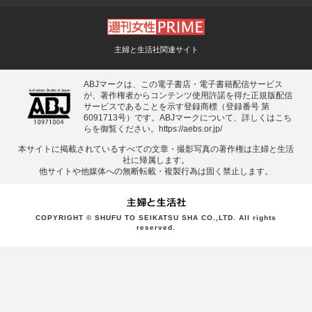
主婦と生活社関連サイト
ABJマークは、この電子書店・電子書籍配信サービス
が、著作権者からコンテンツ使用許諾を得た正規版配信
サービスであることを示す登録商標（登録番号 第
6091713号）です。ABJマークについて、詳しくはこち
らを御覧ください。
https://aebs.or.jp/
本サイトに掲載されているすべての⽂章・撮影写真の著作権は主婦と⽣活
社に帰属します。
他サイトや他媒体への無断転載・複製⾏為は固く禁⽌します。
COPYRIGHT © SHUFU TO SEIKATSU SHA CO.,LTD. All rights
reserved.