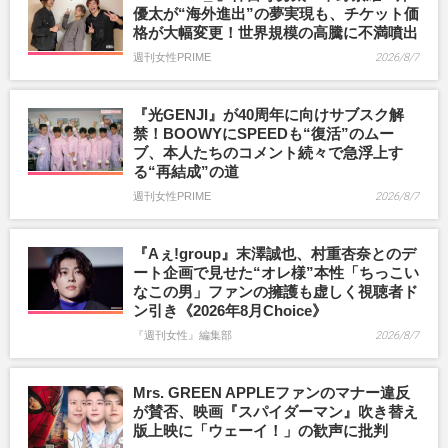
優太が“海外進出”の夢実現も、チケット価
格が大幅変更！世界規模の高騰に不満噴出
週刊女性PRIME
2026/8/7
『光GENJI』が40周年に向けサブスク解
禁！BOOWYにSPEEDも“復活”のムー
ブ、本人たちのコメント続々で急浮上す
る“再結成”の道
週刊女性PRIME
2026/8/7
『Aぇ!group』末澤誠也、村重杏奈とのデ
ート企画で見せた“オレ様”本性「ちっこい
なこの男」ファンの擁護も虚しく視聴者ド
ン引き《2026年8月Choice》
『週刊女性』編集部
2026/8/7
Mrs. GREEN APPLEファンのマナー違反
が賛否、映画『スパイダーマン』吹き替え
版上映に「ウェーイ！」の歓声に批判