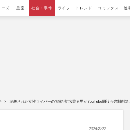
ニーズ
皇室
社会・事件
ライフ
トレンド
コミックス
連
件
刺殺された女性ライバーの“婚約者”名乗る男がYouTube開設も強制削
2025/3/27