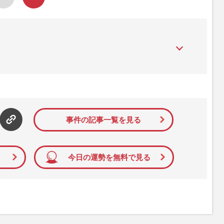
』は、2015年（平成27年）1月に開設された主婦と生活社が運
性PRIME』編集者が担当する連載陣の執筆記事を配信するほ
された記事から、インターネット利用者層にとって特に関心の
て配信しています！
事件の記事一覧を見る
今日の運勢を無料で見る