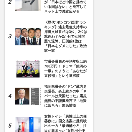
が「日本ほど中国と揉めて
いる国はない」と発言して
ネット上で波紋広がる
《歴代“ポンコツ総理”ラン
キング》過去最低支持率の
岸田文雄首相は3位、2位は
就任わずか2か月で女性問
題で退陣、圧倒的1位は
「日本をダメにした」政治
家一家
市議会議員の平均年収は約
700万円！ ドラマ『銀河の
一票』のように「あなたが
立候補」という選択肢
福岡県議会の“ドン”蔵内勇
夫議長、炎上続きの中「ネ
パールは天国だった」震災
無視の不謹慎発言で「地獄
に落ちろ」国民憤慨
女性トイレ「男性以上の便
器数に」国交省案に批判噴
出の一方「最適解やろ」注
目が集まった“女性用小便