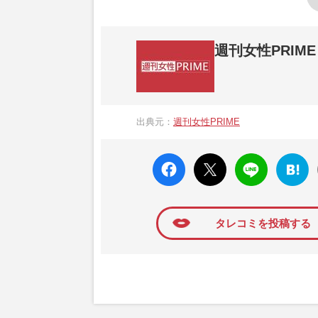
週刊女性PRIME
『週刊女性PRIME（シュージョプライム）
営する日本のニュースサイトです。『週刊女
出典元：
週刊女性PRIME
か、女性週刊誌『週刊女性』の誌面に掲載
高い題材の記事を、WEB向けにリライトし
faceboo
X ポス
LINE
はてな
k いい
ト
ブック
ね
マーク
に追加
タレコミを投稿する