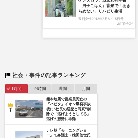
社会・事件の記事ランキング
1時間
24時間
週間
月間
熊本地震で従業員死亡の
『ハビタ』イオン爆発事故
後に“社長の経歴と写真”削
除で「逃げようとしてる」
逃げの態勢に非難
テレ朝『モーニングショ
ー』で弁護士・猿田佐世氏