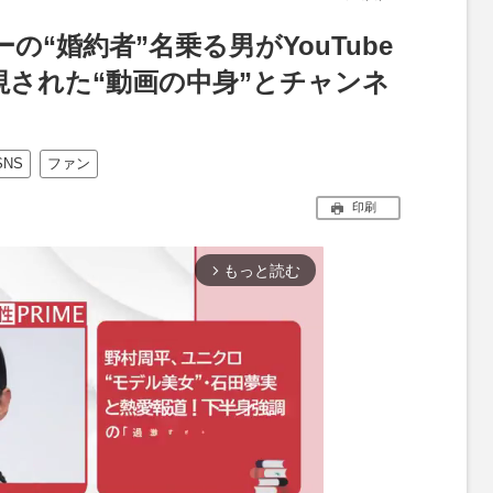
“婚約者”名乗る男がYouTube
視された“動画の中身”とチャンネ
SNS
ファン
印刷
もっと読む
arrow_forward_ios