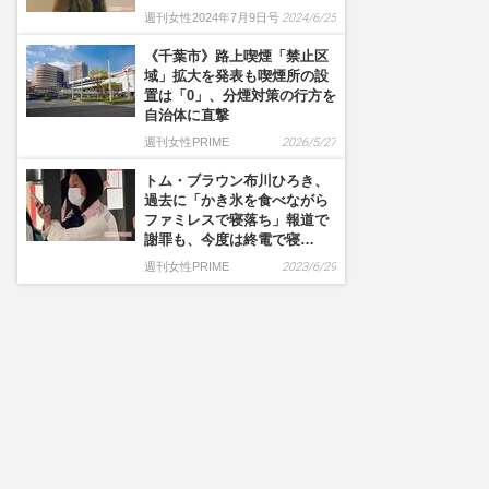
週刊女性2024年7月9日号
2024/6/25
《千葉市》路上喫煙「禁止区
域」拡大を発表も喫煙所の設
置は「0」、分煙対策の行方を
自治体に直撃
週刊女性PRIME
2026/5/27
トム・ブラウン布川ひろき、
過去に「かき氷を食べながら
ファミレスで寝落ち」報道で
謝罪も、今度は終電で寝…
週刊女性PRIME
2023/6/29