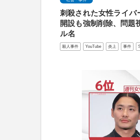
刺殺された女性ライバーの
開設も強制削除、問題
ル名
殺人事件
YouTube
炎上
事件