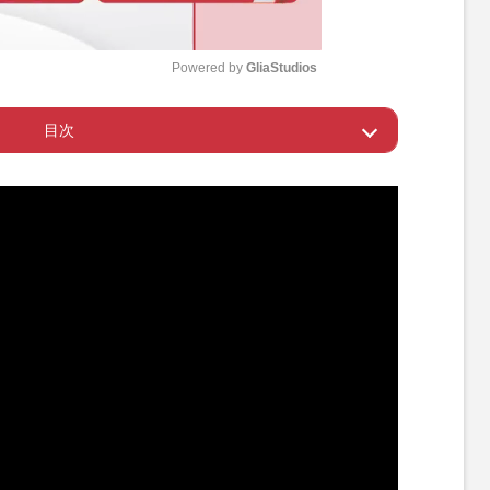
Powered by 
GliaStudios
目次
M
u
た婚約者の名前で金を稼ぐ気か」
t
e