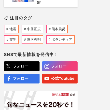
器”
注目のタグ
地震
中居正広
熊本震災
震災
滝沢秀明
ボランティア
SNSで最新情報を発信中！
フォロー
フォロー
フォロー
公式Youtube