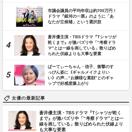
市議会議員の平均年収は約700万円！
ドラマ『銀河の一票』のように「あ
なたが立候補」という選択肢
蒼井優主演・TBSドラマ『Tシャツが
乾くまで』が激バズリ中「“考察ドラ
マ”とは一線を画している」散りばめ
られた伏線よりも大事な要素
ぱーてぃーちゃん・信子、衝撃のす
っぴん姿に《ギャルメイクよりい
い》の声…“お嬢様な素顔”とのギャ
ップで好感度爆上がり
女優の最新記事
蒼井優主演・TBSドラマ『Tシャツが乾く
まで』が激バズリ中「“考察ドラマ”とは一
線を画している」散りばめられた伏線より
も大事な要素