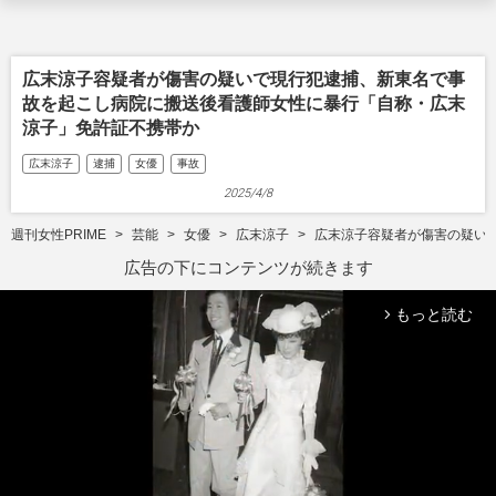
広末涼子容疑者が傷害の疑いで現行犯逮捕、新東名で事
故を起こし病院に搬送後看護師女性に暴行「自称・広末
涼子」免許証不携帯か
広末涼子
逮捕
女優
事故
2025/4/8
週刊女性PRIME
芸能
女優
広末涼子
広末涼子容疑者が傷害の疑い
広告の下にコンテンツが続きます
もっと読む
arrow_forward_ios