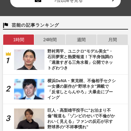
7位以降を見る
芸能の記事ランキング
1時間
24時間
週間
月間
野村周平、ユニクロ“モデル美女”・
石田夢実と熱愛報道！下半身強調の
「過激すぎる三角水着」公開でネッ
トざわつき
横浜DeNA・東克樹、不倫相手セクシ
ー女優の新作が“野球ネタ”満載で
「反省しとらんやろ」大暴走にブー
イング
巨人・高梨雄平投手に”お泊まり不
倫”報道も「ゾンビのせいで不倫がか
わいく見える」ファンの反応が示す
野球界の“不祥事慣れ”