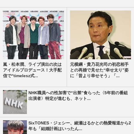
嵐・松本潤、ライブ演出の次は
元横綱・貴乃花光司の初恋相手
アイドルプロデュース！大手配
との再婚で見せた“幸せ太り”姿
信で“timelesz式...
に「昔より幸せそう」「...
NHK職員への性加害で“出禁”食らった〈5年前の番組
出演者〉特定が進むも、ネット...
SixTONES・ジェシー、綾瀬はるかとの熱愛報道から2
年も「結婚計画はいったん...