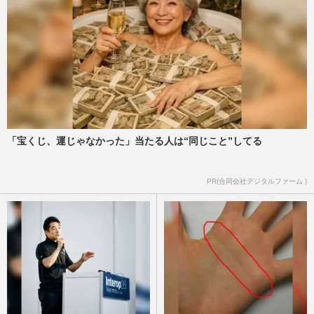
加藤あい、20年ぶりにドコモCMに出演し
て思い起こされる“元清純派”広末涼子「ポ
ケベルのCMの方が強烈」
週刊女性PRIME
2026/2/20
広末涼子、被害者と示談成立でオファー殺
到も「世間の反応が怖い」ファンクラ
ブ“隠居生活”で進まぬ復帰
週刊女性2026年1月20日・27日号
2026/1/13
「宝くじ、運じゃなかった」当たる人は“同じこと”してる
広末涼子、走行速度「185キロ」まさか
PR(合同会社デジタルファーム )
の“上方修正”でTBS『オールスター感謝
祭』への抗議にツッコミ殺到
週刊女性PRIME
2025/11/14