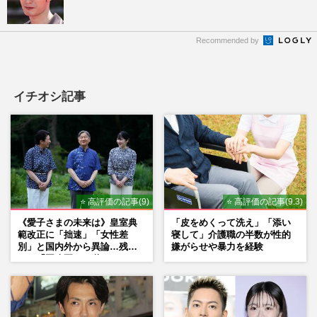
Recommended by
イチオシ記事
⭐ 高評価の記事(9)
⭐ 高評価の記事(9.3)
《愛子さまの未来は》皇室典
「皮をめくって洗え」「添い
範改正に「拙速」「女性差
寝して」介護職の半数が性的
別」と国内外から異論…残さ
嫌がらせや暴力を経験
れた「再改正」の道