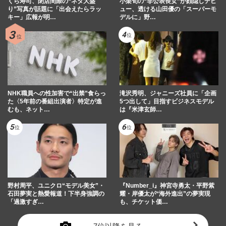
くら寿司、閉店間際の“ネタ大盛
小栗旬の“非公表長女”が顔隠しデビ
り”写真が話題に「出会えたらラッ
ュー、透ける山田優の「スーパーモ
キー」広報が明…
デルに」野…
NHK職員への性加害で“出禁”食らっ
滝沢秀明、ジャニーズ社員に「企画
た〈5年前の番組出演者〉特定が進
5つ出して」目指すビジネスモデル
むも、ネット…
は『米津玄師…
野村周平、ユニクロ“モデル美女”・
『Number_i』神宮寺勇太・平野紫
石田夢実と熱愛報道！下半身強調の
耀・岸優太が“海外進出”の夢実現
「過激すぎ…
も、チケット価…