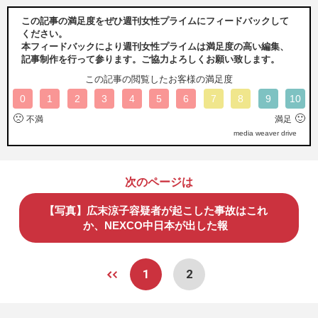
この記事の満足度をぜひ週刊女性プライムにフィードバックして
ください。
本フィードバックにより週刊女性プライムは満足度の高い編集、
記事制作を行って参ります。ご協力よろしくお願い致します。
この記事の閲覧したお客様の満足度
0
1
2
3
4
5
6
7
8
9
10
🙁
🙂
不満
満足
media weaver drive
次のページは
【写真】広末涼子容疑者が起こした事故はこれ
か、NEXCO中日本が出した報
1
2