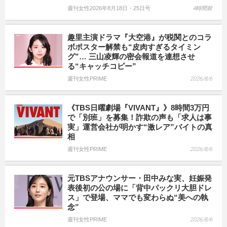
週刊女性2026年8月18日・25日号
4時間前
趣里主演ドラマ『大空港』が税関とのコラ
ボポスター解禁も“皮肉すぎるタイミン
グ”… 三山凌輝の密会報道を連想させ
る“キャッチコピー”
週刊女性PRIME
2026/8/6
《TBS日曜劇場『VIVANT』》8時間3万円
で「別班」を募集！詐欺の声も「求人は事
実」運営会社が明かす“激レア”バイトの真
相
週刊女性PRIME
2026/8/6
元TBSアナウンサー・田中みな実、妊娠発
表後初の公の場に「背中パックリ大胆ドレ
ス」で登場、ママでも変わらぬ“美への執
念”
週刊女性PRIME
2026/8/6