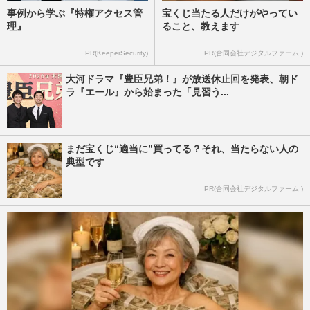
事例から学ぶ『特権アクセス管
宝くじ当たる人だけがやってい
理』
ること、教えます
PR(KeeperSecurity)
PR(合同会社デジタルファーム )
大河ドラマ『豊臣兄弟！』が放送休止回を発表、朝ド
ラ『エール』から始まった「見習う...
まだ宝くじ“適当に”買ってる？それ、当たらない人の
典型です
PR(合同会社デジタルファーム )