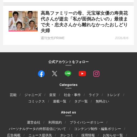
高島ファミリーの母、元宝塚女優の寿美花
代さんが逝去「私が面倒みたいの」最後ま
で夫・忠夫さんから離れなかったおしどり
夫婦
週刊女性PRIME
2026/8/6
公式アカウントをフォロー
Categories
芸能
ジャニーズ
皇室
社会・事件
ライフ
トレンド
コミックス
連載一覧
タグ一覧
無料占い
About us
運営会社
利用規約
プライバシーポリシー
パーソナルデータの外部送信について
コンテンツ制作・編集ポリシー
広告掲載
ニュース提供先
タレコミ
採用情報
お知らせ一覧