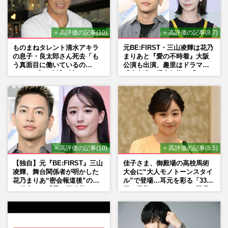
⭐ 高評価の記事(10)
⭐ 高評価の記事(8.7)
ものまねタレント清水アキラ
元BE:FIRST・三山凌輝は花乃
の息子・良太郎さん死去「も
まりあと『愛の不時着』大阪
う真面目に働いているの
公演も出演、趣里はドラマ
で」、2度の逮捕も諦めなかっ
『大空港』番宣行脚に「メン
た芸能界“波乱に満ちた37年”
タル強すぎ」の実情
⭐ 高評価の記事(10)
⭐ 高評価の記事(8.5)
【独自】元『BE:FIRST』三山
佳子さま、御殿場の高校馬術
凌輝、舞台関係者が明かした
大会に“大人モノトーンスタイ
花乃まりあ“密会報道後”の呆
ル”で登場…耳元を彩る「3300
れ発言と、『愛の不時着』の
円の藍染イヤリング」は即品
劇場が答えた共演舞台の行方
薄に