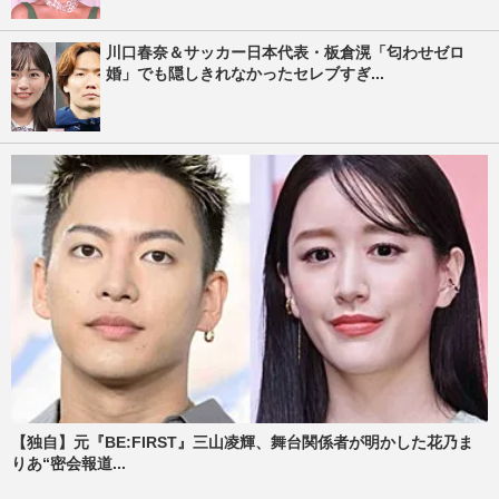
川口春奈＆サッカー日本代表・板倉滉「匂わせゼロ
婚」でも隠しきれなかったセレブすぎ...
【独自】元『BE:FIRST』三山凌輝、舞台関係者が明かした花乃ま
りあ“密会報道...