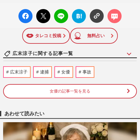
facebo
X ポス
LINE
はてな
コメン
ok い
ト
ブック
ト
いね
マーク
に追加
タレコミ投稿
無料占い
広末涼子に関する記事一覧
広末涼子、バースデーライブで“名曲”を熱
広末涼子
逮捕
女優
事故
唱！「30分で完売」シェフアレンジの“広
末家の和風ハンバーグ”…
週刊女性2026年8月11日号
2026/7/28
女優の記事一覧を見る
広末涼子、約1年ぶりのインスタ更新に“い
いね”1万件超えも「早すぎる」疑問視され
あわせて読みたい
る“復帰のハードル”
週刊女性PRIME
2026/4/8