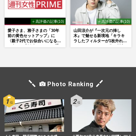
⭐ 高評価の記事(10)
⭐ 高評価の記事(10)
愛子さま、雅子さまの「30年
山田涼介が『一次元の挿し
前の黄色セットアップ」に
木』で魅せる新境地「キラキ
〈親子2代でお似合いになる〉
ラしたフィルターが1枚外れて
の声、ご成婚時のドレスも手
くれたら」アイドル像を封印
がけた森英恵さんとの絆
した覚悟
Photo Ranking