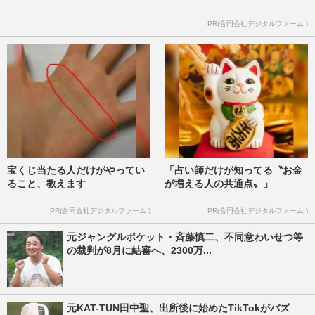
PR(合同会社デジタルファーム )
宝くじ当たる人だけがやってい
「占い師だけが知ってる〝お金
ること、教えます
が増える人の共通点〟」
PR(合同会社デジタルファーム )
PR(合同会社デジタルファーム )
元ジャングルポケット・斉藤慎二、不同意わいせつ等
の裁判が8月に結審へ、2300万...
元KAT-TUN田中聖、出所後に始めたTikTokがバズ