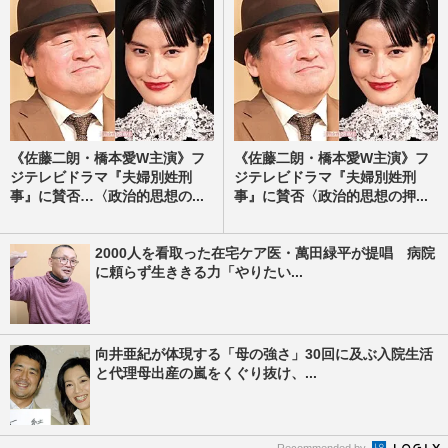
《佐藤二朗・橋本愛W主演》フ
《佐藤二朗・橋本愛W主演》フ
ジテレビドラマ『夫婦別姓刑
ジテレビドラマ『夫婦別姓刑
事』に賛否…〈政治的思想の...
事』に賛否〈政治的思想の押...
2000人を看取った在宅ケア医・萬田緑平が提唱 病院
に頼らず生ききる力「やりたい...
向井亜紀が体現する「母の強さ」30回に及ぶ入院生活
と代理母出産の嵐をくぐり抜け、...