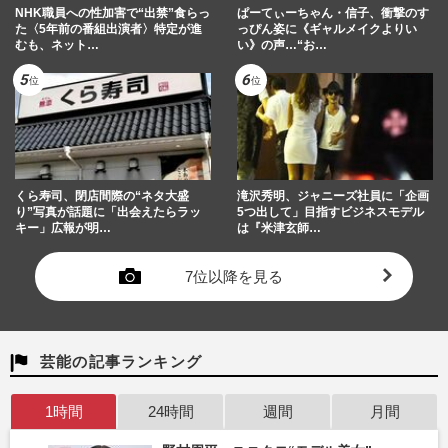
NHK職員への性加害で“出禁”食らっ
ぱーてぃーちゃん・信子、衝撃のす
た〈5年前の番組出演者〉特定が進
っぴん姿に《ギャルメイクよりい
むも、ネット…
い》の声…“お…
くら寿司、閉店間際の“ネタ大盛
滝沢秀明、ジャニーズ社員に「企画
り”写真が話題に「出会えたらラッ
5つ出して」目指すビジネスモデル
キー」広報が明…
は『米津玄師…
7位以降を見る
芸能の記事ランキング
1時間
24時間
週間
月間