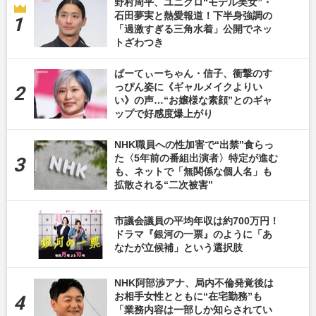
野村周平、ユニクロ“モデル美女”・
石田夢実と熱愛報道！下半身強調の
「過激すぎる三角水着」公開でネッ
トざわつき
ぱーてぃーちゃん・信子、衝撃のす
っぴん姿に《ギャルメイクよりい
い》の声…“お嬢様な素顔”とのギャ
ップで好感度爆上がり
NHK職員への性加害で“出禁”食らっ
た〈5年前の番組出演者〉特定が進む
も、ネットで「無関係な個人名」も
拡散される“二次被害”
市議会議員の平均年収は約700万円！
ドラマ『銀河の一票』のように「あ
なたが立候補」という選択肢
NHK阿部渉アナ、局内不倫発覚後は
お相手女性とともに“在宅勤務”も
「業務内容は一部しか知らされてい