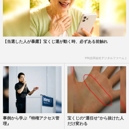
【新証言】元ジャンポケ斉藤慎二、バウム
クーヘン店金銭トラブルで被害届受理「彼
は従業員からも金を…」に…
週刊女性PRIME
2025/11/27
【当選した人が暴露】宝くじ運が動く時、必ずある前触れ
ジャングルポケット太田博久の“お風呂洗
っといたから”報告が再炎上「だから何?」
妻側の意見にSNSで論争勃…
PR(合同会社デジタルファーム )
週刊女性PRIME
2025/11/7
事例から学ぶ『特権アクセス管
宝くじの“運任せ”から抜けた人
理』
だけ変わる