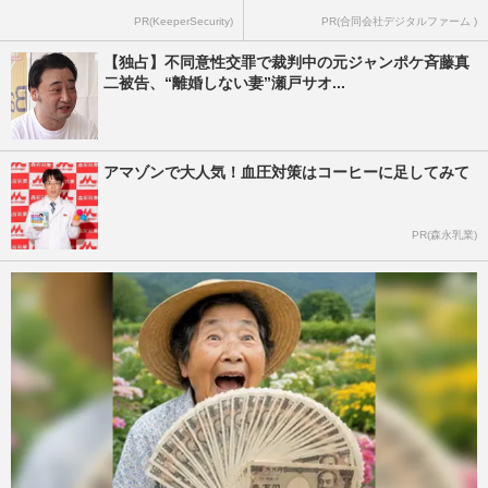
PR(KeeperSecurity)
PR(合同会社デジタルファーム )
【独占】不同意性交罪で裁判中の元ジャンポケ斉藤真
二被告、“離婚しない妻”瀬戸サオ...
アマゾンで大人気！血圧対策はコーヒーに足してみて
PR(森永乳業)