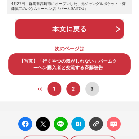
4月27日、群馬県高崎市にオープンした、元ジャングルポケット・斉
藤慎二のバウムクーヘン店『バームSAITOU』
次のページは
【写真】「行くやつの気がしれない」バームク
ーヘン購入者と交流する斉藤被告
1
2
3
facebo
X ポス
LINE
はてな
コメン
ok い
ト
ブック
ト
いね
マーク