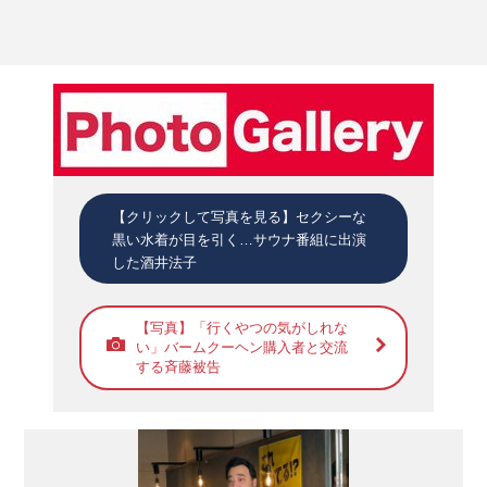
【クリックして写真を見る】セクシーな
黒い水着が目を引く…サウナ番組に出演
した酒井法子
【写真】「行くやつの気がしれな
い」バームクーヘン購入者と交流
する斉藤被告