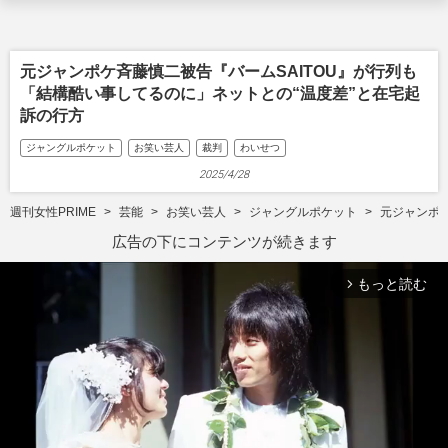
元ジャンポケ斉藤慎二被告『バームSAITOU』が行列も
「結構酷い事してるのに」ネットとの“温度差”と在宅起
訴の行方
ジャングルポケット
お笑い芸人
裁判
わいせつ
2025/4/28
週刊女性PRIME
芸能
お笑い芸人
ジャングルポケット
元ジャンポケ
広告の下にコンテンツが続きます
もっと読む
arrow_forward_ios