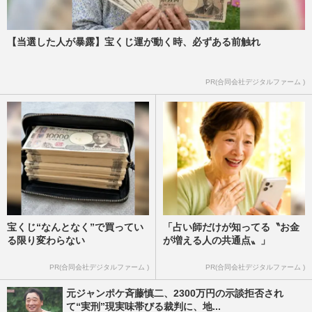
【当選した人が暴露】宝くじ運が動く時、必ずある前触れ
PR(合同会社デジタルファーム )
宝くじ“なんとなく”で買ってい
「占い師だけが知ってる〝お金
る限り変わらない
が増える人の共通点〟」
PR(合同会社デジタルファーム )
PR(合同会社デジタルファーム )
元ジャンポケ斉藤慎二、2300万円の示談拒否され
て“実刑”現実味帯びる裁判に、地...