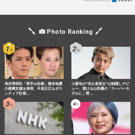
Recommended by
Photo Ranking
滝沢秀明氏「男手が必要」熊本地震
小栗旬の“非公表長女”が顔隠しデビ
の復興支援を表明、中居正広もボラ
ュー、透ける山田優の「スーパーモ
ンティア計画…
デルに」野…