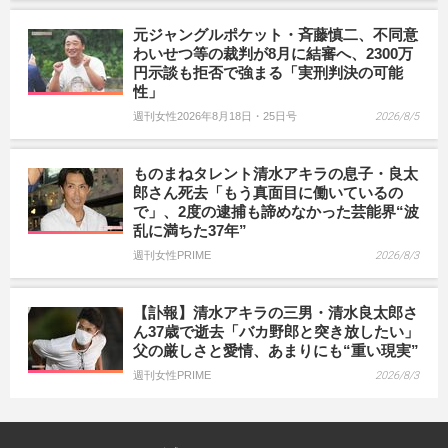
元ジャングルポケット・斉藤慎二、不同意
わいせつ等の裁判が8月に結審へ、2300万
円示談も拒否で強まる「実刑判決の可能
性」
週刊女性2026年8月18日・25日号
2026/8/5
ものまねタレント清水アキラの息子・良太
郎さん死去「もう真面目に働いているの
で」、2度の逮捕も諦めなかった芸能界“波
乱に満ちた37年”
週刊女性PRIME
2026/8/3
【訃報】清水アキラの三男・清水良太郎さ
ん37歳で逝去「バカ野郎と突き放したい」
父の厳しさと愛情、あまりにも“重い現実”
週刊女性PRIME
2026/8/3