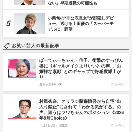
ない」早期退職の可能性も
小栗旬の“非公表長女”が顔隠しデビ
ュー、透ける山田優の「スーパーモ
デルに」野望
お笑い芸人の最新記事
ぱーてぃーちゃん・信子、衝撃のすっぴん
姿に《ギャルメイクよりいい》の声…“お
嬢様な素顔”とのギャップで好感度爆上が
り
週刊女性PRIME
2026/8/6
村重杏奈、オリラジ藤森慎吾から自宅“出
入り禁止”にされて「わかる気がする」の
声、狙うはフワちゃんのポジション《2026
年8月Choice》
『週刊女性』編集部
2026/8/5