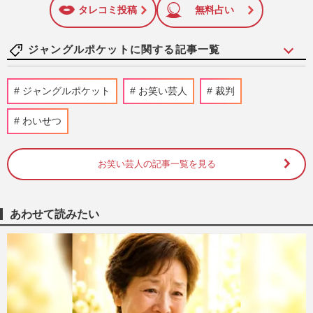
に追加
タレコミ投稿
無料占い
ジャングルポケットに関する記事一覧
元ジャングルポケット・斉藤慎二、不同意
ジャングルポケット
お笑い芸人
裁判
わいせつ等の裁判が8月に結審へ、2300万
円示談も拒否で強まる「実…
わいせつ
週刊女性2026年8月18日・25日号
2026/8/5
お笑い芸人の記事一覧を見る
元ジャンポケ斉藤慎二、2300万円の示談拒
否されて“実刑”現実味帯びる裁判に、地元
の実母が周囲に漏らして…
週刊女性2026年6月23日号
2026/6/8
あわせて読みたい
【独占】不同意性交罪で裁判中の元ジャン
ポケ斉藤慎二被告、“離婚しない妻”瀬戸サ
オリが直撃取材で吐き捨…
週刊女性2026年4月7日・14日号
2026/3/23