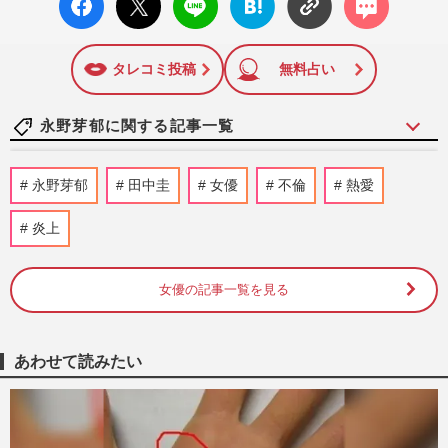
ok い
ト
ブック
ト
いね
マーク
に追加
タレコミ投稿
無料占い
永野芽郁に関する記事一覧
永野芽郁「仕事、辞めないからね！」騒動
永野芽郁
田中圭
女優
不倫
熱愛
後初のイベントで叫んだ“本音”、大河降板
から這い上がる26歳の覚…
炎上
週刊女性PRIME
2026/7/6
女優の記事一覧を見る
田中圭、ポーカーYouTuber『世界のヨコ
サワ』動画で異例ボカシの“モザイク処
理”も「モザ圭で吹いた」視聴…
週刊女性PRIME
2026/6/12
あわせて読みたい
NHK朝ドラ『トンデモ夫』ランキング、
朝から視聴者をイラつかせた圧倒的1位は