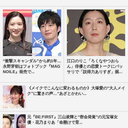
“衝撃スキャンダル”から約1年…
江口のりこ「ろくなやつおら
永野芽郁はフォトブック『MAG
ん」俳優との恋愛トークにバッ
NOILE』発売で...
サリで「説得力ありすぎ」掘...
《メイクでこんなに変わるものか》大塚愛の“大人メイ
ク”に驚きの声…“あざとかわい...
元『BE:FIRST』三山凌輝と“密会発覚”の元宝塚女
優・花乃まりあ「命懸けで育...