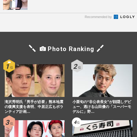
Recommended by
Photo Ranking
滝沢秀明氏「男手が必要」熊本地震
小栗旬の“非公表長女”が顔隠しデビ
の復興支援を表明、中居正広もボラ
ュー、透ける山田優の「スーパーモ
ンティア計画…
デルに」野…