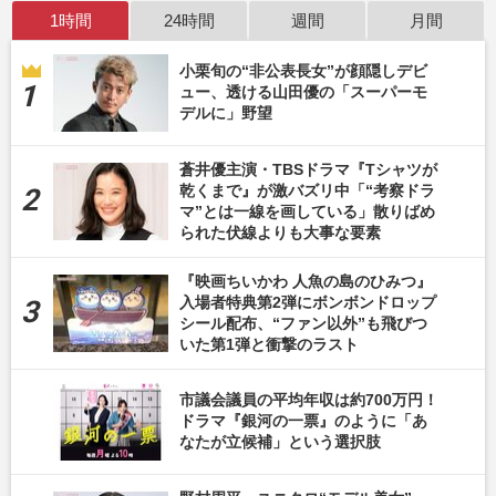
1時間
24時間
週間
月間
小栗旬の“非公表長女”が顔隠しデビ
ュー、透ける山田優の「スーパーモ
デルに」野望
蒼井優主演・TBSドラマ『Tシャツが
乾くまで』が激バズリ中「“考察ドラ
マ”とは一線を画している」散りばめ
られた伏線よりも大事な要素
『映画ちいかわ 人魚の島のひみつ』
入場者特典第2弾にボンボンドロップ
シール配布、“ファン以外”も飛びつ
いた第1弾と衝撃のラスト
市議会議員の平均年収は約700万円！
ドラマ『銀河の一票』のように「あ
なたが立候補」という選択肢