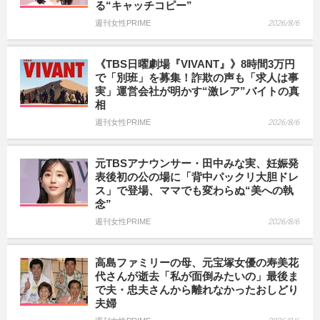
る“キャッチコピー”
週刊女性PRIME
2026/8/6
《TBS日曜劇場『VIVANT』》8時間3万円
で「別班」を募集！詐欺の声も「求人は事
実」運営会社が明かす“激レア”バイトの真
相
週刊女性PRIME
2026/8/6
元TBSアナウンサー・田中みな実、妊娠発
表後初の公の場に「背中パックリ大胆ドレ
ス」で登場、ママでも変わらぬ“美への執
念”
週刊女性PRIME
2026/8/6
高島ファミリーの母、元宝塚女優の寿美花
代さんが逝去「私が面倒みたいの」最後ま
で夫・忠夫さんから離れなかったおしどり
夫婦