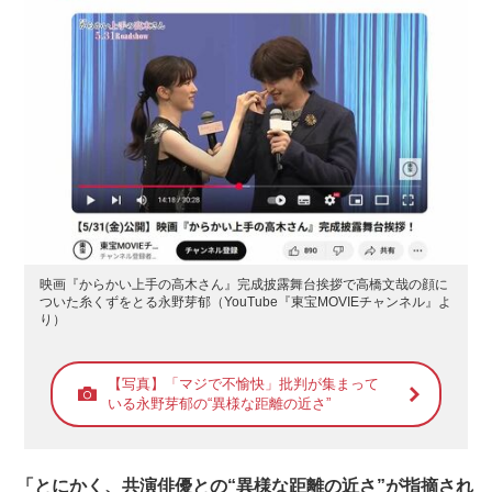
映画『からかい上手の高木さん』完成披露舞台挨拶で高橋文哉の顔に
ついた糸くずをとる永野芽郁（YouTube『東宝MOVIEチャンネル』よ
り）
【写真】「マジで不愉快」批判が集まって
いる永野芽郁の“異様な距離の近さ”
「とにかく、共演俳優との“異様な距離の近さ”が指摘され