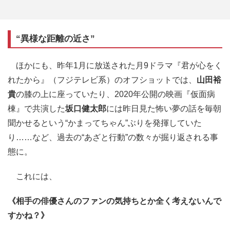
“異様な距離の近さ”
ほかにも、昨年1月に放送された月9ドラマ『君が心をく
れたから』（フジテレビ系）のオフショットでは、
山田裕
貴
の膝の上に座っていたり、2020年公開の映画『仮面病
棟』で共演した
坂口健太郎
には昨日見た怖い夢の話を毎朝
聞かせるという“かまってちゃん”ぶりを発揮していた
り……など、過去の“あざと行動”の数々が掘り返される事
態に。
これには、
《相手の俳優さんのファンの気持ちとか全く考えないんで
すかね？》