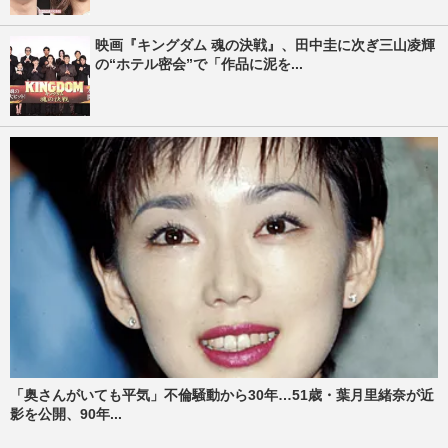
映画『キングダム 魂の決戦』、田中圭に次ぎ三山凌輝
の“ホテル密会”で「作品に泥を...
「奥さんがいても平気」不倫騒動から30年…51歳・葉月里緒奈が近
影を公開、90年...