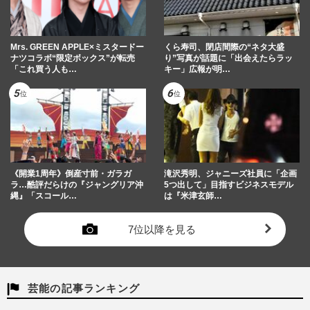
Mrs. GREEN APPLE×ミスタードー
くら寿司、閉店間際の“ネタ大盛
ナツコラボ“限定ボックス”が転売
り”写真が話題に「出会えたらラッ
「これ買う人も…
キー」広報が明…
《開業1周年》倒産寸前・ガラガ
滝沢秀明、ジャニーズ社員に「企画
ラ…酷評だらけの『ジャングリア沖
5つ出して」目指すビジネスモデル
縄』「スコール…
は『米津玄師…
7位以降を見る
芸能の記事ランキング