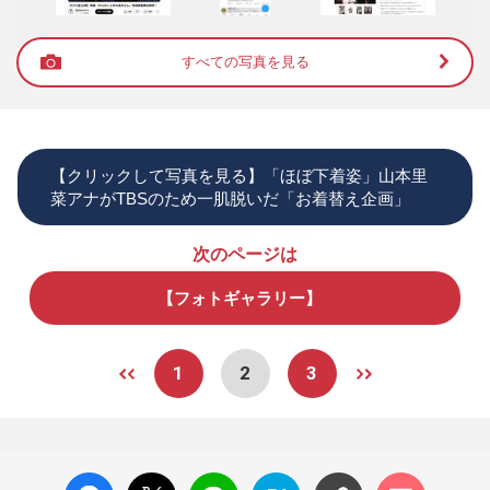
すべての写真を見る
【クリックして写真を見る】「ほぼ下着姿」山本里
菜アナがTBSのため一肌脱いだ「お着替え企画」
次のページは
【フォトギャラリー】
1
2
3
facebo
X ポス
LINE
はてな
コメン