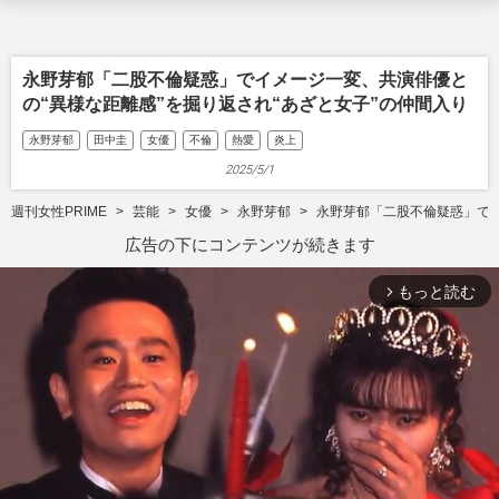
永野芽郁「二股不倫疑惑」でイメージ一変、共演俳優と
の“異様な距離感”を掘り返され“あざと女子”の仲間入り
永野芽郁
田中圭
女優
不倫
熱愛
炎上
2025/5/1
週刊女性PRIME
芸能
女優
永野芽郁
永野芽郁「二股不倫疑惑」でイ
広告の下にコンテンツが続きます
もっと読む
arrow_forward_ios