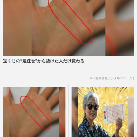
成田凌が演じた『おちょやん』…
週刊女性2026年6月9日・16日号
2026/5/29
“衝撃スキャンダル”から約1年…永野芽郁
はフォトブック『MAGNOILE』発売で田
中圭はポーカー三昧、それぞ…
週刊女性PRIME
2026/3/31
宝くじの“運任せ”から抜けた人だけ変わる
《TBS日曜劇場「がっかり」ランキング》
『グランメゾン東京』『華麗なる一族』木
村拓哉作品が3つもランクイ…
PR(合同会社デジタルファーム )
週刊女性2026年3月24日・31日号
2026/3/15