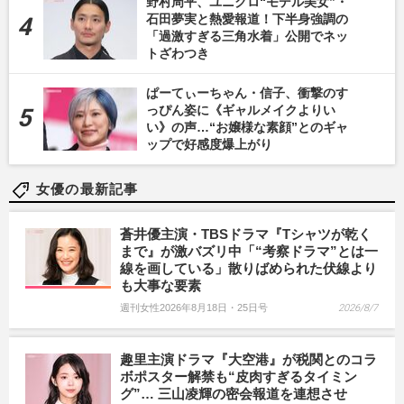
野村周平、ユニクロ“モデル美女”・
石田夢実と熱愛報道！下半身強調の
「過激すぎる三角水着」公開でネッ
トざわつき
ぱーてぃーちゃん・信子、衝撃のす
っぴん姿に《ギャルメイクよりい
い》の声…“お嬢様な素顔”とのギャ
ップで好感度爆上がり
女優の最新記事
蒼井優主演・TBSドラマ『Tシャツが乾く
まで』が激バズリ中「“考察ドラマ”とは一
線を画している」散りばめられた伏線より
も大事な要素
週刊女性2026年8月18日・25日号
2026/8/7
趣里主演ドラマ『大空港』が税関とのコラ
ボポスター解禁も“皮肉すぎるタイミン
グ”… 三山凌輝の密会報道を連想させ