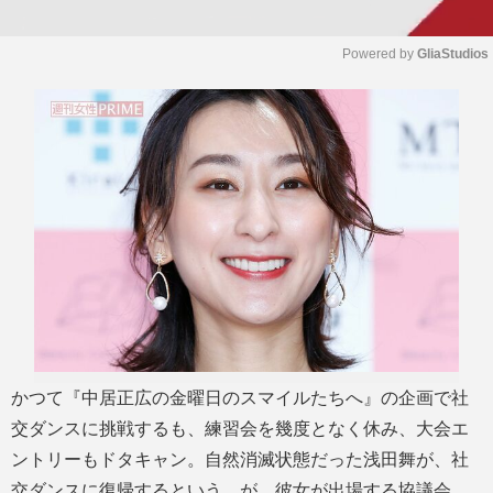
Powered by 
GliaStudios
M
u
t
e
かつて『中居正広の金曜日のスマイルたちへ』の企画で社
交ダンスに挑戦するも、練習会を幾度となく休み、大会エ
ントリーもドタキャン。自然消滅状態だった浅田舞が、社
交ダンスに復帰するという。が、彼女が出場する協議会