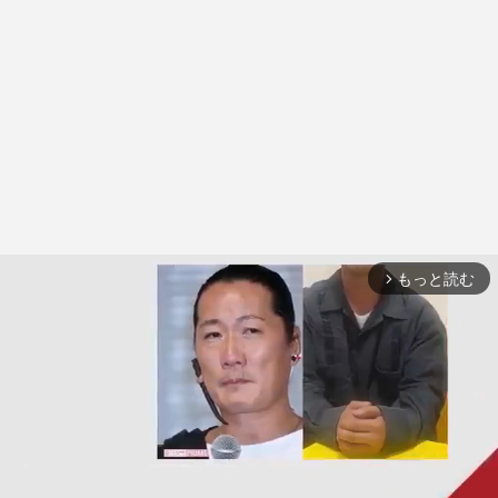
もっと読む
arrow_forward_ios