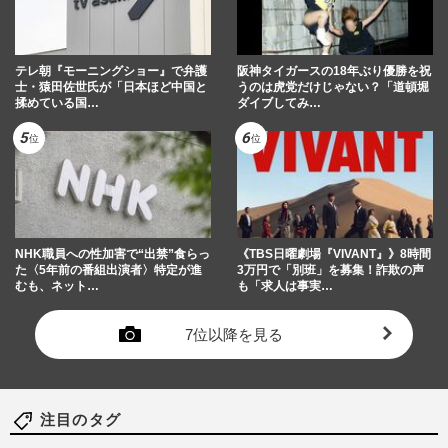
テレ朝『モーニングショー』で弁護
阪神タイガースの18年ぶり優勝を祝
士・猿田佐世氏が「日本ほど中国と
うのは虎党だけじゃない？「道頓堀
揉めている国…
ダイブしてみ…
NHK職員への性加害で“出禁”食らっ
《TBS日曜劇場『VIVANT』》8時間
た〈5年前の番組出演者〉特定が進
3万円で「別班」を募集！詐欺の声
むも、ネット…
も「求人は事実…
7位以降を見る
注目のタグ