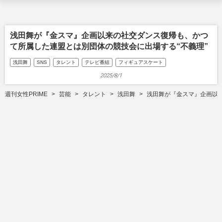
浅田舞が『金スマ』企画以来の社交ダンス復帰も、かつ
て所属した連盟とは別団体の競技会に出場する“不義理”
浅田舞
SNS
タレント
テレビ番組
フィギュアスケート
2025/8/1
週刊女性PRIME
芸能
タレント
浅田舞
浅田舞が『金スマ』企画以来