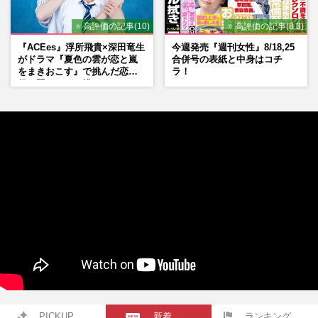
⭐ 高評価の記事(10)
⭐ 高評価の記事(8.3)
『ACEes』浮所飛貴×深田竜生
今週発売『週刊女性』8/18,25
がドラマ『夏色の雲が恋と嵐
合併号の表紙と中身はコチ
をまきおこす』で挑んだ恋人
ラ！
役、照れながら挑んだキュン
シーン秘話
PICKUP
新着
ランキング