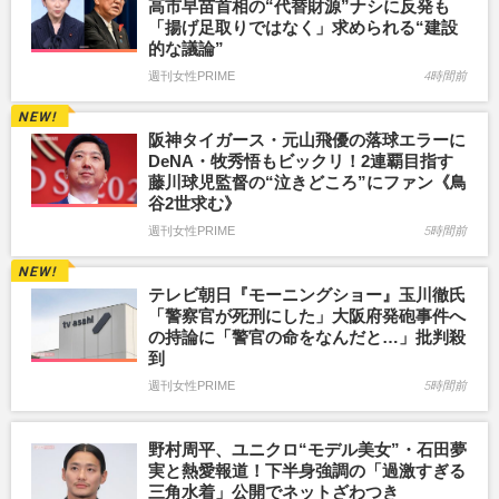
高市早苗首相の“代替財源”ナシに反発も
「揚げ足取りではなく」求められる“建設
的な議論”
週刊女性PRIME
4時間前
阪神タイガース・元山飛優の落球エラーに
DeNA・牧秀悟もビックリ！2連覇目指す
藤川球児監督の“泣きどころ”にファン《鳥
谷2世求む》
週刊女性PRIME
5時間前
テレビ朝日『モーニングショー』玉川徹氏
「警察官が死刑にした」大阪府発砲事件へ
の持論に「警官の命をなんだと…」批判殺
到
週刊女性PRIME
5時間前
野村周平、ユニクロ“モデル美女”・石田夢
実と熱愛報道！下半身強調の「過激すぎる
三角水着」公開でネットざわつき