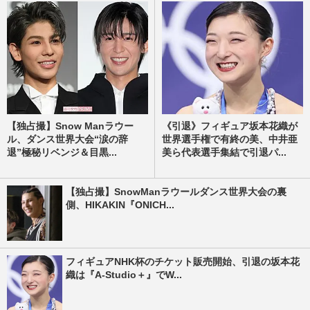
【独占撮】Snow Manラウー
《引退》フィギュア坂本花織が
ル、ダンス世界大会“涙の辞
世界選手権で有終の美、中井亜
退”極秘リベンジ＆目黒...
美ら代表選手集結で引退パ...
【独占撮】SnowManラウールダンス世界大会の裏
側、HIKAKIN『ONICH...
フィギュアNHK杯のチケット販売開始、引退の坂本花
織は『A-Studio＋』でW...