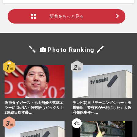
新着をもっと見る
Photo Ranking
阪神タイガース・元山飛優の落球エ
テレビ朝日『モーニングショー』玉
ラーに DeNA・牧秀悟もビックリ！
川徹氏「警察官が死刑にした」大阪
2連覇目指す藤…
府発砲事件へ…