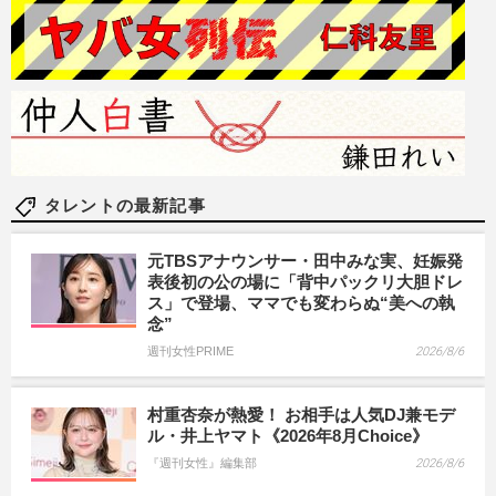
タレントの最新記事
元TBSアナウンサー・田中みな実、妊娠発
表後初の公の場に「背中パックリ大胆ドレ
ス」で登場、ママでも変わらぬ“美への執
念”
週刊女性PRIME
2026/8/6
村重杏奈が熱愛！ お相手は人気DJ兼モデ
ル・井上ヤマト《2026年8月Choice》
『週刊女性』編集部
2026/8/6