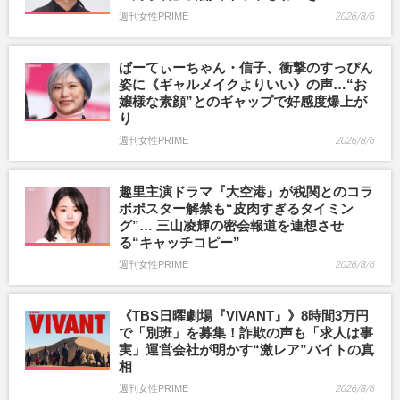
週刊女性PRIME
2026/8/6
ぱーてぃーちゃん・信子、衝撃のすっぴん
姿に《ギャルメイクよりいい》の声…“お
嬢様な素顔”とのギャップで好感度爆上が
り
週刊女性PRIME
2026/8/6
趣里主演ドラマ『大空港』が税関とのコラ
ボポスター解禁も“皮肉すぎるタイミン
グ”… 三山凌輝の密会報道を連想させ
る“キャッチコピー”
週刊女性PRIME
2026/8/6
《TBS日曜劇場『VIVANT』》8時間3万円
で「別班」を募集！詐欺の声も「求人は事
実」運営会社が明かす“激レア”バイトの真
相
週刊女性PRIME
2026/8/6