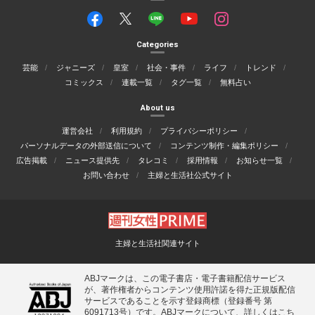
Categories
芸能
ジャニーズ
皇室
社会・事件
ライフ
トレンド
コミックス
連載一覧
タグ一覧
無料占い
About us
運営会社
利用規約
プライバシーポリシー
パーソナルデータの外部送信について
コンテンツ制作・編集ポリシー
広告掲載
ニュース提供先
タレコミ
採用情報
お知らせ一覧
お問い合わせ
主婦と生活社公式サイト
主婦と生活社関連サイト
ABJマークは、この電子書店・電子書籍配信サービス
が、著作権者からコンテンツ使用許諾を得た正規版配信
サービスであることを示す登録商標（登録番号 第
6091713号）です。ABJマークについて、詳しくはこち