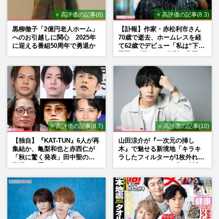
⭐ 高評価の記事(8)
⭐ 高評価の記事(8.3)
黒柳徹子「2億円老人ホーム」
【訃報】作家・赤松利市さん
へのお引越しに関心 2025年
70歳で逝去、ホームレスを経
に迎える番組50周年で勇退か
て62歳でデビュー「私は“下級
国民”。死ぬまで差別と貧困を
書き続けます」壮絶人生
⭐ 高評価の記事(8.7)
⭐ 高評価の記事(10)
【独自】『KAT-TUN』6人が再
山田涼介が『一次元の挿し
集結か、亀梨和也と赤西仁が
木』で魅せる新境地「キラキ
「秋に驚く発表」田中聖の刑
ラしたフィルターが1枚外れて
期満了と重なる“匂わせ”では
くれたら」アイドル像を封印
ない理由
した覚悟