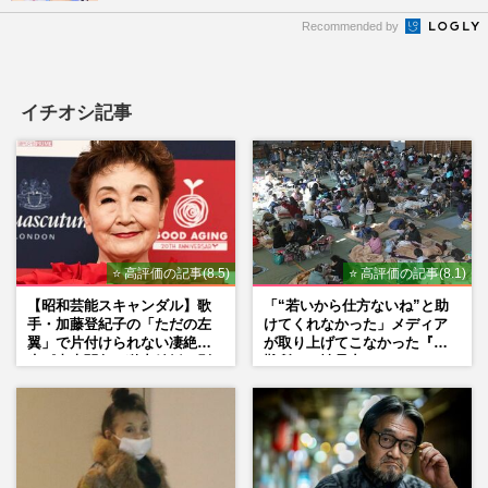
Recommended by
イチオシ記事
⭐ 高評価の記事(8.5)
⭐ 高評価の記事(8.1)
【昭和芸能スキャンダル】歌
「“若いから仕方ないね”と助
手・加藤登紀子の「ただの左
けてくれなかった」メディア
翼」で片付けられない凄絶半
が取り上げてこなかった『避
生《東大闘争、獄中結婚、別
難所での性暴力』
荘で内ゲバ事件》