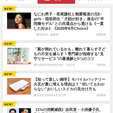
なにわ男子・長尾謙杜と熱愛報道の元E-
girls・稲垣莉生「犬顔が好き」過去の“半
同棲モデル”との共通点から透ける《一貫
した好み》《2026年8月Choice》
『週刊女性』編集部
0時間前
「親が倒れているかも」離れて暮らす子ど
もの不安を減らす！専門家が指南する“見
守りサービス”の最適解と5つのコツ
週刊女性2026年8月18日・25日号
2時間前
【知って楽しい雑学】モバイルバッテリー
火災が夏に増える理由は？ “叩いてもわか
らない”おいしいスイカの見分け方も
週刊女性2026年8月11日号
3時間前
《1%の消費減税》自民党・小渕優子氏、