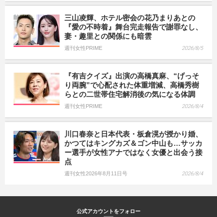
三山凌輝、ホテル密会の花乃まりあとの
『愛の不時着』舞台完走報告で謝罪なし、
妻・趣里との関係にも暗雲
週刊女性PRIME
2026/8/5
『有吉クイズ』出演の高橋真麻、“げっそ
り両腕”で心配された体重増減、高橋秀樹
らとの二世帯住宅解消後の気になる体調
週刊女性PRIME
2026/8/4
川口春奈と日本代表・板倉滉が授かり婚、
かつてはキングカズ＆ゴン中山も…サッカ
ー選手が女性アナではなく女優と出会う接
点
週刊女性2026年8月11日号
2026/8/4
公式アカウントをフォロー