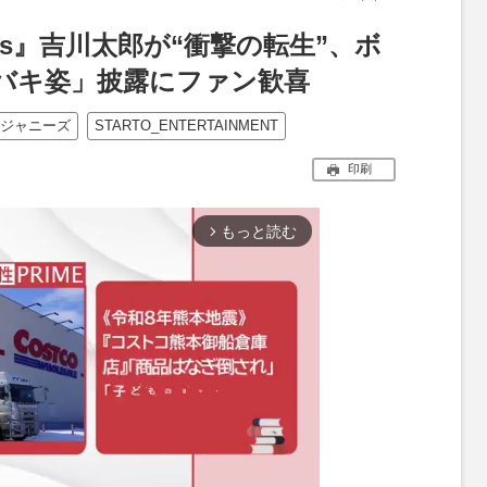
ous』吉川太郎が“衝撃の転生”、ボ
バキ姿」披露にファン歓喜
ジャニーズ
STARTO_ENTERTAINMENT
印刷
もっと読む
arrow_forward_ios