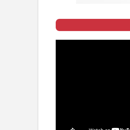
Page 1
ー 退所直後には
Page 2
ー “新ステージ”