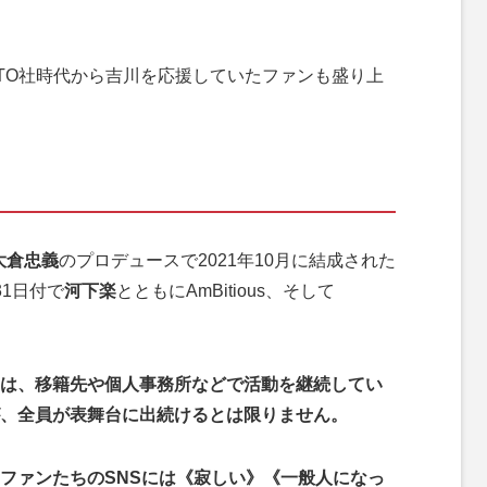
TO社時代から吉川を応援していたファンも盛り上
大倉忠義
のプロデュースで2021年10月に結成された
1日付で
河下楽
とともにAmBitious、そして
”は、移籍先や個人事務所などで活動を継続してい
、全員が表舞台に出続けるとは限りません。
ファンたちのSNSには《寂しい》《一般人になっ