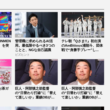
INMEN
管理職に求められるAI活
テレ朝『Qさま!!』初出演
リ』を突
用。最低限やるべき3つの
のAmBitious浦陸斗、団体
ことと、NGな自己認識
戦で“身勝手プレー”し...
ビズヒント
お茶ガ
巨人・阿部慎之助監督
巨人・阿部慎之助監督
の“日替わり打線”に「替え
の“日替わり打線”に「替え
て楽しいか」重鎮OBが苦
て楽しいか」重鎮OBが苦
言、指摘さ...
言、指摘さ...