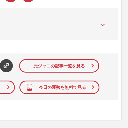
』は、2015年（平成27年）1月に開設された主婦と生活社が運
性PRIME』編集者が担当する連載陣の執筆記事を配信するほ
された記事から、インターネット利用者層にとって特に関心の
て配信しています！
元ジャニの記事一覧を見る
今日の運勢を無料で見る