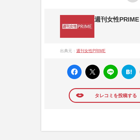
週刊女性PRIME
『週刊女性PRIME（シュージョプライム）
営する日本のニュースサイトです。『週刊女
出典元：
週刊女性PRIME
か、女性週刊誌『週刊女性』の誌面に掲載
高い題材の記事を、WEB向けにリライトし
faceboo
X ポス
LINE
はてな
k いい
ト
ブック
ね
マーク
に追加
タレコミを投稿する