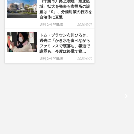
《千葉市》路上喫煙「禁止区
域」拡大を発表も喫煙所の設
置は「0」、分煙対策の行方を
自治体に直撃
週刊女性PRIME
2026/5/27
トム・ブラウン布川ひろき、
過去に「かき氷を食べながら
ファミレスで寝落ち」報道で
謝罪も、今度は終電で寝…
週刊女性PRIME
2023/6/29