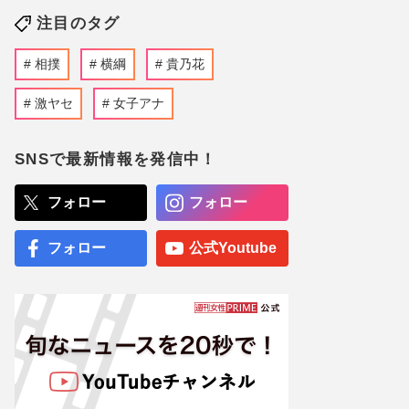
注目のタグ
相撲
横綱
貴乃花
激ヤセ
女子アナ
SNSで最新情報を発信中！
フォロー
フォロー
フォロー
公式Youtube