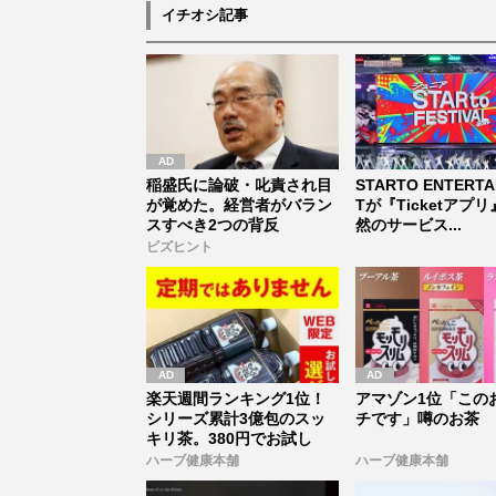
イチオシ記事
稲盛氏に論破・叱責され目
STARTO ENTERTA
が覚めた。経営者がバラン
Tが『Ticketアプ
スすべき2つの背反
然のサービス...
ビズヒント
楽天週間ランキング1位！
アマゾン1位「この
シリーズ累計3億包のスッ
チです」噂のお茶
キリ茶。380円でお試し
ハーブ健康本舗
ハーブ健康本舗