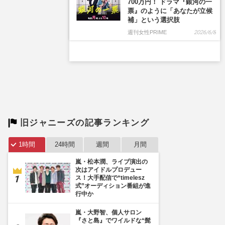
旧ジャニーズの記事ランキング
1時間
24時間
週間
月間
嵐・松本潤、ライブ演出の
次はアイドルプロデュー
ス！大手配信で“timelesz
式”オーディション番組が進
行中か
嵐・大野智、個人サロン
『さと島』でワイルドな“髭