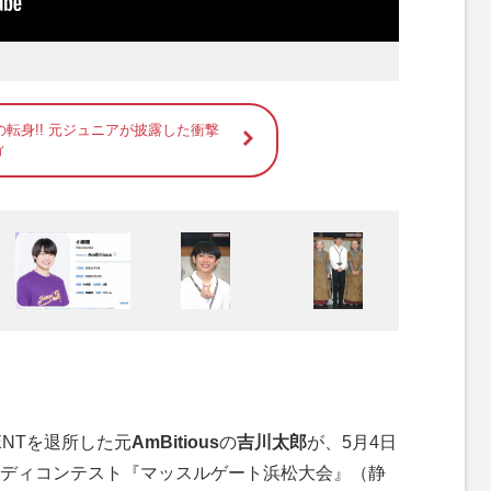
転身!! 元ジュニアが披露した衝撃
ィ
MENTを退所した元
AmBitious
の
吉川太郎
が、5月4日
ディコンテスト『マッスルゲート浜松大会』（静