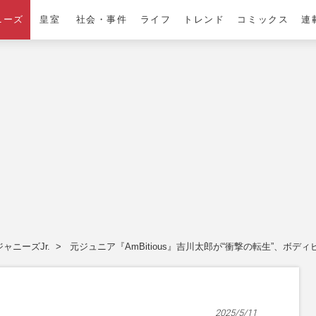
ニーズ
皇室
社会・事件
ライフ
トレンド
コミックス
連
ジャニーズJr.
元ジュニア『AmBitious』吉川太郎が“衝撃の転生”、ボ
2025/5/11