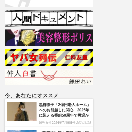
今、あなたにオススメ
黒柳徹子「2億円老人ホーム」
へのお引越しに関心 2025年
に迎える番組50周年で勇退か
週刊女性2024年7月9日号
2024/6/25