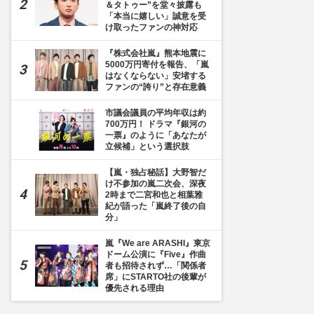
＆タトゥー”を堂々披露も
「本当に嬉しい」誠意を受
け取ったファンの神対応
『株式会社嵐』熊本地震に
5000万円寄付を報告、「嵐
はなくならない」安堵する
ファンの“誇り”と存在意義
市議会議員の平均年収は約
700万円！ ドラマ『銀河の
一票』のように「あなたが
立候補」という選択肢
【嵐・独占秘話】大野智だ
け不参加の嵐二次会、深夜
2時まで二宮和也と相葉雅
紀が語った「嵐終了後の自
分」
嵐『We are ARASHI』東京
ドーム公演に『Five』作曲
者も招待されず…「関係者
席」にSTARTO社の後輩が
優先される理由