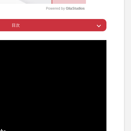
Powered by 
GliaStudios
目次
M
u
悲しみの声も
t
e
にファンも興味津々