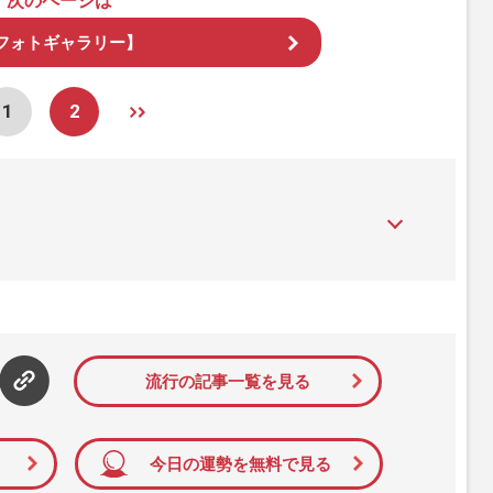
次のページは
フォトギャラリー】
1
2
』は、2015年（平成27年）1月に開設された主婦と生活社が運
性PRIME』編集者が担当する連載陣の執筆記事を配信するほ
された記事から、インターネット利用者層にとって特に関心の
て配信しています！
流行の記事一覧を見る
今日の運勢を無料で見る