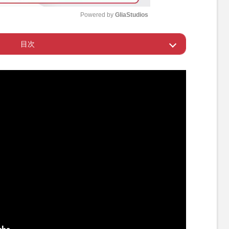
Powered by 
GliaStudios
目次
M
u
“流通経路”が特定か
t
e