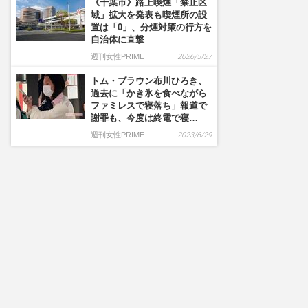
《千葉市》路上喫煙「禁止区
域」拡大を発表も喫煙所の設
置は「0」、分煙対策の行方を
自治体に直撃
週刊女性PRIME
2026/5/27
トム・ブラウン布川ひろき、
過去に「かき氷を食べながら
ファミレスで寝落ち」報道で
謝罪も、今度は終電で寝…
週刊女性PRIME
2023/6/29