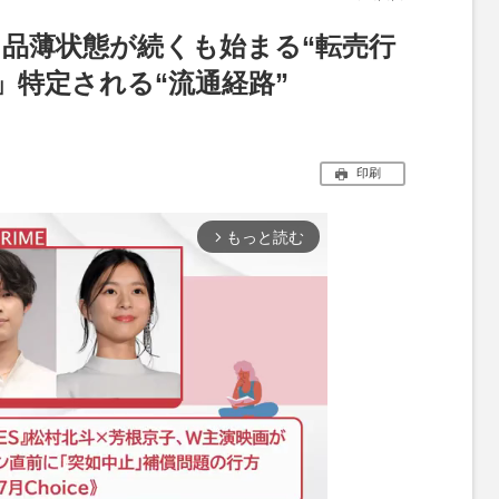
ch 2』品薄状態が続くも始まる“転売行
」特定される“流通経路”
印刷
もっと読む
arrow_forward_ios