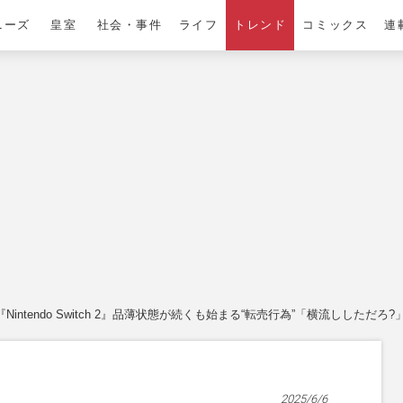
ニーズ
皇室
社会・事件
ライフ
トレンド
コミックス
連
『Nintendo Switch 2』品薄状態が続くも始まる“転売行為”「横流ししただろ
2025/6/6