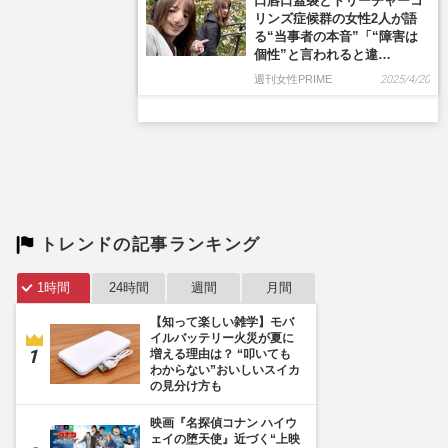
口唇口蓋裂とトリーチャーコ
リンズ症候群の女性2人が語
る“当事者の本音”「“障害は
個性”と言われると違…
週刊女性PRIME
2025/4/20
トレンドの記事ランキング
1時間
24時間
週間
月間
【知って楽しい雑学】モバ
イルバッテリー火災が夏に
増える理由は？ “叩いても
わからない”おいしいスイカ
の見分け方も
映画『名探偵コナン ハイウ
ェイの堕天使』近づく“上映