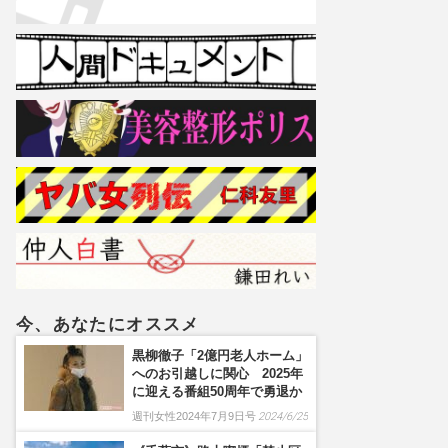
今、あなたにオススメ
黒柳徹子「2億円老人ホーム」
へのお引越しに関心 2025年
に迎える番組50周年で勇退か
週刊女性2024年7月9日号
2024/6/25