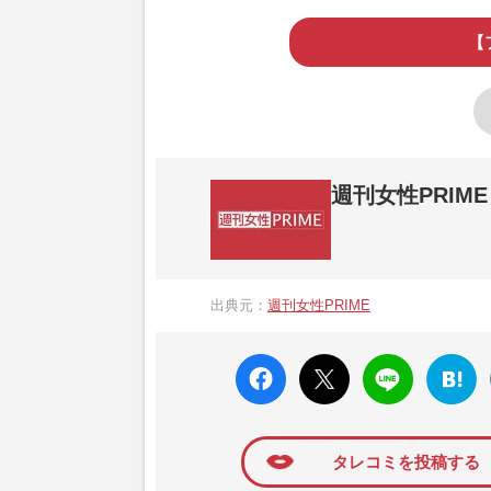
【
週刊女性PRIME
『週刊女性PRIME（シュージョプライム）
営する日本のニュースサイトです。『週刊女
出典元：
週刊女性PRIME
か、女性週刊誌『週刊女性』の誌面に掲載
高い題材の記事を、WEB向けにリライトし
faceboo
X ポス
LINE
はてな
k いい
ト
ブック
ね
マーク
に追加
タレコミを投稿する