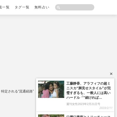
載一覧
タグ一覧
無料占い
×
工藤静香、アラフィフの超ミ
ニスカ“脚見せスタイル”が完
?」特定される“流通経路”
璧すぎるも、一般人には高い
ハードル「“細ければ…
週刊女性2023年2月21日号
2023/2/11