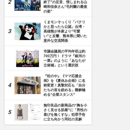
終了”の足音、惜しまれる山
崎和佳奈さん“毛利蘭の最後
の姿”
くまモンそっくり「パクリ
かと思ったら公認」台湾・
高雄熊が本家より“可愛
い”と反響、熊本県に聞いた
意外な交流関係
市議会議員の平均年収は約
700万円！ ドラマ『銀河の
一票』のように「あなたが
立候補」という選択肢
『松のや』《ママ応援企
画》を《夏休み企画》に名
称変更！真摯対応も「自分
たちの首を絞める」難解極
める“企業スタンス”
無印良品の新商品の“胸を小
さく見せる肌着”に「男性の
喜びを無くすな」犯罪予告
に立ち向かう同社の見解