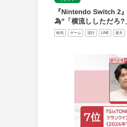
『Nintendo Swit
為”「横流ししただろ?
転売
ゲーム
流行
LINE
楽天