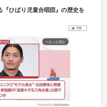
る『ひばり児童合唱団』の歴史を
印刷
もっと読む
arrow_forward_ios
Powered by 
GliaStudios