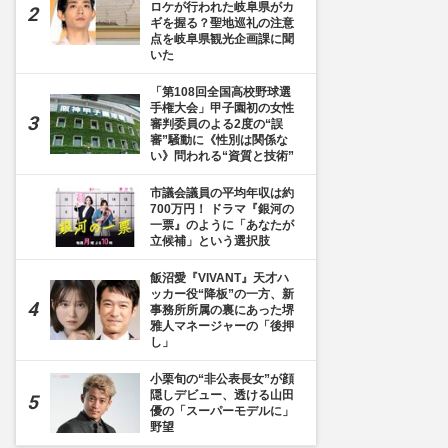
ロケが行われた岐阜県がカ
ギを握る？聖地巡礼の注意
点を岐阜県観光企画課に聞
いた
「第108回全国高校野球選
手権大会」甲子園初の女性
審判委員のよる2度の“誤
審”騒動に《性別は関係な
い》問われる“資質と技術”
市議会議員の平均年収は約
700万円！ ドラマ『銀河の
一票』のように「あなたが
立候補」という選択肢
飯沼愛『VIVANT』天才ハ
ッカー役“降板”の一方、新
事務所所属の裏にあった堺
雅人マネージャーの「後押
し」
小栗旬の“非公表長女”が顔
隠しデビュー、透ける山田
優の「スーパーモデルに」
野望