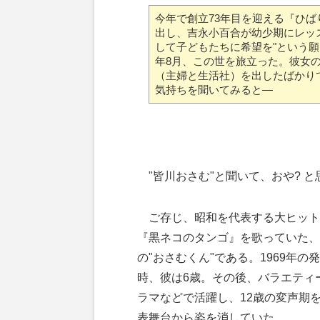
今年で創立73年目を迎える『ひ
出し、吉永小百合が幼少期にレッ
して子どもたちに希望を"という
年8月、この世を旅立った。彼女
（主婦と生活社）を出したばかり
気持ちを聞いてみると―
"皆川おさむ"と聞いて、おや? 
ご存じ、昭和を代表する大ヒット
『黒ネコのタンゴ』を歌っていた、
の"おさむくん"である。1969年の
時、彼は6歳。その後、バラエティ
ラマなどで活躍し、12歳の変声期
表舞台から姿を消していた。