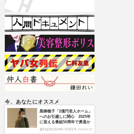
今、あなたにオススメ
黒柳徹子「2億円老人ホーム」
へのお引越しに関心 2025年
に迎える番組50周年で勇退か
週刊女性2024年7月9日号
2024/6/25