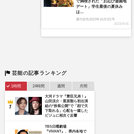
で満喫された「お忍び遊園地
デート」学生最後の夏休み
は…
週刊女性2023年10月3日号
2023/9/20
芸能の記事ランキング
1時間
24時間
週間
月間
大河ドラマ『豊臣兄弟！』
山田涼介・栗原類ら初出演
組の“扮装公開”で「顔で天
下取れる」心配を一蹴した
ビジュに相次ぐ反響
TBS日曜劇場
『VIVANT』、県内各地で