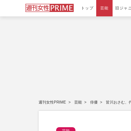
トップ
芸能
旧ジャ
週刊女性PRIME
芸能
俳優
皆川おさむ、
芸能