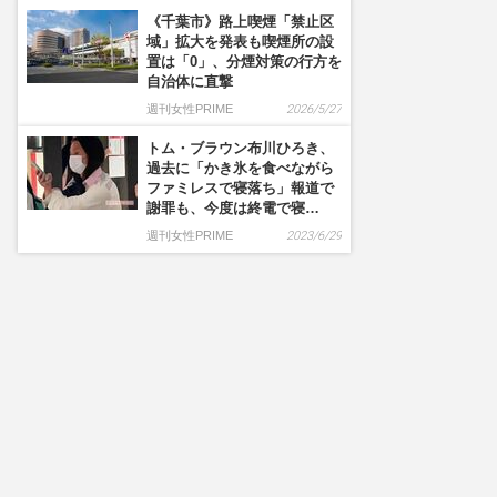
《千葉市》路上喫煙「禁止区
域」拡大を発表も喫煙所の設
置は「0」、分煙対策の行方を
自治体に直撃
週刊女性PRIME
2026/5/27
トム・ブラウン布川ひろき、
過去に「かき氷を食べながら
ファミレスで寝落ち」報道で
謝罪も、今度は終電で寝…
週刊女性PRIME
2023/6/29