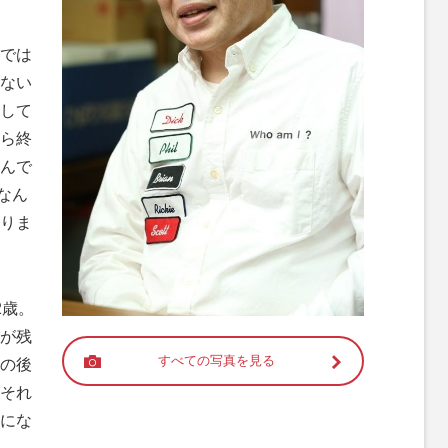
では
ない
して
ら終
んで
なん
りま
2歳。
が残
すべての写真を見る
の後
それ
にな