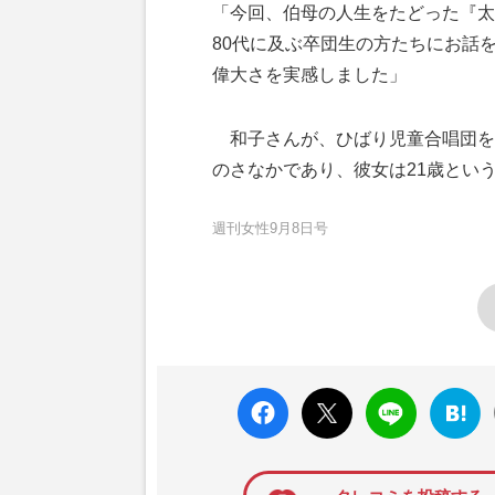
「今回、伯母の人生をたどった『太
80代に及ぶ卒団生の方たちにお話
偉大さを実感しました」
和子さんが、ひばり児童合唱団を立
のさなかであり、彼女は21歳とい
週刊女性9月8日号
faceboo
X ポス
LINE
はてな
k いい
ト
ブック
ね
マーク
に追加