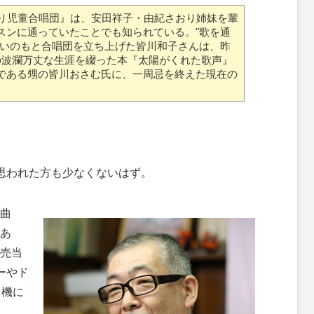
ばり児童合唱団』は、安田祥子・由紀さおり姉妹を輩
スンに通っていたことでも知られている。"歌を通
M
願いのもと合唱団を立ち上げた皆川和子さんは、昨
u
の波瀾万丈な生涯を綴った本『太陽がくれた歌声』
t
である甥の皆川おさむ氏に、一周忌を終えた現在の
e
と思われた方も少なくないはず。
曲
あ
発売当
ーやド
を機に