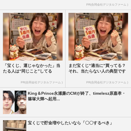
PR(合同会社デジタルファーム )
「宝くじ、運じゃなかった」当
まだ宝くじ“適当に”買ってる？
たる人は“同じこと”してる
それ、当たらない人の典型です
PR(合同会社デジタルファーム )
PR(合同会社デジタルファーム )
King＆Prince永瀬廉のCMが終了、timelesz原嘉孝・
篠塚大輝へ起用...
宝くじで貯金増やしたいなら「〇〇するべき」