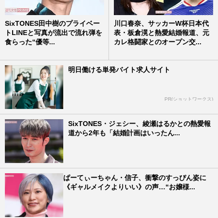
SixTONES田中樹のプライベー
川口春奈、サッカーW杯日本代
トLINEと写真が流出で流れ弾を
表・板倉滉と熱愛結婚報道、元
食らった“優等...
カレ格闘家とのオープン交...
明日働ける単発バイト求人サイト
PR(ショットワークス)
SixTONES・ジェシー、綾瀬はるかとの熱愛報
道から2年も「結婚計画はいったん...
ぱーてぃーちゃん・信子、衝撃のすっぴん姿に
《ギャルメイクよりいい》の声…“お嬢様...