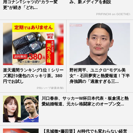
用コナンTシャツの“カラー変
み、新メディアを創設
更”が続き「どれ...
PR(FINCHI on GOETHE)
楽天週間ランキング1位！シリー
野村周平、ユニクロ“モデル美
ズ累計3億包のスッキリ茶。380
女”・石田夢実と熱愛報道！下半
円でお試し
身強調の「過激すぎる三...
PR(ハーブ健康本舗)
川口春奈、サッカーW杯日本代表・板倉滉と熱
愛結婚報道、元カレ格闘家とのオープン交...
【見城徹×藤田晋】AI時代でも変わらない経営