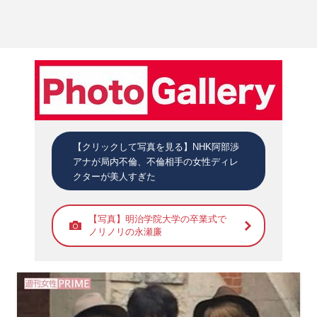
【クリックして写真を見る】NHK阿部渉
アナが局内不倫、不倫相手の女性ディレ
クターが美人すぎた
【写真】明治学院大学の卒業式で
ノリノリの永瀬廉