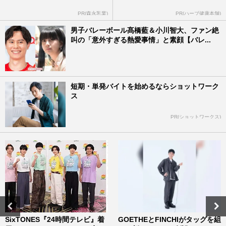
PR(森永乳業)
PR(ハーブ健康本舗)
男子バレーボール髙橋藍＆小川智大、ファン絶
叫の「意外すぎる熱愛事情」と素顔【バレ...
短期・単発バイトを始めるならショットワーク
ス
PR(ショットワークス)
SixTONES『24時間テレビ』着
GOETHEとFINCHIがタッグを組