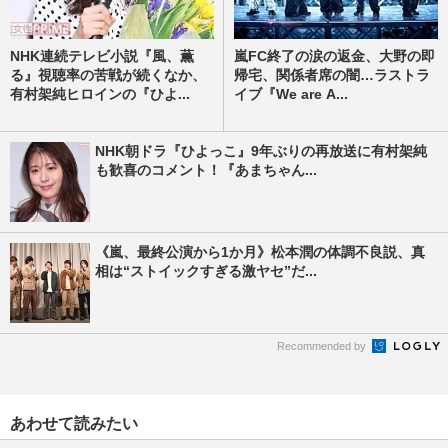
NHK連続テレビ小説『風、薫
嵐FC終了の涙の返金、大野の即
る』視聴率の苦戦が続くなか、
帰宅、関係者席の闇…ラストラ
有村架純ヒロインの『ひよ...
イブ『We are A...
NHK朝ドラ『ひよっこ』9年ぶりの再放送に有村架純
も歓喜のコメント！『あまちゃん...
《嵐、最終公演から1か月》松本潤の体調不良説、真
相は“ストイックすぎる激ヤセ”だ...
Recommended by
あわせて読みたい