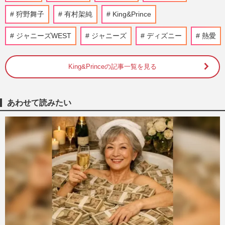
ァンがっかり、続く“ゴリ押し”に…
狩野舞子
有村架純
King&Prince
『週刊女性』編集部
2026/7/24
ジャニーズWEST
ジャニーズ
ディズニー
熱愛
TBS日曜劇場『リブート』の豪華配役が話
題「良い別れ方をしたんだね」松山ケンイ
チ×戸田恵梨香“再共演”…
King&Princeの記事一覧を見る
週刊女性2026年2月17日号
2026/2/8
あわせて読みたい
関西ジュニアの聖地・大阪松竹座“卒業
式”公演にSUPER EIGHT、永瀬廉、なに
わ…豪華すぎるメンツで争奪戦…
週刊女性PRIME
2026/1/11
【2026年】結婚しそうな芸能人カップル！
有村架純＆高橋海人他、ランキング発表
週刊女性2026年1月6日・13日号
2025/12/31
King & Prince永瀬廉『ヒルマイルド』起