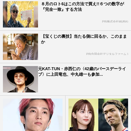
８月のロト6はこの方法で買え!!６つの数字が
『完全一致』する方法
PR(株式会社MURA)
【宝くじの裏技】当たる側に回るか、このまま
か
PR(合同会社デジタルファーム )
元KAT-TUN・赤西仁の〈42歳のバースデーライ
ブ〉に上田竜也、中丸雄一も参加...