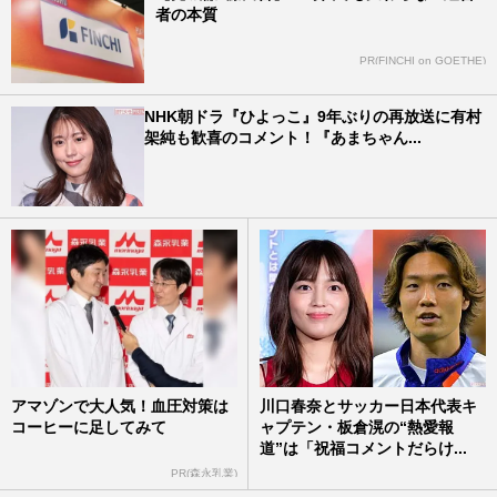
者の本質
PR(FINCHI on GOETHE)
NHK朝ドラ『ひよっこ』9年ぶりの再放送に有村
架純も歓喜のコメント！『あまちゃん...
アマゾンで大人気！血圧対策は
川口春奈とサッカー日本代表キ
コーヒーに足してみて
ャプテン・板倉滉の“熱愛報
道”は「祝福コメントだらけ...
PR(森永乳業)