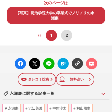
次のページは
【写真】明治学院大学の卒業式でノリノリの永
瀬廉
1
2
facebo
X ポス
LINE
はてな
コメン
ok い
ト
ブック
ト
いね
マーク
に追加
タレコミ投稿
無料占い
永瀬廉に関する記事一覧
King＆Prince永瀬廉のCMが終了、
永瀬廉
浜辺美波
中間淳太
桐山照史
timelesz原嘉孝・篠塚大輝へ起用変更でフ