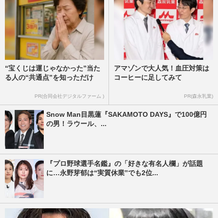
“宝くじは運じゃなかった”当た
アマゾンで大人気！血圧対策は
る人の“共通点”を知っただけ
コーヒーに足してみて
PR(合同会社デジタルファーム )
PR(森永乳業)
Snow Man目黒蓮『SAKAMOTO DAYS』で100億円
の男！ラウール、...
『プロ野球選手名鑑』の「好きな有名人欄」が話題
に…永野芽郁は“実質休業”でも2位...