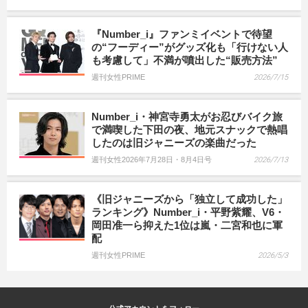
『Number_i』ファンミイベントで待望
の“フーディー”がグッズ化も「行けない人
も考慮して」不満が噴出した“販売方法”
週刊女性PRIME
2026/7/15
Number_i・神宮寺勇太がお忍びバイク旅
で満喫した下田の夜、地元スナックで熱唱
したのは旧ジャニーズの楽曲だった
週刊女性2026年7月28日・8月4日号
2026/7/13
《旧ジャニーズから「独立して成功した」
ランキング》Number_i・平野紫耀、V6・
岡田准一ら抑えた1位は嵐・二宮和也に軍
配
週刊女性PRIME
2026/5/3