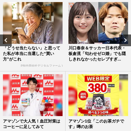
「どうせ当たらない」と思って
川口春奈＆サッカー日本代表・
た私が本当に当選した“買い
板倉滉「匂わせゼロ婚」でも隠
方”がこれ
しきれなかったセレブすぎ...
PR(合同会社デジタルファーム )
アマゾンで大人気！血圧対策は
アマゾン1位「このお茶ガチで
コーヒーに足してみて
す」噂のお茶