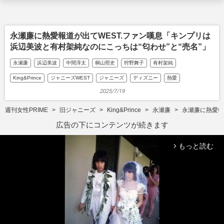
永瀬廉に熱愛報道が出てWEST.ファン嘆息「キンプリは
浜辺美波と有村架純なのにこっちは“匂わせ”と“売名”」
永瀬廉
浜辺美波
中間淳太
桐山照史
狩野舞子
有村架純
King&Prince
ジャニーズWEST
ジャニーズ
ディズニー
熱愛
2025/7/19
週刊女性PRIME
旧ジャニーズ
King&Prince
永瀬廉
永瀬廉に熱愛報
広告の下にコンテンツが続きます
もっと読む
arrow_forward_ios