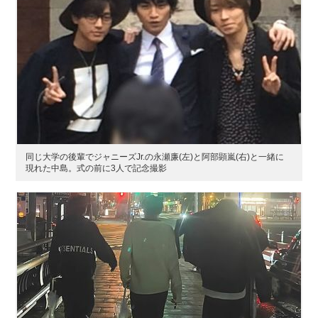
同じ大学の後輩でジャニーズJr.の永瀬廉(左)と阿部顕嵐(右)と一緒に
現れた中島。式の前に3人で記念撮影