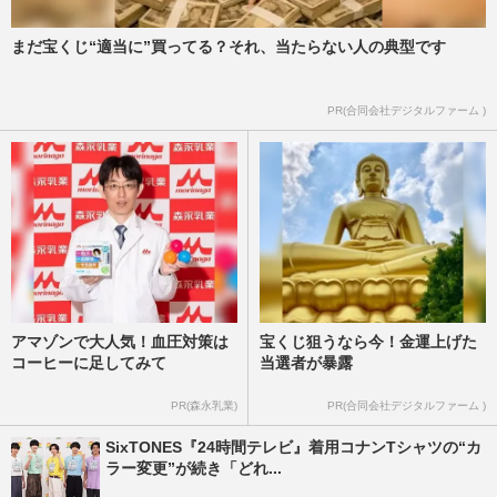
用広告がtimeleszに交代でファン激怒、企
業へ問い合わせが殺到の“…
まだ宝くじ“適当に”買ってる？それ、当たらない人の典型です
週刊女性PRIME
2025/10/17
PR(合同会社デジタルファーム )
アマゾンで大人気！血圧対策は
宝くじ狙うなら今！金運上げた
コーヒーに足してみて
当選者が暴露
PR(森永乳業)
PR(合同会社デジタルファーム )
SixTONES『24時間テレビ』着用コナンTシャツの“カ
ラー変更”が続き「どれ...