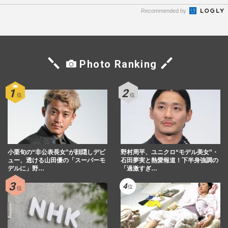
Recommended by
Photo Ranking
小栗旬の“非公表長女”が顔隠しデビ
野村周平、ユニクロ“モデル美女”・
ュー、透ける山田優の「スーパーモ
石田夢実と熱愛報道！下半身強調の
デルに」野…
「過激すぎ…