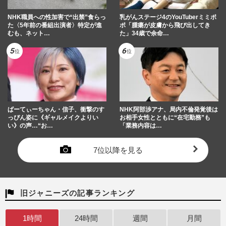
NHK職員への性加害で“出禁”食らっ
乳がんステージ4のYouTuberミミポ
た〈5年前の番組出演者〉特定が進
ポ「腫瘍が皮膚から飛び出してき
むも、ネット…
た」34歳で余命…
ぱーてぃーちゃん・信子、衝撃のす
NHK阿部渉アナ、局内不倫発覚後は
っぴん姿に《ギャルメイクよりい
お相手女性とともに“在宅勤務”も
い》の声…“お…
「業務内容は…
7位以降を見る
旧ジャニーズの記事ランキング
1時間
24時間
週間
月間