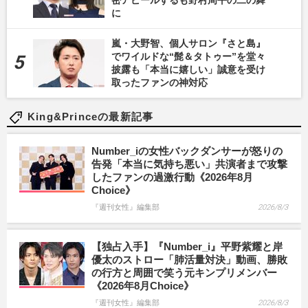
に
嵐・大野智、個人サロン『さと島』
でワイルドな“髭＆タトゥー”を堂々
披露も「本当に嬉しい」誠意を受け
取ったファンの神対応
King&Princeの最新記事
Number_iの女性バックダンサーが怒りの
告発「本当に気持ち悪い」共演者まで攻撃
したファンの過激行動《2026年8月
Choice》
『週刊女性』編集部
2026/8/3
【独占入手】『Number_i』平野紫耀と岸
優太のストロー「肺活量対決」動画、勝敗
の行方と周囲で笑う元キンプリメンバー
《2026年8月Choice》
『週刊女性』編集部
2026/8/3