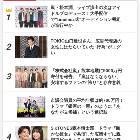
嵐・松本潤、ライブ演出の次はアイ
ドルプロデュース！大手配信
で“timelesz式”オーディション番組
が進行中か
TOKIO山口達也さん、広告代理店の
女性にはたらいていた“行為”がエグ
い
『株式会社嵐』熊本地震に5000万円
寄付を報告、「嵐はなくならない」
安堵するファンの“誇り”と存在意義
市議会議員の平均年収は約700万円！
ドラマ『銀河の一票』のように「あ
なたが立候補」という選択肢
SixTONES森本慎太郎、ドラマ『幽
かな彼女』で共演した広瀬すずに親
密アピールするも野村周平の二の舞