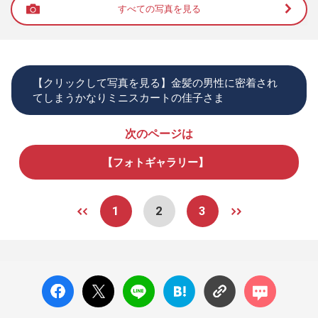
すべての写真を見る
【クリックして写真を見る】金髪の男性に密着され
てしまうかなりミニスカートの佳子さま
次のページは
【フォトギャラリー】
1
2
3
facebo
X ポス
LINE
はてな
コメン
ok い
ト
ブック
ト
いね
マーク