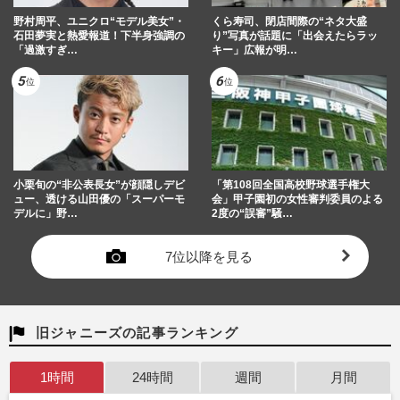
野村周平、ユニクロ“モデル美女”・
くら寿司、閉店間際の“ネタ大盛
石田夢実と熱愛報道！下半身強調の
り”写真が話題に「出会えたらラッ
「過激すぎ…
キー」広報が明…
小栗旬の“非公表長女”が顔隠しデビ
「第108回全国高校野球選手権大
ュー、透ける山田優の「スーパーモ
会」甲子園初の女性審判委員のよる
デルに」野…
2度の“誤審”騒…
7位以降を見る
旧ジャニーズの記事ランキング
1時間
24時間
週間
月間