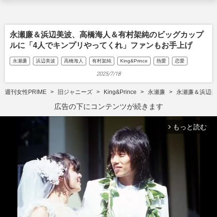
永瀬廉＆浜辺美波、高橋海人＆有村架純のビッグカップ
ルに「4人でキンプリやってくれ」ファンもお手上げ
永瀬廉
浜辺美波
高橋海人
有村架純
King&Prince
熱愛
恋愛
2025/7/18
週刊女性PRIME
旧ジャニーズ
King&Prince
永瀬廉
永瀬廉＆浜辺美
広告の下にコンテンツが続きます
もっと読む
arrow_forward_ios