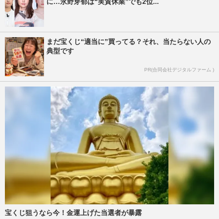
に…永野芽郁は“実質休業”でも2位...
まだ宝くじ“適当に”買ってる？それ、当たらない人の
典型です
PR(合同会社デジタルファーム )
宝くじ狙うなら今！金運上げた当選者が暴露