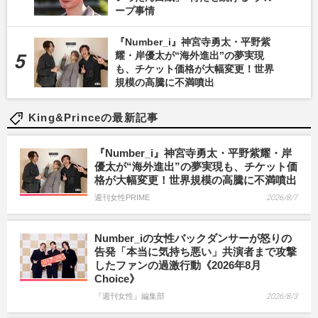
ープ事情
『Number_i』神宮寺勇太・平野紫
耀・岸優太が“海外進出”の夢実現
も、チケット価格が大幅変更！世界
規模の高騰に不満噴出
King&Princeの最新記事
『Number_i』神宮寺勇太・平野紫耀・岸
優太が“海外進出”の夢実現も、チケット価
格が大幅変更！世界規模の高騰に不満噴出
週刊女性PRIME
2026/8/7
Number_iの女性バックダンサーが怒りの
告発「本当に気持ち悪い」共演者まで攻撃
したファンの過激行動《2026年8月
Choice》
『週刊女性』編集部
2026/8/3