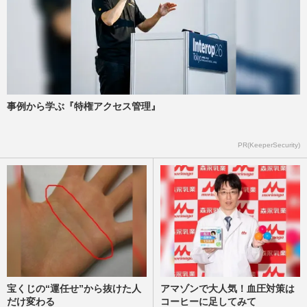
【2026年】結婚しそうな芸能人カップル！
有村架純＆高橋海人他、ランキング発表
週刊女性2026年1月6日・13日号
2025/12/31
King & Prince永瀬廉『ヒルマイルド』起
事例から学ぶ『特権アクセス管理』
用広告がtimeleszに交代でファン激怒、企
業へ問い合わせが殺到の“…
PR(KeeperSecurity)
週刊女性PRIME
2025/10/17
宝くじの“運任せ”から抜けた人
アマゾンで大人気！血圧対策は
だけ変わる
コーヒーに足してみて