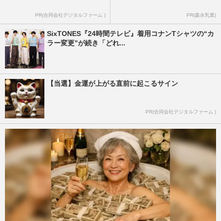
PR(合同会社デジタルファーム )
PR(森永乳業)
SixTONES『24時間テレビ』着用コナンTシャツの“カ
ラー変更”が続き「どれ...
【当選】金運が上がる直前に起こるサイン
PR(合同会社デジタルファーム )