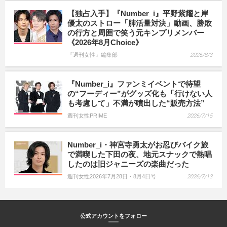
【独占入手】『Number_i』平野紫耀と岸
優太のストロー「肺活量対決」動画、勝敗
の行方と周囲で笑う元キンプリメンバー
《2026年8月Choice》
『週刊女性』編集部
2026/8/3
『Number_i』ファンミイベントで待望
の“フーディー”がグッズ化も「行けない人
も考慮して」不満が噴出した“販売方法”
週刊女性PRIME
2026/7/15
Number_i・神宮寺勇太がお忍びバイク旅
で満喫した下田の夜、地元スナックで熱唱
したのは旧ジャニーズの楽曲だった
週刊女性2026年7月28日・8月4日号
2026/7/13
公式アカウントをフォロー