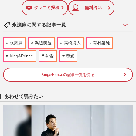
に追加
タレコミ投稿
無料占い
永瀬廉に関する記事一覧
King＆Prince永瀬廉のCMが終了、
永瀬廉
浜辺美波
高橋海人
有村架純
timelesz原嘉孝・篠塚大輝へ起用変更でフ
ァンがっかり、続く“ゴリ押し”に…
King&Prince
熱愛
恋愛
『週刊女性』編集部
2026/7/24
King&Princeの記事一覧を見る
TBS日曜劇場『リブート』の豪華配役が話
題「良い別れ方をしたんだね」松山ケンイ
チ×戸田恵梨香“再共演”…
週刊女性2026年2月17日号
2026/2/8
あわせて読みたい
関西ジュニアの聖地・大阪松竹座“卒業
式”公演にSUPER EIGHT、永瀬廉、なに
わ…豪華すぎるメンツで争奪戦…
週刊女性PRIME
2026/1/11