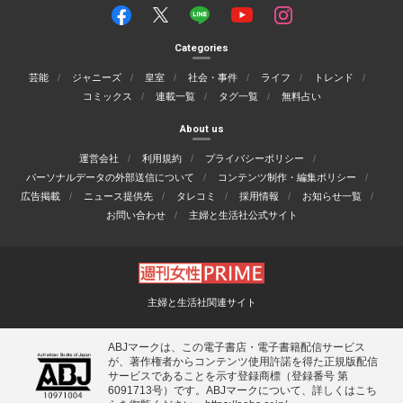
Categories
芸能
ジャニーズ
皇室
社会・事件
ライフ
トレンド
コミックス
連載一覧
タグ一覧
無料占い
About us
運営会社
利用規約
プライバシーポリシー
パーソナルデータの外部送信について
コンテンツ制作・編集ポリシー
広告掲載
ニュース提供先
タレコミ
採用情報
お知らせ一覧
お問い合わせ
主婦と生活社公式サイト
主婦と生活社関連サイト
ABJマークは、この電子書店・電子書籍配信サービス
が、著作権者からコンテンツ使用許諾を得た正規版配信
サービスであることを示す登録商標（登録番号 第
6091713号）です。ABJマークについて、詳しくはこち