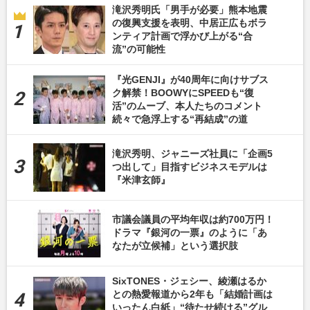
滝沢秀明氏「男手が必要」熊本地震
の復興支援を表明、中居正広もボラ
ンティア計画で浮かび上がる“合
流”の可能性
『光GENJI』が40周年に向けサブス
ク解禁！BOOWYにSPEEDも“復
活”のムーブ、本人たちのコメント
続々で急浮上する“再結成”の道
滝沢秀明、ジャニーズ社員に「企画5
つ出して」目指すビジネスモデルは
『米津玄師』
市議会議員の平均年収は約700万円！
ドラマ『銀河の一票』のように「あ
なたが立候補」という選択肢
SixTONES・ジェシー、綾瀬はるか
との熱愛報道から2年も「結婚計画は
いったん白紙」“待たせ続ける”グル