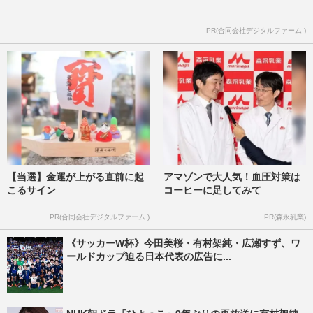
PR(合同会社デジタルファーム )
【当選】金運が上がる直前に起
アマゾンで大人気！血圧対策は
こるサイン
コーヒーに足してみて
PR(合同会社デジタルファーム )
PR(森永乳業)
《サッカーW杯》今田美桜・有村架純・広瀬すず、ワ
ールドカップ迫る日本代表の広告に...