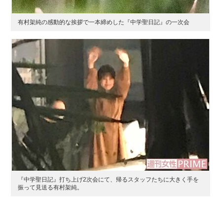
有村架純の感動的な挨拶で一本締めした『中学聖日記』の一次会
『中学聖日記』打ち上げ2次会にて、帰るスタッフたちに大きく手を
振って見送る有村架純。