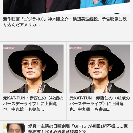
新作映画『ゴジラ-0.0』神木隆之介・浜辺美波続投、予告映像に映
り込んだアメリカ...
元KAT-TUN・赤西仁の〈42歳の
元KAT-TUN・赤西仁の〈42歳の
バースデーライブ〉に上田竜
バースデーライブ〉に上田竜
也、中丸雄一も参加...
也、中丸雄一も参加...
堤真一主演の日曜劇場『GIFT』が初回1桁不振……豪
華布陣も拭えぬ既定路線感と次...