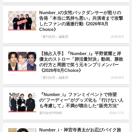
Number_iの女性バックダンサーが怒りの
告発「本当に気持ち悪い」共演者まで攻撃
したファンの過激行動《2026年8月
Choice》
『週刊女性』編集部
2026/8/3
【独占入手】『Number_i』平野紫耀と岸
優太のストロー「肺活量対決」動画、勝敗
の行方と周囲で笑う元キンプリメンバー
《2026年8月Choice》
『週刊女性』編集部
2026/8/3
『Number_i』ファンミイベントで待望
の“フーディー”がグッズ化も「行けない人
も考慮して」不満が噴出した“販売方法”
週刊女性PRIME
2026/7/15
Number_i・神宮寺勇太がお忍びバイク旅