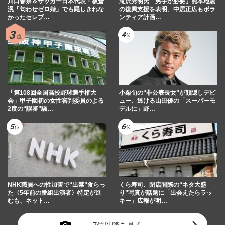
川口春奈＆サッカー日本代表・板倉
滝沢秀明氏「男手が必要」熊本地震
滉「匂わせゼロ婚」でも隠しきれな
の復興支援を表明、中居正広もボラ
かったセレブ…
ンティア計画…
「第108回全国高校野球選手権大
小栗旬の“非公表長女”が顔隠しデビ
会」甲子園初の女性審判委員のよる
ュー、透ける山田優の「スーパーモ
2度の“誤審”騒…
デルに」野…
NHK職員への性加害で“出禁”食らっ
くら寿司、閉店間際の“ネタ大盛
た〈5年前の番組出演者〉特定が進
り”写真が話題に「出会えたらラッ
むも、ネット…
キー」広報が明…