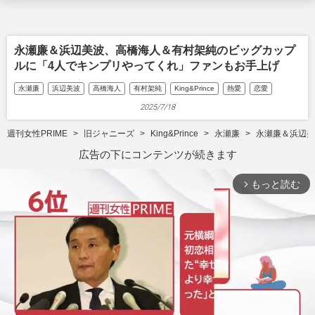
永瀬廉＆浜辺美波、高橋海人＆有村架純のビッグカップ
ルに「4人でキンプリやってくれ」ファンもお手上げ
永瀬廉
浜辺美波
高橋海人
有村架純
King&Prince
熱愛
恋愛
2025/7/18
週刊女性PRIME
旧ジャニーズ
King&Prince
永瀬廉
永瀬廉＆浜辺美
広告の下にコンテンツが続きます
もっと読む
arrow_forward_ios