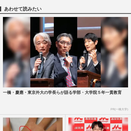
チ×戸田恵梨香“再共演”…
週刊女性2026年2月17日号
2026/2/8
あわせて読みたい
関西ジュニアの聖地・大阪松竹座“卒業
式”公演にSUPER EIGHT、永瀬廉、なに
わ…豪華すぎるメンツで争奪戦…
週刊女性PRIME
2026/1/11
【2026年】結婚しそうな芸能人カップル！
有村架純＆高橋海人他、ランキング発表
週刊女性2026年1月6日・13日号
2025/12/31
King & Prince永瀬廉『ヒルマイルド』起
一橋・慶應・東京外大の学長らが語る学部・大学院５年一貫教育
用広告がtimeleszに交代でファン激怒、企
業へ問い合わせが殺到の“…
PR(一橋大学)
週刊女性PRIME
2025/10/17