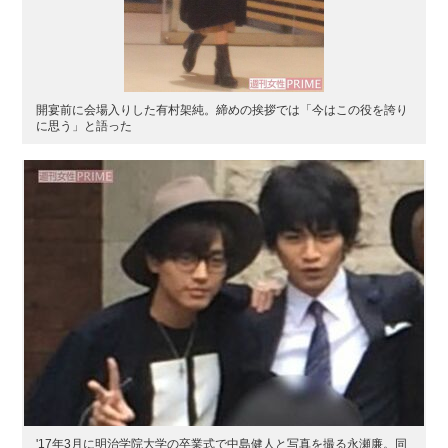
開宴前に会場入りした有村架純。締めの挨拶では「今はこの役を誇り
に思う」と語った
'17年3月に明治学院大学の卒業式で中島健人と写真を撮る永瀬廉。同