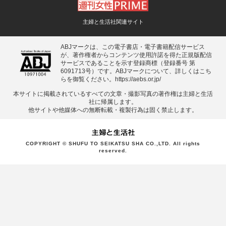
主婦と生活社関連サイト
ABJマークは、この電子書店・電子書籍配信サービス
が、著作権者からコンテンツ使用許諾を得た正規版配信
サービスであることを示す登録商標（登録番号 第
6091713号）です。ABJマークについて、詳しくはこち
らを御覧ください。
https://aebs.or.jp/
本サイトに掲載されているすべての⽂章・撮影写真の著作権は主婦と⽣活
社に帰属します。
他サイトや他媒体への無断転載・複製⾏為は固く禁⽌します。
COPYRIGHT © SHUFU TO SEIKATSU SHA CO.,LTD. All rights
reserved.