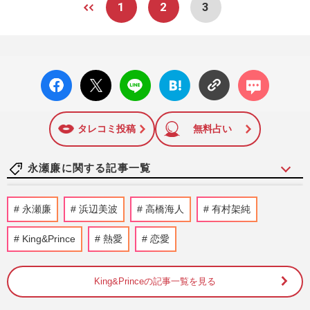
1
2
3
facebo
X ポス
LINE
はてな
コメン
ok い
ト
ブック
ト
いね
マーク
に追加
タレコミ投稿
無料占い
永瀬廉に関する記事一覧
King＆Prince永瀬廉のCMが終了、
永瀬廉
浜辺美波
高橋海人
有村架純
timelesz原嘉孝・篠塚大輝へ起用変更でフ
ァンがっかり、続く“ゴリ押し”に…
King&Prince
熱愛
恋愛
『週刊女性』編集部
2026/7/24
King&Princeの記事一覧を見る
TBS日曜劇場『リブート』の豪華配役が話
題「良い別れ方をしたんだね」松山ケンイ