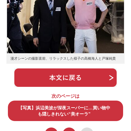
漫才シーンの撮影直前、リラックスした様子の高橋海人と戸塚純貴
次のページは
【写真】浜辺美波が深夜スーパーに…買い物中
も隠しきれない“美オーラ”