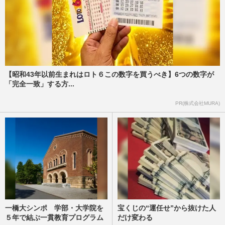
【昭和43年以前生まれはロト６この数字を買うべき】6つの数字が
「完全一致」する方...
PR(株式会社MURA)
一橋大シンポ 学部・大学院を
宝くじの“運任せ”から抜けた人
５年で結ぶ一貫教育プログラム
だけ変わる