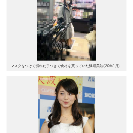
マスクをつけて慣れた手つきで食材を買っていた浜辺美波('20年1月)