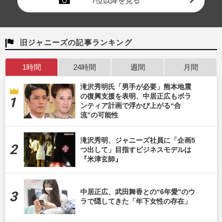
7位以降を見る
旧ジャニーズの記事ランキング
1時間
24時間
週間
月間
滝沢秀明氏「男手が必要」熊本地震
の復興支援を表明、中居正広もボラ
ンティア計画で浮かび上がる“合
流”の可能性
滝沢秀明、ジャニーズ社員に「企画5
つ出して」目指すビジネスモデルは
『米津玄師』
中居正広、武田舞香との“6年愛”のウ
ラで隠してきた「年下女性の存在」