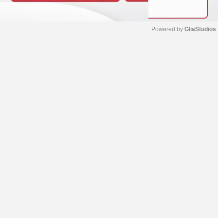
Powered by 
GliaStudios
M
u
t
e