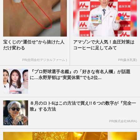
宝くじの“運任せ”から抜けた人
アマゾンで大人気！血圧対策は
だけ変わる
コーヒーに足してみて
PR(合同会社デジタルファーム )
PR(森永乳業)
『プロ野球選手名鑑』の「好きな有名人欄」が話題
に…永野芽郁は“実質休業”でも2位...
８月のロト6はこの方法で買え!!６つの数字が『完全一
致』する方法
PR(株式会社MURA)