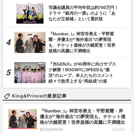
市議会議員の平均年収は約700万円！
ドラマ『銀河の一票』のように「あ
なたが立候補」という選択肢
『Number_i』神宮寺勇太・平野紫
耀・岸優太が“海外進出”の夢実現
も、チケット価格が大幅変更！世界
規模の高騰に不満噴出
『光GENJI』が40周年に向けサブス
ク解禁！BOOWYにSPEEDも“復
活”のムーブ、本人たちのコメント
続々で急浮上する“再結成”の道
King&Princeの最新記事
『Number_i』神宮寺勇太・平野紫耀・岸
優太が“海外進出”の夢実現も、チケット価
格が大幅変更！世界規模の高騰に不満噴出
週刊女性PRIME
2026/8/7